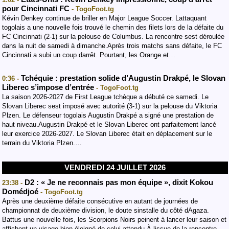
pour Cincinnati FC
- TogoFoot.tg
Kévin Denkey continue de briller en Major League Soccer. Lattaquant
togolais a une nouvelle fois trouvé le chemin des filets lors de la défaite du
FC Cincinnati (2-1) sur la pelouse de Columbus. La rencontre sest déroulée
dans la nuit de samedi à dimanche.Après trois matchs sans défaite, le FC
Cincinnati a subi un coup darrêt. Pourtant, les Orange et…
Tchéquie : prestation solide d’Augustin Drakpé, le Slovan
0:36 -
Liberec s’impose d’entrée
- TogoFoot.tg
La saison 2026-2027 de First League tchèque a débuté ce samedi. Le
Slovan Liberec sest imposé avec autorité (3-1) sur la pelouse du Viktoria
Plzen. Le défenseur togolais Augustin Drakpé a signé une prestation de
haut niveau.Augustin Drakpé et le Slovan Liberec ont parfaitement lancé
leur exercice 2026-2027. Le Slovan Liberec était en déplacement sur le
terrain du Viktoria Plzen.…
VENDREDI 24 JUILLET 2026
D2 : « Je ne reconnais pas mon équipe », dixit Kokou
23:38 -
Domédjoé
- TogoFoot.tg
Après une deuxième défaite consécutive en autant de journées de
championnat de deuxième division, le doute sinstalle du côté dAgaza.
Battus une nouvelle fois, les Scorpions Noirs peinent à lancer leur saison et
affichent un visage bien éloigné de celui attendu.À lissue de la rencontre