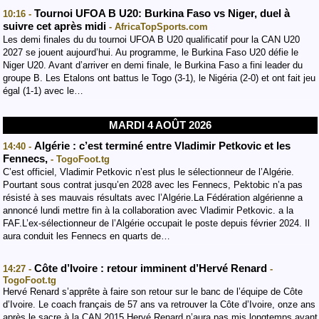
Tournoi UFOA B U20: Burkina Faso vs Niger, duel à
10:16 -
suivre cet après midi
- AfricaTopSports.com
Les demi finales du du tournoi UFOA B U20 qualificatif pour la CAN U20
2027 se jouent aujourd’hui. Au programme, le Burkina Faso U20 défie le
Niger U20. Avant d’arriver en demi finale, le Burkina Faso a fini leader du
groupe B. Les Etalons ont battus le Togo (3-1), le Nigéria (2-0) et ont fait jeu
égal (1-1) avec le…
MARDI 4 AOÛT 2026
Algérie : c’est terminé entre Vladimir Petkovic et les
14:40 -
Fennecs,
- TogoFoot.tg
C’est officiel, Vladimir Petkovic n’est plus le sélectionneur de l’Algérie.
Pourtant sous contrat jusqu’en 2028 avec les Fennecs, Pektobic n’a pas
résisté à ses mauvais résultats avec l’Algérie.La Fédération algérienne a
annoncé lundi mettre fin à la collaboration avec Vladimir Petkovic. a la
FAF.L’ex-sélectionneur de l’Algérie occupait le poste depuis février 2024. Il
aura conduit les Fennecs en quarts de…
Côte d’Ivoire : retour imminent d’Hervé Renard
14:27 -
-
TogoFoot.tg
Hervé Renard s’apprête à faire son retour sur le banc de l’équipe de Côte
d’Ivoire. Le coach français de 57 ans va retrouver la Côte d’Ivoire, onze ans
après le sacre à la CAN 2015.Hervé Renard n’aura pas mis longtemps avant