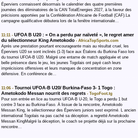
Éperviers connaissent désormais le calendrier des quatre premières
journées des éliminatoires de la CAN TotalEnergies 2027, à la faveur des
précisions apportées par la Confédération Africaine de Football (CAF).La
campagne qualificative débutera lors de la fenêtre internationale…
UFOA B U20 : « On a perdu par naïveté », le regret amer
11:11 -
du sélectionneur King Ametokodo
- AfricaTopSports.com
​Après une prestation pourtant encourageante mais au résultat cruel, les
Éperviers U20 se sont inclinés (1-3) face aux Étalons du Burkina Faso lors
du tournoi UFOA-B U20. Malgré une entame de match appliquée et une
belle présence dans le jeu, les jeunes Togolais ont payé cash leurs
imprécisions offensives et leurs manques de concentration en zone
défensive. En conférence de…
Tournoi UFOA-B U20/ Burkina-Faso 3- 1 Togo :
11:06 -
Ametokodo Messan nourrit des regrets
- TogoFoot.tg
Pour son entrée en lice au tournoi UFOA-B U-20, le Togo a perdu 1 but
contre 3 face au Burkina-Faso. À lissue de la rencontre, Ametokodo
Messan King, le sélectionneur des Éperviers juniors sest exprimé. L ancien
international Togolais na pas caché sa déception. a regretté Ametokodo
Messan KingMalgré la déception, le coach se projette déjà sur la prochaine
rencontre…