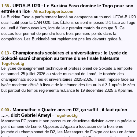
UFOA-B U20 : Le Burkina Faso domine le Togo pour son
1:38 -
entrée en lice
- AfricaTopSports.com
Le Burkina Faso a parfaitement lancé sa campagne au tournoi UFOA-B U20
qualificatif pour la CAN U20. Les Étalons se sont imposés 3-1 face au Togo
ce lundi à Yamoussoukro, lors de leur premier match du groupe B. Ce
succès leur permet de prendre leurs trois premiers points dans la
compétition. Les Burkinabè ont rapidement pris les devants grâce à…
Championnats scolaires et universitaires : le Lycée de
0:13 -
Sokodé sacré champion au terme d’une finale haletante
-
TogoFoot.tg
Le lycée denseignement technique et professionnel de Sokodé a remporté,
ce samedi 25 juillet 2026 au stade municipal de Lomé, le trophée des
championnats scolaires et universitaires 2025-2026. Il sest imposé face au
lycée moderne dAnié à lissue de la séance des tirs au but 3-1 après le zéro
but partout du temps réglementaire.Lancé le 19 décembre 2025 à Kpalimé,
…
Maranatha: « Quatre ans en D2, ça suffit , il faut qu’on
0:00 -
…», dixit Gabriel Ameyi
- TogoFoot.tg
Maranatha FC poursuit son parcours en deuxième division avec un précieux
point ramené de Lomé. Opposés à Agaza à loccasion de la troisième
journée du championnat de D2, les Messagers de Fiokpo ont tenu en échec