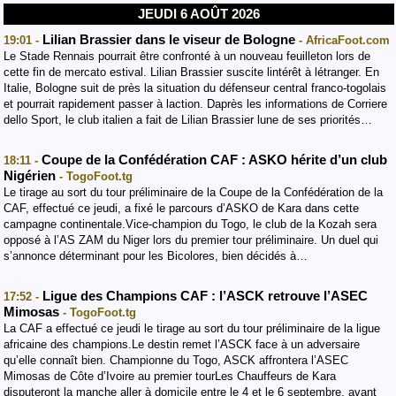
JEUDI 6 AOÛT 2026
Lilian Brassier dans le viseur de Bologne
19:01 -
- AfricaFoot.com
Le Stade Rennais pourrait être confronté à un nouveau feuilleton lors de
cette fin de mercato estival. Lilian Brassier suscite lintérêt à létranger. En
Italie, Bologne suit de près la situation du défenseur central franco-togolais
et pourrait rapidement passer à laction. Daprès les informations de Corriere
dello Sport, le club italien a fait de Lilian Brassier lune de ses priorités…
Coupe de la Confédération CAF : ASKO hérite d’un club
18:11 -
Nigérien
- TogoFoot.tg
Le tirage au sort du tour préliminaire de la Coupe de la Confédération de la
CAF, effectué ce jeudi, a fixé le parcours d’ASKO de Kara dans cette
campagne continentale.Vice-champion du Togo, le club de la Kozah sera
opposé à l’AS ZAM du Niger lors du premier tour préliminaire. Un duel qui
s’annonce déterminant pour les Bicolores, bien décidés à…
Ligue des Champions CAF : l’ASCK retrouve l’ASEC
17:52 -
Mimosas
- TogoFoot.tg
La CAF a effectué ce jeudi le tirage au sort du tour préliminaire de la ligue
africaine des champions.Le destin remet l’ASCK face à un adversaire
qu’elle connaît bien. Championne du Togo, ASCK affrontera l’ASEC
Mimosas de Côte d’Ivoire au premier tourLes Chauffeurs de Kara
disputeront la manche aller à domicile entre le 4 et le 6 septembre, avant