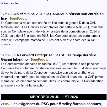
la 6e minute.…
CAN féminine 2026 : le Cameroun réussit son entrée en
12:23 -
lice
- TogoFoot.tg
Le Cameroun a réussi son entrée en lice dans le groupe D de la CAN
féminine 2026. Les Lionnes Indomptables ont battu le Mali (2-1), mercredi
soir, au Complexe sportif de Fès.Finalistes de la compétition en 2014 et
2016, puis demi-finalistes en 2018, les Camerounaises ont parfaitement
lancé leur campagne marocaine. Elles ont ouvert le score dès la 14ᵉ
minute…
FIFA Forward Enterprise : la CAF se range derrière
12:13 -
Gianni Infantino
- TogoFoot.tg
La Confédération africaine de football (CAF) reste fidèle à ses principes.
Comme à l’accoutumée, l’instance africaine soutient la FIFA dans son projet
de vente de parts de la Coupe du monde.L’organisation a affiché ce
mercredi son intérêt pour la proposition de Gianni Infantino. La CAF prévoit
même de l’étudier prochainement. Dans un communiqué, la Confédération
africaine a confirmé la réception…
MERCREDI 29 JUILLET 2026
Les exigences du PSG pour Bradley Barcola connues,
21:05 -