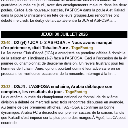
quatrième journée ce jeudi, avec des enseignements majeurs dans les deux
poules. Grâce à de nouveaux succès, l’ASFOSA dans la poule A et Kakadl
dans la poule B s’installent en tête de leurs groupes.Les rencontres ont
débuté mercredi. Le derby de la capitale entre la JCA et ASFOSA a…
JEUDI 30 JUILLET 2026
D2 (j4) / JCA 1- 2 ASFOSA: « Nous avons manqué
23:40 -
d’expérience », dixit Tchalim Aure
- TogoFoot.tg
La Jeunesse Club d’Agoè (JCA) a enregistré sa première défaite à domicile
de la saison en s’inclinant (1-2) face à l’ASFOSA. Ceci à l’occasion de la 4ᵉ
journée du championnat de deuxième division. Un revers frustrant pour les
hommes de Tchalim Aure, qui ont pourtant dominé leur adversaire en se
procurant les meilleures occasions de la rencontre.Interrogé à la fin…
D2/J4 : L’ASFOSA enchaîne, Arabia débloque son
23:32 -
compteur, les résultats du jour
- TogoFoot.tg
La quatrième journée du championnat national de football de deuxième
division a débuté ce mercredi avec trois rencontres disputées en avancée.
Au terme de ces premières affiches, l’ASFOSA a confirmé sa bonne
dynamique, Arabia FC a décroché son premier succès de la saison, tandis
que Kakadl s’est imposé sur la plus petite des marges.À Agoè, la JCA peut
nourrir de…