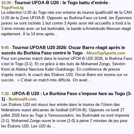
Tournoi UFOA-B U20 : le Togo battu d’entrée
10:39 -
-
TogoFoot.tg
La sélection U-20 du Togo rate son entame du tournoi qualificatif de la CAN
U-20 de la Zone UFOA-B. Opposés au Burkina-Faso ce lundi, les Éperviers
juniors se sont inclinés 1 but contre 3.Après avoir été accueillis à froid à la
3 ème minute avec un but burkinabè, la bande à Ametokodo Messan réagit
rapidement. À la 14 ème après…
Tournoi UFOAB U20 2026: Oscar Barro réagit après le
9:45 -
succès du Burkina Faso contre le Togo
- AfricaTopSports.com
Pour son premier match dans le tournoi UFOA B U20 2026, le Burkina Faso
s’est le Togo (3-1). Et ce grâce à des buts de Mohamed Zongo, Sévérin
Komi et Abdoul Narcisse Kabir Ouédraogo. En conférence de presse
d’après match, le coach des Etalons U20, Oscar Barro est revenu sur ce
succès. » C’était un match très difficile. On avait…
UFOA-B U20 : Le Burkina Faso s’impose face au Togo (3-
7:30 -
1)
- Burkina24.com
Les Etalons U20 ont réussi leur entrée dans le tournoi de l’Union des
fédérations ouest africaines de football (UFOA-B). Opposés ce lundi 27
juillet 2026 face au Togo à Yamoussoukro, les Burkinabè se sont imposés
(3-1). Mohamed Zongo ouvre le score (1-0) à peine 2 minutes de jeu pour
les Étalons U20. Les U20 du …