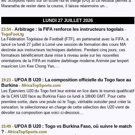
les Scorpions Noirs sur un score nul et vierge (0-0).Si ce résultat permet à
Maranatha de rester dans la course, il laisse néanmoins un…
LUNDI 27 JUILLET 2026
Arbitrage : la FIFA renforce les instructeurs togolais
23:54 -
-
TogoFoot.tg
La Fédération Togolaise de Football (FTF), en partenariat avec la FIFA, a
lancé ce lundi 27 juillet à Lomé une session de formation des cours MA
destinée aux instructeurs techniques darbitres. Pendant cinq jours, ces
formateurs bénéficieront dune mise à niveau axée sur les nouvelles
orientations de la FIFA en matière darbitrage moderne.Animée par lexpert
mauricien Lim Kee Chong Yan,…
UFOA B U20 : La composition officielle du Togo face au
19:23 -
Burkina
- AfricaTopSports.com
Les Éperviers U20 du Togo font leur entrée en lice dans le tournoi qualificatif
de la CAN U20 face au Burkina Faso ce lundi à 18h00 GMT. Pour cette
première sortie, dans une poule où le Togo, véritable outsider peut créer la
sensation, le sélectionneur en charge de cette sélection des U20 vient de
dévoiler sa composition que voici ci-dessous…
UFOA B U20 : Togo vs Burkina Faso, où suivre le match
15:49 -
?
- AfricaTopSports.com