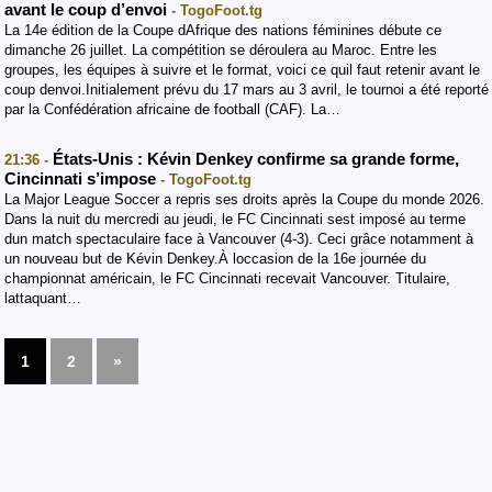
avant le coup d’envoi
- TogoFoot.tg
La 14e édition de la Coupe dAfrique des nations féminines débute ce
dimanche 26 juillet. La compétition se déroulera au Maroc. Entre les
groupes, les équipes à suivre et le format, voici ce quil faut retenir avant le
coup denvoi.Initialement prévu du 17 mars au 3 avril, le tournoi a été reporté
par la Confédération africaine de football (CAF). La…
États-Unis : Kévin Denkey confirme sa grande forme,
21:36 -
Cincinnati s’impose
- TogoFoot.tg
La Major League Soccer a repris ses droits après la Coupe du monde 2026.
Dans la nuit du mercredi au jeudi, le FC Cincinnati sest imposé au terme
dun match spectaculaire face à Vancouver (4-3). Ceci grâce notamment à
un nouveau but de Kévin Denkey.À loccasion de la 16e journée du
championnat américain, le FC Cincinnati recevait Vancouver. Titulaire,
lattaquant…
1
2
»