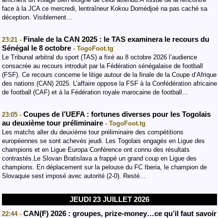
face à la JCA ce mercredi, lentraîneur Kokou Domédjoé na pas caché sa
déception. Visiblement…
Finale de la CAN 2025 : le TAS examinera le recours du
23:21 -
Sénégal le 8 octobre
- TogoFoot.tg
Le Tribunal arbitral du sport (TAS) a fixé au 8 octobre 2026 l’audience
consacrée au recours introduit par la Fédération sénégalaise de football
(FSF). Ce recours concerne le litige autour de la finale de la Coupe d’Afrique
des nations (CAN) 2025. L’affaire oppose la FSF à la Confédération africaine
de football (CAF) et à la Fédération royale marocaine de football…
Coupes de l’UEFA : fortunes diverses pour les Togolais
23:05 -
au deuxième tour préliminaire
- TogoFoot.tg
Les matchs aller du deuxième tour préliminaire des compétitions
européennes se sont achevés jeudi. Les Togolais engagés en Ligue des
champions et en Ligue Europa Conférence ont connu des résultats
contrastés.Le Slovan Bratislava a frappé un grand coup en Ligue des
champions. En déplacement sur la pelouse du FC Iberia, le champion de
Slovaquie sest imposé avec autorité (2-0). Resté…
JEUDI 23 JUILLET 2026
CAN(F) 2026 : groupes, prize-money…ce qu’il faut savoir
22:44 -