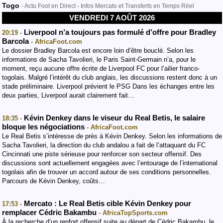
Togo
- Actu Foot en Direct - Infos Mercato et Transferts en Temps Réel
VENDREDI 7 AOÛT 2026
Liverpool n’a toujours pas formulé d’offre pour Bradley
20:19 -
Barcola
- AfricaFoot.com
Le dossier Bradley Barcola est encore loin d’être bouclé. Selon les
informations de Sacha Tavolieri, le Paris Saint-Germain n’a, pour le
moment, reçu aucune offre écrite de Liverpool FC pour l’ailier franco-
togolais. Malgré l’intérêt du club anglais, les discussions restent donc à un
stade préliminaire. Liverpool prévient le PSG Dans les échanges entre les
deux parties, Liverpool aurait clairement fait…
Kévin Denkey dans le viseur du Real Betis, le salaire
18:35 -
bloque les négociations
- AfricaFoot.com
Le Real Betis s’intéresse de près à Kévin Denkey. Selon les informations de
Sacha Tavolieri, la direction du club andalou a fait de l’attaquant du FC
Cincinnati une piste sérieuse pour renforcer son secteur offensif. Des
discussions sont actuellement engagées avec l’entourage de l’international
togolais afin de trouver un accord autour de ses conditions personnelles.
Parcours de Kévin Denkey, coûts…
Mercato : Le Real Betis cible Kévin Denkey pour
17:53 -
remplacer Cédric Bakambu
- AfricaTopSports.com
​À la recherche d’un renfort offensif suite au départ de Cédric Bakambu, le