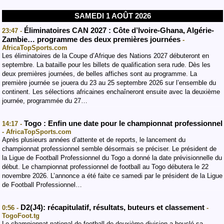
SAMEDI 1 AOÛT 2026
Éliminatoires CAN 2027 : Côte d’Ivoire-Ghana, Algérie-
23:47 -
Zambie… programme des deux premières journées
-
AfricaTopSports.com
Les éliminatoires de la Coupe d’Afrique des Nations 2027 débuteront en
septembre. La bataille pour les billets de qualification sera rude. Dès les
deux premières journées, de belles affiches sont au programme. La
première journée se jouera du 23 au 25 septembre 2026 sur l’ensemble du
continent. Les sélections africaines enchaîneront ensuite avec la deuxième
journée, programmée du 27…
Togo : Enfin une date pour le championnat professionnel
14:17 -
- AfricaTopSports.com
Après plusieurs années d’attente et de reports, le lancement du
championnat professionnel semble désormais se préciser. Le président de
la Ligue de Football Professionnel du Togo a donné la date prévisionnelle du
début. Le championnat professionnel de football au Togo débutera le 22
novembre 2026. L’annonce a été faite ce samedi par le président de la Ligue
de Football Professionnel…
D2(J4): récapitulatif, résultats, buteurs et classement
0:56 -
-
TogoFoot.tg
Le championnat national de football de deuxième division a bouclé sa