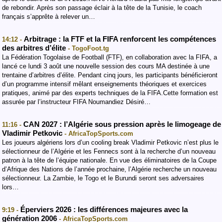
de rebondir. Après son passage éclair à la tête de la Tunisie, le coach
français s’apprête à relever un…
Arbitrage : la FTF et la FIFA renforcent les compétences
14:12 -
des arbitres d’élite
- TogoFoot.tg
La Fédération Togolaise de Football (FTF), en collaboration avec la FIFA, a
lancé ce lundi 3 août une nouvelle session des cours MA destinée à une
trentaine d’arbitres d’élite. Pendant cinq jours, les participants bénéficieront
d’un programme intensif mêlant enseignements théoriques et exercices
pratiques, animé par des experts techniques de la FIFA.Cette formation est
assurée par l’instructeur FIFA Noumandiez Désiré…
CAN 2027 : l’Algérie sous pression après le limogeage de
11:16 -
Vladimir Petkovic
- AfricaTopSports.com
Les joueurs algériens lors d’un cooling break Vladimir Petkovic n’est plus le
sélectionneur de l’Algérie et les Fennecs sont à la recherche d’un nouveau
patron à la tête de l’équipe nationale. En vue des éliminatoires de la Coupe
d’Afrique des Nations de l’année prochaine, l’Algérie recherche un nouveau
sélectionneur. La Zambie, le Togo et le Burundi seront ses adversaires
lors…
Éperviers 2026 : les différences majeures avec la
9:19 -
génération 2006
- AfricaTopSports.com