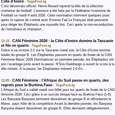
Côte d’Ivoire
- TogoFoot.tg
C’est désormais officiel. Hervé Renard reprend la tête de la sélection
ivoirienne de football. L’annonce a été faite par la Fédération Ivoirienne de
Football ce mardi 4 août 2026. Cette nomination intervient quelques jours
après la rupture de contrat avec Emerse Faé.Le Français était pressenti
pour diriger les Éléphants une nouvelle fois. Ceci après la non-reconduction
de l’entraîneur et champion…
CAN Féminine 2026 : la Côte d’Ivoire domine la Tanzanie
12:15 -
et file en quarts
- TogoFoot.tg
Grâce à sa victoire 2-1 sur la Tanzanie mardi soir, la Côte d’Ivoire termine
leader du groupe B. Les Elephantes passent en quarts de finale de la CAN
Féminine Maroc 2026.Dominatrices en première période, les Éléphantes ont
pris l’avantage juste avant la pause. N’Sira Ouédraogo a ouvert le score à la
44e minute. À la pause, les Elephantes mènent 1-0.En…
CAN Féminine : l’Afrique du Sud passe en quarts, des
12:05 -
regrets pour le Burkina Faso
- TogoFoot.tg
L’Afrique du Sud a validé mardi son billet pour les quarts de finale de la CAN
féminine 2026. Ceci grâce à un succès étriqué face au Burkina Faso (1-0).
Les Banyana Banyana terminent deuxièmes du groupe B et affronteront le
Maroc, pays hôte de la compétition.Avant la dernière journée, les Banyana
Banyana étaient deuxièmes du groupe B. Elles devraient obligatoirement…