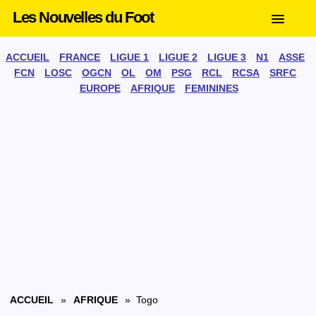
Les Nouvelles du Foot
ACCUEIL
FRANCE
LIGUE 1
LIGUE 2
LIGUE 3
N1
ASSE
FCN
LOSC
OGCN
OL
OM
PSG
RCL
RCSA
SRFC
EUROPE
AFRIQUE
FEMININES
ACCUEIL
»
AFRIQUE
» Togo