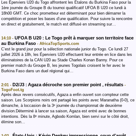
Les Éperviers U20 du Togo affrontent les Étalons du Burkina Faso pour la
1ère journée du Groupe B du tournoi qualificatif UFOA B U20 ce lundi à
18h00 GMT. Ce choc prometteur est déterminant pour bien démarrer la
compétition et poser les bases d’une qualification. ​Pour suivre la rencontre
en direct et gratuitement, le match est diffusé en streaming sur…
UFOA B U20 : Le Togo prêt à marquer son territoire face
14:10 -
au Burkina Faso
- AfricaTopSports.com
​C’est le grand jour pour la sélection nationale junior du Togo. Ce lundi 27
juillet 2026 à 18h, les Éperviers U20 effectuent leur entrée en lice dans les
éliminatoires de la CAN U20 au Stade Charles Konan Banny. Pour ce
premier match du Groupe B, les jeunes Togolais croisent le fer avec le
Burkina Faso dans un duel régional qui…
D2/J3 : Agaza décroche son premier point , résultats
2:01 -
-
TogoFoot.tg
Après deux revers consécutifs, Agaza a enfin ouvert son compteur cette
saison. Les Scorpions noirs ont partagé les points avec Maranatha (0-0), ce
dimanche, à loccasion de la 3ᵉ journée du championnat de deuxième
division.Déterminé à lancer sa saison, Agaza est entré avec de bonnes
intentions. Dès la 8ᵉ minute, Agbodo Komlan, bien servi sur le côté droit,
élimine son…
États-Unis : Kévin Denkey impressionne, coup d’arrêt
1:02 -