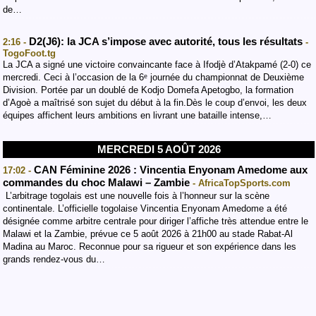
de…
D2(J6): la JCA s’impose avec autorité, tous les résultats
2:16 -
-
TogoFoot.tg
La JCA a signé une victoire convaincante face à Ifodjè d’Atakpamé (2-0) ce
mercredi. Ceci à l’occasion de la 6ᵉ journée du championnat de Deuxième
Division. Portée par un doublé de Kodjo Domefa Apetogbo, la formation
d’Agoè a maîtrisé son sujet du début à la fin.Dès le coup d’envoi, les deux
équipes affichent leurs ambitions en livrant une bataille intense,…
MERCREDI 5 AOÛT 2026
CAN Féminine 2026 : Vincentia Enyonam Amedome aux
17:02 -
commandes du choc Malawi – Zambie
- AfricaTopSports.com
​ L’arbitrage togolais est une nouvelle fois à l’honneur sur la scène
continentale. L’officielle togolaise Vincentia Enyonam Amedome a été
désignée comme arbitre centrale pour diriger l’affiche très attendue entre le
Malawi et la Zambie, prévue ce 5 août 2026 à 21h00 au stade Rabat-Al
Madina au Maroc. Reconnue pour sa rigueur et son expérience dans les
grands rendez-vous du…