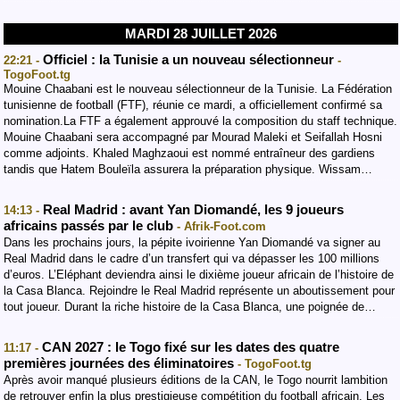
MARDI 28 JUILLET 2026
Officiel : la Tunisie a un nouveau sélectionneur
22:21 -
-
TogoFoot.tg
Mouine Chaabani est le nouveau sélectionneur de la Tunisie. La Fédération
tunisienne de football (FTF), réunie ce mardi, a officiellement confirmé sa
nomination.La FTF a également approuvé la composition du staff technique.
Mouine Chaabani sera accompagné par Mourad Maleki et Seifallah Hosni
comme adjoints. Khaled Maghzaoui est nommé entraîneur des gardiens
tandis que Hatem Bouleïla assurera la préparation physique. Wissam…
Real Madrid : avant Yan Diomandé, les 9 joueurs
14:13 -
africains passés par le club
- Afrik-Foot.com
Dans les prochains jours, la pépite ivoirienne Yan Diomandé va signer au
Real Madrid dans le cadre d’un transfert qui va dépasser les 100 millions
d’euros. L’Eléphant deviendra ainsi le dixième joueur africain de l’histoire de
la Casa Blanca. Rejoindre le Real Madrid représente un aboutissement pour
tout joueur. Durant la riche histoire de la Casa Blanca, une poignée de…
CAN 2027 : le Togo fixé sur les dates des quatre
11:17 -
premières journées des éliminatoires
- TogoFoot.tg
Après avoir manqué plusieurs éditions de la CAN, le Togo nourrit lambition
de retrouver enfin la plus prestigieuse compétition du football africain. Les