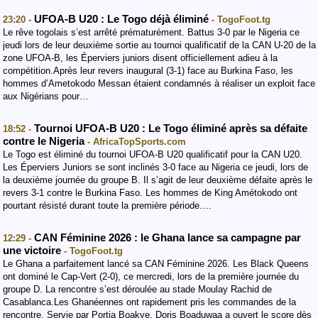
UFOA-B U20 : Le Togo déjà éliminé
23:20 -
- TogoFoot.tg
Le rêve togolais s’est arrêté prématurément. Battus 3-0 par le Nigeria ce
jeudi lors de leur deuxième sortie au tournoi qualificatif de la CAN U-20 de la
zone UFOA-B, les Éperviers juniors disent officiellement adieu à la
compétition.Après leur revers inaugural (3-1) face au Burkina Faso, les
hommes d’Ametokodo Messan étaient condamnés à réaliser un exploit face
aux Nigérians pour…
Tournoi UFOA-B U20 : Le Togo éliminé après sa défaite
18:52 -
contre le Nigeria
- AfricaTopSports.com
Le Togo est éliminé du tournoi UFOA-B U20 qualificatif pour la CAN U20.
Les Éperviers Juniors se sont inclinés 3-0 face au Nigeria ce jeudi, lors de
la deuxième journée du groupe B. Il s’agit de leur deuxième défaite après le
revers 3-1 contre le Burkina Faso. Les hommes de King Amétokodo ont
pourtant résisté durant toute la première période.…
CAN Féminine 2026 : le Ghana lance sa campagne par
12:29 -
une victoire
- TogoFoot.tg
Le Ghana a parfaitement lancé sa CAN Féminine 2026. Les Black Queens
ont dominé le Cap-Vert (2-0), ce mercredi, lors de la première journée du
groupe D. La rencontre s’est déroulée au stade Moulay Rachid de
Casablanca.Les Ghanéennes ont rapidement pris les commandes de la
rencontre. Servie par Portia Boakye, Doris Boaduwaa a ouvert le score dès