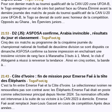
Pour son dernier match au tournoi qualificatif de la CAN U20 zone UFOA-B,
le Togo enregistre un nul de zéro but partout face au Ghana.Éliminé avant la
dernière journée des matchs de poule du tournoi qualificatif de la CAN U-20
zone UFOA-B, le Togo se devrait de sortir avec honneur de la compétition.
Opposés au Ghana , les Éperviers juniors…
D2 (J5): ASFOSA confirme, Arabia invincible , résultats
21:53 -
du jour et classement
- TogoFoot.tg
Cinq des six matchs au programme de la cinquième journée du
championnat national de football de deuxième division se sont disputés ce
dimanche.ASFOSA confirme sa bonne impression en enchaînant une
troisième victoire de rang face à Maranatha 3 buts à 1. Mené, le club d’
Ablogamé a réussi à renverser la tendance . Ainsi en cinq sorties, la bande
à…
Côte d’Ivoire : fin de mission pour Emerse Faé à la tête
21:43 -
des Éléphants
- TogoFoot.tg
C’est la fin entre Emerse Faé et la Côte d’Ivoire. Le sélectionneur ivoirien ne
renouvellera pas son contrat avec les Éléphants.Emerse Faé était en poste
comme sélectionneur principal depuis février 2024. Sa nomination officielle
est intervenue à la suite de sa victoire à la CAN 2023 à domicile. Emerse
Faé avait remplacé Jean-Louis Gasset en cours de compétition.Après deux
années…