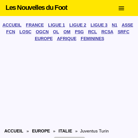
Les Nouvelles du Foot
ACCUEIL
FRANCE
LIGUE 1
LIGUE 2
LIGUE 3
N1
ASSE
FCN
LOSC
OGCN
OL
OM
PSG
RCL
RCSA
SRFC
EUROPE
AFRIQUE
FEMININES
ACCUEIL
»
EUROPE
»
ITALIE
» Juventus Turin