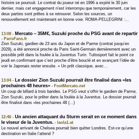
histoire se poursuit. Le contrat du joueur né en 1996 a expiré le 30 juin
dernier, mais cet engagement n’est interrompu que temporairement, car les
deux parties sont prêtes à se retrouver. Selon les sources, un
renouvellement est maintenant en bonne voie. ROMA-PELLEGRINI :…
Mercato – 35M€, Suzuki proche du PSG avant de repartir
13:08 -
- ParisFans.fr
Zion Suzuki, gardien de 23 ans du Japon et de Parme (contrat jusqu’en
2029), a été annoncé proche du Paris Saint-Germain dernièrement avec un
possible prêt dans la foulée à la Juventus Turin. Tuttosport fait le point ce
jeudi en confirmant que c’est proche d’être bouclé et en avançant l’idée de
voir le Japonais rester ensuite. « Un prêt classique, avec…
Le dossier Zion Suzuki pourrait être finalisé dans «les
13:04 -
prochaines 48 heures»
- FootMercato.net
Un coup de billard à trois bandes. Le PSG veut s’offrir le gardien de Parme,
Zion Suzuki, pour le prêter dans la foulée à la Juventus. Le dossier pourrait
être finalisé dans «les prochaines 48 (…)
Un ancien attaquant du Sturm serait en ce moment dans
12:46 -
le viseur de la Juventus.
- laola1.at
Le nouvel arrivant de Chelsea pourrait bien quitter Londres. Est-ce qu’une
destination en Italie l’attend ?