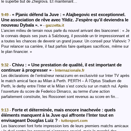
le superbe but de Zhegrova. Et maintenant…
« Pjanic défend la Juve : « Alajbegovic est exceptionnel.
9:49 -
Une association de rêve avec Yildiz. J’espère qu’il deviendra le
nouveau Dybala ». »
- gazzetta.it
L’ancien milieu de terrain nous parle du nouvel arrivant des bianconeri : « Je
le connais depuis ses jours à Salzbourg, il possède un tir impressionnant et
a toutes les chances de devenir un grand joueur. Un conseil pour Vlahovic ?
Pour relancer sa carrière, il faut parfois faire quelques sacrifices, même sur
le plan financier. »
Chivu : « Une prestation de qualité, il est important de
9:32 -
continuer à progresser »
- Internazionale.fr
Les déclarations de l’entraîneur nerazzurro en exclusivité sur Inter TV après
le match amical face au Milan à Perth. PERTH – À l’Optus Stadium de
Perth, le derby entre l’Inter et le Milan s’est conclu sur un match nul. Après
l’ouverture du score de Federico Dimarco, au terme d’une action
parfaitement construite, les Rossoneri sont revenus au score en fin…
Forte et déterminée, mais encore inachevée : quels
9:13 -
éléments manquent à la Juve qui affronte l’Inter tout en
envisageant Douglas Luiz ?
- tuttosport.com
Les bianconeri font forte impression lors de leurs premiers matchs amicaux