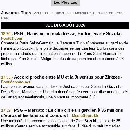
Les Plus Lus
Juventus Turin
- Actu Foot en Direct - Infos Mercato et Transferts en Temps
Réel
JEUDI 6 AOÛT 2026
PSG : Racisme ou maladresse, Buffon écarte Suzuki
18:30 -
-
Foot01.com
Comme le Paris Saint-Germain, la Juventus Turin s’intéresse au gardien de
Parme Zion Suzuki. Une piste déconseillée par Gianluigi Buffon dans des
propos maladroits sur l’international japonais. Le Paris Saint-Germain ne
lâche pas Zion Suzuki. Malgré le refus de sa première offre estimée à 28
million…
Accord proche entre MU et la Juventus pour Zirkzee
17:33 -
-
FootMercato.net
La Juventus avance dans le dossier Joshua Zirkzee. Selon La Gazzetta
Dello Sport, Manchester United a donné son feu vert pour discuter d’un prêt
de l’attaquant néerlandais, une ouverture importante (…)
PSG – Mercato : Le club cible un gardien à 35 millions
17:32 -
d’euros et les fans sont conquis !
- MediaSportif.fr
Une majorité de supporters valide l’achat de Zion Suzuki. Le prix de 35
millions d’euros semble acceptable aux fans. L’idée d’un prêt immédiat