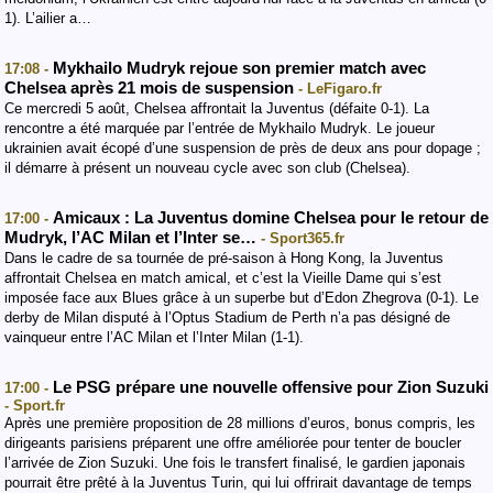
1). L’ailier a…
Mykhailo Mudryk rejoue son premier match avec
17:08 -
Chelsea après 21 mois de suspension
- LeFigaro.fr
Ce mercredi 5 août, Chelsea affrontait la Juventus (défaite 0-1). La
rencontre a été marquée par l’entrée de Mykhailo Mudryk. Le joueur
ukrainien avait écopé d’une suspension de près de deux ans pour dopage ;
il démarre à présent un nouveau cycle avec son club (Chelsea).
Amicaux : La Juventus domine Chelsea pour le retour de
17:00 -
Mudryk, l’AC Milan et l’Inter se…
- Sport365.fr
Dans le cadre de sa tournée de pré-saison à Hong Kong, la Juventus
affrontait Chelsea en match amical, et c’est la Vieille Dame qui s’est
imposée face aux Blues grâce à un superbe but d’Edon Zhegrova (0-1). Le
derby de Milan disputé à l’Optus Stadium de Perth n’a pas désigné de
vainqueur entre l’AC Milan et l’Inter Milan (1-1).
Le PSG prépare une nouvelle offensive pour Zion Suzuki
17:00 -
- Sport.fr
Après une première proposition de 28 millions d’euros, bonus compris, les
dirigeants parisiens préparent une offre améliorée pour tenter de boucler
l’arrivée de Zion Suzuki. Une fois le transfert finalisé, le gardien japonais
pourrait être prêté à la Juventus Turin, qui lui offrirait davantage de temps