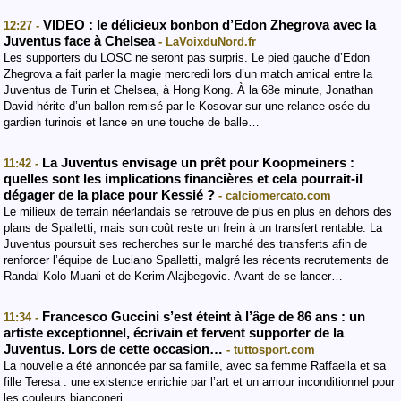
VIDEO : le délicieux bonbon d’Edon Zhegrova avec la
12:27 -
Juventus face à Chelsea
- LaVoixduNord.fr
Les supporters du LOSC ne seront pas surpris. Le pied gauche d’Edon
Zhegrova a fait parler la magie mercredi lors d’un match amical entre la
Juventus de Turin et Chelsea, à Hong Kong. À la 68e minute, Jonathan
David hérite d’un ballon remisé par le Kosovar sur une relance osée du
gardien turinois et lance en une touche de balle…
La Juventus envisage un prêt pour Koopmeiners :
11:42 -
quelles sont les implications financières et cela pourrait-il
dégager de la place pour Kessié ?
- calciomercato.com
Le milieux de terrain néerlandais se retrouve de plus en plus en dehors des
plans de Spalletti, mais son coût reste un frein à un transfert rentable. La
Juventus poursuit ses recherches sur le marché des transferts afin de
renforcer l’équipe de Luciano Spalletti, malgré les récents recrutements de
Randal Kolo Muani et de Kerim Alajbegovic. Avant de se lancer…
Francesco Guccini s’est éteint à l’âge de 86 ans : un
11:34 -
artiste exceptionnel, écrivain et fervent supporter de la
Juventus. Lors de cette occasion…
- tuttosport.com
La nouvelle a été annoncée par sa famille, avec sa femme Raffaella et sa
fille Teresa : une existence enrichie par l’art et un amour inconditionnel pour
les couleurs bianconeri.