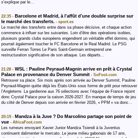
s’explique par le…
Barcelone et Madrid, à l’affût d’une double surprise sur
22:35 -
le marché des transferts.
- sport.es
Le marché des transferts entre dans sa phase décisive, et chaque action
commence à influer sur les suivantes. Loin d’être des opérations isolées,
plusieurs grands clubs européens engendrent un véritable effet domino, qui
pourrait également toucher le FC Barcelone et le Real Madrid. Le PSG
surveille Ferran Torres Le Paris Saint-Germain entreprend une
restructuration significative de son attaque. Les départs…
WSL : Pauline Peyraud-Magnin arrive en prêt à Crystal
21:28 -
Palace en provenance du Denver Summit
- SoFoot.com
Retrouver sa place. Six mois après son arrivée au Denver Summit, Pauline
Peyraud-Magnin quitte déjà les États-Unis sous forme de prêt pour retrouver
l’Angleterre. La gardienne aux 76 sélections avec l’équipe de France rejoint
donc Crystal Palace pour la saison 2026-2027. En manque de temps de jeu
du côté de Denver depuis son arrivée en février 2026, « PPM » va donc…
Mandza à la Juve ? Do Marcolino partage son point de
20:19 -
vue
- AfricaFoot.com
Les rumeurs envoyant Xavier Junior Mandza Tsiendi à la Juventus
continuent dalimenter le mercato. Le jeune milieu gabonais de 17 ans,