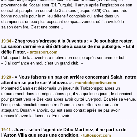
provenance de Kocaelispor (D1 Turquie). Il arrive après l’expiration de son
contrat et paraphe un contrat de 3 saisons (jusque 2029).C’est une très
bonne nouvelle pour le milieu défensif congolais qui arrive dans un
championnat un peu plus exposant comparativement où il a évolué la
saison dernière. C’est une bonne…
Zhegrova s’adresse à la Juventus : « Je souhaite rester.
19:34 -
La saison dernière a été difficile à cause de ma pubalgie. » Et il
défie l’Inter.
- tuttosport.com
L’attaquant de la Juventus a motivé son équipe après son premier but :
« J’ai confiance en moi, c’est un grand club. »
« Nous faisons un pas en arrière concernant Salah, notre
19:20 -
attention se porte sur Vlahovic. »
- mundodeportivo.com
Mohamed Salah est désormais un joueur du Trabzonspor, après un
retournement dans les négociations qui, il y a quelques jours, le donnaient
pour partant vers le Besiktas après avoir quitté Liverpool. Écartée sa venue,
l’équipe stambouliote concentre désormais ses efforts sur un autre
attaquant, Dusan Vlahovic, qui est sans contrat après ne pas avoir
renouvelé avec la Juventus. En savoir…
Juve : selon l’agent de Dibu Martinez, il ne partira de
19:11 -
l’Aston Villa que sous une condition.
- tuttosport.com