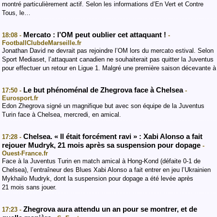
montré particulièrement actif. Selon les informations d’En Vert et Contre
Tous, le…
Mercato : l’OM peut oublier cet attaquant !
18:08 -
-
FootballClubdeMarseille.fr
Jonathan David ne devrait pas rejoindre l’OM lors du mercato estival. Selon
Sport Mediaset, l’attaquant canadien ne souhaiterait pas quitter la Juventus
pour effectuer un retour en Ligue 1. Malgré une première saison décevante à
Le but phénoménal de Zhegrova face à Chelsea
17:50 -
-
Eurosport.fr
Edon Zhegrova signé un magnifique but avec son équipe de la Juventus
Turin face à Chelsea, mercredi, en amical.
Chelsea. « Il était forcément ravi » : Xabi Alonso a fait
17:28 -
rejouer Mudryk, 21 mois après sa suspension pour dopage
-
Ouest-France.fr
Face à la Juventus Turin en match amical à Hong-Kond (défaite 0-1 de
Chelsea), l’entraîneur des Blues Xabi Alonso a fait entrer en jeu l’Ukrainien
Mykhailo Mudryk, dont la suspension pour dopage a été levée après
21 mois sans jouer.
Zhegrova aura attendu un an pour se montrer, et de
17:23 -