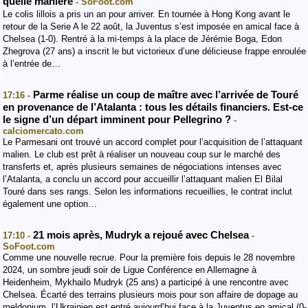
quelle manière
- SoFoot.com
Le colis lillois a pris un an pour arriver. En tournée à Hong Kong avant le
retour de la Serie A le 22 août, la Juventus s’est imposée en amical face à
Chelsea (1-0). Rentré à la mi-temps à la place de Jérémie Boga, Edon
Zhegrova (27 ans) a inscrit le but victorieux d’une délicieuse frappe enroulée
à l’entrée de…
Parme réalise un coup de maître avec l’arrivée de Touré
17:16 -
en provenance de l’Atalanta : tous les détails financiers. Est-ce
le signe d’un départ imminent pour Pellegrino ?
-
calciomercato.com
Le Parmesani ont trouvé un accord complet pour l’acquisition de l’attaquant
malien. Le club est prêt à réaliser un nouveau coup sur le marché des
transferts et, après plusieurs semaines de négociations intenses avec
l’Atalanta, a conclu un accord pour accueillir l’attaquant malien El Bilal
Touré dans ses rangs. Selon les informations recueillies, le contrat inclut
également une option…
21 mois après, Mudryk a rejoué avec Chelsea
17:10 -
-
SoFoot.com
Comme une nouvelle recrue. Pour la première fois depuis le 28 novembre
2024, un sombre jeudi soir de Ligue Conférence en Allemagne à
Heidenheim, Mykhailo Mudryk (25 ans) a participé à une rencontre avec
Chelsea. Écarté des terrains plusieurs mois pour son affaire de dopage au
meldonium, l’Ukrainien est entré aujourd’hui face à la Juventus en amical (0-