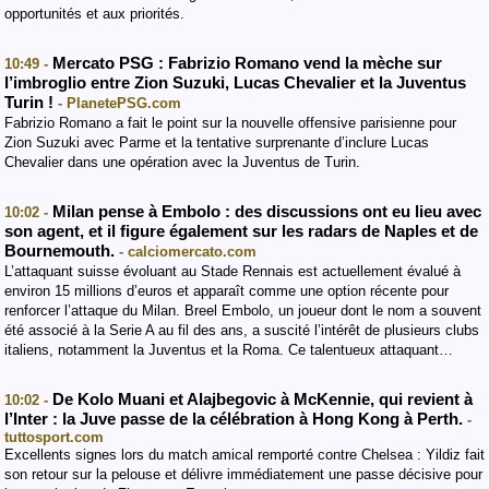
opportunités et aux priorités.
Mercato PSG : Fabrizio Romano vend la mèche sur
10:49 -
l’imbroglio entre Zion Suzuki, Lucas Chevalier et la Juventus
Turin !
- PlanetePSG.com
Fabrizio Romano a fait le point sur la nouvelle offensive parisienne pour
Zion Suzuki avec Parme et la tentative surprenante d’inclure Lucas
Chevalier dans une opération avec la Juventus de Turin.
Milan pense à Embolo : des discussions ont eu lieu avec
10:02 -
son agent, et il figure également sur les radars de Naples et de
Bournemouth.
- calciomercato.com
L’attaquant suisse évoluant au Stade Rennais est actuellement évalué à
environ 15 millions d’euros et apparaît comme une option récente pour
renforcer l’attaque du Milan. Breel Embolo, un joueur dont le nom a souvent
été associé à la Serie A au fil des ans, a suscité l’intérêt de plusieurs clubs
italiens, notamment la Juventus et la Roma. Ce talentueux attaquant…
De Kolo Muani et Alajbegovic à McKennie, qui revient à
10:02 -
l’Inter : la Juve passe de la célébration à Hong Kong à Perth.
-
tuttosport.com
Excellents signes lors du match amical remporté contre Chelsea : Yildiz fait
son retour sur la pelouse et délivre immédiatement une passe décisive pour