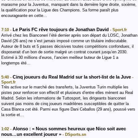
marasme pour la Juventus, manquant dans la dernière ligne droite, sixième,
la qualification pour la Ligue des Champions. Sa forme paraît plus
encourageante en cette…
Le Paris FC rêve toujours de Jonathan David
7:10 -
- Sport.fr
Arrivé chez les Bianconeri l’été dernier après son départ du LOSC, Jonathan
David (26 ans) ne s’est jamais imposé comme un titulaire indiscutable.
Auteur de 8 buts et 5 passes décisives toutes compétitions confondues, il
disposerait d’un bon de sortie malgré un contrat courant jusqu’en 2030.
Estimé à 30 millions d’euros, l’ancien meilleur buteur de Ligue 1 a
longtemps été…
Cinq joueurs du Real Madrid sur la short-list de la Juve
5:40 -
-
Sport.fr
Très active sur le marché des transferts, la Juventus Turin multiplie les
pistes pour renforcer son effectif et plusieurs d’entre elles mènent au Real
Madrid. Selon les informations de Tuttosport, les dirigeants bianconeri
suivent pas moins de cinq joueurs madrilènes susceptibles de quitter la
Casa Blanca cet été. Parmi eux figure Dani Ceballos (29 ans), poussé vers
la sortie et…
Alonso : « Nous sommes heureux que Nico soit avec
1:02 -
nous…un excellent joueur »
- DSports.sn