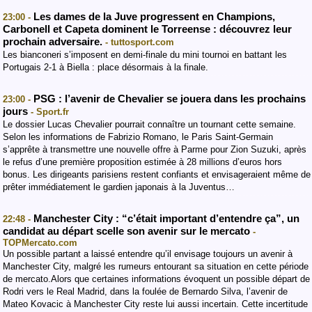
Les dames de la Juve progressent en Champions,
23:00 -
Carbonell et Capeta dominent le Torreense : découvrez leur
prochain adversaire.
- tuttosport.com
Les bianconeri s’imposent en demi-finale du mini tournoi en battant les
Portugais 2-1 à Biella : place désormais à la finale.
PSG : l’avenir de Chevalier se jouera dans les prochains
23:00 -
jours
- Sport.fr
Le dossier Lucas Chevalier pourrait connaître un tournant cette semaine.
Selon les informations de Fabrizio Romano, le Paris Saint-Germain
s’apprête à transmettre une nouvelle offre à Parme pour Zion Suzuki, après
le refus d’une première proposition estimée à 28 millions d’euros hors
bonus. Les dirigeants parisiens restent confiants et envisageraient même de
prêter immédiatement le gardien japonais à la Juventus…
Manchester City : “c’était important d’entendre ça”, un
22:48 -
candidat au départ scelle son avenir sur le mercato
-
TOPMercato.com
Un possible partant a laissé entendre qu’il envisage toujours un avenir à
Manchester City, malgré les rumeurs entourant sa situation en cette période
de mercato.Alors que certaines informations évoquent un possible départ de
Rodri vers le Real Madrid, dans la foulée de Bernardo Silva, l’avenir de
Mateo Kovacic à Manchester City reste lui aussi incertain. Cette incertitude