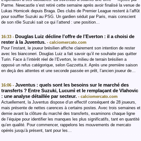
Parme. Newcastle s’est retiré cette semaine après avoir finalisé la venue de
Lukas Hornicek depuis Braga. Des clubs de Premier League restent à l’affût
pour souffler Suzuki au PSG. Un gardien séduit par Paris, mais conscient
de son rôle Suzuki sait ce qui l’attend : une position…
Douglas Luiz décline l’offre de l’Everton : il a choisi de
16:33 -
rester à la Juventus.
- calciomercato.com
Pour l’instant, le joueur brésilien affiche clairement son intention de rester
avec les bianconeri. Douglas Luiz a fait savoir qu’il ne souhaite pas quitter
Turin. Face à l’intérêt réel de l’Everton, le milieu de terrain brésilien a
opposé un refus catégorique, selon Gazzetta.it. Après une première saison
en deçà des attentes et une seconde passée en prêt, l’ancien joueur de…
Juventus : quels sont les besoins sur le marché des
16:06 -
transferts ? Entre Suzuki, Lucumì et le remplaçant de Vlahovic
: une analyse détaillée par secteur.
- calciomercato.com
Actuellement, la Juventus dispose d’un effectif conséquent de 28 joueurs,
mais présente de nettes carences à certains postes. Avec trois semaines et
demie avant la clôture du marché des transferts, examinons chaque ligne
de l’équipe pour identifier les manques les plus significatifs, tant en quantité
qu’en qualité. Pour commencer, rappelons les mouvements de mercato
opérés jusqu’à présent, tant pour les…