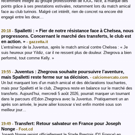
récemment intégré au groupe professionnel de lOGC Nice, a marqué des
points grâce à ses prestations estivales, notamment lors du match amical
face au club turinois. Malgré cet intérêt, rien de concret na encore été
engagé entre les deux…
Spalletti : « Fier de notre résistance face à Chelsea, nous
20:18 -
progressons. Concernant le marché des transferts, le club est
en action. »
- gazzetta.it
L’entraîneur de la Juventus, après le match amical contre Chelsea : « Je
suis heureux pour Yildiz, car il ne ressent plus de douleur. Zhegrova a bien
performé, tout comme Kelly. »
Juventus : Zhegrova souhaite poursuivre l’aventure,
19:55 -
mais Spalletti reste ferme sur sa décision.
- calciomercato.com
Un but marquant lors d’un match amical et des déclarations touchantes,
mais pour Spalletti et le club, Zhegrova reste en balance sur le marché des
transferts. Aujourd’hui, mercredi 5 août 2026, pourrait marquer un tournant
dans le parcours d’Edon Zhegrova avec la Juventus. Pratiquement un an
après son arrivée, le jeune ailier kosovar s’est enfin montré sous son
meilleur jour…
Transfert: Retour salvateur en France pour Joseph
19:49 -
Nonge
- Foot.cd
Joseph Nonge rejoint officiellement le Stade Brestois (D1 France) en