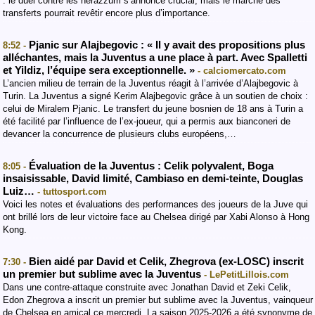
: le duel contre les nerazzurri s’annonce crucial, mais le marché des
transferts pourrait revêtir encore plus d’importance.
Pjanic sur Alajbegovic : « Il y avait des propositions plus
8:52 -
alléchantes, mais la Juventus a une place à part. Avec Spalletti
et Yildiz, l’équipe sera exceptionnelle. »
- calciomercato.com
L’ancien milieu de terrain de la Juventus réagit à l’arrivée d’Alajbegovic à
Turin. La Juventus a signé Kerim Alajbegovic grâce à un soutien de choix :
celui de Miralem Pjanic. Le transfert du jeune bosnien de 18 ans à Turin a
été facilité par l’influence de l’ex-joueur, qui a permis aux bianconeri de
devancer la concurrence de plusieurs clubs européens,…
Évaluation de la Juventus : Celik polyvalent, Boga
8:05 -
insaisissable, David limité, Cambiaso en demi-teinte, Douglas
Luiz…
- tuttosport.com
Voici les notes et évaluations des performances des joueurs de la Juve qui
ont brillé lors de leur victoire face au Chelsea dirigé par Xabi Alonso à Hong
Kong.
Bien aidé par David et Celik, Zhegrova (ex-LOSC) inscrit
7:30 -
un premier but sublime avec la Juventus
- LePetitLillois.com
Dans une contre-attaque construite avec Jonathan David et Zeki Celik,
Edon Zhegrova a inscrit un premier but sublime avec la Juventus, vainqueur
de Chelsea en amical ce mercredi. La saison 2025-2026 a été synonyme de