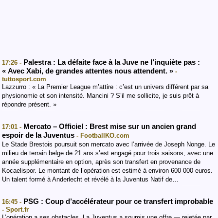
Palestra : La défaite face à la Juve ne l’inquiète pas :
17:26 -
« Avec Xabi, de grandes attentes nous attendent. »
-
tuttosport.com
Lazzurro : « La Premier League m’attire : c’est un univers différent par sa
physionomie et son intensité. Mancini ? S’il me sollicite, je suis prêt à
répondre présent. »
Mercato – Officiel : Brest mise sur un ancien grand
17:01 -
espoir de la Juventus
- FootballKO.com
Le Stade Brestois poursuit son mercato avec l’arrivée de Joseph Nonge. Le
milieu de terrain belge de 21 ans s’est engagé pour trois saisons, avec une
année supplémentaire en option, après son transfert en provenance de
Kocaelispor. Le montant de l’opération est estimé à environ 600 000 euros.
Un talent formé à Anderlecht et révélé à la Juventus Natif de…
PSG : Coup d’accélérateur pour ce transfert improbable
16:45 -
- Sport.fr
L’opération a ses obstacles. La Juventus a soumis une offre — rejetée par