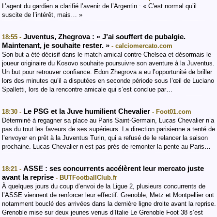
L’agent du gardien a clarifié l’avenir de l’Argentin : « C’est normal qu’il
suscite de l’intérêt, mais… »
Juventus, Zhegrova : « J’ai souffert de pubalgie.
18:55 -
Maintenant, je souhaite rester. »
- calciomercato.com
Son but a été décisif dans le match amical contre Chelsea et désormais le
joueur originaire du Kosovo souhaite poursuivre son aventure à la Juventus.
Un but pour retrouver confiance. Edon Zhegrova a eu l’opportunité de briller
lors des minutes qu’il a disputées en seconde période sous l’œil de Luciano
Spalletti, lors de la rencontre amicale qui s’est conclue par…
Le PSG et la Juve humilient Chevalier
18:30 -
- Foot01.com
Déterminé à regagner sa place au Paris Saint-Germain, Lucas Chevalier n’a
pas du tout les faveurs de ses supérieurs. La direction parisienne a tenté de
l’envoyer en prêt à la Juventus Turin, qui a refusé de le relancer la saison
prochaine. Lucas Chevalier n’est pas près de remonter la pente au Paris…
ASSE : ses concurrents accélèrent leur mercato juste
18:21 -
avant la reprise
- BUTFootballClub.fr
À quelques jours du coup d’envoi de la Ligue 2, plusieurs concurrents de
l’ASSE viennent de renforcer leur effectif. Grenoble, Metz et Montpellier ont
notamment bouclé des arrivées dans la dernière ligne droite avant la reprise.
Grenoble mise sur deux jeunes venus d’Italie Le Grenoble Foot 38 s’est