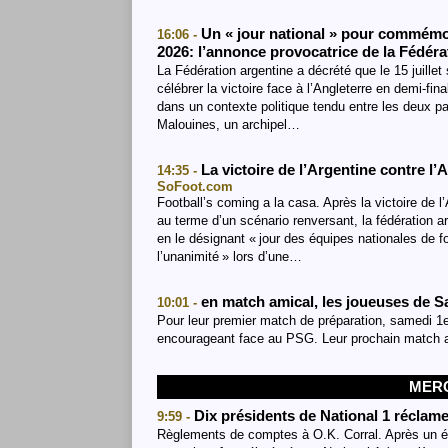
Un « jour national » pour commémo
16:06 -
2026: l’annonce provocatrice de la Fédér
La Fédération argentine a décrété que le 15 juillet 
célébrer la victoire face à l’Angleterre en demi-f
dans un contexte politique tendu entre les deux p
Malouines, un archipel…
La victoire de l’Argentine contre l’A
14:35 -
SoFoot.com
Football’s coming a la casa. Après la victoire de 
au terme d’un scénario renversant, la fédération ar
en le désignant « jour des équipes nationales de f
l’unanimité » lors d’une…
en match amical, les joueuses de S
10:01 -
Pour leur premier match de préparation, samedi 1e
encourageant face au PSG. Leur prochain match a 
MERC
Dix présidents de National 1 réclam
9:59 -
Règlements de comptes à O.K. Corral. Après un é