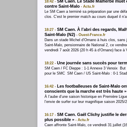
SM Caen. Le Stade Malherbe muet e
18:42 -
contre Saint-Malo
- Actu.fr
Le SM Caen a terminé sa préparation par une défait
clos. C’est le premier match au cours duquel il n
SM Caen. À l’abri des regards, Malh
18:27 -
Saint-Malo (N2)
- Ouest-France.fr
Dans un stade Michel d’Ornano à huis clos, sans jo
Saint-Malo, pensionnaire de National 2, ce vendred
vendredi 7 août 2026 (20 h 45 à d’Ornano) face à 
Une journée sans succès pour term
18:22 -
SM Caen / FC Dieppe : 1-1 Annexe 3 Venoix But : 
pour le SMC SM Caen / US Saint-Malo : 0-1 Stade
Les footballeuses de Saint-Malo o
16:42 -
conscients que la marche est très haute 
À l’aube d’une saison historique en Première Ligue
l’envie de surfer sur leur magnifique saison 2025/
SM Caen. Gaël Clichy justifie le der
16:17 -
plus possible »
- Actu.fr
Caen affronte Saint-Malo, ce vendredi 31 juillet (1