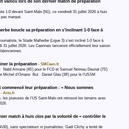
t vaincu lors de son dernier match de préparation
e 1-0 devant Saint-Malo (N1), ce vendredi 31 juillet 2026 à huis
’a pas marqué.
erbe boucle sa préparation en s’inclinant 1-0 face à
urnaliste, le Stade Malherbe (Ligue 3) s’est incliné 1-0 face à
i 31 juillet 2026. Les Caennais lanceront officiellement leur saison
Valenciennes.
iner la préparation
- SMCaen.fr
Nabil Amrane (45′) pour le FCD et Samuel Noireau Dauriat (75′)
 Michel d’Ornano But : Daniel Glao (38′) pour le l’USSM
nt commencé leur préparation : « Nous sommes
»
- Actu.fr
, les joueuses de l’US Saint-Malo ont retrouvé les terrains avec
2026.
nier match à huis clos par la volonté de « contrôler le
6h30), sans spectateurs ni journalistes. Gaël Clichy a tenté de