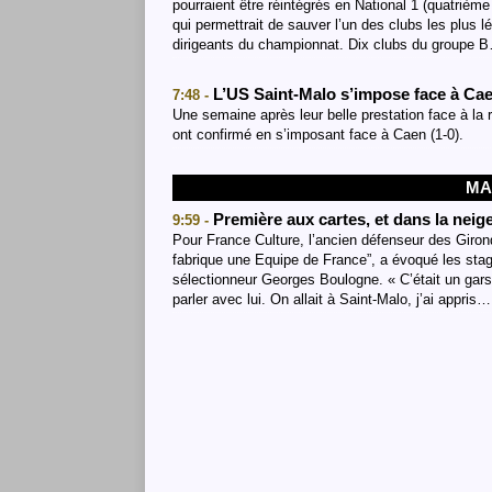
pourraient être réintégrés en National 1 (quatrième
qui permettrait de sauver l’un des clubs les plus 
dirigeants du championnat. Dix clubs du groupe 
L’US Saint-Malo s’impose face à Cae
7:48 -
Une semaine après leur belle prestation face à la 
ont confirmé en s’imposant face à Caen (1-0).
MA
Première aux cartes, et dans la nei
9:59 -
Pour France Culture, l’ancien défenseur des Giro
fabrique une Equipe de France”, a évoqué les stag
sélectionneur Georges Boulogne. « C’était un gars
parler avec lui. On allait à Saint-Malo, j’ai appris…