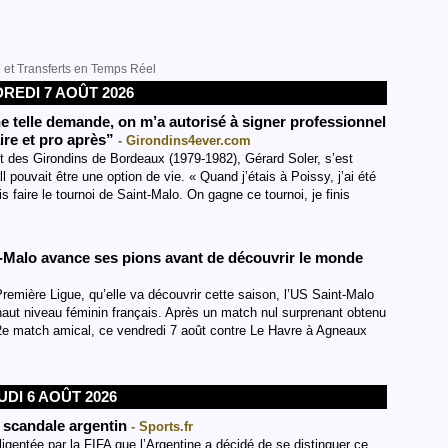
to et Transferts en Temps Réel
REDI 7 AOÛT 2026
e telle demande, on m’a autorisé à signer professionnel
ire et pro après”
- Girondins4ever.com
 des Girondins de Bordeaux (1979-1982), Gérard Soler, s’est
pouvait être une option de vie. « Quand j’étais à Poissy, j’ai été
 faire le tournoi de Saint-Malo. On gagne ce tournoi, je finis
nt-Malo avance ses pions avant de découvrir le monde
remière Ligue, qu’elle va découvrir cette saison, l’US Saint-Malo
haut niveau féminin français. Après un match nul surprenant obtenu
 2e match amical, ce vendredi 7 août contre Le Havre à Agneaux
UDI 6 AOÛT 2026
scandale argentin
- Sports.fr
ligentée par la FIFA que l’Argentine a décidé de se distinguer ce