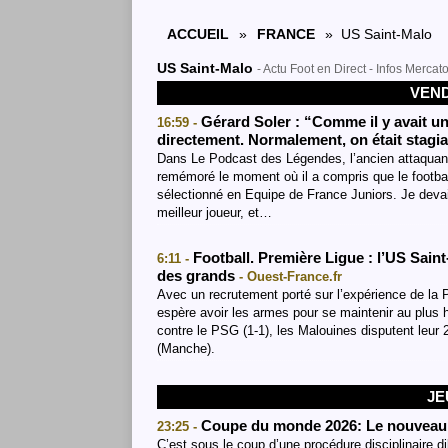
ACCUEIL
»
FRANCE
» US Saint-Malo
US Saint-Malo
- Actu Foot en Direct - Infos Merca
VEND
Gérard Soler : “Comme il y avait un
16:59 -
directement. Normalement, on était stagia
Dans Le Podcast des Légendes, l’ancien attaquant
remémoré le moment où il a compris que le football 
sélectionné en Equipe de France Juniors. Je devais
meilleur joueur, et…
Football. Première Ligue : l’US Sai
6:11 -
des grands
- Ouest-France.fr
Avec un recrutement porté sur l’expérience de la P
espère avoir les armes pour se maintenir au plus 
contre le PSG (1-1), les Malouines disputent leur
(Manche).
JE
Coupe du monde 2026: Le nouveau 
23:25 -
C’est sous le coup d’une procédure disciplinaire di