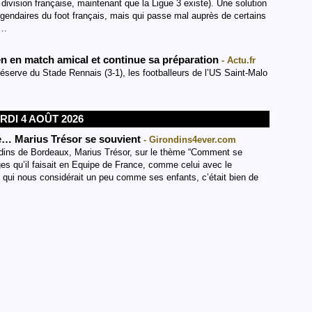
 division française, maintenant que la Ligue 3 existe). Une solution
légendaires du foot français, mais qui passe mal auprès de certains
B…
n en match amical et continue sa préparation
- Actu.fr
réserve du Stade Rennais (3-1), les footballeurs de l’US Saint-Malo
RDI 4 AOÛT 2026
ge… Marius Trésor se souvient
- Girondins4ever.com
ndins de Bordeaux, Marius Trésor, sur le thème “Comment se
es qu’il faisait en Equipe de France, comme celui avec le
 qui nous considérait un peu comme ses enfants, c’était bien de