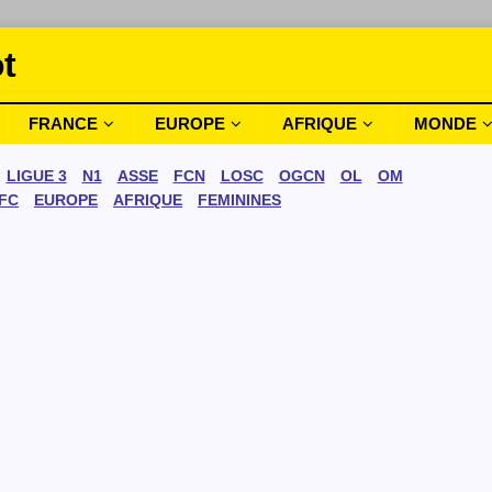
t
FRANCE
EUROPE
AFRIQUE
MONDE
LIGUE 3
N1
ASSE
FCN
LOSC
OGCN
OL
OM
FC
EUROPE
AFRIQUE
FEMININES