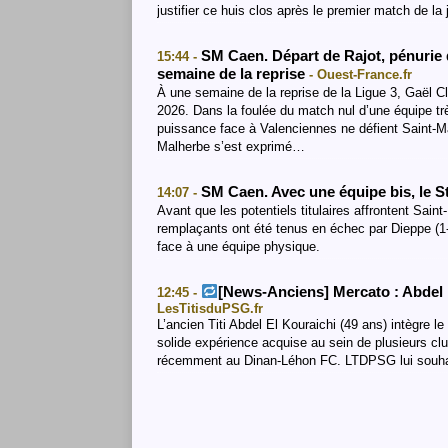
justifier ce huis clos après le premier match de la 
SM Caen. Départ de Rajot, pénurie 
15:44 -
semaine de la reprise
- Ouest-France.fr
À une semaine de la reprise de la Ligue 3, Gaël Cli
2026. Dans la foulée du match nul d’une équipe trè
puissance face à Valenciennes ne défient Saint-Ma
Malherbe s’est exprimé…
SM Caen. Avec une équipe bis, le 
14:07 -
Avant que les potentiels titulaires affrontent Saint
remplaçants ont été tenus en échec par Dieppe (1-
face à une équipe physique.
[News-Anciens] Mercato : Abdel El
12:45 -
LesTitisduPSG.fr
L’ancien Titi Abdel El Kouraichi (49 ans) intègre l
solide expérience acquise au sein de plusieurs cl
récemment au Dinan-Léhon FC. LTDPSG lui souhait