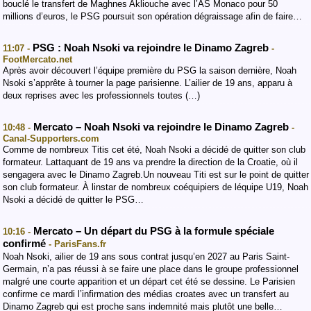
bouclé le transfert de Maghnes Akliouche avec l’AS Monaco pour 50
millions d’euros, le PSG poursuit son opération dégraissage afin de faire…
PSG : Noah Nsoki va rejoindre le Dinamo Zagreb
11:07 -
-
FootMercato.net
Après avoir découvert l’équipe première du PSG la saison dernière, Noah
Nsoki s’apprête à tourner la page parisienne. L’ailier de 19 ans, apparu à
deux reprises avec les professionnels toutes (…)
Mercato – Noah Nsoki va rejoindre le Dinamo Zagreb
10:48 -
-
Canal-Supporters.com
Comme de nombreux Titis cet été, Noah Nsoki a décidé de quitter son club
formateur. Lattaquant de 19 ans va prendre la direction de la Croatie, où il
sengagera avec le Dinamo Zagreb.Un nouveau Titi est sur le point de quitter
son club formateur. À linstar de nombreux coéquipiers de léquipe U19, Noah
Nsoki a décidé de quitter le PSG…
Mercato – Un départ du PSG à la formule spéciale
10:16 -
confirmé
- ParisFans.fr
Noah Nsoki, ailier de 19 ans sous contrat jusqu’en 2027 au Paris Saint-
Germain, n’a pas réussi à se faire une place dans le groupe professionnel
malgré une courte apparition et un départ cet été se dessine. Le Parisien
confirme ce mardi l’infirmation des médias croates avec un transfert au
Dinamo Zagreb qui est proche sans indemnité mais plutôt une belle…