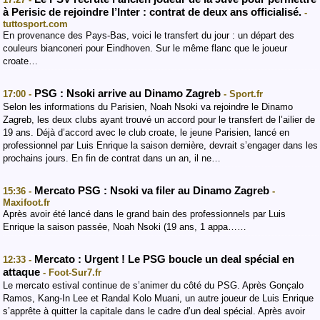
à Perisic de rejoindre l’Inter : contrat de deux ans officialisé.
-
tuttosport.com
En provenance des Pays-Bas, voici le transfert du jour : un départ des
couleurs bianconeri pour Eindhoven. Sur le même flanc que le joueur
croate…
PSG : Nsoki arrive au Dinamo Zagreb
17:00 -
- Sport.fr
Selon les informations du Parisien, Noah Nsoki va rejoindre le Dinamo
Zagreb, les deux clubs ayant trouvé un accord pour le transfert de l’ailier de
19 ans. Déjà d’accord avec le club croate, le jeune Parisien, lancé en
professionnel par Luis Enrique la saison dernière, devrait s’engager dans les
prochains jours. En fin de contrat dans un an, il ne…
Mercato PSG : Nsoki va filer au Dinamo Zagreb
15:36 -
-
Maxifoot.fr
Après avoir été lancé dans le grand bain des professionnels par Luis
Enrique la saison passée, Noah Nsoki (19 ans, 1 appa……
Mercato : Urgent ! Le PSG boucle un deal spécial en
12:33 -
attaque
- Foot-Sur7.fr
Le mercato estival continue de s’animer du côté du PSG. Après Gonçalo
Ramos, Kang-In Lee et Randal Kolo Muani, un autre joueur de Luis Enrique
s’apprête à quitter la capitale dans le cadre d’un deal spécial. Après avoir