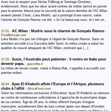
Avec tout le respect pour Niclas Füllkrug et Santiago Giménez,
évidemment. Alors que les deux avant-centres de métier (arrivé en janvier
pour le premier, blessé pour le second) de la saison dernière de l’AC Milan
avaient planté 2 buts, Luka Modrić, qui a prolongé d’une saison, salue
l’arrivée de Gonçalo Ramos cet été. « Je l’ai beaucoup suivi, et c’est un…
AC Milan : Modric sous le charme de Gonçalo Ramos
17:51 -
-
FootMercato.net
Luka Modric n’a pas tari d’éloges à l’égard de Gonçalo Ramos. Dans un
entretien accordé à La Gazzetta dello Sport, le milieu croate a salué les
qualités du nouvel attaquant de l’AC Milan, estimant que (…)
Sucic, l’Australie peut patienter : il rentre en Italie pour
17:15 -
devenir papa.
- gazzetta.it
Le milieu de terrain croate, marié à Matea Rak, s’apprête à accueillir son
premier enfant.
Ilyas El Khabchi affole l’Europe et l’Afrique, plusieurs
16:54 -
clubs à l’affût
- AfricaFoot.com
Selon les informations exclusives d’Africafoot, Ilyas El Khabchi se retrouve
au centre de nombreuses sollicitations à l’approche de la prochaine étape
de sa carrière. Âgé de 28 ans, le milieu offensif français d’origine
marocaine, actuellement libre de tout contrat après son départ dYverdon
Sport, attire l’attention de plusieurs clubs en Europe comme en Afrique. La