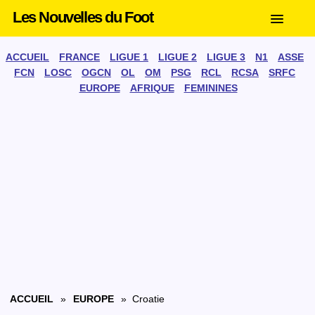
Les Nouvelles du Foot
ACCUEIL
FRANCE
LIGUE 1
LIGUE 2
LIGUE 3
N1
ASSE
FCN
LOSC
OGCN
OL
OM
PSG
RCL
RCSA
SRFC
EUROPE
AFRIQUE
FEMININES
ACCUEIL
»
EUROPE
» Croatie