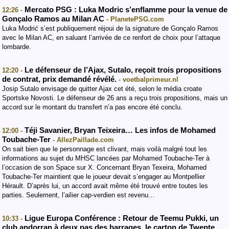
Mercato PSG : Luka Modric s’enflamme pour la venue de
12:26 -
Gonçalo Ramos au Milan AC
- PlanetePSG.com
Luka Modrić s’est publiquement réjoui de la signature de Gonçalo Ramos
avec le Milan AC, en saluant l’arrivée de ce renfort de choix pour l’attaque
lombarde.
Le défenseur de l’Ajax, Sutalo, reçoit trois propositions
12:20 -
de contrat, prix demandé révélé.
- voetbalprimeur.nl
Josip Sutalo envisage de quitter Ajax cet été, selon le média croate
Sportske Novosti. Le défenseur de 26 ans a reçu trois propositions, mais un
accord sur le montant du transfert n’a pas encore été conclu.
Téji Savanier, Bryan Teixeira… Les infos de Mohamed
12:00 -
Toubache-Ter
- AllezPaillade.com
On sait bien que le personnage est clivant, mais voilà malgré tout les
informations au sujet du MHSC lancées par Mohamed Toubache-Ter à
l’occasion de son Space sur X. Concernant Bryan Texeira, Mohamed
Toubache-Ter maintient que le joueur devait s’engager au Montpellier
Hérault. D’après lui, un accord avait même été trouvé entre toutes les
parties. Seulement, l’ailier cap-verdien est revenu…
Ligue Europa Conférence : Retour de Teemu Pukki, un
10:33 -
club andorran à deux pas des barrages, le carton de Twente