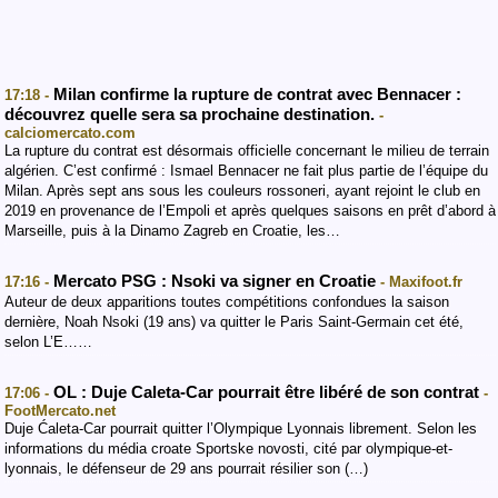
Milan confirme la rupture de contrat avec Bennacer :
17:18 -
découvrez quelle sera sa prochaine destination.
-
calciomercato.com
La rupture du contrat est désormais officielle concernant le milieu de terrain
algérien. C’est confirmé : Ismael Bennacer ne fait plus partie de l’équipe du
Milan. Après sept ans sous les couleurs rossoneri, ayant rejoint le club en
2019 en provenance de l’Empoli et après quelques saisons en prêt d’abord à
Marseille, puis à la Dinamo Zagreb en Croatie, les…
Mercato PSG : Nsoki va signer en Croatie
17:16 -
- Maxifoot.fr
Auteur de deux apparitions toutes compétitions confondues la saison
dernière, Noah Nsoki (19 ans) va quitter le Paris Saint-Germain cet été,
selon L’E……
OL : Duje Caleta-Car pourrait être libéré de son contrat
17:06 -
-
FootMercato.net
Duje Ćaleta-Car pourrait quitter l’Olympique Lyonnais librement. Selon les
informations du média croate Sportske novosti, cité par olympique-et-
lyonnais, le défenseur de 29 ans pourrait résilier son (…)