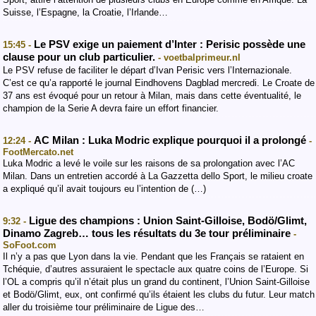
Suisse, l’Espagne, la Croatie, l’Irlande…
Le PSV exige un paiement d’Inter : Perisic possède une
15:45 -
clause pour un club particulier.
- voetbalprimeur.nl
Le PSV refuse de faciliter le départ d’Ivan Perisic vers l’Internazionale.
C’est ce qu’a rapporté le journal Eindhovens Dagblad mercredi. Le Croate de
37 ans est évoqué pour un retour à Milan, mais dans cette éventualité, le
champion de la Serie A devra faire un effort financier.
AC Milan : Luka Modric explique pourquoi il a prolongé
12:24 -
-
FootMercato.net
Luka Modric a levé le voile sur les raisons de sa prolongation avec l’AC
Milan. Dans un entretien accordé à La Gazzetta dello Sport, le milieu croate
a expliqué qu’il avait toujours eu l’intention de (…)
Ligue des champions : Union Saint-Gilloise, Bodö/Glimt,
9:32 -
Dinamo Zagreb… tous les résultats du 3e tour préliminaire
-
SoFoot.com
Il n’y a pas que Lyon dans la vie. Pendant que les Français se rataient en
Tchéquie, d’autres assuraient le spectacle aux quatre coins de l’Europe. Si
l’OL a compris qu’il n’était plus un grand du continent, l’Union Saint-Gilloise
et Bodö/Glimt, eux, ont confirmé qu’ils étaient les clubs du futur. Leur match
aller du troisième tour préliminaire de Ligue des…