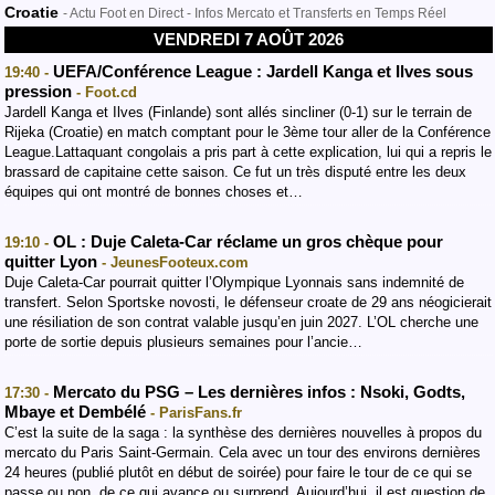
Croatie
- Actu Foot en Direct - Infos Mercato et Transferts en Temps Réel
VENDREDI 7 AOÛT 2026
UEFA/Conférence League : Jardell Kanga et Ilves sous
19:40 -
pression
- Foot.cd
Jardell Kanga et Ilves (Finlande) sont allés sincliner (0-1) sur le terrain de
Rijeka (Croatie) en match comptant pour le 3ème tour aller de la Conférence
League.Lattaquant congolais a pris part à cette explication, lui qui a repris le
brassard de capitaine cette saison. Ce fut un très disputé entre les deux
équipes qui ont montré de bonnes choses et…
OL : Duje Caleta-Car réclame un gros chèque pour
19:10 -
quitter Lyon
- JeunesFooteux.com
Duje Caleta-Car pourrait quitter l’Olympique Lyonnais sans indemnité de
transfert. Selon Sportske novosti, le défenseur croate de 29 ans néogicierait
une résiliation de son contrat valable jusqu’en juin 2027. L’OL cherche une
porte de sortie depuis plusieurs semaines pour l’ancie…
Mercato du PSG – Les dernières infos : Nsoki, Godts,
17:30 -
Mbaye et Dembélé
- ParisFans.fr
C’est la suite de la saga : la synthèse des dernières nouvelles à propos du
mercato du Paris Saint-Germain. Cela avec un tour des environs dernières
24 heures (publié plutôt en début de soirée) pour faire le tour de ce qui se
passe ou non, de ce qui avance ou surprend. Aujourd’hui, il est question de