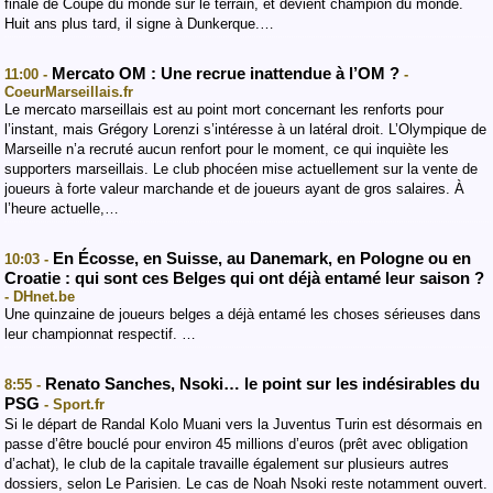
finale de Coupe du monde sur le terrain, et devient champion du monde.
Huit ans plus tard, il signe à Dunkerque.…
Mercato OM : Une recrue inattendue à l’OM ?
11:00 -
-
CoeurMarseillais.fr
Le mercato marseillais est au point mort concernant les renforts pour
l’instant, mais Grégory Lorenzi s’intéresse à un latéral droit. L’Olympique de
Marseille n’a recruté aucun renfort pour le moment, ce qui inquiète les
supporters marseillais. Le club phocéen mise actuellement sur la vente de
joueurs à forte valeur marchande et de joueurs ayant de gros salaires. À
l’heure actuelle,…
En Écosse, en Suisse, au Danemark, en Pologne ou en
10:03 -
Croatie : qui sont ces Belges qui ont déjà entamé leur saison ?
- DHnet.be
Une quinzaine de joueurs belges a déjà entamé les choses sérieuses dans
leur championnat respectif. …
Renato Sanches, Nsoki… le point sur les indésirables du
8:55 -
PSG
- Sport.fr
Si le départ de Randal Kolo Muani vers la Juventus Turin est désormais en
passe d’être bouclé pour environ 45 millions d’euros (prêt avec obligation
d’achat), le club de la capitale travaille également sur plusieurs autres
dossiers, selon Le Parisien. Le cas de Noah Nsoki reste notamment ouvert.