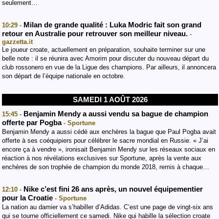
seulement…
Milan de grande qualité : Luka Modric fait son grand
10:29 -
retour en Australie pour retrouver son meilleur niveau.
-
gazzetta.it
Le joueur croate, actuellement en préparation, souhaite terminer sur une
belle note : il se réunira avec Amorim pour discuter du nouveau départ du
club rossonero en vue de la Ligue des champions. Par ailleurs, il annoncera
son départ de l’équipe nationale en octobre.
SAMEDI 1 AOÛT 2026
Benjamin Mendy a aussi vendu sa bague de champion
15:45 -
offerte par Pogba
- Sportune
Benjamin Mendy a aussi cédé aux enchères la bague que Paul Pogba avait
offerte à ses coéquipiers pour célébrer le sacre mondial en Russie. « J’ai
encore ça à vendre », ironisait Benjamin Mendy sur les réseaux sociaux en
réaction à nos révélations exclusives sur Sportune, après la vente aux
enchères de son trophée de champion du monde 2018, remis à chaque…
Nike c’est fini 26 ans après, un nouvel équipementier
12:10 -
pour la Croatie
- Sportune
La nation au damier va s’habiller d’Adidas. C’est une page de vingt-six ans
qui se tourne officiellement ce samedi. Nike qui habille la sélection croate