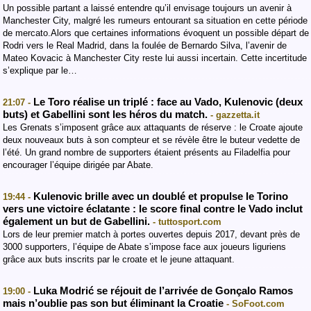
Un possible partant a laissé entendre qu’il envisage toujours un avenir à
Manchester City, malgré les rumeurs entourant sa situation en cette période
de mercato.Alors que certaines informations évoquent un possible départ de
Rodri vers le Real Madrid, dans la foulée de Bernardo Silva, l’avenir de
Mateo Kovacic à Manchester City reste lui aussi incertain. Cette incertitude
s’explique par le…
Le Toro réalise un triplé : face au Vado, Kulenovic (deux
21:07 -
buts) et Gabellini sont les héros du match.
- gazzetta.it
Les Grenats s’imposent grâce aux attaquants de réserve : le Croate ajoute
deux nouveaux buts à son compteur et se révèle être le buteur vedette de
l’été. Un grand nombre de supporters étaient présents au Filadelfia pour
encourager l’équipe dirigée par Abate.
Kulenovic brille avec un doublé et propulse le Torino
19:44 -
vers une victoire éclatante : le score final contre le Vado inclut
également un but de Gabellini.
- tuttosport.com
Lors de leur premier match à portes ouvertes depuis 2017, devant près de
3000 supporters, l’équipe de Abate s’impose face aux joueurs liguriens
grâce aux buts inscrits par le croate et le jeune attaquant.
Luka Modrić se réjouit de l’arrivée de Gonçalo Ramos
19:00 -
mais n’oublie pas son but éliminant la Croatie
- SoFoot.com