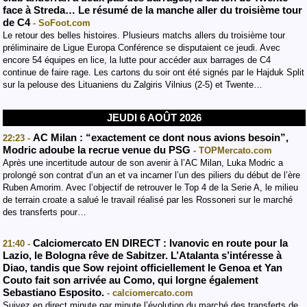
face à Streda… Le résumé de la manche aller du troisième tour
de C4
- SoFoot.com
Le retour des belles histoires. Plusieurs matchs allers du troisième tour
préliminaire de Ligue Europa Conférence se disputaient ce jeudi. Avec
encore 54 équipes en lice, la lutte pour accéder aux barrages de C4
continue de faire rage. Les cartons du soir ont été signés par le Hajduk Split
sur la pelouse des Lituaniens du Zalgiris Vilnius (2-5) et Twente…
JEUDI 6 AOÛT 2026
AC Milan : “exactement ce dont nous avions besoin”,
22:23 -
Modric adoube la recrue venue du PSG
- TOPMercato.com
Après une incertitude autour de son avenir à l’AC Milan, Luka Modric a
prolongé son contrat d’un an et va incarner l’un des piliers du début de l’ère
Ruben Amorim. Avec l’objectif de retrouver le Top 4 de la Serie A, le milieu
de terrain croate a salué le travail réalisé par les Rossoneri sur le marché
des transferts pour…
Calciomercato EN DIRECT : Ivanovic en route pour la
21:40 -
Lazio, le Bologna rêve de Sabitzer. L’Atalanta s’intéresse à
Diao, tandis que Sow rejoint officiellement le Genoa et Yan
Couto fait son arrivée au Como, qui lorgne également
Sebastiano Esposito.
- calciomercato.com
Suivez en direct minute par minute l’évolution du marché des transferts de