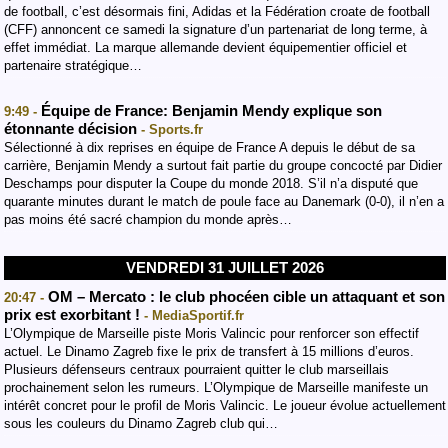
de football, c’est désormais fini, Adidas et la Fédération croate de football
(CFF) annoncent ce samedi la signature d’un partenariat de long terme, à
effet immédiat. La marque allemande devient équipementier officiel et
partenaire stratégique…
Équipe de France: Benjamin Mendy explique son
9:49 -
étonnante décision
- Sports.fr
Sélectionné à dix reprises en équipe de France A depuis le début de sa
carrière, Benjamin Mendy a surtout fait partie du groupe concocté par Didier
Deschamps pour disputer la Coupe du monde 2018. S’il n’a disputé que
quarante minutes durant le match de poule face au Danemark (0-0), il n’en a
pas moins été sacré champion du monde après…
VENDREDI 31 JUILLET 2026
OM – Mercato : le club phocéen cible un attaquant et son
20:47 -
prix est exorbitant !
- MediaSportif.fr
L’Olympique de Marseille piste Moris Valincic pour renforcer son effectif
actuel. Le Dinamo Zagreb fixe le prix de transfert à 15 millions d’euros.
Plusieurs défenseurs centraux pourraient quitter le club marseillais
prochainement selon les rumeurs. L’Olympique de Marseille manifeste un
intérêt concret pour le profil de Moris Valincic. Le joueur évolue actuellement
sous les couleurs du Dinamo Zagreb club qui…