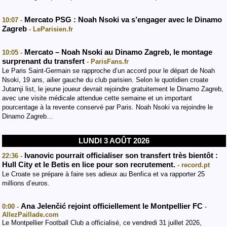
Mercato PSG : Noah Nsoki va s’engager avec le Dinamo
10:07 -
Zagreb
- LeParisien.fr
Mercato – Noah Nsoki au Dinamo Zagreb, le montage
10:05 -
surprenant du transfert
- ParisFans.fr
Le Paris Saint-Germain se rapproche d’un accord pour le départ de Noah
Nsoki, 19 ans, ailier gauche du club parisien. Selon le quotidien croate
Jutarnji list, le jeune joueur devrait rejoindre gratuitement le Dinamo Zagreb,
avec une visite médicale attendue cette semaine et un important
pourcentage à la revente conservé par Paris. Noah Nsoki va rejoindre le
Dinamo Zagreb…
LUNDI 3 AOÛT 2026
Ivanovic pourrait officialiser son transfert très bientôt :
22:36 -
Hull City et le Betis en lice pour son recrutement.
- record.pt
Le Croate se prépare à faire ses adieux au Benfica et va rapporter 25
millions d’euros.
Ana Jelenčić rejoint officiellement le Montpellier FC
0:00 -
-
AllezPaillade.com
Le Montpellier Football Club a officialisé, ce vendredi 31 juillet 2026,