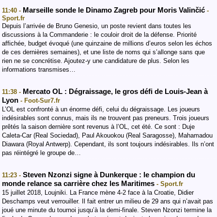
Marseille sonde le Dinamo Zagreb pour Moris Valinčić
11:40 -
-
Sport.fr
Depuis l’arrivée de Bruno Genesio, un poste revient dans toutes les
discussions à la Commanderie : le couloir droit de la défense. Priorité
affichée, budget évoqué (une quinzaine de millions d’euros selon les échos
de ces dernières semaines), et une liste de noms qui s’allonge sans que
rien ne se concrétise. Ajoutez-y une candidature de plus. Selon les
informations transmises…
Mercato OL : Dégraissage, le gros défi de Louis-Jean à
11:38 -
Lyon
- Foot-Sur7.fr
L’OL est confronté à un énorme défi, celui du dégraissage. Les joueurs
indésirables sont connus, mais ils ne trouvent pas preneurs. Trois joueurs
prêtés la saison dernière sont revenus à l’OL, cet été. Ce sont : Duje
Caleta-Car (Real Sociedad), Paul Akouokou (Real Saragosse), Mahamadou
Diawara (Royal Antwerp). Cependant, ils sont toujours indésirables. Ils n’ont
pas réintégré le groupe de…
Steven Nzonzi signe à Dunkerque : le champion du
11:23 -
monde relance sa carrière chez les Maritimes
- Sport.fr
15 juillet 2018, Loujniki. La France mène 4-2 face à la Croatie, Didier
Deschamps veut verrouiller. Il fait entrer un milieu de 29 ans qui n’avait pas
joué une minute du tournoi jusqu’à la demi-finale. Steven Nzonzi termine la