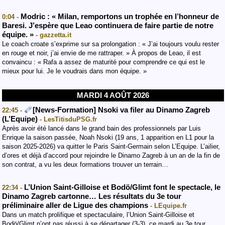
Modric : « Milan, remportons un trophée en l’honneur de
0:04 -
Baresi. J’espère que Leao continuera de faire partie de notre
équipe. »
- gazzetta.it
Le coach croate s’exprime sur sa prolongation : « J’ai toujours voulu rester
en rouge et noir, j’ai envie de me rattraper. » À propos de Leao, il est
convaincu : « Rafa a assez de maturité pour comprendre ce qui est le
mieux pour lui. Je le voudrais dans mon équipe. »
MARDI 4 AOÛT 2026
[News-Formation] Nsoki va filer au Dinamo Zagreb
22:45 -
(L’Equipe)
- LesTitisduPSG.fr
Après avoir été lancé dans le grand bain des professionnels par Luis
Enrique la saison passée, Noah Nsoki (19 ans, 1 apparition en L1 pour la
saison 2025-2026) va quitter le Paris Saint-Germain selon L’Equipe. L’ailier,
d’ores et déjà d’accord pour rejoindre le Dinamo Zagreb à un an de la fin de
son contrat, a vu les deux formations trouver un terrain…
L’Union Saint-Gilloise et Bodö/Glimt font le spectacle, le
22:34 -
Dinamo Zagreb cartonne… Les résultats du 3e tour
préliminaire aller de Ligue des champions
- LEquipe.fr
Dans un match prolifique et spectaculaire, l’Union Saint-Gilloise et
Bodö/Glimt n’ont pas réussi à se départager (3-3), ce mardi au 3e tour