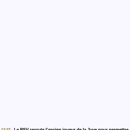
Le PSV recrute l’ancien joueur de la Juve pour permettre
17:27 -