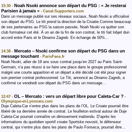
Noah Nsoki annonce son départ du PSG : « Je resterai
15:30 -
Parisien à jamais »
- Canal-Supporters.com
Dans un message publié sur ses réseaux sociaux, Noah Nsoki a officialisé
son départ du PSG. Le titi prend la direction de la Croatie.Comme beaucoup
de ses partenaires au PSG la saison passée, Noah Nsoki va quitter son
club formateur cet été. À un an de la fin de son contrat, le titi fait lobjet dun
accord entre Paris et le Dinamo Zagreb. En échange de 50%…
Mercato – Nsoki confirme son départ du PSG dans un
14:38 -
message touchant
- ParisFans.fr
Noah Nsoki, ailier de 19 ans sous contrat jusqu’en 2027 au Paris Saint-
Germain, n’a pas réussi à se faire une place dans le groupe professionnel
malgré une courte apparition et un départ a été décidé cet été pour signer
son premier contrat professionnel. Le Titi, annoncé au Dinamo Zagreb, a
confirmé ce vendredi son départ du PSG dans un message…
OL – Mercato : vers un départ libre pour Caleta-Car ?
12:47 -
-
Olympique-et-Lyonnais.com
Duje Caleta-Car n’entre plus dans les plans de l’OL. Le Croate pourrait être
libéré de sa dernière année de contrat. Le feuilleton estival autour de Duje
Caleta-Car pourrait connaître un dénouement inattendu. D’après les
informations du quotidien sportif croate Sportske novosti, le défenseur
central, qui n’entre plus dans les plans de Paulo Fonseca, pourrait être…