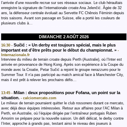
l’arrivée d’une nouvelle recrue sur ses réseaux sociaux. Le club héraultais
enregistre la signature de l’internationale croate Ana Jelenčić. Âgée de 32
ans, la défenseur centrale évoluait au Servette FC Chênois Féminin depuis
trois saisons. Avant son passage en Suisse, elle a porté les couleurs de
plusieurs clubs à…
DIMANCHE 2 AOÛT 2026
Sučić : « Un derby est toujours spécial, mais le plus
16:30 -
important est d’être prêts pour le début du championnat. »
-
Internazionale.fr
Interview du milieu de terrain croate depuis Perth (Australie), où l’Inter est
arrivée en provenance de Hong Kong. Après son expérience à la Coupe du
monde avec la Croatie, Petar Sučić a rejoint le groupe nerazzurro pour le
Summer Tour. Il n’a pas participé au match amical face à Manchester City,
mais il est prêt à relever les prochains défis…
Milan : deux propositions pour Fofana, un point sur la
13:45 -
situation.
- calciomercato.com
Le milieux de terrain pourraient quitter le club rossonero durant ce mercato,
avec déjà deux équipes intéressées. Retour aux affaires pour l’AC Milan à
Perth, en Australie, où l’équipe dirigée par l’entraîneur portugais Ruben
Amorim se prépare pour la nouvelle saison. Un défi délicat, le derby contre
l’Inter, approche à grands pas, testant ainsi le niveau des joueurs à