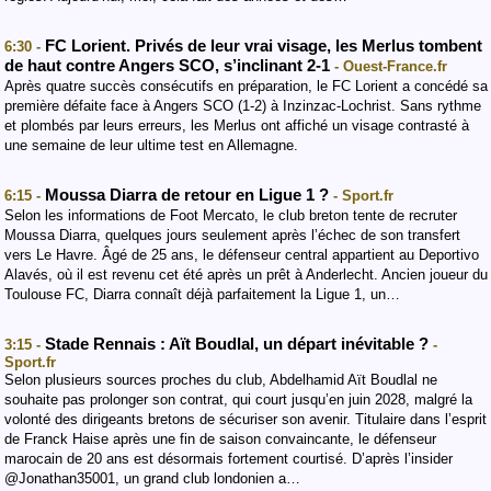
FC Lorient. Privés de leur vrai visage, les Merlus tombent
6:30 -
de haut contre Angers SCO, s’inclinant 2-1
- Ouest-France.fr
Après quatre succès consécutifs en préparation, le FC Lorient a concédé sa
première défaite face à Angers SCO (1-2) à Inzinzac-Lochrist. Sans rythme
et plombés par leurs erreurs, les Merlus ont affiché un visage contrasté à
une semaine de leur ultime test en Allemagne.
Moussa Diarra de retour en Ligue 1 ?
6:15 -
- Sport.fr
Selon les informations de Foot Mercato, le club breton tente de recruter
Moussa Diarra, quelques jours seulement après l’échec de son transfert
vers Le Havre. Âgé de 25 ans, le défenseur central appartient au Deportivo
Alavés, où il est revenu cet été après un prêt à Anderlecht. Ancien joueur du
Toulouse FC, Diarra connaît déjà parfaitement la Ligue 1, un…
Stade Rennais : Aït Boudlal, un départ inévitable ?
3:15 -
-
Sport.fr
Selon plusieurs sources proches du club, Abdelhamid Aït Boudlal ne
souhaite pas prolonger son contrat, qui court jusqu’en juin 2028, malgré la
volonté des dirigeants bretons de sécuriser son avenir. Titulaire dans l’esprit
de Franck Haise après une fin de saison convaincante, le défenseur
marocain de 20 ans est désormais fortement courtisé. D’après l’insider
@Jonathan35001, un grand club londonien a…