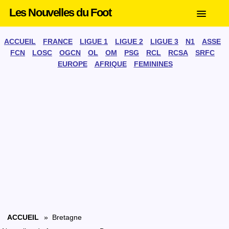
Les Nouvelles du Foot
ACCUEIL
FRANCE
LIGUE 1
LIGUE 2
LIGUE 3
N1
ASSE
FCN
LOSC
OGCN
OL
OM
PSG
RCL
RCSA
SRFC
EUROPE
AFRIQUE
FEMININES
ACCUEIL
» Bretagne