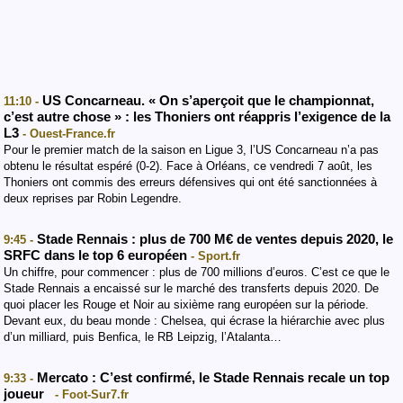
US Concarneau. « On s’aperçoit que le championnat,
11:10 -
c’est autre chose » : les Thoniers ont réappris l’exigence de la
L3
- Ouest-France.fr
Pour le premier match de la saison en Ligue 3, l’US Concarneau n’a pas
obtenu le résultat espéré (0-2). Face à Orléans, ce vendredi 7 août, les
Thoniers ont commis des erreurs défensives qui ont été sanctionnées à
deux reprises par Robin Legendre.
Stade Rennais : plus de 700 M€ de ventes depuis 2020, le
9:45 -
SRFC dans le top 6 européen
- Sport.fr
Un chiffre, pour commencer : plus de 700 millions d’euros. C’est ce que le
Stade Rennais a encaissé sur le marché des transferts depuis 2020. De
quoi placer les Rouge et Noir au sixième rang européen sur la période.
Devant eux, du beau monde : Chelsea, qui écrase la hiérarchie avec plus
d’un milliard, puis Benfica, le RB Leipzig, l’Atalanta…
Mercato : C’est confirmé, le Stade Rennais recale un top
9:33 -
joueur
- Foot-Sur7.fr