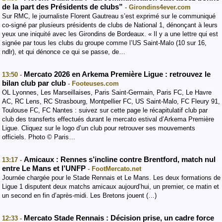
de la part des Présidents de clubs”
- Girondins4ever.com
Sur RMC, le journaliste Florent Gautreau s’est exprimé sur le communiqué
co-signé par plusieurs présidents de clubs de National 1, dénonçant à leurs
yeux une iniquité avec les Girondins de Bordeaux. « Il y a une lettre qui est
signée par tous les clubs du groupe comme l’US Saint-Malo (10 sur 16,
ndlr), et qui dénonce ce qui se passe, de…
Mercato 2026 en Arkema Première Ligue : retrouvez le
13:50 -
bilan club par club
- Footeuses.com
OL Lyonnes, Les Marseillaises, Paris Saint-Germain, Paris FC, Le Havre
AC, RC Lens, RC Strasbourg, Montpellier FC, US Saint-Malo, FC Fleury 91,
Toulouse FC, FC Nantes : suivez sur cette page le récapitulatif club par
club des transferts effectués durant le mercato estival d’Arkema Première
Ligue. Cliquez sur le logo d’un club pour retrouver ses mouvements
officiels. Photo © Paris…
Amicaux : Rennes s’incline contre Brentford, match nul
13:17 -
entre Le Mans et l’UNFP
- FootMercato.net
Journée chargée pour le Stade Rennais et Le Mans. Les deux formations de
Ligue 1 disputent deux matchs amicaux aujourd’hui, un premier, ce matin et
un second en fin d’après-midi. Les Bretons jouent (…)
Mercato Stade Rennais : Décision prise, un cadre force
12:33 -