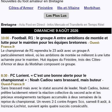
Nouvelles du foot amateur en Bretagne
Côtes-d'Armor
Finistère
Ille-et-Vilaine
Morbihan
Les Plus Lus
Bretagne
- Actu Foot en Direct - Infos Mercato et Transferts en Temps Réel
DIMANCHE 9 AOÛT 2026
Football. R1 : le groupe A entre ambitions de montée et
10:00 -
lutte pour le maintien pour les équipes bretonnes
- Ouest-
France.fr
Le championnat de R1 reprendra le 23 août avec un groupe A
particulièrement relevé, où les ambitions de montée se mêleront à une lutte
acharnée pour le maintien. Huit équipes du Finistère, trois des Côtes-
d’Armor et deux du Morbihan composent ce groupe.
FC Lorient. « C’est une bonne alerte pour le
8:30 -
championnat » : Noah Cadiou sans brassard, mais buteur
-
Ouest-France.fr
Sans brassard mais avec le statut assumé de leader, Noah Cadiou, buteur,
préfère lucidement retenir la réaction collective du second acte et les
précieux enseignements tactiques accumulés à deux semaines de la
reprise du championnat. Un revers 2-1 contre Angers Sco, samedi 8 août, à
Inzinzac-Lochrist, survient après quatre succès consécutifs.