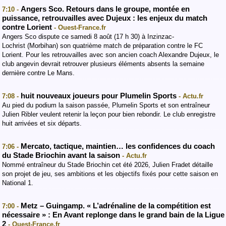
Angers Sco. Retours dans le groupe, montée en
7:10 -
puissance, retrouvailles avec Dujeux : les enjeux du match
contre Lorient
- Ouest-France.fr
Angers Sco dispute ce samedi 8 août (17 h 30) à Inzinzac-
Lochrist (Morbihan) son quatrième match de préparation contre le FC
Lorient. Pour les retrouvailles avec son ancien coach Alexandre Dujeux, le
club angevin devrait retrouver plusieurs éléments absents la semaine
dernière contre Le Mans.
huit nouveaux joueurs pour Plumelin Sports
7:08 -
- Actu.fr
Au pied du podium la saison passée, Plumelin Sports et son entraîneur
Julien Ribler veulent retenir la leçon pour bien rebondir. Le club enregistre
huit arrivées et six départs.
Mercato, tactique, maintien… les confidences du coach
7:06 -
du Stade Briochin avant la saison
- Actu.fr
Nommé entraîneur du Stade Briochin cet été 2026, Julien Fradet détaille
son projet de jeu, ses ambitions et les objectifs fixés pour cette saison en
National 1.
Metz – Guingamp. « L’adrénaline de la compétition est
7:00 -
nécessaire » : En Avant replonge dans le grand bain de la Ligue
2
- Ouest-France.fr