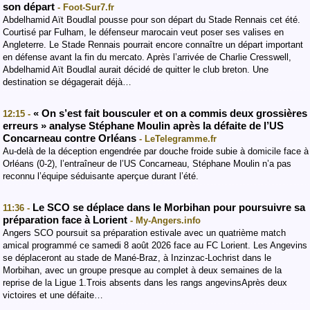
son départ
- Foot-Sur7.fr
Abdelhamid Aït Boudlal pousse pour son départ du Stade Rennais cet été.
Courtisé par Fulham, le défenseur marocain veut poser ses valises en
Angleterre. Le Stade Rennais pourrait encore connaître un départ important
en défense avant la fin du mercato. Après l’arrivée de Charlie Cresswell,
Abdelhamid Aït Boudlal aurait décidé de quitter le club breton. Une
destination se dégagerait déjà…
« On s’est fait bousculer et on a commis deux grossières
12:15 -
erreurs » analyse Stéphane Moulin après la défaite de l’US
Concarneau contre Orléans
- LeTelegramme.fr
Au-delà de la déception engendrée par douche froide subie à domicile face à
Orléans (0-2), l’entraîneur de l’US Concarneau, Stéphane Moulin n’a pas
reconnu l’équipe séduisante aperçue durant l’été.
Le SCO se déplace dans le Morbihan pour poursuivre sa
11:36 -
préparation face à Lorient
- My-Angers.info
Angers SCO poursuit sa préparation estivale avec un quatrième match
amical programmé ce samedi 8 août 2026 face au FC Lorient. Les Angevins
se déplaceront au stade de Mané-Braz, à Inzinzac-Lochrist dans le
Morbihan, avec un groupe presque au complet à deux semaines de la
reprise de la Ligue 1.Trois absents dans les rangs angevinsAprès deux
victoires et une défaite…