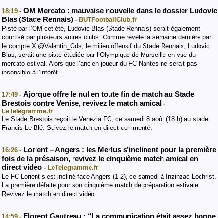
OM Mercato : mauvaise nouvelle dans le dossier Ludovic
18:19 -
Blas (Stade Rennais)
- BUTFootballClub.fr
Pisté par l’OM cet été, Ludovic Blas (Stade Rennais) serait également
courtisé par plusieurs autres clubs. Comme révélé la semaine dernière par
le compte X @Valentin_Gds, le milieu offensif du Stade Rennais, Ludovic
Blas, serait une piste étudiée par l’Olympique de Marseille en vue du
mercato estival. Alors que l’ancien joueur du FC Nantes ne serait pas
insensible à l’intérêt…
Ajorque offre le nul en toute fin de match au Stade
17:49 -
Brestois contre Venise, revivez le match amical
-
LeTelegramme.fr
Le Stade Brestois reçoit le Venezia FC, ce samedi 8 août (18 h) au stade
Francis Le Blé. Suivez le match en direct commenté.
Lorient – Angers : les Merlus s’inclinent pour la première
16:26 -
fois de la présaison, revivez le cinquième match amical en
direct vidéo
- LeTelegramme.fr
Le FC Lorient s’est incliné face Angers (1-2), ce samedi à Inzinzac-Lochrist.
La première défaite pour son cinquième match de préparation estivale.
Revivez le match en direct vidéo
Florent Gautreau : “La communication était assez bonne
14:59 -