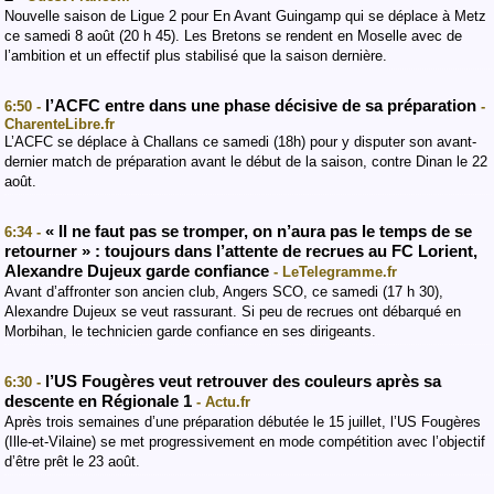
Nouvelle saison de Ligue 2 pour En Avant Guingamp qui se déplace à Metz
ce samedi 8 août (20 h 45). Les Bretons se rendent en Moselle avec de
l’ambition et un effectif plus stabilisé que la saison dernière.
l’ACFC entre dans une phase décisive de sa préparation
6:50 -
-
CharenteLibre.fr
L’ACFC se déplace à Challans ce samedi (18h) pour y disputer son avant-
dernier match de préparation avant le début de la saison, contre Dinan le 22
août.
« Il ne faut pas se tromper, on n’aura pas le temps de se
6:34 -
retourner » : toujours dans l’attente de recrues au FC Lorient,
Alexandre Dujeux garde confiance
- LeTelegramme.fr
Avant d’affronter son ancien club, Angers SCO, ce samedi (17 h 30),
Alexandre Dujeux se veut rassurant. Si peu de recrues ont débarqué en
Morbihan, le technicien garde confiance en ses dirigeants.
l’US Fougères veut retrouver des couleurs après sa
6:30 -
descente en Régionale 1
- Actu.fr
Après trois semaines d’une préparation débutée le 15 juillet, l’US Fougères
(Ille-et-Vilaine) se met progressivement en mode compétition avec l’objectif
d’être prêt le 23 août.