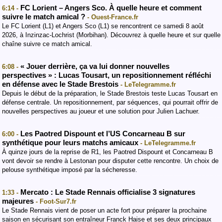
FC Lorient – Angers Sco. À quelle heure et comment
6:14 -
suivre le match amical ?
- Ouest-France.fr
Le FC Lorient (L1) et Angers Sco (L1) se rencontrent ce samedi 8 août
2026, à Inzinzac-Lochrist (Morbihan). Découvrez à quelle heure et sur quelle
chaîne suivre ce match amical.
« Jouer derrière, ça va lui donner nouvelles
6:08 -
perspectives » : Lucas Tousart, un repositionnement réfléchi
en défense avec le Stade Brestois
- LeTelegramme.fr
Depuis le début de la préparation, le Stade Brestois teste Lucas Tousart en
défense centrale. Un repositionnement, par séquences, qui pourrait offrir de
nouvelles perspectives au joueur et une solution pour Julien Lachuer.
Les Paotred Dispount et l’US Concarneau B sur
6:00 -
synthétique pour leurs matchs amicaux
- LeTelegramme.fr
À quinze jours de la reprise de R1, les Paotred Dispount et Concarneau B
vont devoir se rendre à Lestonan pour disputer cette rencontre. Un choix de
pelouse synthétique imposé par la sécheresse.
Mercato : Le Stade Rennais officialise 3 signatures
1:33 -
majeures
- Foot-Sur7.fr
Le Stade Rennais vient de poser un acte fort pour préparer la prochaine
saison en sécurisant son entraîneur Franck Haise et ses deux principaux