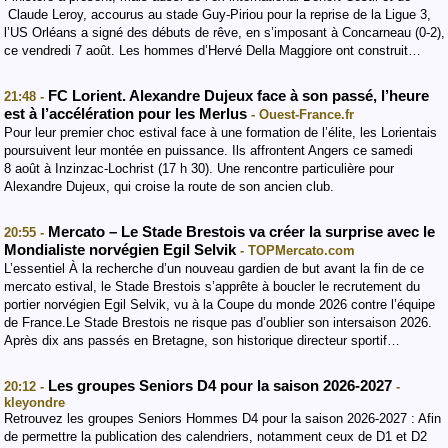
Claude Leroy, accourus au stade Guy-Piriou pour la reprise de la Ligue 3,
l’US Orléans a signé des débuts de rêve, en s’imposant à Concarneau (0-2),
ce vendredi 7 août. Les hommes d’Hervé Della Maggiore ont construit…
FC Lorient. Alexandre Dujeux face à son passé, l’heure
21:48 -
est à l’accélération pour les Merlus
- Ouest-France.fr
Pour leur premier choc estival face à une formation de l’élite, les Lorientais
poursuivent leur montée en puissance. Ils affrontent Angers ce samedi
8 août à Inzinzac-Lochrist (17 h 30). Une rencontre particulière pour
Alexandre Dujeux, qui croise la route de son ancien club.
Mercato – Le Stade Brestois va créer la surprise avec le
20:55 -
Mondialiste norvégien Egil Selvik
- TOPMercato.com
L’essentiel À la recherche d’un nouveau gardien de but avant la fin de ce
mercato estival, le Stade Brestois s’apprête à boucler le recrutement du
portier norvégien Egil Selvik, vu à la Coupe du monde 2026 contre l’équipe
de France.Le Stade Brestois ne risque pas d’oublier son intersaison 2026.
Après dix ans passés en Bretagne, son historique directeur sportif…
Les groupes Seniors D4 pour la saison 2026-2027
20:12 -
-
kleyondre
Retrouvez les groupes Seniors Hommes D4 pour la saison 2026-2027 : Afin
de permettre la publication des calendriers, notamment ceux de D1 et D2