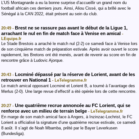
L’US Montagnarde a eu la bonne surprise d’accueillir un grand nom du
football africain ces derniers jours. Ainsi, Aliou Cissé, qui a brillé avec le
Sénégal à la CAN 2022, était présent au sein du club.
Brest ne se rassure pas avant le début de la Ligue 1,
20:49 -
arrachant le nul en fin de match face à Venise en amical
-
LEquipe.fr
Le Stade Brestois a arraché le match nul (2-2) ce samedi face à Venise lors
de son cinquième match de préparation estivale. Après avoir ouvert le score
rapidement, les Bretons ont été menés, avant de revenir au score en fin de
rencontre grâce à Ludovic Ajorque.
Locminé dépassé par la réserve de Lorient, avant de les
20:43 -
retrouver en National 1
- LeTelegramme.fr
Le match amical opposant Locminé et Lorient B, a tourné à l’avantage des
Merlus (2-0). Une large revue d’effectif a été opérée lors de cette rencontre.
Une quatrième recrue annoncée au FC Lorient, qui se
20:27 -
renforce avec un milieu de terrain belge
- LeTelegramme.fr
En marge de son match amical face à Angers, à Inzinzac-Lochrist, le FC
Lorient a officialisé la signature d’une quatrième recrue estivale, ce samedi
8 août. Il s’agit de Noah Mbamba, prêté par le Bayer Leverkusen
(Bundesliga).