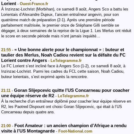
Lorient
- Ouest-France.fr
À Inzinzac-Lochrist (Morbihan), ce samedi 8 août, Angers Sco a battu les
Lorientais d’Alexandre Dujeux, l’ancien entraîneur angevin, pour son
quatrième match de préparation (2-1). Après une première période
parfaitement maîtrisée, le premier onze de Stéphane Gilli semble se
dégager, à deux semaines de la reprise de la Ligue 1. Les Merlus ont réduit
le score en seconde période mais n’ont jamais inquiété…
« Une bonne alerte pour le championnat » : buteur et
21:55 -
taulier des Merlus, Noah Cadiou revient sur la défaite du FC
Lorient contre Angers
- LeTelegramme.fr
Le FC Lorient s’est incliné face à Angers Sco (1-2), ce samedi 8 août, à
Inzinzac-Lochrist. Parmi les cadres du FCL cette saison, Noah Cadiou,
buteur lorientais, s’est exprimé après la rencontre.
Goran Slijepcevic quitte l’US Concarneau pour coacher
21:11 -
une équipe réserve de R2
- LeTelegramme.fr
À la recherche d’un entraîneur diplômé pour coacher leur équipe réserve en
R2, les Paotred Dispount ont choisi Goran Slijepcevic, qui était à l’US
Concarneau depuis quatre ans.
Foot Amateur : un ancien champion d’Afrique a rendu
21:00 -
visite à l’US Montagnarde
- Foot-National.com