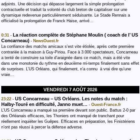
adjoints. Une décision qui dépasse largement la simple prolongation
contractuelle et traduit la volonté du club breton de capitaliser sur une
dynamique redevenue particulièrement séduisante. ‎‎Le Stade Rennais a
officialisé la prolongation de Franck Haise, arrivé…
La réaction complète de Stéphane Moulin ( coach de l’ US
0:31 -
Concarneau)
- NewsOuest.fr
La confiance des matchs amicaux s’est vite étiolée, après cette première
contrariée à la maison à Guy-Piriou. Face à 3.000 spectateurs, Concarneau
a tenté de construire sa toile d’araignée dans ce match, mais a été vite
dans une monotonie du rythme en deuxième mi-temps finalement sans effet
de surprises. L’US Orléans, qui finalement, n’a connu à vrai dire qu’une
vraie…
VENDREDI 7 AOÛT 2026
US Concarneau – US Orléans. Les notes du match :
23:22 -
Halby-Touré en difficulté, Janno muet…
- Ouest-France.fr
L’US Concarneau a manqué sa première devant son public. Battus 2-0 par
des Orléanais efficaces, les Thoniers ont manqué de tranchant pour
réellement inquiéter les Guêpes. Efficaces en préparation, les Finistériens
n’ont pas réussi à percer la défense adverse.