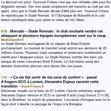
La décision est prise. Youssouf Fofana n’est pas une véritable cible pour les
dirigeants rennais. Son nom aurait simplement été transmis au club par son
agent, sans que le Stade Rennais décide d’aller plus loin. Youssouf Fofana
ne rejoindra pas le Stade Rennais. Si l’Olympique de Marseille et le club
breton semblaient lutter pour attirer le milieu de l’AC Milan…
Mercato – Stade Rennais : le club souhaite vendre cet
8:05 -
attaquant et plusieurs équipes européennes sont sur le coup
-
MediaSportif.fr
Le Stade Rennais envisagerait de se séparer de Breel Embolo
prochainement. Le montant du transfert serait estimé aux alentours de 20
millions d’euros. Plusieurs clubs européens et américains manifestent un
intérêt pour l’attaquant suisse. Le Stade Rennais semble être dans une
optique de vente concernant Breel Embolo. Le club breton aurait des
attentes financières précises pour laisser filer son joueur.…
« Ça me fait sortir de ma zone de confort » : passé
7:41 -
d’Angers-SCO à Lorient, Alexandre Dujeux raconte cette
transition
- Ouest-France.fr
Désormais installé sur le banc du FC Lorient, l’ancien entraîneur angevin
Alexandre Dujeux retrouve le SCO ce samedi 8 août (coup d’envoi 17 h 30),
dans le Morbihan, en match de préparation. L’occasion d’évoquer avec lui la
façon dont il aborde ce passage de l’Anjou à la Bretagne.