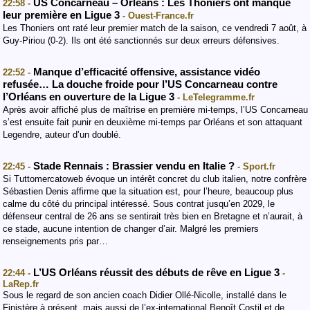
US Concarneau – Orléans : Les Thoniers ont manqué
22:58 -
leur première en Ligue 3
- Ouest-France.fr
Les Thoniers ont raté leur premier match de la saison, ce vendredi 7 août, à
Guy-Piriou (0-2). Ils ont été sanctionnés sur deux erreurs défensives.
Manque d’efficacité offensive, assistance vidéo
22:52 -
refusée… La douche froide pour l’US Concarneau contre
l’Orléans en ouverture de la Ligue 3
- LeTelegramme.fr
Après avoir affiché plus de maîtrise en première mi-temps, l’US Concarneau
s’est ensuite fait punir en deuxième mi-temps par Orléans et son attaquant
Legendre, auteur d’un doublé.
Stade Rennais : Brassier vendu en Italie ?
22:45 -
- Sport.fr
Si Tuttomercatoweb évoque un intérêt concret du club italien, notre confrère
Sébastien Denis affirme que la situation est, pour l’heure, beaucoup plus
calme du côté du principal intéressé. Sous contrat jusqu’en 2029, le
défenseur central de 26 ans se sentirait très bien en Bretagne et n’aurait, à
ce stade, aucune intention de changer d’air. Malgré les premiers
renseignements pris par…
L’US Orléans réussit des débuts de rêve en Ligue 3
22:44 -
-
LaRep.fr
Sous le regard de son ancien coach Didier Ollé-Nicolle, installé dans le
Finistère à présent, mais aussi de l’ex-international Benoît Costil et de