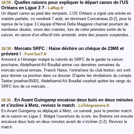
Quelles raisons pour expliquer le départ canon de l’US
18:58 -
Orléans en Ligue 3 ?
- LaRep.fr
Un départ canon au pied des remparts. L’US Orléans a signé une entrée en
matière parfaite, ce vendredi 7 août, en dominant Concarneau (0-2), pour la
reprise de la Ligue 3.L’équipe d’Hervé Della Maggiore charriait pourtant de
nombreux doutes, sinon des craintes, lors de cette première sortie de la
saison, en raison d’un effectif très amoindri, entre des joueurs suspendus…
Mercato SRFC : Haise déchire un chèque de 23M€ et
18:38 -
prévient !
- Foot-Sur7.fr
Annoncé à l’étranger malgré la volonté du SRFC de le garder la saison
prochaine, Abdelhamid Aït Boudlal anime ces dernières semaines du
mercato estival rennais. Franck Haise, l’entraîneur du club breton, est sorti
pour donner sa position dans ce dossier. D’après les révélations du compte
Twitter jonathan35001, Abdelhamid Aït Boudlal voudrait quitter les rangs du
SRFC lors de ce mercato…
En Avant Guingamp encaisse deux buts en deux minutes
18:36 -
et s’incline à Metz, revivez le match
- LeTelegramme.fr
En Avant Guingamp se déplaçait à Metz, ce samedi, pour le premier match
de la saison en Ligue 2. Malgré l’ouverture du score, les Bretons ont ensuite
encaissé deux buts en deux minutes avant de s’incliner (1-2). Revivez le
match.