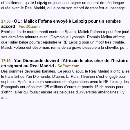
officiellement quitté Leipzig ce jeudi pour signer un contrat de très longue
durée avec le Real Madrid, qui a battu son record de transfert au passage.
OL : Malick Fofana envoyé à Leipzig pour un sombre
17:30 -
accord
- Foot01.com
Entré en fin de match mardi contre le Sparta, Malick Fofana a peut-être joué
ses dernières minutes avec l’Olympique Lyonnais. Romain Molina affirme
que l’ailier belge pourrait rejoindre le RB Leipzig pour un motif très trouble.
Malick Fofana est désormais remis de sa grave blessure à la cheville, po…
Yan Diomandé devient l’Africain le plus cher de l’histoire
17:15 -
en signant au Real Madrid
- SoFoot.com
Des sommes devenues banales. Ce jeudi 6 août, le Real Madrid a officialisé
le transfert de Yan Diomandé. D’après El País, l’Ivoirien s’est engagé pour
sept ans. Après plusieurs semaines de négociations avec le RB Leipzig, les
Espagnols ont déboursé 125 millions d’euros et promis 15 de bonus pour
s’offrir l’ailier qui foulait encore les pelouses d’universités américaines il y
a…