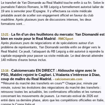
Le transfert de Yan Diomande au Real Madrid touche enfin à sa fin. Selon le
journaliste Fabrizio Romano, le RB Leipzig a formellement autorisé lailier de
19 ans à senvoler pour lEspagne. Il y effectuera sa visite médicale
préalable avant de sceller son engagement officiel en faveur du club
madrilène. Après plusieurs jours de discussions intenses, les deux
formations sont…
La fin d’un des feuilletons du mercato: Yan Diomandé est
13:21 -
bien en route pour le Real Madrid
- RMCSport
Après plusieurs jours de négociations et de spéculations autour d’un
problème de représentants, Yan Diomandé semble enfin se diriger vers le
Real Madrid. Ce jeudi, l’attaquant du RB Leipzig a été autorisé à rejoindre la
capitale espagnole pour passer sa visite médicale. Le deal devrait atteindre
140 millions d’euros bonus inclus.
Calciomercato EN DIRECT : Akliouche signe avec le
13:16 -
PSG, Maldini rejoint le Cagliari. L’Atalanta s’intéresse à Diao,
coup de maître du Real Madrid.
- calciomercato.com
**Résumé du marché des transferts en cours** Chaque jour, minute par
minute, suivez les évolutions des négociations du marché des transferts :
retrouvez toutes les actualités, les confirmations officielles et les rumeurs
concernant les mouvements de joueurs. Le mercato estival de 2026 est
entré dans sa dernière phase, alors que les compétitions officielles en Italie,
comme la Coppa Italia et…