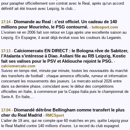
pour parapher officiellement son contrat avec le Real, après qu’un accord
définitif ait été trouvé avec Leipzig, le club…
Diomande au Real : c’est officiel. Un cadeau de 140
17:14 -
millions pour Mourinho, le PSG contourné.
- tuttosport.com
L’ivoirien né en 2006 fait son retour en Liga après une excellente saison au
Leipzig. En Espagne, il avait déjà évolué sous les couleurs du Leganés.
Calciomercato EN DIRECT : le Bologna rêve de Sabitzer,
17:13 -
l’Atalanta s’intéresse à Diao. Asllani file au RB Leipzig, Kostic
fait ses valises pour le PSV et Akliouche rejoint le PSG.
-
calciomercato.com
Suivez en temps réel, minute par minute, toutes les nouveautés du marché
des transferts de football : chaque annonce officielle, rumeur et information
concernant les mouvements des joueurs. Le mercato estival 2026 entre
dans sa dernière phase, coïncidant avec le début des compétitions
officielles en Italie, à commencer par la Coppa Italia puis le championnat de
Serie A. En Italie,…
Diomandé détrône Bellingham comme transfert le plus
17:04 -
cher du Real Madrid
- RMCSport
L’ailier de 19 ans, qui ne compte que 60 matches en pro, quitte Leipzig pour
le Real Madrid contre 140 millions d’euros. Le record du club espagnol.