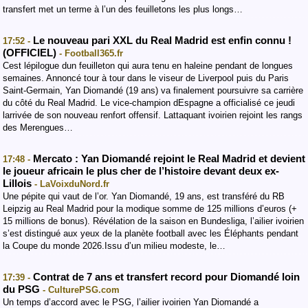
transfert met un terme à l’un des feuilletons les plus longs…
Le nouveau pari XXL du Real Madrid est enfin connu !
17:52 -
(OFFICIEL)
- Football365.fr
Cest lépilogue dun feuilleton qui aura tenu en haleine pendant de longues
semaines. Annoncé tour à tour dans le viseur de Liverpool puis du Paris
Saint-Germain, Yan Diomandé (19 ans) va finalement poursuivre sa carrière
du côté du Real Madrid. Le vice-champion dEspagne a officialisé ce jeudi
larrivée de son nouveau renfort offensif. Lattaquant ivoirien rejoint les rangs
des Merengues…
Mercato : Yan Diomandé rejoint le Real Madrid et devient
17:48 -
le joueur africain le plus cher de l’histoire devant deux ex-
Lillois
- LaVoixduNord.fr
Une pépite qui vaut de l’or. Yan Diomandé, 19 ans, est transféré du RB
Leipzig au Real Madrid pour la modique somme de 125 millions d’euros (+
15 millions de bonus). Révélation de la saison en Bundesliga, l’ailier ivoirien
s’est distingué aux yeux de la planète football avec les Éléphants pendant
la Coupe du monde 2026.Issu d’un milieu modeste, le…
Contrat de 7 ans et transfert record pour Diomandé loin
17:39 -
du PSG
- CulturePSG.com
Un temps d’accord avec le PSG, l’ailier ivoirien Yan Diomandé a