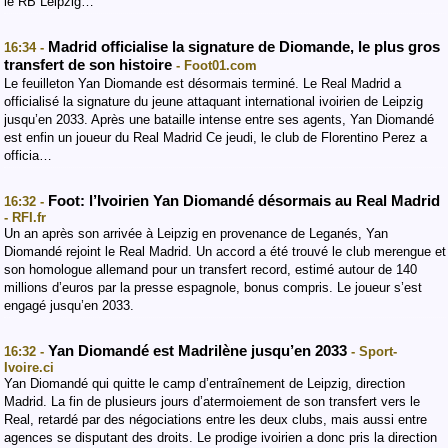
le RB Leipzig…
Madrid officialise la signature de Diomande, le plus gros
16:34 -
transfert de son histoire
- Foot01.com
Le feuilleton Yan Diomande est désormais terminé. Le Real Madrid a
officialisé la signature du jeune attaquant international ivoirien de Leipzig
jusqu’en 2033. Après une bataille intense entre ses agents, Yan Diomandé
est enfin un joueur du Real Madrid Ce jeudi, le club de Florentino Perez a
officia…
Foot: l’Ivoirien Yan Diomandé désormais au Real Madrid
16:32 -
- RFI.fr
Un an après son arrivée à Leipzig en provenance de Leganés, Yan
Diomandé rejoint le Real Madrid. Un accord a été trouvé le club merengue et
son homologue allemand pour un transfert record, estimé autour de 140
millions d’euros par la presse espagnole, bonus compris. Le joueur s’est
engagé jusqu’en 2033.
Yan Diomandé est Madrilène jusqu’en 2033
16:32 -
- Sport-
Ivoire.ci
Yan Diomandé qui quitte le camp d’entraînement de Leipzig, direction
Madrid. La fin de plusieurs jours d’atermoiement de son transfert vers le
Real, retardé par des négociations entre les deux clubs, mais aussi entre
agences se disputant des droits. Le prodige ivoirien a donc pris la direction