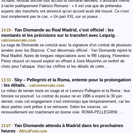
Schäfer, refusait encore tout accord la semaine dernière, s’amusant même
à tacler publiquement Fabrizio Romano : « Il est vrai que de prétendus
experts des transferts ont annoncé qu’un accord avait été trouvé. Ce n’est
tout simplement pas le cas. » Un pari XXL sur un joueur…
Yan Diomande au Real Madrid, c’est officiel : les
14:19 -
montants et les précisions sur le transfert avec Leipzig.
-
calciomercato.com
La saga de Diomande se conclut avec la signature d’un contrat de plusieurs
années avec les Blancos. C’est désormais officiel : Yan Diomande rejoint le
Real Madrid. Après de longues négociations avec le RB Leipzig, Florentino
Pérez réussit un nouvel exploit en offrant à José Mourinho un renfort de
choix pour l’attaque. Voici les chiffres et les détails de cette…
Sky – Pellegrini et la Roma, entente pour la prolongation
13:33 -
: les détails.
- calciomercato.com
Le milieu de terrain reste en rouge et or Lorenzo Pellegrini et la Roma : leur
histoire se poursuit. Le contrat du joueur né en 1996 a expiré le 30 juin
dernier, mais cet engagement n’est interrompu que temporairement, car les
deux parties sont prêtes à se retrouver. Selon les sources, un
renouvellement est maintenant en bonne voie. ROMA-PELLEGRINI :…
Yan Diomande attendu à Madrid dans les prochaines
13:27 -
heures
- AfricaFoot.com