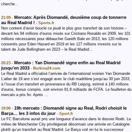
cherche…
Mercato: Après Diomandé, deuxième coup de tonnerre
21:09 -
au Real Madrid !
- Sports.fr
Non content d’avoir bouclé ce jeudi le plus gros transfert de son histoire –
devant les 94 millions d’euros misés sur Cristiano Ronaldo en 2009, les 101
millions nécessaires pour débaucher Gareth Bale en 2013, les 120 millions
consentis pour Eden Hazard en 2019 et les 127 millions investis sur le
talent de Jude Bellingham en 2023 – le Real Madrid…
Mercato : Yan Diomandé signe enfin au Real Madrid
20:23 -
jusqu’en 2033
- Burkina24.com
Le Real Madrid a officialisé l’arrivée de l’international ivoirien Yan Diomandé.
L’ailier de 19 ans s’est engagé avec le club madrilène jusqu’au 30 juin 2033,
à l’issue d’un transfert en provenance du RB Leipzig, estimé à 140 millions
d’euros, bonus compris, soit environ 91,8 milliards de FCFA. Le feuilleton du
mercato a pris fin. Après …
19h mercato : Diomandé signe au Real, Rodri choisit le
19:00 -
Barça… les 3 infos du jour
- Sport.fr
Le FC Barcelone aurait pris une longueur d’avance dans le dossier Rodri. Le
milieu de Manchester City privilégierait désormais une arrivée en Catalogne
plutôt qu’un transfert au Real Madrid. Le Barça voit en lui le successeur