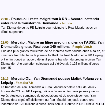
Pourquoi il reste malgré tout à RB – Accord inattendu
22:01 -
entourant le transfert de Diomande.
- bild.de
Yan Diomande quitte RB Leipzig pour rejoindre le Real Madrid, avec un
détail surprenant.
Mercato : Malgré un litige avec un ancien de l’ASSE, Yan
22:00 -
Diomandé signe au Real pour 140 millions
- Peuple-Vert.fr
L’un des plus grands feuilletons de ce mercato d’été touche enfin à sa fin, et
il va faire trembler toute la planète football. Le Real Madrid et le RB Leipzig
ont enfin trouvé un accord définitif pour le transfert du prodige ivoirien Yan
Diomandé. Une opération colossale qui s’élèverait à 125 millions d’euros
plus 15…
Mercato OL : Yan Diomandé pousse Malick Fofana vers
21:13 -
Leipzig
- Foot-Sur7.fr
Le transfert de Yan Diomandé au Real Madrid accélère celui de Malick
Fofana de l’OL au RB Leipzig, grâce à l’agence des deux jeunes joueurs.
Après plusieurs semaines de négociations et de rebondissement, Yan
Diomande a signé officiellement au Real Madrid, ce jeudi, contre une
indemnité de 125 millions d’euros, hors bonus. Il quitte le RB Leipzig, qui lui