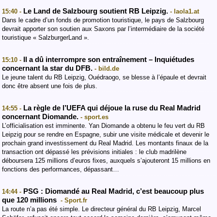
Le Land de Salzbourg soutient RB Leipzig.
15:40 -
- laola1.at
Dans le cadre d’un fonds de promotion touristique, le pays de Salzbourg
devrait apporter son soutien aux Saxons par l’intermédiaire de la société
touristique « SalzburgerLand ».
Il a dû interrompre son entraînement – Inquiétudes
15:10 -
concernant la star du DFB.
- bild.de
Le jeune talent du RB Leipzig, Ouédraogo, se blesse à l’épaule et devrait
donc être absent une fois de plus.
La règle de l’UEFA qui déjoue la ruse du Real Madrid
14:55 -
concernant Diomande.
- sport.es
L’officialisation est imminente. Yan Diomande a obtenu le feu vert du RB
Leipzig pour se rendre en Espagne, subir une visite médicale et devenir le
prochain grand investissement du Real Madrid. Les montants finaux de la
transaction ont dépassé les prévisions initiales : le club madrilène
déboursera 125 millions d’euros fixes, auxquels s’ajouteront 15 millions en
fonctions des performances, dépassant…
PSG : Diomandé au Real Madrid, c’est beaucoup plus
14:44 -
que 120 millions
- Sport.fr
La route n’a pas été simple. Le directeur général du RB Leipzig, Marcel