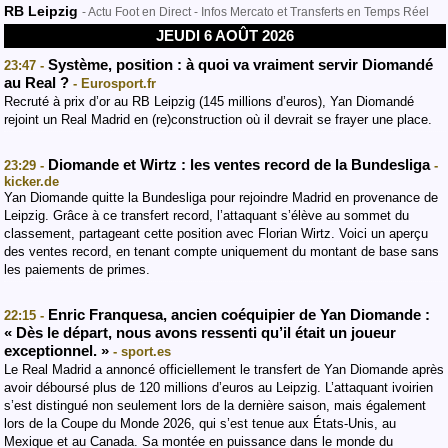
RB Leipzig
- Actu Foot en Direct - Infos Mercato et Transferts en Temps Réel
JEUDI 6 AOÛT 2026
Système, position : à quoi va vraiment servir Diomandé
23:47 -
au Real ?
- Eurosport.fr
Recruté à prix d’or au RB Leipzig (145 millions d’euros), Yan Diomandé
rejoint un Real Madrid en (re)construction où il devrait se frayer une place.
Diomande et Wirtz : les ventes record de la Bundesliga
23:29 -
-
kicker.de
Yan Diomande quitte la Bundesliga pour rejoindre Madrid en provenance de
Leipzig. Grâce à ce transfert record, l’attaquant s’élève au sommet du
classement, partageant cette position avec Florian Wirtz. Voici un aperçu
des ventes record, en tenant compte uniquement du montant de base sans
les paiements de primes.
Enric Franquesa, ancien coéquipier de Yan Diomande :
22:15 -
« Dès le départ, nous avons ressenti qu’il était un joueur
exceptionnel. »
- sport.es
Le Real Madrid a annoncé officiellement le transfert de Yan Diomande après
avoir déboursé plus de 120 millions d’euros au Leipzig. L’attaquant ivoirien
s’est distingué non seulement lors de la dernière saison, mais également
lors de la Coupe du Monde 2026, qui s’est tenue aux États-Unis, au
Mexique et au Canada. Sa montée en puissance dans le monde du