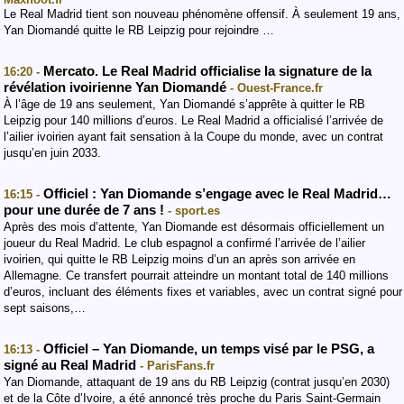
Le Real Madrid tient son nouveau phénomène offensif. À seulement 19 ans,
Yan Diomandé quitte le RB Leipzig pour rejoindre …
Mercato. Le Real Madrid officialise la signature de la
16:20 -
révélation ivoirienne Yan Diomandé
- Ouest-France.fr
À l’âge de 19 ans seulement, Yan Diomandé s’apprête à quitter le RB
Leipzig pour 140 millions d’euros. Le Real Madrid a officialisé l’arrivée de
l’ailier ivoirien ayant fait sensation à la Coupe du monde, avec un contrat
jusqu’en juin 2033.
Officiel : Yan Diomande s’engage avec le Real Madrid…
16:15 -
pour une durée de 7 ans !
- sport.es
Après des mois d’attente, Yan Diomande est désormais officiellement un
joueur du Real Madrid. Le club espagnol a confirmé l’arrivée de l’ailier
ivoirien, qui quitte le RB Leipzig moins d’un an après son arrivée en
Allemagne. Ce transfert pourrait atteindre un montant total de 140 millions
d’euros, incluant des éléments fixes et variables, avec un contrat signé pour
sept saisons,…
Officiel – Yan Diomande, un temps visé par le PSG, a
16:13 -
signé au Real Madrid
- ParisFans.fr
Yan Diomande, attaquant de 19 ans du RB Leipzig (contrat jusqu’en 2030)
et de la Côte d’Ivoire, a été annoncé très proche du Paris Saint-Germain