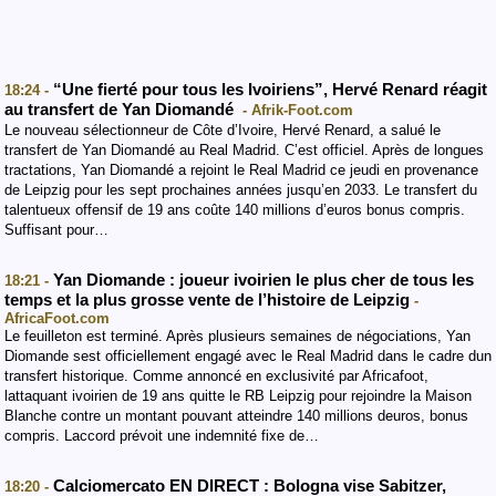
“Une fierté pour tous les Ivoiriens”, Hervé Renard réagit
18:24 -
au transfert de Yan Diomandé
- Afrik-Foot.com
Le nouveau sélectionneur de Côte d’Ivoire, Hervé Renard, a salué le
transfert de Yan Diomandé au Real Madrid. C’est officiel. Après de longues
tractations, Yan Diomandé a rejoint le Real Madrid ce jeudi en provenance
de Leipzig pour les sept prochaines années jusqu’en 2033. Le transfert du
talentueux offensif de 19 ans coûte 140 millions d’euros bonus compris.
Suffisant pour…
Yan Diomande : joueur ivoirien le plus cher de tous les
18:21 -
temps et la plus grosse vente de l’histoire de Leipzig
-
AfricaFoot.com
Le feuilleton est terminé. Après plusieurs semaines de négociations, Yan
Diomande sest officiellement engagé avec le Real Madrid dans le cadre dun
transfert historique. Comme annoncé en exclusivité par Africafoot,
lattaquant ivoirien de 19 ans quitte le RB Leipzig pour rejoindre la Maison
Blanche contre un montant pouvant atteindre 140 millions deuros, bonus
compris. Laccord prévoit une indemnité fixe de…
Calciomercato EN DIRECT : Bologna vise Sabitzer,
18:20 -