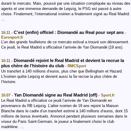
durant le mercato. Mais, poussé par une situation compliquée au niveau des
agents et une immense demande de Leipzig, le PSG est passé à autre
chose. Finalement, l’international ivoirien a finalement signé au Real Madrid.
…
C’est (enfin) officiel : Diomandé au Real pour sept ans
16:11 -
-
Eurosport.fr
L’un des grands feuilletons de ce mercato estival a trouvé son dénouement.
Ce jeudi, le Real Madrid a officialisé l’arrivée de Yan Diomandé (19 ans).
Diomandé rejoint le Real Madrid et devient la recrue la
16:11 -
plus chère de l’histoire du club
- RMCSport
Un transfert à 140 millions d’euros, plus cher que Bellingham et Hazard.
L’Ivoirien quitte Leipzig et devient aussi la 5e recrue la plus chère de
l’histoire.
Yan Diomandé signe au Real Madrid (off)
16:07 -
- Sport.fr
Le Real Madrid a officialisé ce jeudi l’arrivée de Yan Diomandé en
provenance du RB Leipzig. L’ailier ivoirien de 19 ans rejoint la Maison
Blanche dans le cadre d’un transfert estimé à 140 millions d’euros, dont 15
millions de bonus éventuels. Annoncé pendant plusieurs semaines dans le
viseur du Paris Saint-Germain, le joueur a finalement choisi le club
madrilène. …