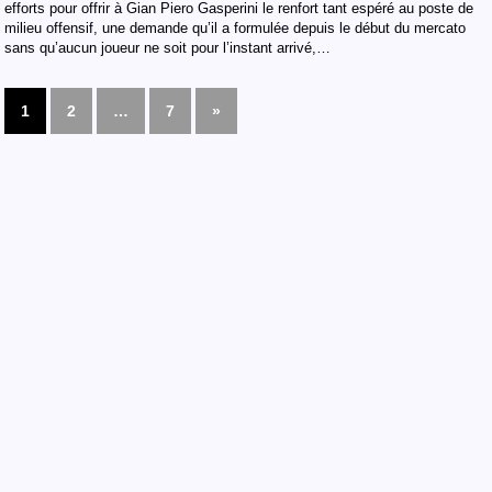
efforts pour offrir à Gian Piero Gasperini le renfort tant espéré au poste de
milieu offensif, une demande qu’il a formulée depuis le début du mercato
sans qu’aucun joueur ne soit pour l’instant arrivé,…
1
2
…
7
»