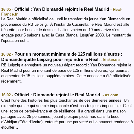
Officiel : Yan Diomandé rejoint le Real Madrid
16:05 -
- Real-
France.fr
Le Real Madrid a officialisé ce lundi le transfert du jeune Yan Diomandé en
provenance du RB Leipzig. À l’instar de Cucurella, le Real Madrid est allé
très vite pour boucler le dossier. L’ailier ivoirien de 19 ans arrive s’est
engagé pour 5 saisons avec la Casa Blanca, jusqu’en 2033. Le montant de
l’opération est…
Pour un montant minimum de 125 millions d’euros :
16:02 -
Diomande quitte Leipzig pour rejoindre le Real.
- kicker.de
RB Leipzig a enregistré un nouveau départ record : Yan Diomande rejoint le
Real Madrid pour un montant de base de 125 millions d’euros, qui pourrait
augmenter de 15 millions supplémentaires. Cette annonce a été officialisée
récemment.
Officiel : Diomande rejoint le Real Madrid.
16:02 -
- as.com
C’est l’une des histoires les plus touchantes de ces dernières années. Un
exemple que ce qui semble improbable n’est pas toujours impossible. C’est
une leçon de persévérance et de résilience. Il a grandi dans une maison
partagée avec 25 personnes, jouant presque pieds nus dans la boue
d’Abidjan (Côte d’Ivoire), entouré par une pauvreté qui a souvent tendance à
étouffer…