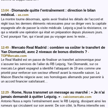
Diomande quitte l’entraînement : direction le bilan
13:04 -
médical.
- as.com
La montre tourne désormais, après avoir finalisé les détails de l’accord et
réglé tous les derniers éléments nécessaires pour se diriger vers la capitale
espagnole afin de passer la visite médicale. Leipzig a joué la résistance, ce
qui a retardé une opération qui était en préparation depuis plusieurs jours.
C’est pourquoi Yan, qui n’avait pas pu voyager avec le reste…
Mercato Real Madrid : combien va coûter le transfert de
12:49 -
Yan Diomandé, avec 2 niveaux de bonus distincts ?
-
TOPMercato.com
Le Real Madrid est en passe de finaliser un transfert astronomique pour
s’assurer les services de l’ailier du RB Leipzig, Yan Diomandé, sur ce
mercato.Le géant espagnol a identifié l’attaquant de 19 ans comme une
priorité pour renforcer son secteur offensif avant la nouvelle saison. La
Maison Blanche négocie avec ses homologues allemands pour parvenir à
un accord financier satisfaisant…
Rome, Nusa transmet un message au marché : « Je n’ai
12:29 -
jamais demandé à quitter Leipzig. »
- calciomercato.com
Antonio Nusa a repris l’entraînement avec le RB Leipzig, dissipant ainsi les
rumeurs qui circulaient sur son avenir. De son côté, la Roma intensifie ses