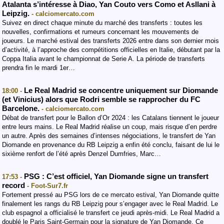
Atalanta s’intéresse à Diao, Yan Couto vers Como et Asllani à
Leipzig.
- calciomercato.com
Suivez en direct chaque minute du marché des transferts : toutes les
nouvelles, confirmations et rumeurs concernant les mouvements de
joueurs. Le marché estival des transferts 2026 entre dans son dernier mois
d’activité, à l’approche des compétitions officielles en Italie, débutant par la
Coppa Italia avant le championnat de Serie A. La période de transferts
prendra fin le mardi 1er…
Le Real Madrid se concentre uniquement sur Diomande
18:00 -
(et Vinicius) alors que Rodri semble se rapprocher du FC
Barcelone.
- calciomercato.com
Débat de transfert pour le Ballon d’Or 2024 : les Catalans tiennent le joueur
entre leurs mains. Le Real Madrid réalise un coup, mais risque d’en perdre
un autre. Après des semaines d’intenses négociations, le transfert de Yan
Diomande en provenance du RB Leipzig a enfin été conclu, faisant de lui le
sixième renfort de l’été après Denzel Dumfries, Marc…
PSG : C’est officiel, Yan Diomande signe un transfert
17:53 -
record
- Foot-Sur7.fr
Fortement pressé au PSG lors de ce mercato estival, Yan Diomande quitte
finalement les rangs du RB Leipzig pour s’engager avec le Real Madrid. Le
club espagnol a officialisé le transfert ce jeudi après-midi. Le Real Madrid a
doublé le Paris Saint-Germain pour la signature de Yan Diomande. Ce