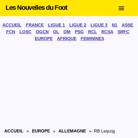
Les Nouvelles du Foot
ACCUEIL
FRANCE
LIGUE 1
LIGUE 2
LIGUE 3
N1
ASSE
FCN
LOSC
OGCN
OL
OM
PSG
RCL
RCSA
SRFC
EUROPE
AFRIQUE
FEMININES
ACCUEIL
»
EUROPE
»
ALLEMAGNE
» RB Leipzig