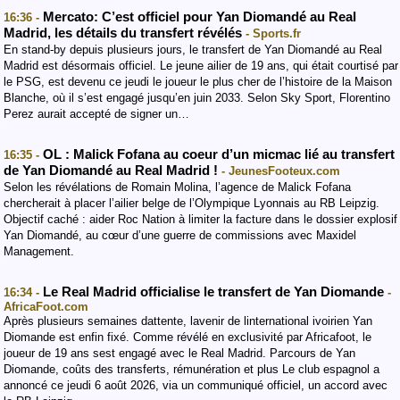
Mercato: C’est officiel pour Yan Diomandé au Real
16:36 -
Madrid, les détails du transfert révélés
- Sports.fr
En stand-by depuis plusieurs jours, le transfert de Yan Diomandé au Real
Madrid est désormais officiel. Le jeune ailier de 19 ans, qui était courtisé par
le PSG, est devenu ce jeudi le joueur le plus cher de l’histoire de la Maison
Blanche, où il s’est engagé jusqu’en juin 2033. Selon Sky Sport, Florentino
Perez aurait accepté de signer un…
OL : Malick Fofana au coeur d’un micmac lié au transfert
16:35 -
de Yan Diomandé au Real Madrid !
- JeunesFooteux.com
Selon les révélations de Romain Molina, l’agence de Malick Fofana
chercherait à placer l’ailier belge de l’Olympique Lyonnais au RB Leipzig.
Objectif caché : aider Roc Nation à limiter la facture dans le dossier explosif
Yan Diomandé, au cœur d’une guerre de commissions avec Maxidel
Management.
Le Real Madrid officialise le transfert de Yan Diomande
16:34 -
-
AfricaFoot.com
Après plusieurs semaines dattente, lavenir de linternational ivoirien Yan
Diomande est enfin fixé. Comme révélé en exclusivité par Africafoot, le
joueur de 19 ans sest engagé avec le Real Madrid. Parcours de Yan
Diomande, coûts des transferts, rémunération et plus Le club espagnol a
annoncé ce jeudi 6 août 2026, via un communiqué officiel, un accord avec