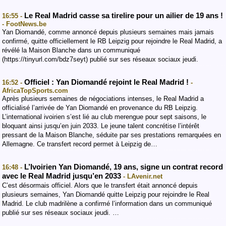
Le Real Madrid casse sa tirelire pour un ailier de 19 ans !
16:55 -
- FootNews.be
Yan Diomandé, comme annoncé depuis plusieurs semaines mais jamais
confirmé, quitte officiellement le RB Leipzig pour rejoindre le Real Madrid, a
révélé la Maison Blanche dans un communiqué
(https://tinyurl.com/bdz7seyt) publié sur ses réseaux sociaux jeudi.
Officiel : Yan Diomandé rejoint le Real Madrid !
16:52 -
-
AfricaTopSports.com
Après plusieurs semaines de négociations intenses, le Real Madrid a
officialisé l’arrivée de Yan Diomandé en provenance du RB Leipzig.
L’international ivoirien s’est lié au club merengue pour sept saisons, le
bloquant ainsi jusqu’en juin 2033. ​Le jeune talent concrétise l’intérêt
pressant de la Maison Blanche, séduite par ses prestations remarquées en
Allemagne. Ce transfert record permet à Leipzig de…
L’Ivoirien Yan Diomandé, 19 ans, signe un contrat record
16:48 -
avec le Real Madrid jusqu’en 2033
- LAvenir.net
C’est désormais officiel. Alors que le transfert était annoncé depuis
plusieurs semaines, Yan Diomandé quitte Leipzig pour rejoindre le Real
Madrid. Le club madrilène a confirmé l’information dans un communiqué
publié sur ses réseaux sociaux jeudi. …