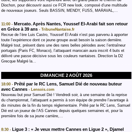
Diochon, pour découvrir aussi ce FCR new look, composé d’une multitude
de nouveaux joueurs. Seuls BASSIN, MENDY, FUSS, MARAVAL,…
Mercato. Après Nantes, Youssef El-Arabi fait son retour
11:00 -
en Grèce à 39 ans
- TribuneNantaise.fr
Recrue de l’ère Luis Castro, Youssef El Arabi n’est pas parvenu à apporter
toute l’expérience dont ce jeune groupe avait besoin la saison dernière.
Malgré tout, présent dans une des rares belles périodes avec l’entraîneur
portugais (Paris FC, Monaco), l’attaquant marocain aura inscrit 4 buts et
délivré une passe décisive sous les couleurs nantaises. Direction la D2
Grecque Malgré la…
DIMANCHE 2 AOÛT 2026
Prêté par le RC Lens, Samuel Dié de nouveau buteur
18:00 -
avec Cannes
- Lensois.com
Nouveau but pour Samuel Dié ! Vendredi soir, à une semaine de la reprise
du championnat, l’attaquant a permis à son équipe de prendre l’avantage à
dix minutes de la fin du temps réglementaire. Prêté par le RC Lens, Samuel
Dié est un joueur de l’AS Cannes depuis quelques semaines et, pour la
première fois de sa jeune carrière,…
Ligue 3 : « Je veux mettre Cannes en Ligue 2 », Djamel
8:30 -