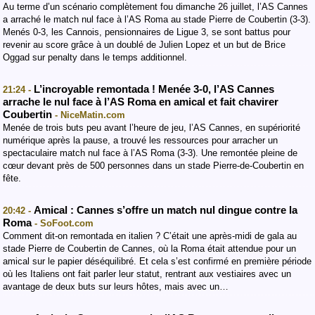
Au terme d’un scénario complètement fou dimanche 26 juillet, l’AS Cannes
a arraché le match nul face à l’AS Roma au stade Pierre de Coubertin (3-3).
Menés 0-3, les Cannois, pensionnaires de Ligue 3, se sont battus pour
revenir au score grâce à un doublé de Julien Lopez et un but de Brice
Oggad sur penalty dans le temps additionnel.
L’incroyable remontada ! Menée 3-0, l’AS Cannes
21:24 -
arrache le nul face à l’AS Roma en amical et fait chavirer
Coubertin
- NiceMatin.com
Menée de trois buts peu avant l’heure de jeu, l’AS Cannes, en supériorité
numérique après la pause, a trouvé les ressources pour arracher un
spectaculaire match nul face à l’AS Roma (3-3). Une remontée pleine de
cœur devant près de 500 personnes dans un stade Pierre-de-Coubertin en
fête.
Amical : Cannes s’offre un match nul dingue contre la
20:42 -
Roma
- SoFoot.com
Comment dit-on remontada en italien ? C’était une après-midi de gala au
stade Pierre de Coubertin de Cannes, où la Roma était attendue pour un
amical sur le papier déséquilibré. Et cela s’est confirmé en première période
où les Italiens ont fait parler leur statut, rentrant aux vestiaires avec un
avantage de deux buts sur leurs hôtes, mais avec un…