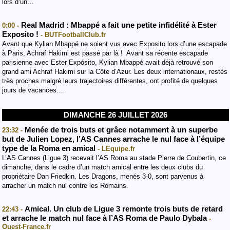
lors d’un…
Real Madrid : Mbappé a fait une petite infidélité à Ester
0:00 -
Exposito !
- BUTFootballClub.fr
Avant que Kylian Mbappé ne soient vus avec Exposito lors d’une escapade
à Paris, Achraf Hakimi est passé par là ! Avant sa récente escapade
parisienne avec Ester Expósito, Kylian Mbappé avait déjà retrouvé son
grand ami Achraf Hakimi sur la Côte d’Azur. Les deux internationaux, restés
très proches malgré leurs trajectoires différentes, ont profité de quelques
jours de vacances…
DIMANCHE 26 JUILLET 2026
Menée de trois buts et grâce notamment à un superbe
23:32 -
but de Julien Lopez, l’AS Cannes arrache le nul face à l’équipe
type de la Roma en amical
- LEquipe.fr
L’AS Cannes (Ligue 3) recevait l’AS Roma au stade Pierre de Coubertin, ce
dimanche, dans le cadre d’un match amical entre les deux clubs du
propriétaire Dan Friedkin. Les Dragons, menés 3-0, sont parvenus à
arracher un match nul contre les Romains.
Amical. Un club de Ligue 3 remonte trois buts de retard
22:43 -
et arrache le match nul face à l’AS Roma de Paulo Dybala
-
Ouest-France.fr