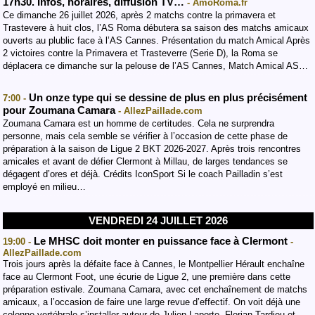
17h30. Infos, horaires, diffusion TV…
- AmoRoma.fr
Ce dimanche 26 juillet 2026, après 2 matchs contre la primavera et
Trastevere à huit clos, l’AS Roma débutera sa saison des matchs amicaux
ouverts au plublic face à l’AS Cannes. Présentation du match Amical Après
2 victoires contre la Primavera et Trasteverre (Serie D), la Roma se
déplacera ce dimanche sur la pelouse de l’AS Cannes, Match Amical AS…
Un onze type qui se dessine de plus en plus précisément
7:00 -
pour Zoumana Camara
- AllezPaillade.com
Zoumana Camara est un homme de certitudes. Cela ne surprendra
personne, mais cela semble se vérifier à l’occasion de cette phase de
préparation à la saison de Ligue 2 BKT 2026-2027. Après trois rencontres
amicales et avant de défier Clermont à Millau, de larges tendances se
dégagent d’ores et déjà. Crédits IconSport Si le coach Pailladin s’est
employé en milieu…
VENDREDI 24 JUILLET 2026
Le MHSC doit monter en puissance face à Clermont
19:00 -
-
AllezPaillade.com
Trois jours après la défaite face à Cannes, le Montpellier Hérault enchaîne
face au Clermont Foot, une écurie de Ligue 2, une première dans cette
préparation estivale. Zoumana Camara, avec cet enchaînement de matchs
amicaux, a l’occasion de faire une large revue d’effectif. On voit déjà une
colonne vertébrale s’installer autour de Julien Laporte, Florian Tardieu et