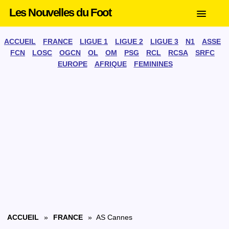
Les Nouvelles du Foot
ACCUEIL
FRANCE
LIGUE 1
LIGUE 2
LIGUE 3
N1
ASSE
FCN
LOSC
OGCN
OL
OM
PSG
RCL
RCSA
SRFC
EUROPE
AFRIQUE
FEMININES
ACCUEIL
»
FRANCE
» AS Cannes