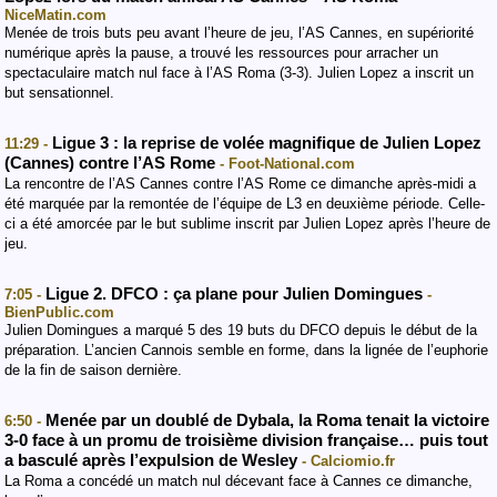
NiceMatin.com
Menée de trois buts peu avant l’heure de jeu, l’AS Cannes, en supériorité
numérique après la pause, a trouvé les ressources pour arracher un
spectaculaire match nul face à l’AS Roma (3-3). Julien Lopez a inscrit un
but sensationnel.
Ligue 3 : la reprise de volée magnifique de Julien Lopez
11:29 -
(Cannes) contre l’AS Rome
- Foot-National.com
La rencontre de l’AS Cannes contre l’AS Rome ce dimanche après-midi a
été marquée par la remontée de l’équipe de L3 en deuxième période. Celle-
ci a été amorcée par le but sublime inscrit par Julien Lopez après l’heure de
jeu.
Ligue 2. DFCO : ça plane pour Julien Domingues
7:05 -
-
BienPublic.com
Julien Domingues a marqué 5 des 19 buts du DFCO depuis le début de la
préparation. L’ancien Cannois semble en forme, dans la lignée de l’euphorie
de la fin de saison dernière.
Menée par un doublé de Dybala, la Roma tenait la victoire
6:50 -
3-0 face à un promu de troisième division française… puis tout
a basculé après l’expulsion de Wesley
- Calciomio.fr
La Roma a concédé un match nul décevant face à Cannes ce dimanche,