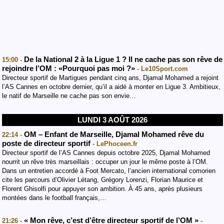
De la National 2 à la Ligue 1 ? Il ne cache pas son rêve de
15:00 -
rejoindre l’OM : «Pourquoi pas moi ?»
- Le10Sport.com
Directeur sportif de Martigues pendant cinq ans, Djamal Mohamed a rejoint
l’AS Cannes en octobre dernier, qu’il a aidé à monter en Ligue 3. Ambitieux,
le natif de Marseille ne cache pas son envie…
LUNDI 3 AOÛT 2026
OM – Enfant de Marseille, Djamal Mohamed rêve du
22:14 -
poste de directeur sportif
- LePhoceen.fr
Directeur sportif de l’AS Cannes depuis octobre 2025, Djamal Mohamed
nourrit un rêve très marseillais : occuper un jour le même poste à l’OM.
Dans un entretien accordé à Foot Mercato, l’ancien international comorien
cite les parcours d’Olivier Létang, Grégory Lorenzi, Florian Maurice et
Florent Ghisolfi pour appuyer son ambition. À 45 ans, après plusieurs
montées dans le football français,…
« Mon rêve, c’est d’être directeur sportif de l’OM »
21:26 -
-