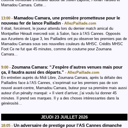
Mamadou Camara. Cette…
Mamadou Camara, une première prometteuse pour le
13:00 -
nouveau fer de lance Pailladin
- AllezPaillade.com
Il était, forcément, le joueur attendu lors du dernier match amical du
Montpellier Hérault mercredi soir, à Salon, face à l’AS Cannes. Opposés
aux Azuréens de Ligue 3, les Pailladins ont pu observer les premiers pas de
Mamadou Camara sous ses nouvelles couleurs du MHSC. Crédits MHSC
Foot Ce ne fut que 45 minutes, comme de coutume pour Zoumana
Camara…
Zoumana Camara: “J’espère d’autres venues mais pour
9:00 -
ça, il faudra aussi des départs.”
- AllezPaillade.com
En entretien auprès du Midi Libre, Zoumana Camara, après la défaite des
Pailladins face à l’AS Cannes, s’exprimait sur les premiers pas de son
nouvel avant-centre, Mamadou Camara, buteur pour sa première mais aussi
auteur d’un pénalty manqué: « Il vient d’arriver, j’ai voulu lui donner 45
minutes. Il prend ses marques. Il y a des choses intéressantes dans la
générosité…
JEUDI 23 JUILLET 2026
Un adversaire de prestige pour l’AS Cannes dimanche
18:05 -