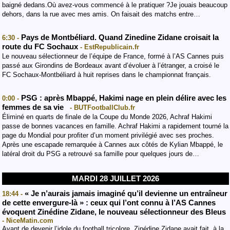
baigné dedans.Où avez-vous commencé à le pratiquer ?Je jouais beaucoup
dehors, dans la rue avec mes amis. On faisait des matchs entre…
Pays de Montbéliard. Quand Zinedine Zidane croisait la
6:30 -
route du FC Sochaux
- EstRepublicain.fr
Le nouveau sélectionneur de l’équipe de France, formé à l’AS Cannes puis
passé aux Girondins de Bordeaux avant d’évoluer à l’étranger, a croisé le
FC Sochaux-Montbéliard à huit reprises dans le championnat français.
PSG : après Mbappé, Hakimi nage en plein délire avec les
0:00 -
femmes de sa vie
- BUTFootballClub.fr
Éliminé en quarts de finale de la Coupe du Monde 2026, Achraf Hakimi
passe de bonnes vacances en famille. Achraf Hakimi a rapidement tourné la
page du Mondial pour profiter d’un moment privilégié avec ses proches.
Après une escapade remarquée à Cannes aux côtés de Kylian Mbappé, le
latéral droit du PSG a retrouvé sa famille pour quelques jours de…
MARDI 28 JUILLET 2026
« Je n’aurais jamais imaginé qu’il devienne un entraîneur
18:44 -
de cette envergure-là » : ceux qui l’ont connu à l’AS Cannes
évoquent Zinédine Zidane, le nouveau sélectionneur des Bleus
- NiceMatin.com
Avant de devenir l’idole du football tricolore, Zinédine Zidane avait fait, à la