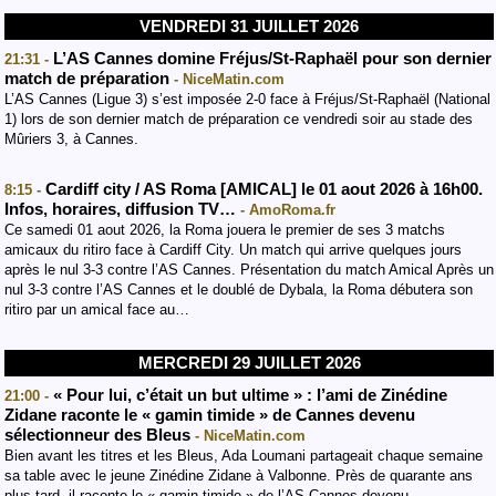
VENDREDI 31 JUILLET 2026
L’AS Cannes domine Fréjus/St-Raphaël pour son dernier
21:31 -
match de préparation
- NiceMatin.com
L’AS Cannes (Ligue 3) s’est imposée 2-0 face à Fréjus/St-Raphaël (National
1) lors de son dernier match de préparation ce vendredi soir au stade des
Mûriers 3, à Cannes.
Cardiff city / AS Roma [AMICAL] le 01 aout 2026 à 16h00.
8:15 -
Infos, horaires, diffusion TV…
- AmoRoma.fr
Ce samedi 01 aout 2026, la Roma jouera le premier de ses 3 matchs
amicaux du ritiro face à Cardiff City. Un match qui arrive quelques jours
après le nul 3-3 contre l’AS Cannes. Présentation du match Amical Après un
nul 3-3 contre l’AS Cannes et le doublé de Dybala, la Roma débutera son
ritiro par un amical face au…
MERCREDI 29 JUILLET 2026
« Pour lui, c’était un but ultime » : l’ami de Zinédine
21:00 -
Zidane raconte le « gamin timide » de Cannes devenu
sélectionneur des Bleus
- NiceMatin.com
Bien avant les titres et les Bleus, Ada Loumani partageait chaque semaine
sa table avec le jeune Zinédine Zidane à Valbonne. Près de quarante ans
plus tard, il raconte le « gamin timide » de l’AS Cannes devenu