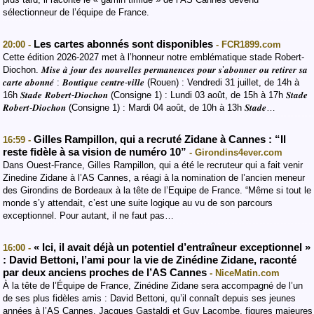
sélectionneur de l’équipe de France.
Les cartes abonnés sont disponibles
20:00 -
- FCR1899.com
Cette édition 2026-2027 met à l’honneur notre emblématique stade Robert-
Diochon. 𝑴𝒊𝒔𝒆 𝒂̀ 𝒋𝒐𝒖𝒓 𝒅𝒆𝒔 𝒏𝒐𝒖𝒗𝒆𝒍𝒍𝒆𝒔 𝒑𝒆𝒓𝒎𝒂𝒏𝒆𝒏𝒄𝒆𝒔 𝒑𝒐𝒖𝒓 𝒔’𝒂𝒃𝒐𝒏𝒏𝒆𝒓 𝒐𝒖 𝒓𝒆𝒕𝒊𝒓𝒆𝒓 𝒔𝒂
𝒄𝒂𝒓𝒕𝒆 𝒂𝒃𝒐𝒏𝒏𝒆́ : 𝑩𝒐𝒖𝒕𝒊𝒒𝒖𝒆 𝒄𝒆𝒏𝒕𝒓𝒆-𝒗𝒊𝒍𝒍𝒆 (Rouen) : Vendredi 31 juillet, de 14h à
16h 𝑺𝒕𝒂𝒅𝒆 𝑹𝒐𝒃𝒆𝒓𝒕-𝑫𝒊𝒐𝒄𝒉𝒐𝒏 (Consigne 1) : Lundi 03 août, de 15h à 17h 𝑺𝒕𝒂𝒅𝒆
𝑹𝒐𝒃𝒆𝒓𝒕-𝑫𝒊𝒐𝒄𝒉𝒐𝒏 (Consigne 1) : Mardi 04 août, de 10h à 13h 𝑺𝒕𝒂𝒅𝒆…
Gilles Rampillon, qui a recruté Zidane à Cannes : “Il
16:59 -
reste fidèle à sa vision de numéro 10”
- Girondins4ever.com
Dans Ouest-France, Gilles Rampillon, qui a été le recruteur qui a fait venir
Zinedine Zidane à l’AS Cannes, a réagi à la nomination de l’ancien meneur
des Girondins de Bordeaux à la tête de l’Equipe de France. “Même si tout le
monde s’y attendait, c’est une suite logique au vu de son parcours
exceptionnel. Pour autant, il ne faut pas…
« Ici, il avait déjà un potentiel d’entraîneur exceptionnel »
16:00 -
: David Bettoni, l’ami pour la vie de Zinédine Zidane, raconté
par deux anciens proches de l’AS Cannes
- NiceMatin.com
À la tête de l’Équipe de France, Zinédine Zidane sera accompagné de l’un
de ses plus fidèles amis : David Bettoni, qu’il connaît depuis ses jeunes
années à l’AS Cannes. Jacques Gastaldi et Guy Lacombe, figures majeures