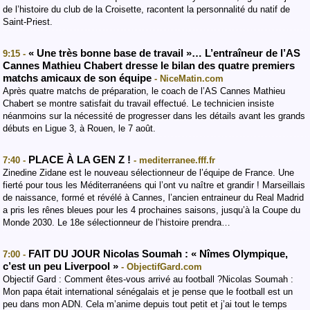
de l’histoire du club de la Croisette, racontent la personnalité du natif de
Saint-Priest.
« Une très bonne base de travail »… L’entraîneur de l’AS
9:15 -
Cannes Mathieu Chabert dresse le bilan des quatre premiers
matchs amicaux de son équipe
- NiceMatin.com
Après quatre matchs de préparation, le coach de l’AS Cannes Mathieu
Chabert se montre satisfait du travail effectué. Le technicien insiste
néanmoins sur la nécessité de progresser dans les détails avant les grands
débuts en Ligue 3, à Rouen, le 7 août.
PLACE À LA GEN Z !
7:40 -
- mediterranee.fff.fr
Zinedine Zidane est le nouveau sélectionneur de l’équipe de France. Une
fierté pour tous les Méditerranéens qui l’ont vu naître et grandir ! Marseillais
de naissance, formé et révélé à Cannes, l’ancien entraineur du Real Madrid
a pris les rênes bleues pour les 4 prochaines saisons, jusqu’à la Coupe du
Monde 2030. Le 18e sélectionneur de l’histoire prendra…
FAIT DU JOUR Nicolas Soumah : « Nîmes Olympique,
7:00 -
c’est un peu Liverpool »
- ObjectifGard.com
Objectif Gard : Comment êtes-vous arrivé au football ?Nicolas Soumah :
Mon papa était international sénégalais et je pense que le football est un
peu dans mon ADN. Cela m’anime depuis tout petit et j’ai tout le temps