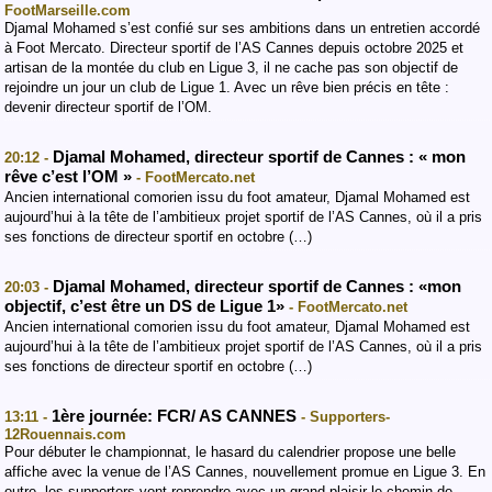
FootMarseille.com
Djamal Mohamed s’est confié sur ses ambitions dans un entretien accordé
à Foot Mercato. Directeur sportif de l’AS Cannes depuis octobre 2025 et
artisan de la montée du club en Ligue 3, il ne cache pas son objectif de
rejoindre un jour un club de Ligue 1. Avec un rêve bien précis en tête :
devenir directeur sportif de l’OM.
Djamal Mohamed, directeur sportif de Cannes : « mon
20:12 -
rêve c’est l’OM »
- FootMercato.net
Ancien international comorien issu du foot amateur, Djamal Mohamed est
aujourd’hui à la tête de l’ambitieux projet sportif de l’AS Cannes, où il a pris
ses fonctions de directeur sportif en octobre (…)
Djamal Mohamed, directeur sportif de Cannes : «mon
20:03 -
objectif, c’est être un DS de Ligue 1»
- FootMercato.net
Ancien international comorien issu du foot amateur, Djamal Mohamed est
aujourd’hui à la tête de l’ambitieux projet sportif de l’AS Cannes, où il a pris
ses fonctions de directeur sportif en octobre (…)
1ère journée: FCR/ AS CANNES
13:11 -
- Supporters-
12Rouennais.com
Pour débuter le championnat, le hasard du calendrier propose une belle
affiche avec la venue de l’AS Cannes, nouvellement promue en Ligue 3. En
outre, les supporters vont reprendre avec un grand plaisir le chemin de