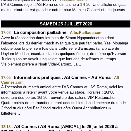
L’AS Cannes reçoit l’AS Roma ce dimanche à 17h30. Une affiche de gala,
mais surtout un test grandeur nature pour Mathieu Chabert et ses joueurs.
SAMEDI 25 JUILLET 2026
La composition pailladine
17:08 -
- AllezPaillade.com
Avec la réapparition dans les buts de Simon Ngapandouetnbu dont
l’absence lors du dernier match avait quelque peu fait parler. Yaël Mouanga
débute pour la première fois dans cette série d’amicaux (à la place de
Daylam Meddah, incertain d’après quelques échos), de même qu’Everson
Junior qu’on ne voyait jusqu’alors que lors des deuxièmes mi-temps.
Visiblement préféré à Noah Vidal-Cartoux. La…
Informations pratiques : AS Cannes – AS Roma
17:05 -
- AS-
Cannes.com
À l’occasion du match amical entre l’AS Cannes et l’AS Roma, voici les
informations à retenir avant votre venue au stade. Horaires : 16h00 :
ouverture des portes 16h30 : ouverture des salons VIP Restauration :
Quatre points de restauration seront accessibles dans l’enceinte du stade :
2 food trucks côté Est 2 food trucks côté Ouest Accréditations &
billetterie…
AS Cannes / AS Roma [AMICAL] le 26 juillet 2026 à
12:18 -