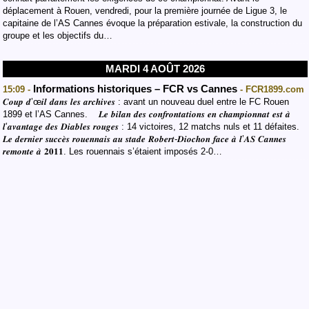
déplacement à Rouen, vendredi, pour la première journée de Ligue 3, le
capitaine de l’AS Cannes évoque la préparation estivale, la construction du
groupe et les objectifs du…
MARDI 4 AOÛT 2026
Informations historiques – FCR vs Cannes
15:09 -
- FCR1899.com
𝑪𝒐𝒖𝒑 𝒅’œ𝒊𝒍 𝒅𝒂𝒏𝒔 𝒍𝒆𝒔 𝒂𝒓𝒄𝒉𝒊𝒗𝒆𝒔 : avant un nouveau duel entre le FC Rouen
1899 et l’AS Cannes. 𝑳𝒆 𝒃𝒊𝒍𝒂𝒏 𝒅𝒆𝒔 𝒄𝒐𝒏𝒇𝒓𝒐𝒏𝒕𝒂𝒕𝒊𝒐𝒏𝒔 𝒆𝒏 𝒄𝒉𝒂𝒎𝒑𝒊𝒐𝒏𝒏𝒂𝒕 𝒆𝒔𝒕 𝒂̀
𝒍’𝒂𝒗𝒂𝒏𝒕𝒂𝒈𝒆 𝒅𝒆𝒔 𝑫𝒊𝒂𝒃𝒍𝒆𝒔 𝒓𝒐𝒖𝒈𝒆𝒔 : 14 victoires, 12 matchs nuls et 11 défaites.
𝑳𝒆 𝒅𝒆𝒓𝒏𝒊𝒆𝒓 𝒔𝒖𝒄𝒄𝒆̀𝒔 𝒓𝒐𝒖𝒆𝒏𝒏𝒂𝒊𝒔 𝒂𝒖 𝒔𝒕𝒂𝒅𝒆 𝑹𝒐𝒃𝒆𝒓𝒕-𝑫𝒊𝒐𝒄𝒉𝒐𝒏 𝒇𝒂𝒄𝒆 𝒂̀ 𝒍’𝑨𝑺 𝑪𝒂𝒏𝒏𝒆𝒔
𝒓𝒆𝒎𝒐𝒏𝒕𝒆 𝒂̀ 𝟐𝟎𝟏𝟏. Les rouennais s’étaient imposés 2-0…