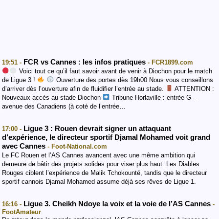
FCR vs Cannes : les infos pratiques
19:51 -
- FCR1899.com
Voici tout ce qu’il faut savoir avant de venir à Diochon pour le match
de Ligue 3 !
Ouverture des portes dès 19h00 Nous vous conseillons
d’arriver dès l’ouverture afin de fluidifier l’entrée au stade.
ATTENTION :
Nouveaux accès au stade Diochon
Tribune Horlaville : entrée G –
avenue des Canadiens (à coté de l’entrée…
Ligue 3 : Rouen devrait signer un attaquant
17:00 -
d’expérience, le directeur sportif Djamal Mohamed voit grand
avec Cannes
- Foot-National.com
Le FC Rouen et l’AS Cannes avancent avec une même ambition qui
demeure de bâtir des projets solides pour viser plus haut. Les Diables
Rouges ciblent l’expérience de Malik Tchokounté, tandis que le directeur
sportif cannois Djamal Mohamed assume déjà ses rêves de Ligue 1.
Ligue 3. Cheikh Ndoye la voix et la voie de l’AS Cannes
16:16 -
-
FootAmateur