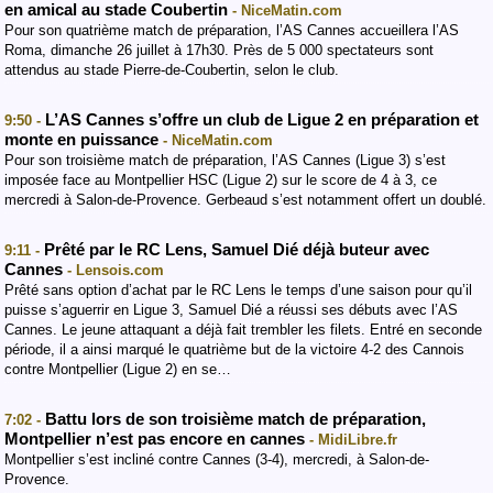
en amical au stade Coubertin
- NiceMatin.com
Pour son quatrième match de préparation, l’AS Cannes accueillera l’AS
Roma, dimanche 26 juillet à 17h30. Près de 5 000 spectateurs sont
attendus au stade Pierre-de-Coubertin, selon le club.
L’AS Cannes s’offre un club de Ligue 2 en préparation et
9:50 -
monte en puissance
- NiceMatin.com
Pour son troisième match de préparation, l’AS Cannes (Ligue 3) s’est
imposée face au Montpellier HSC (Ligue 2) sur le score de 4 à 3, ce
mercredi à Salon-de-Provence. Gerbeaud s’est notamment offert un doublé.
Prêté par le RC Lens, Samuel Dié déjà buteur avec
9:11 -
Cannes
- Lensois.com
Prêté sans option d’achat par le RC Lens le temps d’une saison pour qu’il
puisse s’aguerrir en Ligue 3, Samuel Dié a réussi ses débuts avec l’AS
Cannes. Le jeune attaquant a déjà fait trembler les filets. Entré en seconde
période, il a ainsi marqué le quatrième but de la victoire 4-2 des Cannois
contre Montpellier (Ligue 2) en se…
Battu lors de son troisième match de préparation,
7:02 -
Montpellier n’est pas encore en cannes
- MidiLibre.fr
Montpellier s’est incliné contre Cannes (3-4), mercredi, à Salon-de-
Provence.