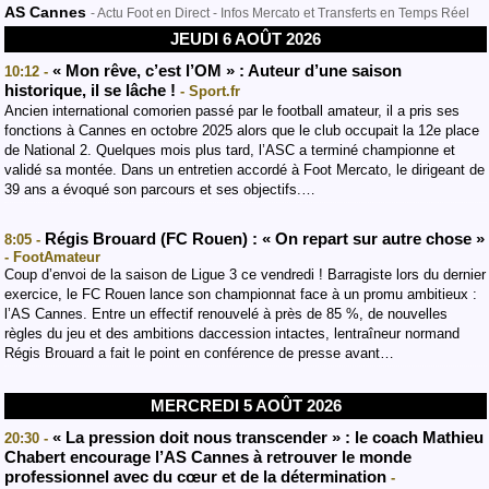
AS Cannes
- Actu Foot en Direct - Infos Mercato et Transferts en Temps Réel
JEUDI 6 AOÛT 2026
« Mon rêve, c’est l’OM » : Auteur d’une saison
10:12 -
historique, il se lâche !
- Sport.fr
Ancien international comorien passé par le football amateur, il a pris ses
fonctions à Cannes en octobre 2025 alors que le club occupait la 12e place
de National 2. Quelques mois plus tard, l’ASC a terminé championne et
validé sa montée. Dans un entretien accordé à Foot Mercato, le dirigeant de
39 ans a évoqué son parcours et ses objectifs.…
Régis Brouard (FC Rouen) : « On repart sur autre chose »
8:05 -
- FootAmateur
Coup d’envoi de la saison de Ligue 3 ce vendredi ! Barragiste lors du dernier
exercice, le FC Rouen lance son championnat face à un promu ambitieux :
l’AS Cannes. Entre un effectif renouvelé à près de 85 %, de nouvelles
règles du jeu et des ambitions daccession intactes, lentraîneur normand
Régis Brouard a fait le point en conférence de presse avant…
MERCREDI 5 AOÛT 2026
« La pression doit nous transcender » : le coach Mathieu
20:30 -
Chabert encourage l’AS Cannes à retrouver le monde
professionnel avec du cœur et de la détermination
-