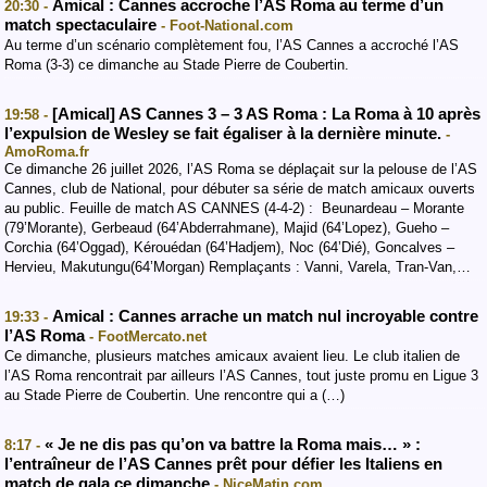
Amical : Cannes accroche l’AS Roma au terme d’un
20:30 -
match spectaculaire
- Foot-National.com
Au terme d’un scénario complètement fou, l’AS Cannes a accroché l’AS
Roma (3-3) ce dimanche au Stade Pierre de Coubertin.
[Amical] AS Cannes 3 – 3 AS Roma : La Roma à 10 après
19:58 -
l’expulsion de Wesley se fait égaliser à la dernière minute.
-
AmoRoma.fr
Ce dimanche 26 juillet 2026, l’AS Roma se déplaçait sur la pelouse de l’AS
Cannes, club de National, pour débuter sa série de match amicaux ouverts
au public. Feuille de match AS CANNES (4-4-2) : Beunardeau – Morante
(79’Morante), Gerbeaud (64’Abderrahmane), Majid (64’Lopez), Gueho –
Corchia (64’Oggad), Kérouédan (64’Hadjem), Noc (64’Dié), Goncalves –
Hervieu, Makutungu(64’Morgan) Remplaçants : Vanni, Varela, Tran-Van,…
Amical : Cannes arrache un match nul incroyable contre
19:33 -
l’AS Roma
- FootMercato.net
Ce dimanche, plusieurs matches amicaux avaient lieu. Le club italien de
l’AS Roma rencontrait par ailleurs l’AS Cannes, tout juste promu en Ligue 3
au Stade Pierre de Coubertin. Une rencontre qui a (…)
« Je ne dis pas qu’on va battre la Roma mais… » :
8:17 -
l’entraîneur de l’AS Cannes prêt pour défier les Italiens en
match de gala ce dimanche
- NiceMatin.com