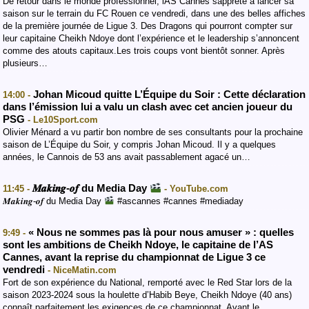
De retour dans le monde professionnel, lAS Cannes sapprête à lancer sa
saison sur le terrain du FC Rouen ce vendredi, dans une des belles affiches
de la première journée de Ligue 3. Des Dragons qui pourront compter sur
leur capitaine Cheikh Ndoye dont l’expérience et le leadership s’annoncent
comme des atouts capitaux.Les trois coups vont bientôt sonner. Après
plusieurs…
Johan Micoud quitte L’Équipe du Soir : Cette déclaration
14:00 -
dans l’émission lui a valu un clash avec cet ancien joueur du
PSG
- Le10Sport.com
Olivier Ménard a vu partir bon nombre de ses consultants pour la prochaine
saison de L’Équipe du Soir, y compris Johan Micoud. Il y a quelques
années, le Cannois de 53 ans avait passablement agacé un…
𝑴𝒂𝒌𝒊𝒏𝒈-𝒐𝒇 du Media Day
11:45 -
- YouTube.com
𝑴𝒂𝒌𝒊𝒏𝒈-𝒐𝒇 du Media Day
#ascannes #cannes #mediaday
« Nous ne sommes pas là pour nous amuser » : quelles
9:49 -
sont les ambitions de Cheikh Ndoye, le capitaine de l’AS
Cannes, avant la reprise du championnat de Ligue 3 ce
vendredi
- NiceMatin.com
Fort de son expérience du National, remporté avec le Red Star lors de la
saison 2023-2024 sous la houlette d’Habib Beye, Cheikh Ndoye (40 ans)
connaît parfaitement les exigences de ce championnat. Avant le