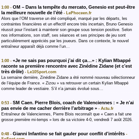
OM – Dans la tempête du mercato, Genesio est peut-être
1:00 -
la meilleure nouvelle de l’été
- LePhoceen.fr
Alors que l’OM traverse un été compliqué, marqué par les départs, les
contraintes financières et un effectif encore très incertain, Bruno Genesio
réussit pour l’instant à maintenir son groupe sous tension positive. Selon
nos informations, son staff, ses séances et ses principes de jeu sont
particulièrement appréciés par les joueurs. Dans ce contexte, le nouvel
entraîneur apparaît déjà comme l’un…
«Je ne sais pas pourquoi j’ai dit ça…» : Kylian Mbappé
1:00 -
raconte sa première rencontre avec Zinédine Zidane (et c’est
très drôle)
- Le10Sport.com
La semaine dernière, Zinédine Zidane a été nommé nouveau sélectionneur
de l’équipe de France. « Zizou » va retrouver un certain Kylian Mbappé
comme leader de vestiaire. S’il n’a jamais évolué sous…
SM Caen. Pierre Blois, coach de Valenciennes : « Je n’ai
0:53 -
pas envie de me cacher derrière l’arbitrage »
- Actu.fr
Entraîneur de Valenciennes, Pierre Blois reconnaît que « Caen a fait une
grosse première mi-temps » lors de sa victoire 4-0, vendredi 7 août 2026.
Gianni Infantino se fait gauler pour conflit d’intérêts
0:48 -
-
SoFoot.com