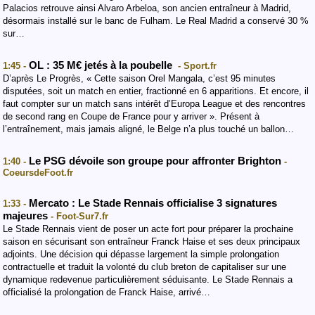
Palacios retrouve ainsi Alvaro Arbeloa, son ancien entraîneur à Madrid,
désormais installé sur le banc de Fulham. Le Real Madrid a conservé 30 %
sur…
OL : 35 M€ jetés à la poubelle
1:45 -
- Sport.fr
D’après Le Progrès, « Cette saison Orel Mangala, c’est 95 minutes
disputées, soit un match en entier, fractionné en 6 apparitions. Et encore, il
faut compter sur un match sans intérêt d’Europa League et des rencontres
de second rang en Coupe de France pour y arriver ». Présent à
l’entraînement, mais jamais aligné, le Belge n’a plus touché un ballon…
Le PSG dévoile son groupe pour affronter Brighton
1:40 -
-
CoeursdeFoot.fr
Mercato : Le Stade Rennais officialise 3 signatures
1:33 -
majeures
- Foot-Sur7.fr
Le Stade Rennais vient de poser un acte fort pour préparer la prochaine
saison en sécurisant son entraîneur Franck Haise et ses deux principaux
adjoints. Une décision qui dépasse largement la simple prolongation
contractuelle et traduit la volonté du club breton de capitaliser sur une
dynamique redevenue particulièrement séduisante. ‎‎Le Stade Rennais a
officialisé la prolongation de Franck Haise, arrivé…