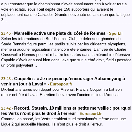
a pu constater que le championnat n’avait absolument rien à voir et tout a
volé en éclats, sous l’œil dépité des 150 supporters qui avaient le
déplacement dans le Calvados.Grande nouveauté de la saison que la Ligue
3…
Marseille active une piste du côté de Rennes
23:45 -
- Sport.fr
Selon les informations de But! Football Club, le défenseur ghanéen du
Stade Rennais figure parmi les profils suivis par les dirigeants olympiens,
même si aucune négociation n’a encore été entamée. L’arrivée de Charlie
Cresswell à Rennes pourrait rebattre les cartes dans la hiérarchie défensive.
Capable d’évoluer aussi bien dans l’axe que sur le côté droit, Seidu possède
un profil polyvalent…
Coquelin : « Je ne peux qu’encourager Aubameyang à
23:43 -
venir un jour à Laval »
- Eurosport.fr
Dix-huit ans après son départ pour Arsenal, Francis Coquelin a fait son
retour cet été à Laval. Entretien fleuve avec l’ancien milieu d’Arsenal.
Record, Stassin, 10 millions et petite merveille : pourquoi
23:42 -
les Verts n’ont plus le droit à l’erreur
- Eurosport.fr
Comme l’an passé, les Verts semblent surdimensionnés même dans une
Ligue 2 qui accueille Nantes. Ils n’ont plus le droit à l’erreur.