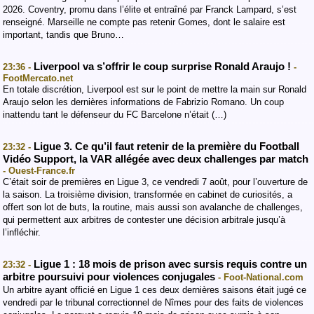
2026. Coventry, promu dans l’élite et entraîné par Franck Lampard, s’est
renseigné. Marseille ne compte pas retenir Gomes, dont le salaire est
important, tandis que Bruno…
Liverpool va s’offrir le coup surprise Ronald Araujo !
23:36 -
-
FootMercato.net
En totale discrétion, Liverpool est sur le point de mettre la main sur Ronald
Araujo selon les dernières informations de Fabrizio Romano. Un coup
inattendu tant le défenseur du FC Barcelone n’était (…)
Ligue 3. Ce qu’il faut retenir de la première du Football
23:32 -
Vidéo Support, la VAR allégée avec deux challenges par match
- Ouest-France.fr
C’était soir de premières en Ligue 3, ce vendredi 7 août, pour l’ouverture de
la saison. La troisième division, transformée en cabinet de curiosités, a
offert son lot de buts, la routine, mais aussi son avalanche de challenges,
qui permettent aux arbitres de contester une décision arbitrale jusqu’à
l’infléchir.
Ligue 1 : 18 mois de prison avec sursis requis contre un
23:32 -
arbitre poursuivi pour violences conjugales
- Foot-National.com
Un arbitre ayant officié en Ligue 1 ces deux dernières saisons était jugé ce
vendredi par le tribunal correctionnel de Nîmes pour des faits de violences