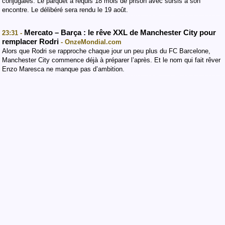
conjugales. Le parquet a requis 18 mois de prison avec sursis à son
encontre. Le délibéré sera rendu le 19 août.
Mercato – Barça : le rêve XXL de Manchester City pour
23:31 -
remplacer Rodri
- OnzeMondial.com
Alors que Rodri se rapproche chaque jour un peu plus du FC Barcelone,
Manchester City commence déjà à préparer l’après. Et le nom qui fait rêver
Enzo Maresca ne manque pas d’ambition.