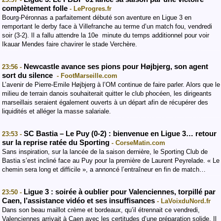
complètement folle
- LeProgres.fr
Bourg-Péronnas a parfaitement débuté son aventure en Ligue 3 en
remportant le derby face à Villefranche au terme d’un match fou, vendredi
soir (3-2). Il a fallu attendre la 10e minute du temps additionnel pour voir
Ikauar Mendes faire chavirer le stade Verchère.
Newcastle avance ses pions pour Højbjerg, son agent
23:56 -
sort du silence
- FootMarseille.com
L’avenir de Pierre-Emile Højbjerg à l’OM continue de faire parler. Alors que le
milieu de terrain danois souhaiterait quitter le club phocéen, les dirigeants
marseillais seraient également ouverts à un départ afin de récupérer des
liquidités et alléger la masse salariale.
SC Bastia – Le Puy (0-2) : bienvenue en Ligue 3… retour
23:53 -
sur la reprise ratée du Sporting
- CorseMatin.com
Sans inspiration, sur la lancée de la saison dernière, le Sporting Club de
Bastia s’est incliné face au Puy pour la première de Laurent Peyrelade. « Le
chemin sera long et difficile », a annoncé l’entraîneur en fin de match…
Ligue 3 : soirée à oublier pour Valenciennes, torpillé par
23:50 -
Caen, l’assistance vidéo et ses insuffisances
- LaVoixduNord.fr
Dans son beau maillot crème et bordeaux, qu’il étrennait ce vendredi,
Valenciennes arrivait à Caen avec les certitudes d’une préparation solide. Il