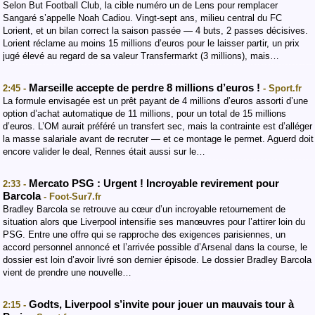
Selon But Football Club, la cible numéro un de Lens pour remplacer
Sangaré s’appelle Noah Cadiou. Vingt-sept ans, milieu central du FC
Lorient, et un bilan correct la saison passée — 4 buts, 2 passes décisives.
Lorient réclame au moins 15 millions d’euros pour le laisser partir, un prix
jugé élevé au regard de sa valeur Transfermarkt (3 millions), mais…
Marseille accepte de perdre 8 millions d’euros !
2:45 -
- Sport.fr
La formule envisagée est un prêt payant de 4 millions d’euros assorti d’une
option d’achat automatique de 11 millions, pour un total de 15 millions
d’euros. L’OM aurait préféré un transfert sec, mais la contrainte est d’alléger
la masse salariale avant de recruter — et ce montage le permet. Aguerd doit
encore valider le deal, Rennes était aussi sur le…
Mercato PSG : Urgent ! Incroyable revirement pour
2:33 -
Barcola
- Foot-Sur7.fr
Bradley Barcola se retrouve au cœur d’un incroyable retournement de
situation alors que Liverpool intensifie ses manœuvres pour l’attirer loin du
PSG. Entre une offre qui se rapproche des exigences parisiennes, un
accord personnel annoncé et l’arrivée possible d’Arsenal dans la course, le
dossier est loin d’avoir livré son dernier épisode. ‎‎Le dossier Bradley Barcola
vient de prendre une nouvelle…
Godts, Liverpool s’invite pour jouer un mauvais tour à
2:15 -