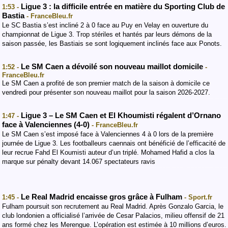
Ligue 3 : la difficile entrée en matière du Sporting Club de
1:53 -
Bastia
- FranceBleu.fr
Le SC Bastia s’est incliné 2 à 0 face au Puy en Velay en ouverture du
championnat de Ligue 3. Trop stériles et hantés par leurs démons de la
saison passée, les Bastiais se sont logiquement inclinés face aux Ponots.
Le SM Caen a dévoilé son nouveau maillot domicile
1:52 -
-
FranceBleu.fr
Le SM Caen a profité de son premier match de la saison à domicile ce
vendredi pour présenter son nouveau maillot pour la saison 2026-2027.
Ligue 3 – Le SM Caen et El Khoumisti régalent d’Ornano
1:47 -
face à Valenciennes (4-0)
- FranceBleu.fr
Le SM Caen s’est imposé face à Valenciennes 4 à 0 lors de la première
journée de Ligue 3. Les footballeurs caennais ont bénéficié de l’efficacité de
leur recrue Fahd El Koumisti auteur d’un triplé. Mohamed Hafid a clos la
marque sur pénalty devant 14.067 spectateurs ravis
Le Real Madrid encaisse gros grâce à Fulham
1:45 -
- Sport.fr
Fulham poursuit son recrutement au Real Madrid. Après Gonzalo Garcia, le
club londonien a officialisé l’arrivée de Cesar Palacios, milieu offensif de 21
ans formé chez les Merengue. L’opération est estimée à 10 millions d’euros.