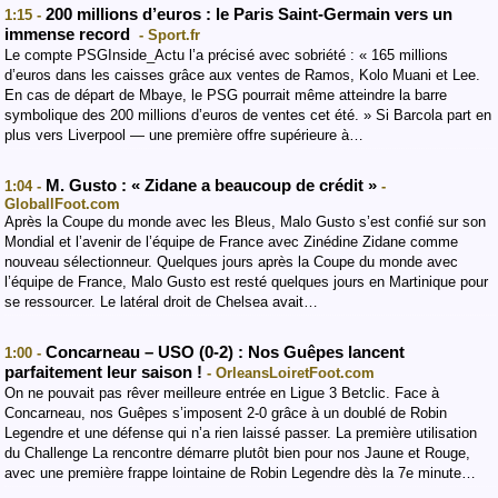
200 millions d’euros : le Paris Saint-Germain vers un
1:15 -
immense record
- Sport.fr
Le compte PSGInside_Actu l’a précisé avec sobriété : « 165 millions
d’euros dans les caisses grâce aux ventes de Ramos, Kolo Muani et Lee.
En cas de départ de Mbaye, le PSG pourrait même atteindre la barre
symbolique des 200 millions d’euros de ventes cet été. » Si Barcola part en
plus vers Liverpool — une première offre supérieure à…
M. Gusto : « Zidane a beaucoup de crédit »
1:04 -
-
GloballFoot.com
Après la Coupe du monde avec les Bleus, Malo Gusto s’est confié sur son
Mondial et l’avenir de l’équipe de France avec Zinédine Zidane comme
nouveau sélectionneur. Quelques jours après la Coupe du monde avec
l’équipe de France, Malo Gusto est resté quelques jours en Martinique pour
se ressourcer. Le latéral droit de Chelsea avait…
Concarneau – USO (0-2) : Nos Guêpes lancent
1:00 -
parfaitement leur saison !
- OrleansLoiretFoot.com
On ne pouvait pas rêver meilleure entrée en Ligue 3 Betclic. Face à
Concarneau, nos Guêpes s’imposent 2-0 grâce à un doublé de Robin
Legendre et une défense qui n’a rien laissé passer. La première utilisation
du Challenge La rencontre démarre plutôt bien pour nos Jaune et Rouge,
avec une première frappe lointaine de Robin Legendre dès la 7e minute…