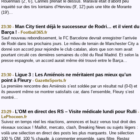
Rouennais (2′, 6′), Cannes prenait le dessus. Maraval était d’abord peu
inquiété sur des tirs lointains d’Hervieu (9′, 12′) puis une tête de Morante
(19′)…
Man City tient déjà le successeur de Rodri… et il vient du
23:30 -
Barça !
- Football365.fr
Sauf nouveau rebondissement, le FC Barcelone devrait enregistrer l’arrivée
de Rodri dans les prochains jours. Le milieu de terrain de Manchester City a
donné son accord pour rejoindre le club catalan, alors que son nom avait
pourtant circulé ces dernières semaines du côté du Real Madrid. Et selon la
presse espagnole, un accord aurait même été trouvé entre le Barça…
Ligue 3 : Les Amiénois ne méritaient pas mieux qu’un
23:30 -
point à Fleury
- GazetteSports.fr
La première rencontre des Amiénois s’est soldée par un résultat nul (0-0) et
ils peuvent même se montrer satisfaits car, dans l’ensemble, Fleury s’est
montré…
L’OM en direct des RS – Visite médicale lundi pour Rulli
23:29 -
-
LePhoceen.fr
Suivez en temps réel les réactions, annonces et buzz venus tout droit des
réseaux sociaux ! Maillot, mercato, clash, Breaking News ou sujets légers :
voilà une sélection en direct des posts les plus marquants. Une sélection
100 % OM, 100 % chaude, à commenter ensemble, sans filtre. Restez