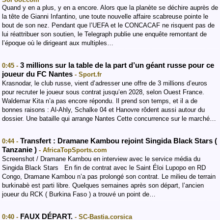
Quand y en a plus, y en a encore. Alors que la planète se déchire auprès de
la tête de Gianni Infantino, une toute nouvelle affaire scabreuse pointe le
bout de son nez. Pendant que l’UEFA et le CONCACAF ne risquent pas de
lui réattribuer son soutien, le Telegraph publie une enquête remontant de
l’époque où le dirigeant aux multiples…
3 millions sur la table de la part d’un géant russe pour ce
0:45 -
joueur du FC Nantes
- Sport.fr
Krasnodar, le club russe, vient d’adresser une offre de 3 millions d’euros
pour recruter le joueur sous contrat jusqu’en 2028, selon Ouest France.
Waldemar Kita n’a pas encore répondu. Il prend son temps, et il a de
bonnes raisons : Al-Ahly, Schalke 04 et Hanovre rôdent aussi autour du
dossier. Une bataille qui arrange Nantes Cette concurrence sur le marché…
Transfert : Dramane Kambou rejoint Singida Black Stars (
0:44 -
Tanzanie )
- AfricaTopSports.com
Screenshot / Dramane Kambou en interview avec le service média du
Singida Black Stars En fin de contrat avec le Saint Éloi Lupopo en RD
Congo, Dramane Kambou n’a pas prolongé son contrat. Le milieu de terrain
burkinabè est parti libre. Quelques semaines après son départ, l’ancien
joueur du RCK ( Burkina Faso ) a trouvé un point de…
FAUX DÉPART.
0:40 -
- SC-Bastia.corsica