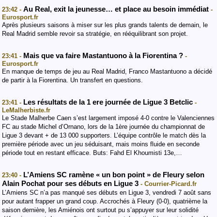
Au Real, exit la jeunesse… et place au besoin immédiat
23:42 -
-
Eurosport.fr
Après plusieurs saisons à miser sur les plus grands talents de demain, le
Real Madrid semble revoir sa stratégie, en rééquilibrant son projet.
Mais que va faire Mastantuono à la Fiorentina ?
23:41 -
-
Eurosport.fr
En manque de temps de jeu au Real Madrid, Franco Mastantuono a décidé
de partir à la Fiorentina. Un transfert en questions.
Les résultats de la 1 ere journée de Ligue 3 Betclic
23:41 -
-
LeMalherbiste.fr
Le Stade Malherbe Caen s’est largement imposé 4-0 contre le Valenciennes
FC au stade Michel d’Ornano, lors de la 1ère journée du championnat de
Ligue 3 devant + de 13 000 supporters. L’équipe contrôle le match dès la
première période avec un jeu séduisant, mais moins fluide en seconde
période tout en restant efficace. Buts: Fahd El Khoumisti 13e,…
L’Amiens SC ramène « un bon point » de Fleury selon
23:40 -
Alain Pochat pour ses débuts en Ligue 3
- Courrier-Picard.fr
L’Amiens SC n’a pas manqué ses débuts en Ligue 3, vendredi 7 août sans
pour autant frapper un grand coup. Accrochés à Fleury (0-0), quatrième la
saison dernière, les Amiénois ont surtout pu s’appuyer sur leur solidité