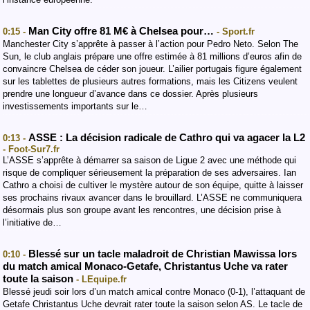
Man City offre 81 M€ à Chelsea pour…
0:15 -
- Sport.fr
Manchester City s’apprête à passer à l’action pour Pedro Neto. Selon The
Sun, le club anglais prépare une offre estimée à 81 millions d’euros afin de
convaincre Chelsea de céder son joueur. L’ailier portugais figure également
sur les tablettes de plusieurs autres formations, mais les Citizens veulent
prendre une longueur d’avance dans ce dossier. Après plusieurs
investissements importants sur le…
ASSE : La décision radicale de Cathro qui va agacer la L2
0:13 -
- Foot-Sur7.fr
L’ASSE s’apprête à démarrer sa saison de Ligue 2 avec une méthode qui
risque de compliquer sérieusement la préparation de ses adversaires. Ian
Cathro a choisi de cultiver le mystère autour de son équipe, quitte à laisser
ses prochains rivaux avancer dans le brouillard. ‎‎L’ASSE ne communiquera
désormais plus son groupe avant les rencontres, une décision prise à
l’initiative de…
Blessé sur un tacle maladroit de Christian Mawissa lors
0:10 -
du match amical Monaco-Getafe, Christantus Uche va rater
toute la saison
- LEquipe.fr
Blessé jeudi soir lors d’un match amical contre Monaco (0-1), l’attaquant de
Getafe Christantus Uche devrait rater toute la saison selon AS. Le tacle de