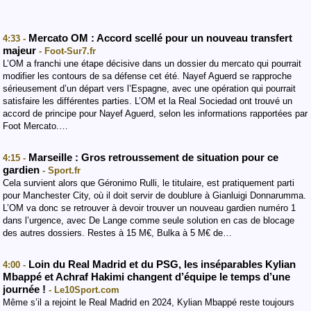
Mercato OM : Accord scellé pour un nouveau transfert
4:33 -
majeur
- Foot-Sur7.fr
‎L’OM a franchi une étape décisive dans un dossier du mercato qui pourrait
modifier les contours de sa défense cet été. Nayef Aguerd se rapproche
sérieusement d’un départ vers l’Espagne, avec une opération qui pourrait
satisfaire les différentes parties. ‎‎L’OM et la Real Sociedad ont trouvé un
accord de principe pour Nayef Aguerd, selon les informations rapportées par
Foot Mercato.…
Marseille : Gros retroussement de situation pour ce
4:15 -
gardien
- Sport.fr
Cela survient alors que Géronimo Rulli, le titulaire, est pratiquement parti
pour Manchester City, où il doit servir de doublure à Gianluigi Donnarumma.
L’OM va donc se retrouver à devoir trouver un nouveau gardien numéro 1
dans l’urgence, avec De Lange comme seule solution en cas de blocage
des autres dossiers. Restes à 15 M€, Bulka à 5 M€ de…
Loin du Real Madrid et du PSG, les inséparables Kylian
4:00 -
Mbappé et Achraf Hakimi changent d’équipe le temps d’une
journée !
- Le10Sport.com
Même s’il a rejoint le Real Madrid en 2024, Kylian Mbappé reste toujours