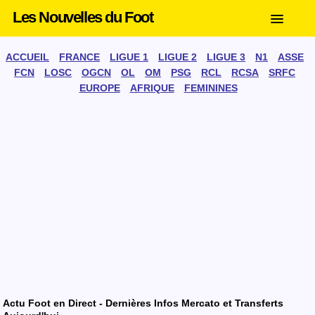
Les Nouvelles du Foot
ACCUEIL
FRANCE
LIGUE 1
LIGUE 2
LIGUE 3
N1
ASSE
FCN
LOSC
OGCN
OL
OM
PSG
RCL
RCSA
SRFC
EUROPE
AFRIQUE
FEMININES
Actu Foot en Direct - Dernières Infos Mercato et Transferts