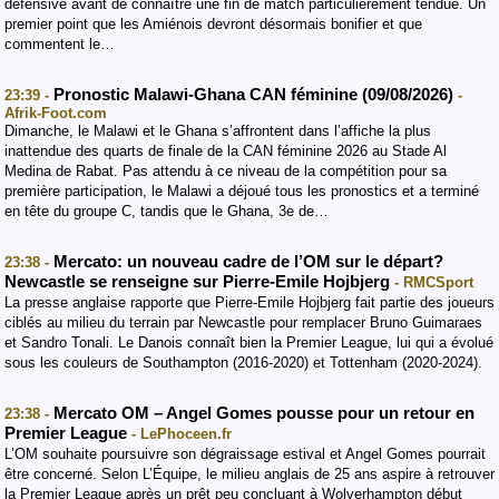
défensive avant de connaître une fin de match particulièrement tendue. Un
premier point que les Amiénois devront désormais bonifier et que
commentent le…
Pronostic Malawi-Ghana CAN féminine (09/08/2026)
23:39 -
-
Afrik-Foot.com
Dimanche, le Malawi et le Ghana s’affrontent dans l’affiche la plus
inattendue des quarts de finale de la CAN féminine 2026 au Stade Al
Medina de Rabat. Pas attendu à ce niveau de la compétition pour sa
première participation, le Malawi a déjoué tous les pronostics et a terminé
en tête du groupe C, tandis que le Ghana, 3e de…
Mercato: un nouveau cadre de l’OM sur le départ?
23:38 -
Newcastle se renseigne sur Pierre-Emile Hojbjerg
- RMCSport
La presse anglaise rapporte que Pierre-Emile Hojbjerg fait partie des joueurs
ciblés au milieu du terrain par Newcastle pour remplacer Bruno Guimaraes
et Sandro Tonali. Le Danois connaît bien la Premier League, lui qui a évolué
sous les couleurs de Southampton (2016-2020) et Tottenham (2020-2024).
Mercato OM – Angel Gomes pousse pour un retour en
23:38 -
Premier League
- LePhoceen.fr
L’OM souhaite poursuivre son dégraissage estival et Angel Gomes pourrait
être concerné. Selon L’Équipe, le milieu anglais de 25 ans aspire à retrouver
la Premier League après un prêt peu concluant à Wolverhampton début