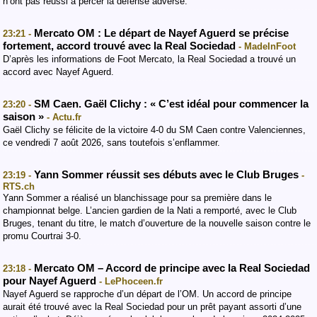
n’ont pas réussi à percer la défense adverse.
Mercato OM : Le départ de Nayef Aguerd se précise
23:21 -
fortement, accord trouvé avec la Real Sociedad
- MadeInFoot
D’après les informations de Foot Mercato, la Real Sociedad a trouvé un
accord avec Nayef Aguerd.
SM Caen. Gaël Clichy : « C’est idéal pour commencer la
23:20 -
saison »
- Actu.fr
Gaël Clichy se félicite de la victoire 4-0 du SM Caen contre Valenciennes,
ce vendredi 7 août 2026, sans toutefois s’enflammer.
Yann Sommer réussit ses débuts avec le Club Bruges
23:19 -
-
RTS.ch
Yann Sommer a réalisé un blanchissage pour sa première dans le
championnat belge. L’ancien gardien de la Nati a remporté, avec le Club
Bruges, tenant du titre, le match d’ouverture de la nouvelle saison contre le
promu Courtrai 3-0.
Mercato OM – Accord de principe avec la Real Sociedad
23:18 -
pour Nayef Aguerd
- LePhoceen.fr
Nayef Aguerd se rapproche d’un départ de l’OM. Un accord de principe
aurait été trouvé avec la Real Sociedad pour un prêt payant assorti d’une