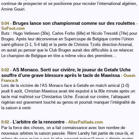
continue de prospecter et se positionne pour recruter l’international algérien,
Amine Gouiri.
Bruges lance son championnat comme sur des roulettes
0:04 -
-
SoFoot.com
Buts : Hugo Vetlesen (30e), Carlos Forbs (68e) et Nicolo Tresoldi (74e) pour
Bruges. Après leur déconvenue en Supercoupe de Belgique contre l’Union
saint-gilloise (1-1, 5-4 tab) et la perte de Christos Tzolis direction Arsenal,
on aurait pu penser que le Club Bruges aurait des difficultés à se relancer.
Le champion de Belgique en titre a même vécu des premières…
AS Monaco. Sorti sur civière, le joueur de Getafe Uche
0:02 -
souffre d’une grave blessure après le tacle de Mawissa
- Ouest-
France.fr
Lors de la victoire de l’AS Monaco face à Getafe en match amical (1-0)
jeudi 6 août, Christian Mawissa avait été expulsé à la 80e minute après un
tacle mal maîtrisé sur Christantus Uche. Évacué sur civière, l’attaquant
nigérian est gravement touché au genou et pourrait manquer l’intégralité de
la saison à venir.
L’arbitre de la rencontre
0:02 -
- AllezPaillade.com
Par la force des choses, on a fait connaissance avec bon nombre de
nouveaux arbitres la saison passée. Rémi Landry fait partie de ceux-là, et
même de ceux qu’on a eus le plus souvent puisqu’il nous a dirigés quatre