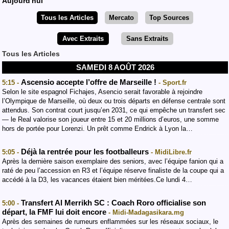
Aujourd'hui
Tous les Articles
Mercato
Top Sources
Avec Extraits
Sans Extraits
Tous les Articles
SAMEDI 8 AOÛT 2026
Ascensio accepte l’offre de Marseille !
5:15 -
- Sport.fr
Selon le site espagnol Fichajes, Asencio serait favorable à rejoindre
l’Olympique de Marseille, où deux ou trois départs en défense centrale sont
attendus. Son contrat court jusqu’en 2031, ce qui empêche un transfert sec
— le Real valorise son joueur entre 15 et 20 millions d’euros, une somme
hors de portée pour Lorenzi. Un prêt comme Endrick à Lyon la…
Déjà la rentrée pour les footballeurs
5:05 -
- MidiLibre.fr
Après la dernière saison exemplaire des seniors, avec l’équipe fanion qui a
raté de peu l’accession en R3 et l’équipe réserve finaliste de la coupe qui a
accédé à la D3, les vacances étaient bien méritées.Ce lundi 4…
Transfert Al Merrikh SC : Coach Roro officialise son
5:00 -
départ, la FMF lui doit encore
- Midi-Madagasikara.mg
Après des semaines de rumeurs enflammées sur les réseaux sociaux, le