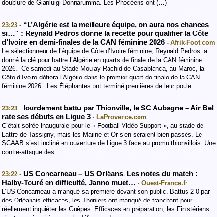
doublure de Gianluigi Donnarumma. Les Phocéens ont (…)
“L’Algérie est la meilleure équipe, on aura nos chances
23:23 -
si…” : Reynald Pedros donne la recette pour qualifier la Côte
d’Ivoire en demi-finales de la CAN féminine 2026
- Afrik-Foot.com
Le sélectionneur de l’équipe de Côte d’Ivoire féminine, Reynald Pedros, a
donné la clé pour battre l’Algérie en quarts de finale de la CAN féminine
2026. Ce samedi au Stade Moulay Rachid de Casablanca, au Maroc, la
Côte d’Ivoire défiera l’Algérie dans le premier quart de finale de la CAN
féminine 2026. Les Éléphantes ont terminé premières de leur poule…
lourdement battu par Thionville, le SC Aubagne – Air Bel
23:23 -
rate ses débuts en Ligue 3
- LaProvence.com
C’était soirée inaugurale pour le « Football Vidéo Support », au stade de
Lattre-de-Tassigny, mais les Marine et Or s’en seraient bien passés. Le
SCAAB s’est incliné en ouverture de Ligue 3 face au promu thionvillois. Une
contre-attaque des…
US Concarneau – US Orléans. Les notes du match :
23:22 -
Halby-Touré en difficulté, Janno muet…
- Ouest-France.fr
L’US Concarneau a manqué sa première devant son public. Battus 2-0 par
des Orléanais efficaces, les Thoniers ont manqué de tranchant pour
réellement inquiéter les Guêpes. Efficaces en préparation, les Finistériens