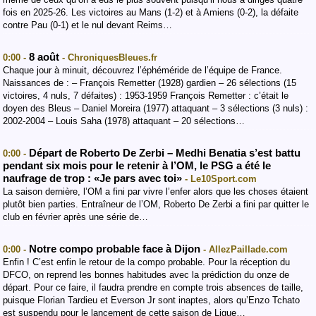
fois en 2025-26. Les victoires au Mans (1-2) et à Amiens (0-2), la défaite
contre Pau (0-1) et le nul devant Reims…
8 août
0:00 -
- ChroniquesBleues.fr
Chaque jour à minuit, découvrez l’éphéméride de l’équipe de France.
Naissances de : – François Remetter (1928) gardien – 26 sélections (15
victoires, 4 nuls, 7 défaites) : 1953-1959 François Remetter : c’était le
doyen des Bleus – Daniel Moreira (1977) attaquant – 3 sélections (3 nuls) :
2002-2004 – Louis Saha (1978) attaquant – 20 sélections…
Départ de Roberto De Zerbi – Medhi Benatia s’est battu
0:00 -
pendant six mois pour le retenir à l’OM, le PSG a été le
naufrage de trop : «Je pars avec toi»
- Le10Sport.com
La saison dernière, l’OM a fini par vivre l’enfer alors que les choses étaient
plutôt bien parties. Entraîneur de l’OM, Roberto De Zerbi a fini par quitter le
club en février après une série de…
Notre compo probable face à Dijon
0:00 -
- AllezPaillade.com
Enfin ! C’est enfin le retour de la compo probable. Pour la réception du
DFCO, on reprend les bonnes habitudes avec la prédiction du onze de
départ. Pour ce faire, il faudra prendre en compte trois absences de taille,
puisque Florian Tardieu et Everson Jr sont inaptes, alors qu’Enzo Tchato
est suspendu pour le lancement de cette saison de Ligue…