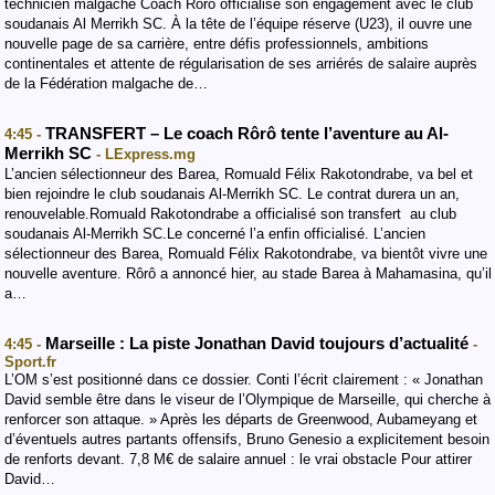
technicien malgache Coach Roro officialise son engagement avec le club
soudanais Al Merrikh SC. À la tête de l’équipe réserve (U23), il ouvre une
nouvelle page de sa carrière, entre défis professionnels, ambitions
continentales et attente de régularisation de ses arriérés de salaire auprès
de la Fédération malgache de…
TRANSFERT – Le coach Rôrô tente l’aventure au Al-
4:45 -
Merrikh SC
- LExpress.mg
L’ancien sélectionneur des Barea, Romuald Félix Rakotondrabe, va bel et
bien rejoindre le club soudanais Al-Merrikh SC. Le contrat durera un an,
renouvelable.Romuald Rakotondrabe a officialisé son transfert au club
soudanais Al-Merrikh SC.Le concerné l’a enfin officialisé. L’ancien
sélectionneur des Barea, Romuald Félix Rakotondrabe, va bientôt vivre une
nouvelle aventure. Rôrô a annoncé hier, au stade Barea à Mahamasina, qu’il
a…
Marseille : La piste Jonathan David toujours d’actualité
4:45 -
-
Sport.fr
L’OM s’est positionné dans ce dossier. Conti l’écrit clairement : « Jonathan
David semble être dans le viseur de l’Olympique de Marseille, qui cherche à
renforcer son attaque. » Après les départs de Greenwood, Aubameyang et
d’éventuels autres partants offensifs, Bruno Genesio a explicitement besoin
de renforts devant. 7,8 M€ de salaire annuel : le vrai obstacle Pour attirer
David…