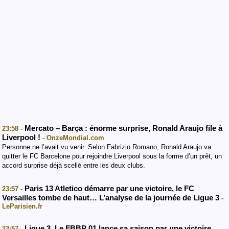
Mercato – Barça : énorme surprise, Ronald Araujo file à
23:58 -
Liverpool !
- OnzeMondial.com
Personne ne l’avait vu venir. Selon Fabrizio Romano, Ronald Araujo va
quitter le FC Barcelone pour rejoindre Liverpool sous la forme d’un prêt, un
accord surprise déjà scellé entre les deux clubs.
Paris 13 Atletico démarre par une victoire, le FC
23:57 -
Versailles tombe de haut… L’analyse de la journée de Ligue 3
-
LeParisien.fr
Ligue 3. Le FBBP 01 lance sa saison par une victoire
23:57 -