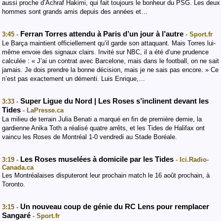
aussi proche d’Achraf Hakimi, qui fait toujours le bonheur du PSG. Les deux
hommes sont grands amis depuis des années et…
Ferran Torres attendu à Paris d’un jour à l’autre
3:45 -
- Sport.fr
Le Barça maintient officiellement qu’il garde son attaquant. Mais Torres lui-
même envoie des signaux clairs. Invité sur NBC, il a été d’une prudence
calculée : « J’ai un contrat avec Barcelone, mais dans le football, on ne sait
jamais. Je dois prendre la bonne décision, mais je ne sais pas encore. » Ce
n’est pas exactement un démenti. Luis Enrique,…
Super Ligue du Nord | Les Roses s’inclinent devant les
3:33 -
Tides
- LaPresse.ca
La milieu de terrain Julia Benati a marqué en fin de première demie, la
gardienne Anika Toth a réalisé quatre arrêts, et les Tides de Halifax ont
vaincu les Roses de Montréal 1-0 vendredi au Stade Boréale.
Les Roses muselées à domicile par les Tides
3:19 -
- Ici.Radio-
Canada.ca
Les Montréalaises disputeront leur prochain match le 16 août prochain, à
Toronto.
Un nouveau coup de génie du RC Lens pour remplacer
3:15 -
Sangaré
- Sport.fr