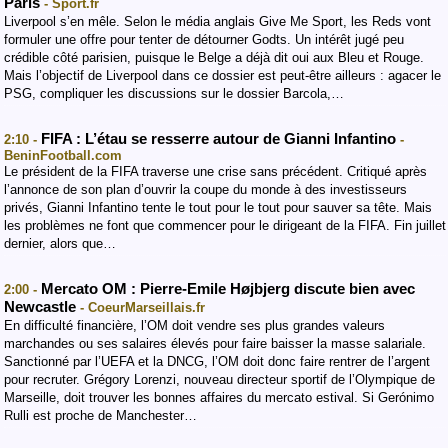
Paris
- Sport.fr
Liverpool s’en mêle. Selon le média anglais Give Me Sport, les Reds vont
formuler une offre pour tenter de détourner Godts. Un intérêt jugé peu
crédible côté parisien, puisque le Belge a déjà dit oui aux Bleu et Rouge.
Mais l’objectif de Liverpool dans ce dossier est peut-être ailleurs : agacer le
PSG, compliquer les discussions sur le dossier Barcola,…
FIFA : L’étau se resserre autour de Gianni Infantino
2:10 -
-
BeninFootball.com
Le président de la FIFA traverse une crise sans précédent. Critiqué après
l’annonce de son plan d’ouvrir la coupe du monde à des investisseurs
privés, Gianni Infantino tente le tout pour le tout pour sauver sa tête. Mais
les problèmes ne font que commencer pour le dirigeant de la FIFA. Fin juillet
dernier, alors que…
Mercato OM : Pierre-Emile Højbjerg discute bien avec
2:00 -
Newcastle
- CoeurMarseillais.fr
En difficulté financière, l’OM doit vendre ses plus grandes valeurs
marchandes ou ses salaires élevés pour faire baisser la masse salariale.
Sanctionné par l’UEFA et la DNCG, l’OM doit donc faire rentrer de l’argent
pour recruter. Grégory Lorenzi, nouveau directeur sportif de l’Olympique de
Marseille, doit trouver les bonnes affaires du mercato estival. Si Gerónimo
Rulli est proche de Manchester…