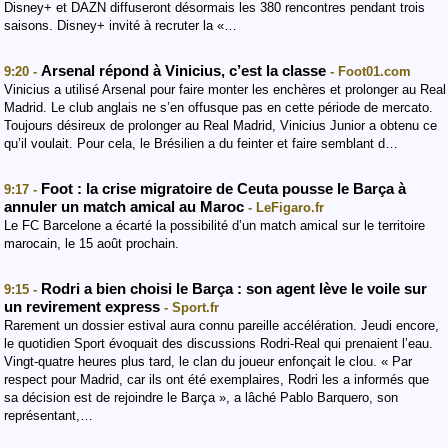
Disney+ et DAZN diffuseront désormais les 380 rencontres pendant trois
saisons. Disney+ invité à recruter la «…
Arsenal répond à Vinicius, c’est la classe
9:20 -
- Foot01.com
Vinicius a utilisé Arsenal pour faire monter les enchères et prolonger au Real
Madrid. Le club anglais ne s’en offusque pas en cette période de mercato.
Toujours désireux de prolonger au Real Madrid, Vinicius Junior a obtenu ce
qu’il voulait. Pour cela, le Brésilien a du feinter et faire semblant d…
Foot : la crise migratoire de Ceuta pousse le Barça à
9:17 -
annuler un match amical au Maroc
- LeFigaro.fr
Le FC Barcelone a écarté la possibilité d’un match amical sur le territoire
marocain, le 15 août prochain.
Rodri a bien choisi le Barça : son agent lève le voile sur
9:15 -
un revirement express
- Sport.fr
Rarement un dossier estival aura connu pareille accélération. Jeudi encore,
le quotidien Sport évoquait des discussions Rodri-Real qui prenaient l’eau.
Vingt-quatre heures plus tard, le clan du joueur enfonçait le clou. « Par
respect pour Madrid, car ils ont été exemplaires, Rodri les a informés que
sa décision est de rejoindre le Barça », a lâché Pablo Barquero, son
représentant,…