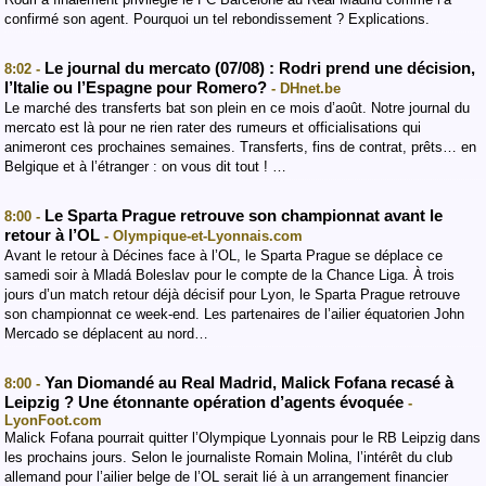
confirmé son agent. Pourquoi un tel rebondissement ? Explications.
Le journal du mercato (07/08) : Rodri prend une décision,
8:02 -
l’Italie ou l’Espagne pour Romero?
- DHnet.be
Le marché des transferts bat son plein en ce mois d’août. Notre journal du
mercato est là pour ne rien rater des rumeurs et officialisations qui
animeront ces prochaines semaines. Transferts, fins de contrat, prêts… en
Belgique et à l’étranger : on vous dit tout ! …
Le Sparta Prague retrouve son championnat avant le
8:00 -
retour à l’OL
- Olympique-et-Lyonnais.com
Avant le retour à Décines face à l’OL, le Sparta Prague se déplace ce
samedi soir à Mladá Boleslav pour le compte de la Chance Liga. À trois
jours d’un match retour déjà décisif pour Lyon, le Sparta Prague retrouve
son championnat ce week-end. Les partenaires de l’ailier équatorien John
Mercado se déplacent au nord…
Yan Diomandé au Real Madrid, Malick Fofana recasé à
8:00 -
Leipzig ? Une étonnante opération d’agents évoquée
-
LyonFoot.com
Malick Fofana pourrait quitter l’Olympique Lyonnais pour le RB Leipzig dans
les prochains jours. Selon le journaliste Romain Molina, l’intérêt du club
allemand pour l’ailier belge de l’OL serait lié à un arrangement financier