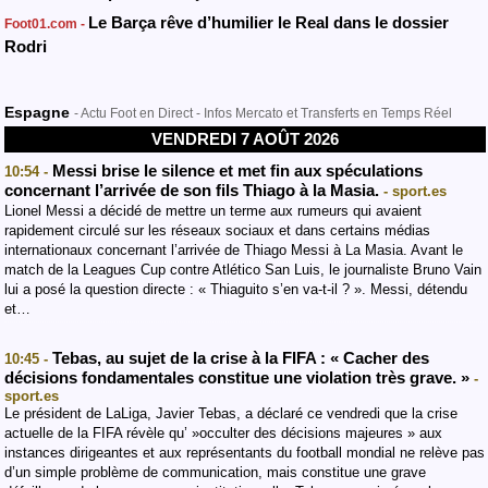
Le Barça rêve d’humilier le Real dans le dossier
Foot01.com -
Rodri
Espagne
- Actu Foot en Direct - Infos Mercato et Transferts en Temps Réel
VENDREDI 7 AOÛT 2026
Messi brise le silence et met fin aux spéculations
10:54 -
concernant l’arrivée de son fils Thiago à la Masia.
- sport.es
Lionel Messi a décidé de mettre un terme aux rumeurs qui avaient
rapidement circulé sur les réseaux sociaux et dans certains médias
internationaux concernant l’arrivée de Thiago Messi à La Masia. Avant le
match de la Leagues Cup contre Atlético San Luis, le journaliste Bruno Vain
lui a posé la question directe : « Thiaguito s’en va-t-il ? ». Messi, détendu
et…
Tebas, au sujet de la crise à la FIFA : « Cacher des
10:45 -
décisions fondamentales constitue une violation très grave. »
-
sport.es
Le président de LaLiga, Javier Tebas, a déclaré ce vendredi que la crise
actuelle de la FIFA révèle qu’ »occulter des décisions majeures » aux
instances dirigeantes et aux représentants du football mondial ne relève pas
d’un simple problème de communication, mais constitue une grave