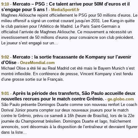
Mercato – PSG : Ce talent arrive pour 50M d’euros et il
9:10 -
s’engage pour 5 ans !
- MediaSportif.fr
Maghnes Akliouche rejoint officiellement le PSG pour 50 millions d’euros. Le
milieu offensif a signé un contrat courant jusqu’en 2031. Lee Kang-in quitte
le club parisien pour l’Atlético de Madrid. Le Paris Saint-Germain a
officialisé l’arrivée de Maghnes Akliouche. Ce mouvement a nécessité un
investissement de 50 millions d’euros pour convaincre son club précédent.
Le joueur s’est engagé sur un…
Mercato : la sortie fracassante de Kompany sur l’avenir
9:02 -
d’Olise
- OnzeMondial.com
Michael Olise a été lié au Real Madrid cet été mais le Bayern Munich s’est
montré inflexible. En conférence de presse, Vincent Kompany s’est fendu
d’une grosse sortie sur le Français.
Après la période des transferts, São Paulo accueille deux
9:01 -
nouvelles recrues pour le match contre Grêmio.
- ge.globo.com
São Paulo présente Domingos Duarte comme son nouveau renfort Le coach
Dorival Júnior pourra compter sur deux nouveaux joueurs pour le match
contre le Grêmio, prévu ce samedi à 16h (heure de Brasília), lors de la 22e
journée du Championnat brésilien. Domingos Duarte et Iago, fraîchement
annoncés, sont désormais à la disposition de l’entraîneur et devraient figurer
dans la liste…