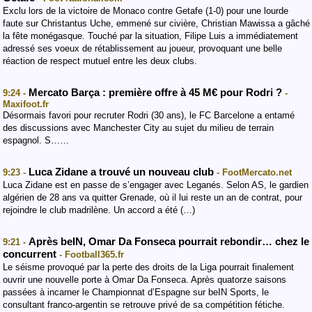
Exclu lors de la victoire de Monaco contre Getafe (1-0) pour une lourde
faute sur Christantus Uche, emmené sur civière, Christian Mawissa a gâché
la fête monégasque. Touché par la situation, Filipe Luis a immédiatement
adressé ses voeux de rétablissement au joueur, provoquant une belle
réaction de respect mutuel entre les deux clubs.
Mercato Barça : première offre à 45 M€ pour Rodri ?
9:24 -
-
Maxifoot.fr
Désormais favori pour recruter Rodri (30 ans), le FC Barcelone a entamé
des discussions avec Manchester City au sujet du milieu de terrain
espagnol. S……
Luca Zidane a trouvé un nouveau club
9:23 -
- FootMercato.net
Luca Zidane est en passe de s’engager avec Leganés. Selon AS, le gardien
algérien de 28 ans va quitter Grenade, où il lui reste un an de contrat, pour
rejoindre le club madrilène. Un accord a été (…)
Après beIN, Omar Da Fonseca pourrait rebondir… chez le
9:21 -
concurrent
- Football365.fr
Le séisme provoqué par la perte des droits de la Liga pourrait finalement
ouvrir une nouvelle porte à Omar Da Fonseca. Après quatorze saisons
passées à incarner le Championnat d’Espagne sur beIN Sports, le
consultant franco-argentin se retrouve privé de sa compétition fétiche.