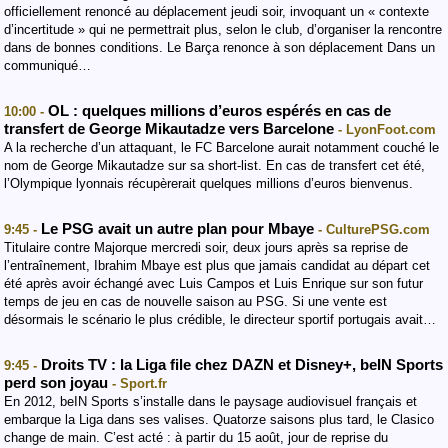
officiellement renoncé au déplacement jeudi soir, invoquant un « contexte
d’incertitude » qui ne permettrait plus, selon le club, d’organiser la rencontre
dans de bonnes conditions. Le Barça renonce à son déplacement Dans un
communiqué…
OL : quelques millions d’euros espérés en cas de
10:00 -
transfert de George Mikautadze vers Barcelone
- LyonFoot.com
A la recherche d’un attaquant, le FC Barcelone aurait notamment couché le
nom de George Mikautadze sur sa short-list. En cas de transfert cet été,
l’Olympique lyonnais récupèrerait quelques millions d’euros bienvenus.
Le PSG avait un autre plan pour Mbaye
9:45 -
- CulturePSG.com
Titulaire contre Majorque mercredi soir, deux jours après sa reprise de
l’entraînement, Ibrahim Mbaye est plus que jamais candidat au départ cet
été après avoir échangé avec Luis Campos et Luis Enrique sur son futur
temps de jeu en cas de nouvelle saison au PSG. Si une vente est
désormais le scénario le plus crédible, le directeur sportif portugais avait…
Droits TV : la Liga file chez DAZN et Disney+, beIN Sports
9:45 -
perd son joyau
- Sport.fr
En 2012, beIN Sports s’installe dans le paysage audiovisuel français et
embarque la Liga dans ses valises. Quatorze saisons plus tard, le Clasico
change de main. C’est acté : à partir du 15 août, jour de reprise du