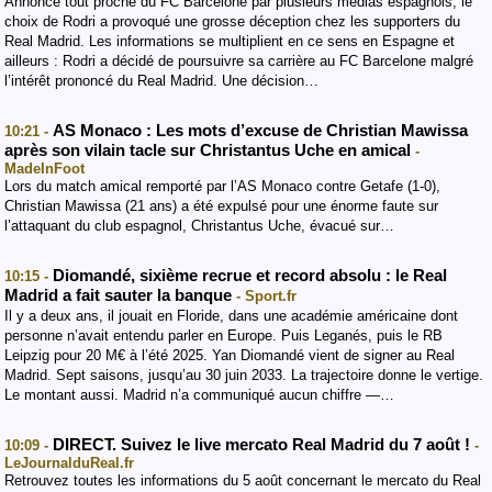
Annoncé tout proche du FC Barcelone par plusieurs médias espagnols, le
choix de Rodri a provoqué une grosse déception chez les supporters du
Real Madrid. Les informations se multiplient en ce sens en Espagne et
ailleurs : Rodri a décidé de poursuivre sa carrière au FC Barcelone malgré
l’intérêt prononcé du Real Madrid. Une décision…
AS Monaco : Les mots d’excuse de Christian Mawissa
10:21 -
après son vilain tacle sur Christantus Uche en amical
-
MadeInFoot
Lors du match amical remporté par l’AS Monaco contre Getafe (1-0),
Christian Mawissa (21 ans) a été expulsé pour une énorme faute sur
l’attaquant du club espagnol, Christantus Uche, évacué sur…
Diomandé, sixième recrue et record absolu : le Real
10:15 -
Madrid a fait sauter la banque
- Sport.fr
Il y a deux ans, il jouait en Floride, dans une académie américaine dont
personne n’avait entendu parler en Europe. Puis Leganés, puis le RB
Leipzig pour 20 M€ à l’été 2025. Yan Diomandé vient de signer au Real
Madrid. Sept saisons, jusqu’au 30 juin 2033. La trajectoire donne le vertige.
Le montant aussi. Madrid n’a communiqué aucun chiffre —…
DIRECT. Suivez le live mercato Real Madrid du 7 août !
10:09 -
-
LeJournalduReal.fr
Retrouvez toutes les informations du 5 août concernant le mercato du Real