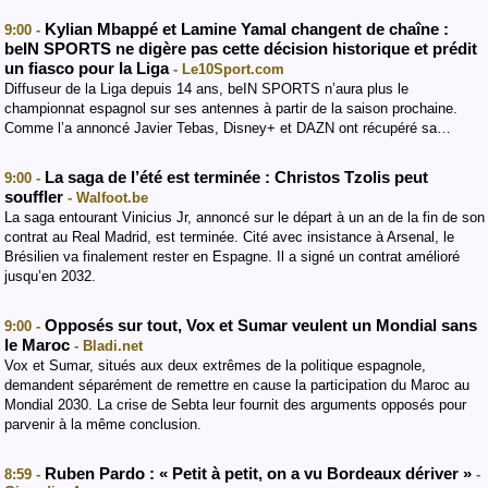
Kylian Mbappé et Lamine Yamal changent de chaîne :
9:00 -
beIN SPORTS ne digère pas cette décision historique et prédit
un fiasco pour la Liga
- Le10Sport.com
Diffuseur de la Liga depuis 14 ans, beIN SPORTS n’aura plus le
championnat espagnol sur ses antennes à partir de la saison prochaine.
Comme l’a annoncé Javier Tebas, Disney+ et DAZN ont récupéré sa…
La saga de l’été est terminée : Christos Tzolis peut
9:00 -
souffler
- Walfoot.be
La saga entourant Vinicius Jr, annoncé sur le départ à un an de la fin de son
contrat au Real Madrid, est terminée. Cité avec insistance à Arsenal, le
Brésilien va finalement rester en Espagne. Il a signé un contrat amélioré
jusqu’en 2032.
Opposés sur tout, Vox et Sumar veulent un Mondial sans
9:00 -
le Maroc
- Bladi.net
Vox et Sumar, situés aux deux extrêmes de la politique espagnole,
demandent séparément de remettre en cause la participation du Maroc au
Mondial 2030. La crise de Sebta leur fournit des arguments opposés pour
parvenir à la même conclusion.
Ruben Pardo : « Petit à petit, on a vu Bordeaux dériver »
8:59 -
-