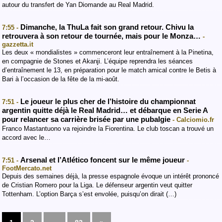
autour du transfert de Yan Diomande au Real Madrid.
Dimanche, la ThuLa fait son grand retour. Chivu la
7:55 -
retrouvera à son retour de tournée, mais pour le Monza…
-
gazzetta.it
Les deux « mondialistes » commenceront leur entraînement à la Pinetina,
en compagnie de Stones et Akanji. L’équipe reprendra les séances
d’entraînement le 13, en préparation pour le match amical contre le Betis à
Bari à l’occasion de la fête de la mi-août.
Le joueur le plus cher de l’histoire du championnat
7:51 -
argentin quitte déjà le Real Madrid… et débarque en Serie A
pour relancer sa carrière brisée par une pubalgie
- Calciomio.fr
Franco Mastantuono va rejoindre la Fiorentina. Le club toscan a trouvé un
accord avec le…
Arsenal et l’Atlético foncent sur le même joueur
7:51 -
-
FootMercato.net
Depuis des semaines déjà, la presse espagnole évoque un intérêt prononcé
de Cristian Romero pour la Liga. Le défenseur argentin veut quitter
Tottenham. L’option Barça s’est envolée, puisqu’on dirait (…)