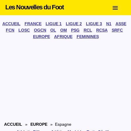
Les Nouvelles du Foot
ACCUEIL
FRANCE
LIGUE 1
LIGUE 2
LIGUE 3
N1
ASSE
FCN
LOSC
OGCN
OL
OM
PSG
RCL
RCSA
SRFC
EUROPE
AFRIQUE
FEMININES
ACCUEIL
»
EUROPE
» Espagne