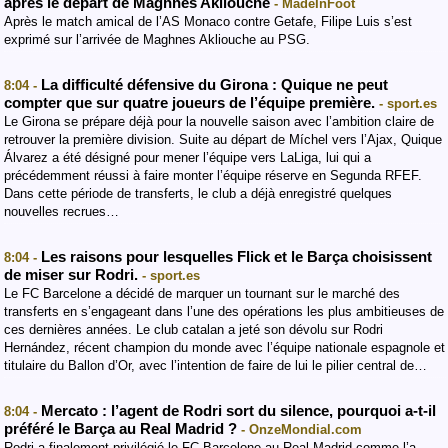
après le départ de Maghnes Akliouche
- MadeInFoot
Après le match amical de l’AS Monaco contre Getafe, Filipe Luis s’est
exprimé sur l’arrivée de Maghnes Akliouche au PSG.
La difficulté défensive du Girona : Quique ne peut
8:04 -
compter que sur quatre joueurs de l’équipe première.
- sport.es
Le Girona se prépare déjà pour la nouvelle saison avec l’ambition claire de
retrouver la première division. Suite au départ de Míchel vers l’Ajax, Quique
Álvarez a été désigné pour mener l’équipe vers LaLiga, lui qui a
précédemment réussi à faire monter l’équipe réserve en Segunda RFEF.
Dans cette période de transferts, le club a déjà enregistré quelques
nouvelles recrues…
Les raisons pour lesquelles Flick et le Barça choisissent
8:04 -
de miser sur Rodri.
- sport.es
Le FC Barcelone a décidé de marquer un tournant sur le marché des
transferts en s’engageant dans l’une des opérations les plus ambitieuses de
ces dernières années. Le club catalan a jeté son dévolu sur Rodri
Hernández, récent champion du monde avec l’équipe nationale espagnole et
titulaire du Ballon d’Or, avec l’intention de faire de lui le pilier central de…
Mercato : l’agent de Rodri sort du silence, pourquoi a-t-il
8:04 -
préféré le Barça au Real Madrid ?
- OnzeMondial.com
Rodri a finalement privilégié le FC Barcelone au Real Madrid comme l’a