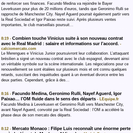
de renforcer ses finances. Facundo Medina va rejoindre le Bayer
Leverkusen pour plus de 20 millions d’euros, tandis que Geronimo Rulli se
rapproche de Manchester City. Nayef Aguerd pourrait également partir vers
la Real Sociedad et Igor Paixao reste suivi. Après plusieurs ventes
importantes, le club marseillais poursuit…
Combien touche Vinicius suite à son nouveau contrat
8:19 -
avec le Real Madrid : salaire et informations sur l’accord.
-
calciomercato.com
Le Merengues e Vinicius Junior poursuivront leur collaboration. L’attaquant
brésilien a signé un nouveau contrat avec le club espagnol, devenant ainsi
un véritable symbole sur la scène internationale. Les négociations pour ce
renouvellement se sont étalées sur plusieurs mois et ont connu quelques
retards, suscitant des inquiétudes quant à un éventuel divorce entre les
deux parties. Cependant, grâce à des…
Facundo Medina, Geronimo Rulli, Nayef Aguerd, Igor
8:16 -
Paixao… l’OM fluide dans le sens des départs
- LEquipe.fr
Facundo Medina à Leverkusen et Geronimo Rulli vers Manchester City,
avant Nayef Aguerd, convoité par la Real Sociedad : l’OM a accéléré la
phase deux de son mercato des départs.
Mercato Monaco : Filipe Luis reconnaît une énorme perte
8:12 -