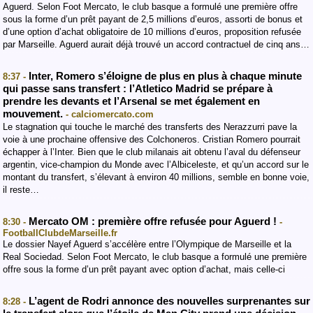
Aguerd. Selon Foot Mercato, le club basque a formulé une première offre
sous la forme d’un prêt payant de 2,5 millions d’euros, assorti de bonus et
d’une option d’achat obligatoire de 10 millions d’euros, proposition refusée
par Marseille. Aguerd aurait déjà trouvé un accord contractuel de cinq ans…
Inter, Romero s’éloigne de plus en plus à chaque minute
8:37 -
qui passe sans transfert : l’Atletico Madrid se prépare à
prendre les devants et l’Arsenal se met également en
mouvement.
- calciomercato.com
Le stagnation qui touche le marché des transferts des Nerazzurri pave la
voie à une prochaine offensive des Colchoneros. Cristian Romero pourrait
échapper à l’Inter. Bien que le club milanais ait obtenu l’aval du défenseur
argentin, vice-champion du Monde avec l’Albiceleste, et qu’un accord sur le
montant du transfert, s’élevant à environ 40 millions, semble en bonne voie,
il reste…
Mercato OM : première offre refusée pour Aguerd !
8:30 -
-
FootballClubdeMarseille.fr
Le dossier Nayef Aguerd s’accélère entre l’Olympique de Marseille et la
Real Sociedad. Selon Foot Mercato, le club basque a formulé une première
offre sous la forme d’un prêt payant avec option d’achat, mais celle-ci
L’agent de Rodri annonce des nouvelles surprenantes sur
8:28 -