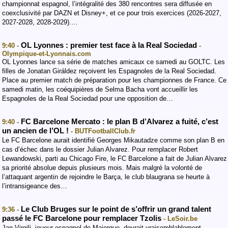
championnat espagnol, l’intégralité des 380 rencontres sera diffusée en
coexclusivité par DAZN et Disney+, et ce pour trois exercices (2026-2027,
2027-2028, 2028-2029).…
OL Lyonnes : premier test face à la Real Sociedad
9:40 -
-
Olympique-et-Lyonnais.com
OL Lyonnes lance sa série de matches amicaux ce samedi au GOLTC. Les
filles de Jonatan Giráldez reçoivent les Espagnoles de la Real Sociedad.
Place au premier match de préparation pour les championnes de France. Ce
samedi matin, les coéquipières de Selma Bacha vont accueillir les
Espagnoles de la Real Sociedad pour une opposition de…
FC Barcelone Mercato : le plan B d’Alvarez a fuité, c’est
9:40 -
un ancien de l’OL !
- BUTFootballClub.fr
Le FC Barcelone aurait identifié Georges Mikautadze comme son plan B en
cas d’échec dans le dossier Julian Alvarez. Pour remplacer Robert
Lewandowski, parti au Chicago Fire, le FC Barcelone a fait de Julian Alvarez
sa priorité absolue depuis plusieurs mois. Mais malgré la volonté de
l’attaquant argentin de rejoindre le Barça, le club blaugrana se heurte à
l’intransigeance des…
Le Club Bruges sur le point de s’offrir un grand talent
9:36 -
passé le FC Barcelone pour remplacer Tzolis
- LeSoir.be
Jan Virgili, joueur espagnol de Majorque, devrait vraisemblablement