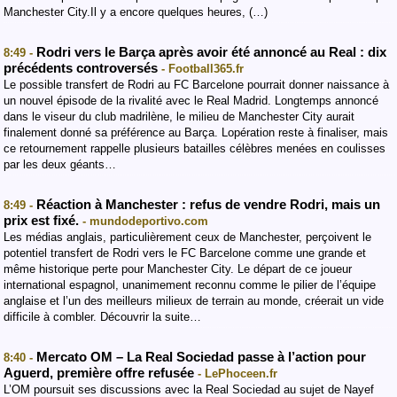
Manchester City.Il y a encore quelques heures, (…)
Rodri vers le Barça après avoir été annoncé au Real : dix
8:49 -
précédents controversés
- Football365.fr
Le possible transfert de Rodri au FC Barcelone pourrait donner naissance à
un nouvel épisode de la rivalité avec le Real Madrid. Longtemps annoncé
dans le viseur du club madrilène, le milieu de Manchester City aurait
finalement donné sa préférence au Barça. Lopération reste à finaliser, mais
ce retournement rappelle plusieurs batailles célèbres menées en coulisses
par les deux géants…
Réaction à Manchester : refus de vendre Rodri, mais un
8:49 -
prix est fixé.
- mundodeportivo.com
Les médias anglais, particulièrement ceux de Manchester, perçoivent le
potentiel transfert de Rodri vers le FC Barcelone comme une grande et
même historique perte pour Manchester City. Le départ de ce joueur
international espagnol, unanimement reconnu comme le pilier de l’équipe
anglaise et l’un des meilleurs milieux de terrain au monde, créerait un vide
difficile à combler. Découvrir la suite…
Mercato OM – La Real Sociedad passe à l’action pour
8:40 -
Aguerd, première offre refusée
- LePhoceen.fr
L’OM poursuit ses discussions avec la Real Sociedad au sujet de Nayef