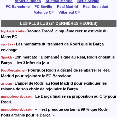
Athletic Bilbao
Atlético Madrid
Betis Séville
FC Barcelone
FC Séville
Real Madrid
Real Sociedad
Valence CF
Villarreal CF
LES PLUS LUS (24 DERNIÈRES HEURES)
Daouda Traoré, cinquième recrue estivale du
My-Angers.info -
Mans FC
Les montants du transfert de Rodri que le Barça
sport.es -
envisage.
19h mercato : Diomandé signe au Real, Rodri choisit le
Sport.fr -
Barça… les 3 infos du jour
Pourquoi Rodri a décidé de rembarrer le Real
FootMercato.net -
Madrid pour rejoindre le FC Barcelone
L’appel de Rodri au Real Madrid pour expliquer les
as.com -
raisons de son choix de rejoindre le Barça.
Le Barça finalise sa proposition au City pour
mundodeportivo.com -
Rodri.
« Il est presque certain à 99 % que Rodri
mundodeportivo.com -
nous a trahis pour le Barça. »