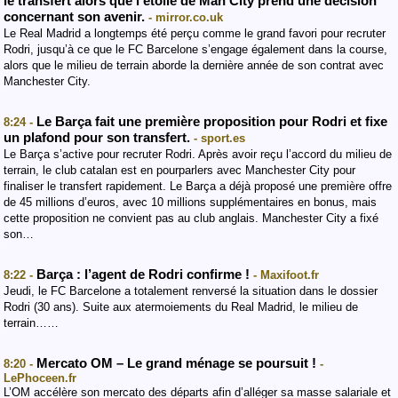
le transfert alors que l’étoile de Man City prend une décision
concernant son avenir.
- mirror.co.uk
Le Real Madrid a longtemps été perçu comme le grand favori pour recruter
Rodri, jusqu’à ce que le FC Barcelone s’engage également dans la course,
alors que le milieu de terrain aborde la dernière année de son contrat avec
Manchester City.
Le Barça fait une première proposition pour Rodri et fixe
8:24 -
un plafond pour son transfert.
- sport.es
Le Barça s’active pour recruter Rodri. Après avoir reçu l’accord du milieu de
terrain, le club catalan est en pourparlers avec Manchester City pour
finaliser le transfert rapidement. Le Barça a déjà proposé une première offre
de 45 millions d’euros, avec 10 millions supplémentaires en bonus, mais
cette proposition ne convient pas au club anglais. Manchester City a fixé
son…
Barça : l’agent de Rodri confirme !
8:22 -
- Maxifoot.fr
Jeudi, le FC Barcelone a totalement renversé la situation dans le dossier
Rodri (30 ans). Suite aux atermoiements du Real Madrid, le milieu de
terrain……
Mercato OM – Le grand ménage se poursuit !
8:20 -
-
LePhoceen.fr
L’OM accélère son mercato des départs afin d’alléger sa masse salariale et