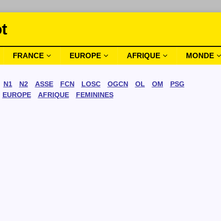
t
FRANCE
EUROPE
AFRIQUE
MONDE
N1
N2
ASSE
FCN
LOSC
OGCN
OL
OM
PSG
EUROPE
AFRIQUE
FEMININES