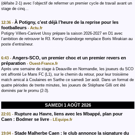
(défaite 2-1) avec l’objectif de refermer un premier cycle de travail avant un
stage de cinq…
À Potigny, c’est déjà l’heure de la reprise pour les
12:36 -
footballeurs
- Actu.fr
Potigny Villers-Canivet Ussy prépare la saison 2026-2027 en D1 avec
l’ambition de retrouver le R3. Kenny Graindorge remplace Boris Mirakian au
poste d’entraîneur.
Angers-SCO, un premier choc et un premier revers en
6:43 -
préparation
- Ouest-France.fr
Après une semaine de stage à Deauville en Normandie, les joueurs du SCO
ont affronté Le Mans FC (L1), sur le chemin du retour, pour leur troisième
match amical à Coulaines en Sarthe ce samedi 1er août. Dans un format de
quatre périodes de trente minutes, les joueurs de Stéphane Gilli ont été
dominés par le promu (2-3).
SAMEDI 1 AOÛT 2026
Rupture au Havre, liens avec les Mbappé, plan pour
22:01 -
Caen : Bodmer se livre
- LEquipe.fr
Stade Malherbe Caen : le club annonce la signature du
19:04 -