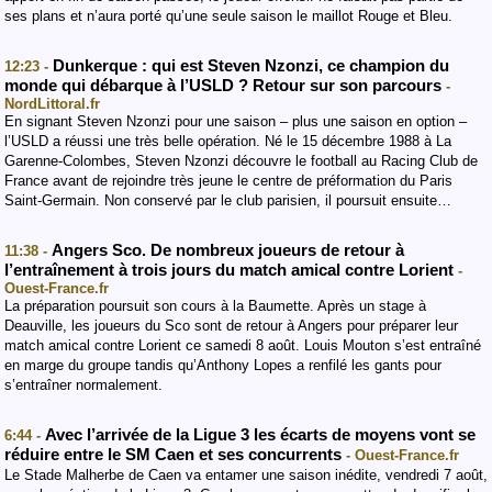
ses plans et n’aura porté qu’une seule saison le maillot Rouge et Bleu.
Dunkerque : qui est Steven Nzonzi, ce champion du
12:23 -
monde qui débarque à l’USLD ? Retour sur son parcours
-
NordLittoral.fr
En signant Steven Nzonzi pour une saison – plus une saison en option –
l’USLD a réussi une très belle opération. Né le 15 décembre 1988 à La
Garenne-Colombes, Steven Nzonzi découvre le football au Racing Club de
France avant de rejoindre très jeune le centre de préformation du Paris
Saint-Germain. Non conservé par le club parisien, il poursuit ensuite…
Angers Sco. De nombreux joueurs de retour à
11:38 -
l’entraînement à trois jours du match amical contre Lorient
-
Ouest-France.fr
La préparation poursuit son cours à la Baumette. Après un stage à
Deauville, les joueurs du Sco sont de retour à Angers pour préparer leur
match amical contre Lorient ce samedi 8 août. Louis Mouton s’est entraîné
en marge du groupe tandis qu’Anthony Lopes a renfilé les gants pour
s’entraîner normalement.
Avec l’arrivée de la Ligue 3 les écarts de moyens vont se
6:44 -
réduire entre le SM Caen et ses concurrents
- Ouest-France.fr
Le Stade Malherbe de Caen va entamer une saison inédite, vendredi 7 août,