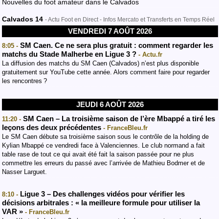
Nouvelles du foot amateur dans le Calvados
Calvados 14
- Actu Foot en Direct - Infos Mercato et Transferts en Temps Réel
VENDREDI 7 AOÛT 2026
SM Caen. Ce ne sera plus gratuit : comment regarder les
8:05 -
matchs du Stade Malherbe en Ligue 3 ?
- Actu.fr
La diffusion des matchs du SM Caen (Calvados) n’est plus disponible
gratuitement sur YouTube cette année. Alors comment faire pour regarder
les rencontres ?
JEUDI 6 AOÛT 2026
SM Caen – La troisième saison de l’ère Mbappé a tiré les
11:20 -
leçons des deux précédentes
- FranceBleu.fr
Le SM Caen débute sa troisième saison sous le contrôle de la holding de
Kylian Mbappé ce vendredi face à Valenciennes. Le club normand a fait
table rase de tout ce qui avait été fait la saison passée pour ne plus
commettre les erreurs du passé avec l’arrivée de Mathieu Bodmer et de
Nasser Larguet.
Ligue 3 – Des challenges vidéos pour vérifier les
8:10 -
décisions arbitrales : « la meilleure formule pour utiliser la
VAR »
- FranceBleu.fr