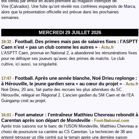
été vendu par erreur en avant-première au magasin Intersport de
Vire (Calvados). Une fuite qu’ont révélé nos confrères espagnols de Marca,
alors que la présentation officielle est prévue dans les prochaines
semaines.
MERCREDI 29 JUILLET 2026
Football. Des primes mais pas de salaires fixes : l’ASPTT
18:32 -
Caen n’est « pas un club comme les autres »
- Actu.fr
L’ASPTT Caen, promue en National 2, a abandonné les rémunérations fixes
pour ne défrayer ses joueurs qu’avec des primes de matchs. Le club
cultive, ici aussi, sa singularité.
Football. Après une année blanche, Noé Drieu replonge :
17:47 -
à Hérouville, le jeune gardien sera « au cœur du projet »
- Actu.fr
Noé Drieu, 20 ans, fait partie des recrues les plus attendues du SC
Hérouville, relégué en Régional 2. L’ancien gardien du SM Caen et de l’EA
Guingamp croit au projet.
Foot amateur : l’entraîneur Matthieu Chevreau rebondit à
16:01 -
Carentan après son départ de Mondeville
- Foot-National.com
Après trois saisons sur le banc de l’USON Mondeville, Matthieu Chevreau a
choisi de poursuivre sa carrière au CS Carentan. Le technicien de 38 ans
entend retrouver un rôle centré sur le terrain après une dernière saison