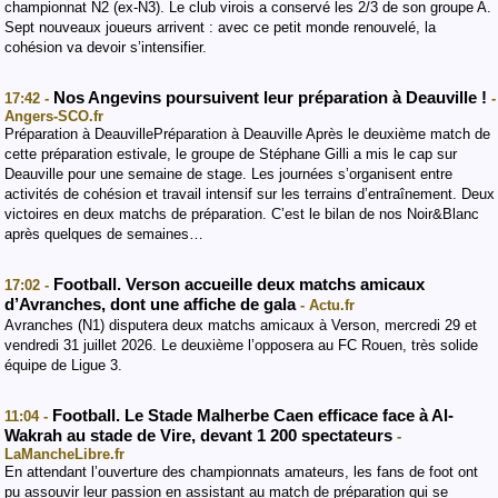
championnat N2 (ex-N3). Le club virois a conservé les 2/3 de son groupe A.
Sept nouveaux joueurs arrivent : avec ce petit monde renouvelé, la
cohésion va devoir s’intensifier.
Nos Angevins poursuivent leur préparation à Deauville !
17:42 -
-
Angers-SCO.fr
Préparation à DeauvillePréparation à Deauville Après le deuxième match de
cette préparation estivale, le groupe de Stéphane Gilli a mis le cap sur
Deauville pour une semaine de stage. Les journées s’organisent entre
activités de cohésion et travail intensif sur les terrains d’entraînement. Deux
victoires en deux matchs de préparation. C’est le bilan de nos Noir&Blanc
après quelques de semaines…
Football. Verson accueille deux matchs amicaux
17:02 -
d’Avranches, dont une affiche de gala
- Actu.fr
Avranches (N1) disputera deux matchs amicaux à Verson, mercredi 29 et
vendredi 31 juillet 2026. Le deuxième l’opposera au FC Rouen, très solide
équipe de Ligue 3.
Football. Le Stade Malherbe Caen efficace face à Al-
11:04 -
Wakrah au stade de Vire, devant 1 200 spectateurs
-
LaMancheLibre.fr
En attendant l’ouverture des championnats amateurs, les fans de foot ont
pu assouvir leur passion en assistant au match de préparation qui se