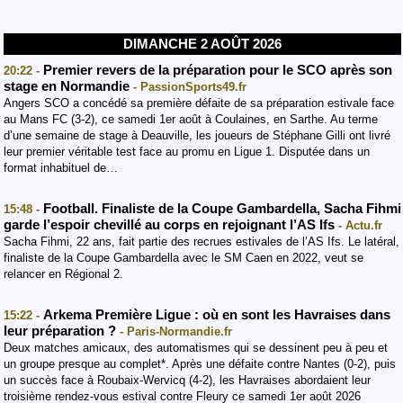
DIMANCHE 2 AOÛT 2026
Premier revers de la préparation pour le SCO après son
20:22 -
stage en Normandie
- PassionSports49.fr
Angers SCO a concédé sa première défaite de sa préparation estivale face
au Mans FC (3-2), ce samedi 1er août à Coulaines, en Sarthe. Au terme
d’une semaine de stage à Deauville, les joueurs de Stéphane Gilli ont livré
leur premier véritable test face au promu en Ligue 1. Disputée dans un
format inhabituel de…
Football. Finaliste de la Coupe Gambardella, Sacha Fihmi
15:48 -
garde l’espoir chevillé au corps en rejoignant l’AS Ifs
- Actu.fr
Sacha Fihmi, 22 ans, fait partie des recrues estivales de l’AS Ifs. Le latéral,
finaliste de la Coupe Gambardella avec le SM Caen en 2022, veut se
relancer en Régional 2.
Arkema Première Ligue : où en sont les Havraises dans
15:22 -
leur préparation ?
- Paris-Normandie.fr
Deux matches amicaux, des automatismes qui se dessinent peu à peu et
un groupe presque au complet*. Après une défaite contre Nantes (0-2), puis
un succès face à Roubaix-Wervicq (4-2), les Havraises abordaient leur
troisième rendez-vous estival contre Fleury ce samedi 1er août 2026