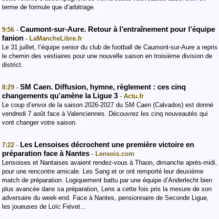
terme de formule que d’arbitrage.
Caumont-sur-Aure. Retour à l’entraînement pour l’équipe
9:56 -
fanion
- LaMancheLibre.fr
Le 31 juillet, l’équipe senior du club de football de Caumont-sur-Aure a repris
le chemin des vestiaires pour une nouvelle saison en troisième division de
district.
SM Caen. Diffusion, hymne, règlement : ces cinq
8:29 -
changements qu’amène la Ligue 3
- Actu.fr
Le coup d’envoi de la saison 2026-2027 du SM Caen (Calvados) est donné
vendredi 7 août face à Valenciennes. Découvrez les cinq nouveautés qui
vont changer votre saison.
Les Lensoises décrochent une première victoire en
7:22 -
préparation face à Nantes
- Lensois.com
Lensoises et Nantaises avaient rendez-vous à Thaon, dimanche après-midi,
pour une rencontre amicale. Les Sang et or ont remporté leur deuxième
match de préparation. Logiquement battu par une équipe d’Anderlecht bien
plus avancée dans sa préparation, Lens a cette fois pris la mesure de son
adversaire du week-end. Face à Nantes, pensionnaire de Seconde Ligue,
les joueuses de Loïc Fiévet…