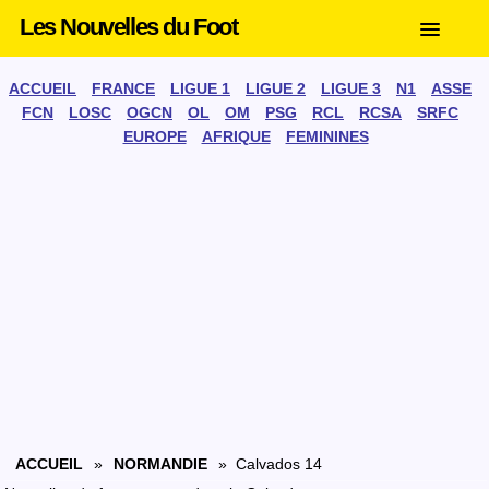
Les Nouvelles du Foot
ACCUEIL
FRANCE
LIGUE 1
LIGUE 2
LIGUE 3
N1
ASSE
FCN
LOSC
OGCN
OL
OM
PSG
RCL
RCSA
SRFC
EUROPE
AFRIQUE
FEMININES
ACCUEIL
»
NORMANDIE
» Calvados 14