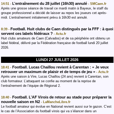
L’entraînement du 28 juillet (16h30) annulé
14:51 -
- SMCaen.fr
Après une grosse séance de travail ce mardi matin à Bayeux, le staff du
groupe professionnel a décidé de laisser au repos les joueurs cet après-
midi. L’entraînement initialement prévu à 16h30 est annulé.
Football. Huit clubs de Caen distingués par la FFF : à quoi
8:39 -
servent ces labels fédéraux ?
- Actu.fr
Huit clubs amateurs de Caen (Calvados) et de sa périphérie ont obtenu un
label fédéral, délivré par la Fédération française de football lundi 20 juillet
2026.
LUNDI 27 JUILLET 2026
Football. Lucas Chaillou revient à Carentan : « Je veux
18:41 -
retrouver un maximum de plaisir et de temps de jeu »
- Actu.fr
Après une saison à Vire, Lucas Chaillou (24 ans) revient à Carentan, son
club formateur. L’attaquant se confie au moment de la reprise de
l’entraînement de l’équipe de Régional 2.
Football. L’AF Virois de retour au stade pour préparer la
18:40 -
nouvelle saison en N2
- LaMancheLibre.fr
Le football amateur qui évolue en National revient aussi sur le gazon. C’est
le cas de l’Association du football virois qui va s’élancer dans un