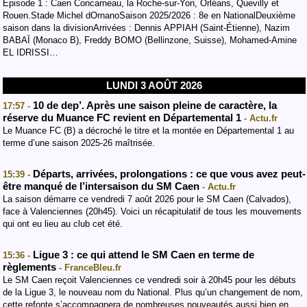
Episode 1 : Caen Concarneau, la Roche-sur-Yon, Orléans, Quevilly et
Rouen.Stade Michel dOrnanoSaison 2025/2026 : 8e en NationalDeuxième
saison dans la divisionArrivées : Dennis APPIAH (Saint-Étienne), Nazim
BABAÏ (Monaco B), Freddy BOMO (Bellinzone, Suisse), Mohamed-Amine
EL IDRISSI…
LUNDI 3 AOÛT 2026
10 de dep’. Après une saison pleine de caractère, la
17:57 -
réserve du Muance FC revient en Départemental 1
- Actu.fr
Le Muance FC (B) a décroché le titre et la montée en Départemental 1 au
terme d’une saison 2025-26 maîtrisée.
Départs, arrivées, prolongations : ce que vous avez peut-
15:39 -
être manqué de l’intersaison du SM Caen
- Actu.fr
La saison démarre ce vendredi 7 août 2026 pour le SM Caen (Calvados),
face à Valenciennes (20h45). Voici un récapitulatif de tous les mouvements
qui ont eu lieu au club cet été.
Ligue 3 : ce qui attend le SM Caen en terme de
15:36 -
règlements
- FranceBleu.fr
Le SM Caen reçoit Valenciennes ce vendredi soir à 20h45 pour les débuts
de la Ligue 3, le nouveau nom du National. Plus qu’un changement de nom,
cette refonte s’accompagnera de nombreuses nouveautés aussi bien en