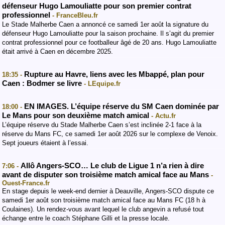
défenseur Hugo Lamouliatte pour son premier contrat
professionnel
- FranceBleu.fr
Le Stade Malherbe Caen a annoncé ce samedi 1er août la signature du
défenseur Hugo Lamouliatte pour la saison prochaine. Il s’agit du premier
contrat professionnel pour ce footballeur âgé de 20 ans. Hugo Lamouliatte
était arrivé à Caen en décembre 2025.
Rupture au Havre, liens avec les Mbappé, plan pour
18:35 -
Caen : Bodmer se livre
- LEquipe.fr
EN IMAGES. L’équipe réserve du SM Caen dominée par
18:00 -
Le Mans pour son deuxième match amical
- Actu.fr
L’équipe réserve du Stade Malherbe Caen s’est inclinée 2-1 face à la
réserve du Mans FC, ce samedi 1er août 2026 sur le complexe de Venoix.
Sept joueurs étaient à l’essai.
Allô Angers-SCO… Le club de Ligue 1 n’a rien à dire
7:06 -
avant de disputer son troisième match amical face au Mans
-
Ouest-France.fr
En stage depuis le week-end dernier à Deauville, Angers-SCO dispute ce
samedi 1er août son troisième match amical face au Mans FC (18 h à
Coulaines). Un rendez-vous avant lequel le club angevin a refusé tout
échange entre le coach Stéphane Gilli et la presse locale.