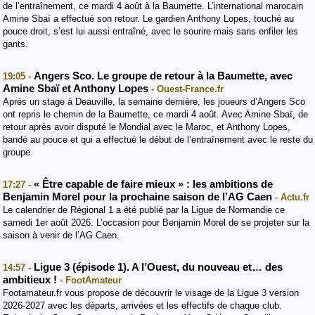
de l’entraînement, ce mardi 4 août à la Baumette. L’international marocain
Amine Sbaï a effectué son retour. Le gardien Anthony Lopes, touché au
pouce droit, s’est lui aussi entraîné, avec le sourire mais sans enfiler les
gants.
Angers Sco. Le groupe de retour à la Baumette, avec
19:05 -
Amine Sbaï et Anthony Lopes
- Ouest-France.fr
Après un stage à Deauville, la semaine dernière, les joueurs d’Angers Sco
ont repris le chemin de la Baumette, ce mardi 4 août. Avec Amine Sbaï, de
retour après avoir disputé le Mondial avec le Maroc, et Anthony Lopes,
bandé au pouce et qui a effectué le début de l’entraînement avec le reste du
groupe
« Être capable de faire mieux » : les ambitions de
17:27 -
Benjamin Morel pour la prochaine saison de l’AG Caen
- Actu.fr
Le calendrier de Régional 1 a été publié par la Ligue de Normandie ce
samedi 1er août 2026. L’occasion pour Benjamin Morel de se projeter sur la
saison à venir de l’AG Caen.
Ligue 3 (épisode 1). A l’Ouest, du nouveau et… des
14:57 -
ambitieux !
- FootAmateur
Footamateur.fr vous propose de découvrir le visage de la Ligue 3 version
2026-2027 avec les départs, arrivées et les effectifs de chaque club.