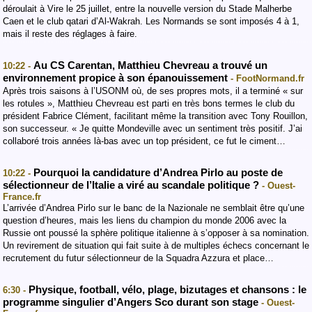
déroulait à Vire le 25 juillet, entre la nouvelle version du Stade Malherbe
Caen et le club qatari d’Al-Wakrah. Les Normands se sont imposés 4 à 1,
mais il reste des réglages à faire.
Au CS Carentan, Matthieu Chevreau a trouvé un
10:22 -
environnement propice à son épanouissement
- FootNormand.fr
Après trois saisons à l’USONM où, de ses propres mots, il a terminé « sur
les rotules », Matthieu Chevreau est parti en très bons termes le club du
président Fabrice Clément, facilitant même la transition avec Tony Rouillon,
son successeur. « Je quitte Mondeville avec un sentiment très positif. J’ai
collaboré trois années là-bas avec un top président, ce fut le ciment…
Pourquoi la candidature d’Andrea Pirlo au poste de
10:22 -
sélectionneur de l’Italie a viré au scandale politique ?
- Ouest-
France.fr
L’arrivée d’Andrea Pirlo sur le banc de la Nazionale ne semblait être qu’une
question d’heures, mais les liens du champion du monde 2006 avec la
Russie ont poussé la sphère politique italienne à s’opposer à sa nomination.
Un revirement de situation qui fait suite à de multiples échecs concernant le
recrutement du futur sélectionneur de la Squadra Azzura et place…
Physique, football, vélo, plage, bizutages et chansons : le
6:30 -
programme singulier d’Angers Sco durant son stage
- Ouest-