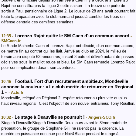
Souvent en difficulté depuis son arrivée à Caen il y a deux ans, Lorenzo
Rajot ne connaîtra pas la Ligue 3 cette saison. Il a trouvé une porte de
sortie à Pau, pensionnaire de Ligue 2. Le joueur de 28 ans avait pourtant fait
toute la préparation avec le club normand jusqu’à combler les trous en
défense centrale ces dernières semaines.
Lorenzo Rajot quitte le SM Caen d’un commun accord
12:35 -
-
SMCaen.fr
Le Stade Malherbe Caen et Lorenzo Rajot ont décidé, d’un commun accord,
de mettre fin au contrat qui les liait. Arrivé au club en 2024, le milieu de
terrain aura disputé 63 rencontres, inscrit 3 buts et délivré autant de passes
décisives sous le maillot rouge et bleu. Le SM Caen remercie Lorenzo Rajot
pour son implication durant son aventure…
Football. Fort d’un recrutement ambitieux, Mondeville
10:46 -
annonce la couleur : « Le club mérite de retourner en Régional
1 »
- Actu.fr
Mondeville, relégué en Régional 2, espère retourner au plus vite au plus
haut niveau régional. C’est l’objectif de son nouvel entraîneur, Tony Rouillon.
Le stage à Deauville se poursuit !
10:32 -
- Angers-SCO.fr
Stage à DeauvilleStage à Deauville Deux jours avant le 3ème match de
préparation, le groupe de Stéphane Gilli ne ralentit pas la cadence. La
montée en puissance continue pour Noir&Blanc pendant le stage à