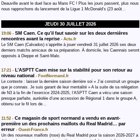
Deauville avant le duel face au Mans FC ! Plus les jours passent, plus nous
nous rapprochons du lancement de la Ligue 1 McDonald’s (23 août…
JEUDI 30 JUILLET 2026
SM Caen. Ce qu’il faut savoir sur les deux dernières
19:06 -
rencontres avant la reprise
- Actu.fr
Le SM Caen (Calvados) s’apprête à jouer vendredi 31 juillet 2026 ses deux
derniers matchs amicaux de sa préparation. À domicile, les Caennais seront
opposés à Dieppe et Saint-Malo.
L’ASPTT Caen mise sur la stabilité pour son retour au
17:21 -
niveau national
- FootNormand.fr
Le contexte : laisser la dernière saison derrière soi « J’ai construit un groupe
que je connais. Je suis garant de leur mentalité » A la suite de sa relégation
de N3 à la fin de l’exercice 2024-2025, l’ASPTT Caen a vécu une saison
presque parfaite, auréolée d’une accession de Régional 1 dans le groupe A,
obtenu sur le fil lors de…
Ce magasin de sport normand a vendu en avant-
11:52 -
première un des prochains maillots du Real Madrid… par
erreur
- Ouest-France.fr
Un des nouveaux maillots (rose) du Real Madrid pour la saison 2026-2027 a