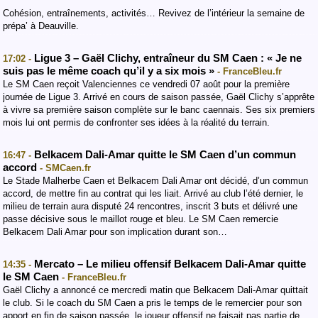
Cohésion, entraînements, activités… Revivez de l’intérieur la semaine de
prépa’ à Deauville.
Ligue 3 – Gaël Clichy, entraîneur du SM Caen : « Je ne
17:02 -
suis pas le même coach qu’il y a six mois »
- FranceBleu.fr
Le SM Caen reçoit Valenciennes ce vendredi 07 août pour la première
journée de Ligue 3. Arrivé en cours de saison passée, Gaël Clichy s’apprête
à vivre sa première saison complète sur le banc caennais. Ses six premiers
mois lui ont permis de confronter ses idées à la réalité du terrain.
Belkacem Dali-Amar quitte le SM Caen d’un commun
16:47 -
accord
- SMCaen.fr
Le Stade Malherbe Caen et Belkacem Dali Amar ont décidé, d’un commun
accord, de mettre fin au contrat qui les liait. Arrivé au club l’été dernier, le
milieu de terrain aura disputé 24 rencontres, inscrit 3 buts et délivré une
passe décisive sous le maillot rouge et bleu. Le SM Caen remercie
Belkacem Dali Amar pour son implication durant son…
Mercato – Le milieu offensif Belkacem Dali-Amar quitte
14:35 -
le SM Caen
- FranceBleu.fr
Gaël Clichy a annoncé ce mercredi matin que Belkacem Dali-Amar quittait
le club. Si le coach du SM Caen a pris le temps de le remercier pour son
apport en fin de saison passée, le joueur offensif ne faisait pas partie de