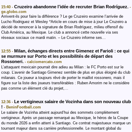
Cruzeiro abandonne l’idée de recruter Brian Rodríguez.
15:40 -
-
ge.globo.com
Arrivent-ils pour faire la différence ? Le ge Cruzeiro examine l’arrivée de
Lucho Rodriguez et Wesley *Article en cours de mise à jour Le Cruzeiro a
décidé de renoncer à la signature de Brian Rodríguez, milieu offensif du
Club América, au Mexique. Le club a annoncé cette nouvelle via ses
réseaux sociaux ce mardi matin. – Le Cruzeiro informe ses…
Milan, échanges directs entre Gimenez et Farioli : ce qui
12:55 -
se murmure sur Porto et les possibilités de départ des
Rossoneri.
- calciomercato.com
L’attaquant mexicain pourrait dire adieu au Milan : le FC Porto est sur le
coup. L’avenir de Santiago Gimenez semble de plus en plus éloigné du club
milanais. Ce joueur a toujours rêvé de porter le maillot rossonero, mais il
figure sur la liste des joueurs transférables : Ruben Amorim ne le considère
pas comme un élément clé du projet,…
Le vertigineux salaire de Vozinha dans son nouveau club
12:36 -
!
- BeninFootball.com
Le salaire de Vozinha atteint aujourd’hui des sommets complètement
vertigineux. Après un passage remarqué au Mexique, le héros de la Coupe
du monde 2026 a enfin atterri à Santiago. Ce contrat majestueux marque un
tournant majeur dans sa carrière professionnelle. Le montant global du