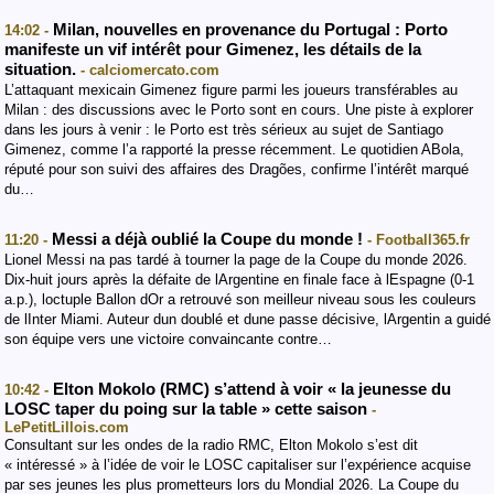
Milan, nouvelles en provenance du Portugal : Porto
14:02 -
manifeste un vif intérêt pour Gimenez, les détails de la
situation.
- calciomercato.com
L’attaquant mexicain Gimenez figure parmi les joueurs transférables au
Milan : des discussions avec le Porto sont en cours. Une piste à explorer
dans les jours à venir : le Porto est très sérieux au sujet de Santiago
Gimenez, comme l’a rapporté la presse récemment. Le quotidien ABola,
réputé pour son suivi des affaires des Dragões, confirme l’intérêt marqué
du…
Messi a déjà oublié la Coupe du monde !
11:20 -
- Football365.fr
Lionel Messi na pas tardé à tourner la page de la Coupe du monde 2026.
Dix-huit jours après la défaite de lArgentine en finale face à lEspagne (0-1
a.p.), loctuple Ballon dOr a retrouvé son meilleur niveau sous les couleurs
de lInter Miami. Auteur dun doublé et dune passe décisive, lArgentin a guidé
son équipe vers une victoire convaincante contre…
Elton Mokolo (RMC) s’attend à voir « la jeunesse du
10:42 -
LOSC taper du poing sur la table » cette saison
-
LePetitLillois.com
Consultant sur les ondes de la radio RMC, Elton Mokolo s’est dit
« intéressé » à l’idée de voir le LOSC capitaliser sur l’expérience acquise
par ses jeunes les plus prometteurs lors du Mondial 2026. La Coupe du