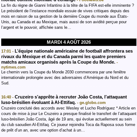
La fin du règne de Gianni Infantino à la tête de la FIFA est-elle imminente ?
Le président de l’instance mondiale essuie de vives critiques depuis des
mois en raison de sa gestion de la dernière Coupe du monde aux États-
Unis, au Canada et au Mexique, mais aussi de son avidité perçue pour
l’argent et le pouvoir, affichée sans le…
MARDI 4 AOÛT 2026
L’équipe nationale américaine de football affrontera ses
17:01 -
rivaux du Mexique et du Canada parmi les quatre premiers
matchs amicaux organisés après la Coupe du Monde.
-
nytimes.com
Le chemin vers la Coupe du Monde 2030 commencera par une fenêtre
internationale prolongée avec des adversaires d’Amérique du Nord et du
Sud.
Cruzeiro s’apprête à recruter João Costa, l’attaquant
16:40 -
luso-brésilien évoluant à Al-Ettifaq.
- ge.globo.com
Cruzeiro concluté des accords avec Wesley et Lucho Rodríguez * Article en
cours de mise à jour Le Cruzeiro a presque finalisé le transfert de l’attaquant
luso-brésilien João Costa, âgé de 19 ans, qui évolue actuellement au sein
du club saoudien Al-Ettifaq. Ce joueur rejoindra Toca da Raposa sous forme
de prêt d’un an, avec une option d’achat à un…