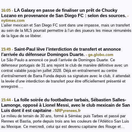
LA Galaxy en passe de finaliser un prêt de Chucky
16:05 -
Lozano en provenance de San Diego FC : selon des sources.
-
nytimes.com
L’ailier mexicain et San Diego FC sont dans une impasse, mais un transfert
au sein de la MLS pourrait permettre à l’un des joueurs les mieux rémunérés
de la ligue de se libérer.
Saint-Paul lève l’interdiction de transfert et annonce
15:49 -
l’arrivée du défenseur Domingos Duarte.
- ge.globo.com
Le São Paulo a annoncé ce jeudi l’arrivée de Domingos Duarte. Ce
défenseur portugais de 31 ans rejoint le club de manière définitive avec un
contrat valable jusqu’en juillet 2028. Déjà en entraînement au centre
d’entraînement de Barra Funda depuis sa signature avec le club, il attendait
la levée d’une interdiction de transfert pour être officiellement présenté et
enregistré.…
La folle soirée du footballeur tarbais, Sébastien Salles-
15:44 -
Lamonge, opposé à Lionel Messi, avec le club mexicain de San
Luis dont il est capitaine
- NRPyrenees.fr
Le milieu de terrain de 30 ans, formé à Séméac puis Tarbes et passé par
Rennes et Bastia, porte depuis trois ans les couleurs de l’Atlético San Luis
au Mexique. Ce mercredi, celui qui est devenu capitaine des Rouge et…