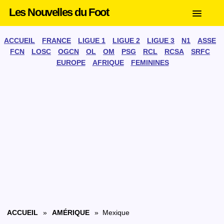
Les Nouvelles du Foot
ACCUEIL
FRANCE
LIGUE 1
LIGUE 2
LIGUE 3
N1
ASSE
FCN
LOSC
OGCN
OL
OM
PSG
RCL
RCSA
SRFC
EUROPE
AFRIQUE
FEMININES
ACCUEIL
»
AMÉRIQUE
» Mexique