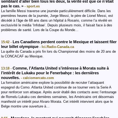
semblant d’aller bien tous les deux, la vérité est que ce n’était
pas le cas. »
- sport.es
La famille Messi traverse une journée particulièrement difficile. Dans les
premières heures de la journée, Jorge Messi, le père de Lionel Messi, est
décédé à l’âge de 68 ans dans un hôpital à Rosario, comme l’a révélé en
exclusivité le média ‘Infobae’. Depuis plusieurs mois, il faisait face à des
problèmes de santé. Lors de la Coupe du Monde…
Les Canadiens perdent contre le Mexique et laissent filer
15:42 -
leur billet olympique
- Ici.Radio-Canada.ca
La quête du Canada a pris fin lors du Championnat des moins de 20 ans de
la CONCACAF au Mexique.
Comme, l’Atlanta United s’intéresse à Morata suite à
13:18 -
l’intérêt de Lukaku pour le Fenerbahçe : les dernières
nouvelles.
- calciomercato.com
La formation américaine explore la possibilité de recruter l’attaquant
espagnol du Como. Atlanta United continue de se tourner vers la Serie A
pour renforcer son attaque. Après avoir établi des contacts avec l’entourage
de Romelu Lukaku ces dernières semaines, les Américains ont désormais
manifesté un intérêt pour Alvaro Morata. Cet intérêt intervient alors que le
Belge montre une ouverture à…