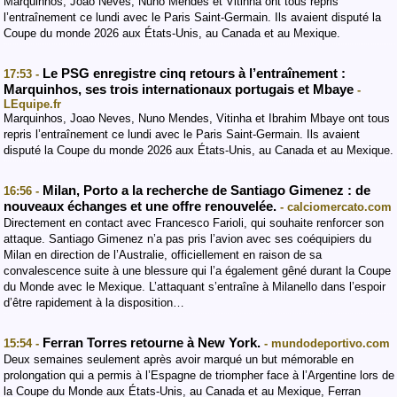
Marquinhos, Joao Neves, Nuno Mendes et Vitinha ont tous repris
l’entraînement ce lundi avec le Paris Saint-Germain. Ils avaient disputé la
Coupe du monde 2026 aux États-Unis, au Canada et au Mexique.
Le PSG enregistre cinq retours à l’entraînement :
17:53 -
Marquinhos, ses trois internationaux portugais et Mbaye
-
LEquipe.fr
Marquinhos, Joao Neves, Nuno Mendes, Vitinha et Ibrahim Mbaye ont tous
repris l’entraînement ce lundi avec le Paris Saint-Germain. Ils avaient
disputé la Coupe du monde 2026 aux États-Unis, au Canada et au Mexique.
Milan, Porto a la recherche de Santiago Gimenez : de
16:56 -
nouveaux échanges et une offre renouvelée.
- calciomercato.com
Directement en contact avec Francesco Farioli, qui souhaite renforcer son
attaque. Santiago Gimenez n’a pas pris l’avion avec ses coéquipiers du
Milan en direction de l’Australie, officiellement en raison de sa
convalescence suite à une blessure qui l’a également gêné durant la Coupe
du Monde avec le Mexique. L’attaquant s’entraîne à Milanello dans l’espoir
d’être rapidement à la disposition…
Ferran Torres retourne à New York.
15:54 -
- mundodeportivo.com
Deux semaines seulement après avoir marqué un but mémorable en
prolongation qui a permis à l’Espagne de triompher face à l’Argentine lors de
la Coupe du Monde aux États-Unis, au Canada et au Mexique, Ferran