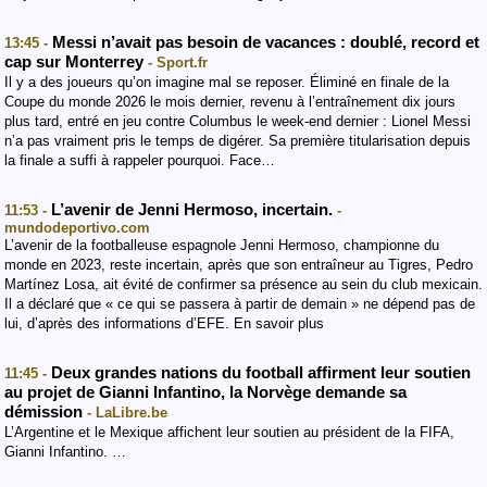
Messi n’avait pas besoin de vacances : doublé, record et
13:45 -
cap sur Monterrey
- Sport.fr
Il y a des joueurs qu’on imagine mal se reposer. Éliminé en finale de la
Coupe du monde 2026 le mois dernier, revenu à l’entraînement dix jours
plus tard, entré en jeu contre Columbus le week-end dernier : Lionel Messi
n’a pas vraiment pris le temps de digérer. Sa première titularisation depuis
la finale a suffi à rappeler pourquoi. Face…
L’avenir de Jenni Hermoso, incertain.
11:53 -
-
mundodeportivo.com
L’avenir de la footballeuse espagnole Jenni Hermoso, championne du
monde en 2023, reste incertain, après que son entraîneur au Tigres, Pedro
Martínez Losa, ait évité de confirmer sa présence au sein du club mexicain.
Il a déclaré que « ce qui se passera à partir de demain » ne dépend pas de
lui, d’après des informations d’EFE. En savoir plus
Deux grandes nations du football affirment leur soutien
11:45 -
au projet de Gianni Infantino, la Norvège demande sa
démission
- LaLibre.be
L’Argentine et le Mexique affichent leur soutien au président de la FIFA,
Gianni Infantino. …