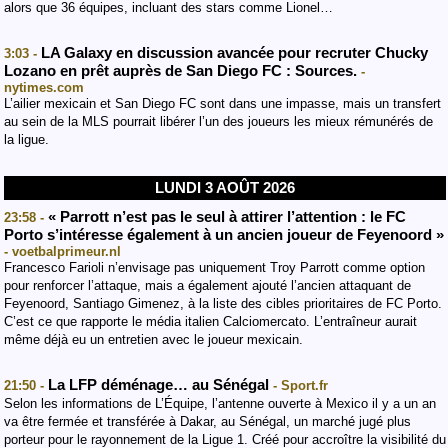
alors que 36 équipes, incluant des stars comme Lionel…
LA Galaxy en discussion avancée pour recruter Chucky
3:03 -
Lozano en prêt auprès de San Diego FC : Sources.
-
nytimes.com
L’ailier mexicain et San Diego FC sont dans une impasse, mais un transfert
au sein de la MLS pourrait libérer l’un des joueurs les mieux rémunérés de
la ligue.
LUNDI 3 AOÛT 2026
« Parrott n’est pas le seul à attirer l’attention : le FC
23:58 -
Porto s’intéresse également à un ancien joueur de Feyenoord »
- voetbalprimeur.nl
Francesco Farioli n’envisage pas uniquement Troy Parrott comme option
pour renforcer l’attaque, mais a également ajouté l’ancien attaquant de
Feyenoord, Santiago Gimenez, à la liste des cibles prioritaires de FC Porto.
C’est ce que rapporte le média italien Calciomercato. L’entraîneur aurait
même déjà eu un entretien avec le joueur mexicain.
La LFP déménage… au Sénégal
21:50 -
- Sport.fr
Selon les informations de L’Équipe, l’antenne ouverte à Mexico il y a un an
va être fermée et transférée à Dakar, au Sénégal, un marché jugé plus
porteur pour le rayonnement de la Ligue 1. Créé pour accroître la visibilité du