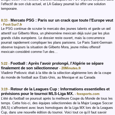
l’effectif de son club actuel, et LA Galaxy pourrait lui offrir une solution
temporaire.
Mercato PSG : Paris sur un crack que toute l’Europe veut
8:33 -
- Foot-Sur7.fr
‎‎Le PSG continue de scruter le mercato des jeunes talents et garde un œil
attentif sur Gilberto Mora, un phénomène mexicain déjà suivi par les plus
grands clubs européens. Le dossier reste ouvert, mais la concurrence
pourrait rapidement compliquer les plans parisiens. ‎Le Paris Saint-Germain
observe toujours la situation de Gilberto Mora, jeune milieu offensif
mexicain considéré comme l’un des…
Football : Après l’avoir prolongé, l’Algérie se sépare
5:22 -
finalement de son sélectionneur
- 20Minutes.fr
Vladimir Petkovic était à la tête de la sélection algérienne lors de la coupe
du monde de football aux Etats-Unis, au Mexique et au Canada
Retour de la Leagues Cup : Informations essentielles et
3:19 -
prévisions pour le tournoi MLS-Liga MX.
- foxsports.com
L’été du football se poursuit après la meilleure Coupe du Monde de tous les
temps. Cette fois-ci, des équipes sélectionnées de la Major League Soccer
(MLS) s’affrontent avec leurs homologues de la Liga MX lors de la Leagues
Cup, dans une nouvelle édition du tournoi. Voici tout ce qu’il faut savoir