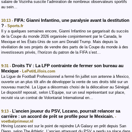
salaire de Vozinha suscite l’admiration de nombreux observateurs sportifs
au sein…
FIFA: Gianni Infantino, une paralysie avant la destitution
10:13 -
?
- Sports.fr
Il y a quelques semaines encore, Gianni Infantino se gargarisait du succès
de la Coupe du monde 2026 organisée conjointement par le Canada, le
Mexique et les États-Unis de son ami Donald Trump. Mais depuis la
révélation de ses projets de vendre des parts de la Coupe du monde à des
investisseurs privés, l’horizon du patron de la FIFA s’est…
Droits TV : La LFP contrainte de fermer son bureau au
9:31 -
Mexique
- LePetitLillois.com
La Ligue de Football Professionnel a fermé fin juillet son antenne à Mexico,
ouverte un an plus tôt afin de développer la vente de ses droits télé sur un
nouveau marché. La Ligue a désormais choisi de la délocaliser au Sénégal.
Le dispositif reposait, selon L’Equipe, sur un seul représentant sur place,
recruté via un contrat de Volontariat International en…
L’ancien joueur du PSV, Lozano, pourrait relancer sa
9:13 -
carrière : un accord de prêt se profile pour le Mexicain.
-
voetbalprimeur.nl
Hirving Lozano est sur le point de rejoindre LA Galaxy en prêt depuis San
Diego, selon The Athletic. L’ancien attaquant du PSV a perdu sa place dans