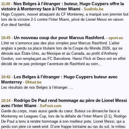
Nos Belges à l’étranger : buteur, Hugo Cuypers offre la
11:00 -
victoire à Monterrey face à l’Inter Miami
- SudInfo.be
Hugo Cuypers, nouvel attaquant du CF Monterrey, a marqué son premier but
lors de la victoire 2-1 contre l’Inter Miami, privé de Lionel Messi en raison
d’un deuil familial.
Un nouveau coup dur pour Marcus Rashford.
10:45 -
- sport.es
L’été ne s’annonce pas des plus simples pour Marcus Rashford. L’ailier
anglais a perdu sa place titulaire lors de la Coupe du Monde 2026, qui se
déroule aux États-Unis, au Mexique et au Canada, au profit d’Anthony
Gordon, son remplaçant au FC Barcelone. Hansi Flick et Deco ont en effet
décidé de ne pas prolonger l’aventure de Rashford au sein…
Les Belges à l’étranger : Hugo Cuypers buteur avec
10:42 -
Monterrey
- DHnet.be
Les résultats de nos Belges à l’étranger. …
Rodrigo De Paul rend hommage au père de Lionel Messi
10:14 -
avec l’Inter Miami
- SoFoot.com
Garde du corps, mais aussi garde du cœur. Buteur ce dimanche face à
Monterrey en Leagues Cup, lors de la défaite de l’Inter Miami (2-1), Rodrigo
De Paul a tenu à rendre hommage à son meilleur pote, Lionel Messi, qui a
perdu son père ce week-end. D’une frappe lointaine au ras du sol, le milieu