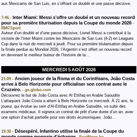
aux Mexicains de San Luis, en s’offrant un doublé et une passe décisive.
Inter Miami: Messi s’offre un doubé et un nouveau record
7:46 -
pour sa première titurisation depuis la Coupe du monde 2026
-
RMCSport
Auteur d’un doublé et d’une passe décisive, Lionel Messi a contribué à la
victoire de l’Inter Miami contre les Mexicains de San Luis (4-2) en Leagues
Cup dans la nuit de mercredi à jeudi. Pour sa première titularisation depuis
la finale perdue au Mondial 2026, l’Argentin s’est offert un nouveau record
en devenant le meilleur buteur de l’histoire de la…
MERCREDI 5 AOÛT 2026
Ancien joueur de la Roma et du Corinthians, João Costa
21:09 -
arrive à Belo Horizonte pour officialiser son contrat avec le
Cruzeiro.
- ge.globo.com
Découvrez le but de João Costa avec Al Ettifaq en Arabie Saoudite
L’attaquant João Costa a atterri à Belo Horizonte ce mercredi. À 21 ans, le
joueur, qui évolue au sein d’Al-Ettifaq en Arabie Saoudite, va subir des
examens médicaux. Il signera un contrat de prêt d’une durée d’un an, avec
une option d’achat partielle pour ses droits économiques. João…
Désespéré, Infantino utilise la finale de la Coupe du
19:30 -
monde comme monnaie d’échange
- FootNews.be