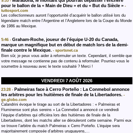
Maradona, le montant qui pourrait dépasser l’enchère
9:55 -
pour le ballon de la « Main de Dieu » et du « But du Siècle »
-
tuttosport.com
Les collectionneurs auront l’opportunité d’acquérir le ballon utilisé lors du
légendaire match entre l’Argentine et l’Angleterre lors de la Coupe du Monde
de 1986 au Mexique.
Graham-Roche, joueur de l’équipe U-20 du Canada,
5:46 -
marque un magnifique but en début de match lors de la demi-
finale contre le Mexique.
- sportsnet.ca
Bien sûr, je peux vous aider à reformuler un texte. Cependant, il semble que
votre message ne contienne pas de contenu à reformuler. Pourriez-vous le
soumettre à nouveau avec le texte souhaité ? Merci !
VENDREDI 7 AOÛT 2026
Palmeiras face à Cerro Porteño : La Conmebol annonce
23:28 -
les arbitres pour les huitièmes de finale de la Libertadores.
-
ge.globo.com
Calandrini évoque le tirage au sort de la Libertadores : « Palmeiras et
Fluminense sont plus sereins » La Conmebol a annoncé ce vendredi
l’équipe d’arbitres qui officièra lors des huitièmes de finale de la
Libertadores, dont les matchs aller se dérouleront cette semaine. Parmi eux
se trouve l’arbitre du match Palmeiras x Cerro Porteño. L’équipe sera
majoritairement composée d’arbitres uruguayens,…