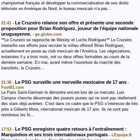
championnat français et développer la commercialisation de ses droits
télévisés en Amérique du Nord, le bureau mexicain n’a pas…
Le Cruzeiro relance son offre et présente une seconde
21:41 -
proposition pour Brian Rodríguez, joueur de l’équipe nationale
uruguayenne.
- ge.globo.com
**Le Cruzeiro se rapproche de Wesley et Lucho Rodríguez** Le Cruzeiro
intensifie ses efforts pour recruter le milieu offensif Brian Rodríguez,
actuellement en poste au club mexicain de l’América. Les négociations,
entamées il y a trois mois, ont vu deux offres formulées au cours de la
dernière semaine. En mai, avant même l’ouverture du marché des
transferts, le Cruzeiro…
Le PSG surveille une merveille mexicaine de 17 ans
21:30 -
-
Foot01.com
Le Paris Saint-Germain le démontre encore lors de ce mercato, Luis
Campos cherche désormais des joueurs jeunes qui ne sont pas réellement
des stars déjà avérées. C’est dans ce cadre que le PSG s’intéresse de très
près à Gilberto Mora, international mexicain de 17 ans. Ils ne sont pas
nombreux les fo…
Le PSG enregistre quatre retours à l’entraînement :
17:53 -
Marquinhos et ses trois internationaux portugais
- LEquipe.fr