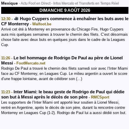
Mexique
- Actu Foot en Direct - Infos Mercato et Transferts en Temps Réel
DIMANCHE 9 AOÛT 2026
Hugo Cuypers commence à enchaîner les buts avec le
12:30 -
CF Monterrey
- Walfoot.be
Arrivé cet été à Monterrey en provenance du Chicago Fire, Hugo Cuypers
aura mis quelques semaines à trouver le chemin des filets. C’est désormais
chose faite avec deux buts en quelques jours dans le cadre de la Leagues
Cup.
Le bel hommage de Rodrigo De Paul au père de Lionel
11:26 -
Messi
- FootMercato.net
Rodrigo De Paul a trouvé le chemin des filets samedi soir avec l’Inter Miami
face au CF Monterrey, en Leagues Cup. Le milieu argentin a ouvert le score
d’une frappe lointaine, avant de célébrer son (…)
Inter Miami: le beau geste de Rodrigo de Paul qui dédie
11:23 -
son but à Messi après le décès de son père
- RMCSport
Les supporters de l’Inter Miami ont apporté leur soutien à Lionel Messi,
rentré en Argentine, après le décès de son père, durant la rencontre contre
Monterrey en Leagues Cup (1-2). Rodrigo de Paul lui a aussi dédié son but.