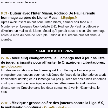
argentin a ouvert le score…
Buteur avec l’Inter Miami, Rodrigo De Paul a rendu
8:59 -
hommage au père de Lionel Messi
- LEquipe.fr
Après avoir inscrit un but pour l’Inter Miami, samedi soir face au CF
Monterrey en Leagues Cup (défaite 2-1), Rodrigo De Paul l’a célébré en
dévoilant un maillot de Lionel Messi qu’il portait sous le sien. Un hommage
après la mort du père de l’octuple Ballon d’Or survenue plus tôt dans la
journée.
SAMEDI 8 AOÛT 2026
Avec cinq changements, le Flamengo met à jour sa liste
22:36 -
de joueurs inscrits pour affronter le Cruzeiro en Libertadores.
-
ge.globo.com
Fin des négociations entre Flamengo et Luiz Henrique Le délai pour
enregistrer des joueurs pour les huitièmes de finale de la Libertadores a pris
fin vendredi dernier, et le Flamengo n’a pas pu recruter ses cibles en temps
voulu pour renforcer son équipe avant les affrontements à élimination
directe contre Cruzeiro dans les deux semaines à venir. Néanmoins, le
club…
Mexique : grosse colère des joueurs contre la Liga MX,
22:01 -
la mobilisation continue
- OnzeMondial.com