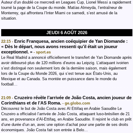
Auteur d’un doublé ce mercredi en Leagues Cup, Lionel Messi a rapidement
tourné la page de la Coupe du monde. Matías Almeyda, l’entraîneur de
Monterrey, qui affrontera l’Inter Miami ce samedi, s’est amusé de la
situation.
JEUDI 6 AOÛT 2026
Enric Franquesa, ancien coéquipier de Yan Diomande :
22:15 -
« Dès le départ, nous avons ressenti qu’il était un joueur
exceptionnel. »
- sport.es
Le Real Madrid a annoncé officiellement le transfert de Yan Diomande après
avoir déboursé plus de 120 millions d’euros au Leipzig. L’attaquant ivoirien
s’est distingué non seulement lors de la dernière saison, mais également
lors de la Coupe du Monde 2026, qui s’est tenue aux États-Unis, au
Mexique et au Canada. Sa montée en puissance dans le monde du
football…
Cruzeiro révèle l’arrivée de João Costa, ancien joueur de
21:09 -
Corinthians et de l’AS Roma.
- ge.globo.com
Découvrez le but de João Costa avec Al Ettifaq en Arabie Saoudite Le
Cruzeiro a officialisé l’arrivée de João Costa, attaquant luso-brésilien de 21
ans, en provenance d’Al-Ettifaq, en Arabie Saoudite. Il rejoint le club en prêt
d’une durée d’un an, avec une option d’achat pour une partie de ses droits
économiques. João Costa fait son entrée à Belo…