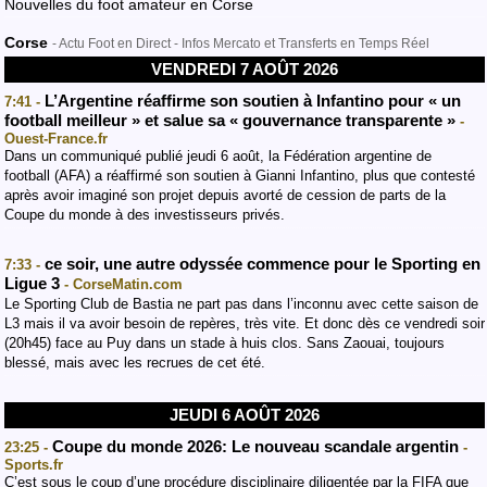
Nouvelles du foot amateur en Corse
Corse
- Actu Foot en Direct - Infos Mercato et Transferts en Temps Réel
VENDREDI 7 AOÛT 2026
L’Argentine réaffirme son soutien à Infantino pour « un
7:41 -
football meilleur » et salue sa « gouvernance transparente »
-
Ouest-France.fr
Dans un communiqué publié jeudi 6 août, la Fédération argentine de
football (AFA) a réaffirmé son soutien à Gianni Infantino, plus que contesté
après avoir imaginé son projet depuis avorté de cession de parts de la
Coupe du monde à des investisseurs privés.
ce soir, une autre odyssée commence pour le Sporting en
7:33 -
Ligue 3
- CorseMatin.com
Le Sporting Club de Bastia ne part pas dans l’inconnu avec cette saison de
L3 mais il va avoir besoin de repères, très vite. Et donc dès ce vendredi soir
(20h45) face au Puy dans un stade à huis clos. Sans Zaouai, toujours
blessé, mais avec les recrues de cet été.
JEUDI 6 AOÛT 2026
Coupe du monde 2026: Le nouveau scandale argentin
23:25 -
-
Sports.fr
C’est sous le coup d’une procédure disciplinaire diligentée par la FIFA que