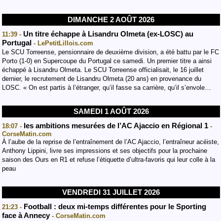
DIMANCHE 2 AOÛT 2026
Un titre échappe à Lisandru Olmeta (ex-LOSC) au
11:39 -
Portugal
- LePetitLillois.com
Le SCU Torreense, pensionnaire de deuxième division, a été battu par le FC
Porto (1-0) en Supercoupe du Portugal ce samedi. Un premier titre a ainsi
échappé à Lisandru Olmeta. Le SCU Torreense officialisait, le 16 juillet
dernier, le recrutement de Lisandru Olmeta (20 ans) en provenance du
LOSC. « On est partis à l’étranger, qu’il fasse sa carrière, qu’il s’envole…
SAMEDI 1 AOÛT 2026
les ambitions mesurées de l’AC Ajaccio en Régional 1
18:07 -
-
CorseMatin.com
À l’aube de la reprise de l’entraînement de l’AC Ajaccio, l’entraîneur acéiste,
Anthony Lippini, livre ses impressions et ses objectifs pour la prochaine
saison des Ours en R1 et refuse l’étiquette d’ultra-favoris qui leur colle à la
peau
VENDREDI 31 JUILLET 2026
Football : deux mi-temps différentes pour le Sporting
21:23 -
face à Annecy
- CorseMatin.com