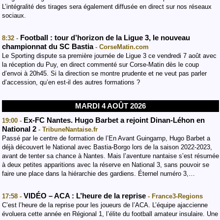
L’intégralité des tirages sera également diffusée en direct sur nos réseaux
sociaux.
Football : tour d’horizon de la Ligue 3, le nouveau
8:32 -
championnat du SC Bastia
- CorseMatin.com
Le Sporting dispute sa première journée de Ligue 3 ce vendredi 7 août avec
la réception du Puy, en direct commenté sur Corse-Matin dès le coup
d’envoi à 20h45. Si la direction se montre prudente et ne veut pas parler
d’accession, qu’en est-il des autres formations ?
MARDI 4 AOÛT 2026
Ex-FC Nantes. Hugo Barbet a rejoint Dinan-Léhon en
19:00 -
National 2
- TribuneNantaise.fr
Passé par le centre de formation de l’En Avant Guingamp, Hugo Barbet a
déjà découvert le National avec Bastia-Borgo lors de la saison 2022-2023,
avant de tenter sa chance à Nantes. Mais l’aventure nantaise s’est résumée
à deux petites apparitions avec la réserve en National 3, sans pouvoir se
faire une place dans la hiérarchie des gardiens. Éternel numéro 3,…
VIDÉO – ACA : L’heure de la reprise
17:58 -
- France3-Regions
C’est l’heure de la reprise pour les joueurs de l’ACA. L’équipe ajaccienne
évoluera cette année en Régional 1, l’élite du football amateur insulaire. Une