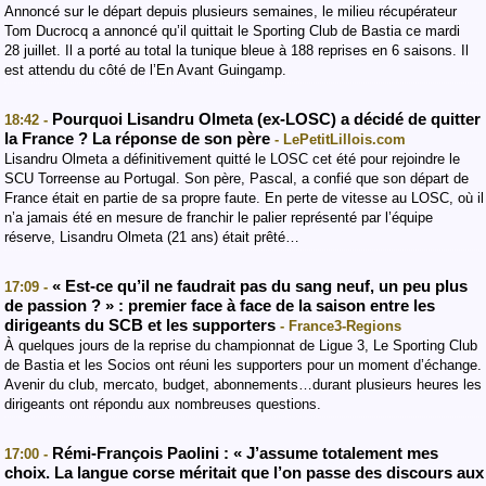
Annoncé sur le départ depuis plusieurs semaines, le milieu récupérateur
Tom Ducrocq a annoncé qu’il quittait le Sporting Club de Bastia ce mardi
28 juillet. Il a porté au total la tunique bleue à 188 reprises en 6 saisons. Il
est attendu du côté de l’En Avant Guingamp.
Pourquoi Lisandru Olmeta (ex-LOSC) a décidé de quitter
18:42 -
la France ? La réponse de son père
- LePetitLillois.com
Lisandru Olmeta a définitivement quitté le LOSC cet été pour rejoindre le
SCU Torreense au Portugal. Son père, Pascal, a confié que son départ de
France était en partie de sa propre faute. En perte de vitesse au LOSC, où il
n’a jamais été en mesure de franchir le palier représenté par l’équipe
réserve, Lisandru Olmeta (21 ans) était prêté…
« Est-ce qu’il ne faudrait pas du sang neuf, un peu plus
17:09 -
de passion ? » : premier face à face de la saison entre les
dirigeants du SCB et les supporters
- France3-Regions
À quelques jours de la reprise du championnat de Ligue 3, Le Sporting Club
de Bastia et les Socios ont réuni les supporters pour un moment d’échange.
Avenir du club, mercato, budget, abonnements…durant plusieurs heures les
dirigeants ont répondu aux nombreuses questions.
Rémi-François Paolini : « J’assume totalement mes
17:00 -
choix. La langue corse méritait que l’on passe des discours aux