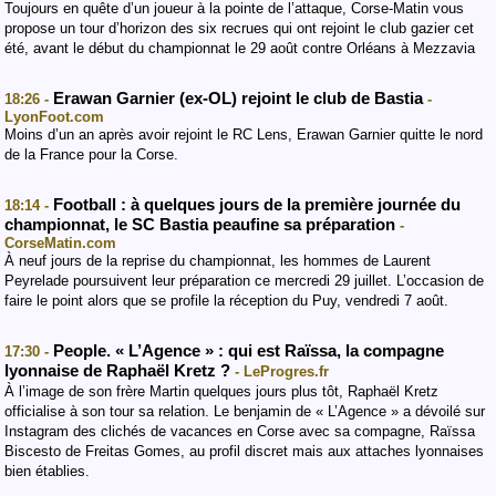
Toujours en quête d’un joueur à la pointe de l’attaque, Corse-Matin vous
propose un tour d’horizon des six recrues qui ont rejoint le club gazier cet
été, avant le début du championnat le 29 août contre Orléans à Mezzavia
Erawan Garnier (ex-OL) rejoint le club de Bastia
18:26 -
-
LyonFoot.com
Moins d’un an après avoir rejoint le RC Lens, Erawan Garnier quitte le nord
de la France pour la Corse.
Football : à quelques jours de la première journée du
18:14 -
championnat, le SC Bastia peaufine sa préparation
-
CorseMatin.com
À neuf jours de la reprise du championnat, les hommes de Laurent
Peyrelade poursuivent leur préparation ce mercredi 29 juillet. L’occasion de
faire le point alors que se profile la réception du Puy, vendredi 7 août.
People. « L’Agence » : qui est Raïssa, la compagne
17:30 -
lyonnaise de Raphaël Kretz ?
- LeProgres.fr
À l’image de son frère Martin quelques jours plus tôt, Raphaël Kretz
officialise à son tour sa relation. Le benjamin de « L’Agence » a dévoilé sur
Instagram des clichés de vacances en Corse avec sa compagne, Raïssa
Biscesto de Freitas Gomes, au profil discret mais aux attaches lyonnaises
bien établies.