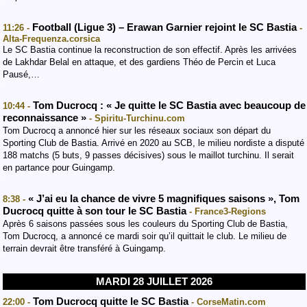
Football (Ligue 3) – Erawan Garnier rejoint le SC Bastia
11:26 -
-
Alta-Frequenza.corsica
Le SC Bastia continue la reconstruction de son effectif. Après les arrivées
de Lakhdar Belal en attaque, et des gardiens Théo de Percin et Luca
Pausé,…
Tom Ducrocq : « Je quitte le SC Bastia avec beaucoup de
10:44 -
reconnaissance »
- Spiritu-Turchinu.com
Tom Ducrocq a annoncé hier sur les réseaux sociaux son départ du
Sporting Club de Bastia. Arrivé en 2020 au SCB, le milieu nordiste a disputé
188 matchs (5 buts, 9 passes décisives) sous le maillot turchinu. Il serait
en partance pour Guingamp.
« J’ai eu la chance de vivre 5 magnifiques saisons », Tom
8:38 -
Ducrocq quitte à son tour le SC Bastia
- France3-Regions
Après 6 saisons passées sous les couleurs du Sporting Club de Bastia,
Tom Ducrocq, a annoncé ce mardi soir qu’il quittait le club. Le milieu de
terrain devrait être transféré à Guingamp.
MARDI 28 JUILLET 2026
Tom Ducrocq quitte le SC Bastia
22:00 -
- CorseMatin.com