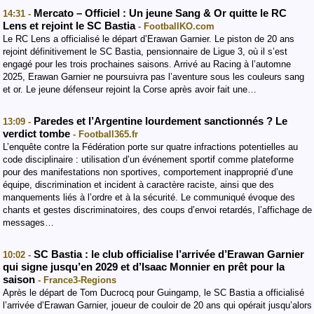
Mercato – Officiel : Un jeune Sang & Or quitte le RC
14:31 -
Lens et rejoint le SC Bastia
- FootballKO.com
Le RC Lens a officialisé le départ d’Erawan Garnier. Le piston de 20 ans
rejoint définitivement le SC Bastia, pensionnaire de Ligue 3, où il s’est
engagé pour les trois prochaines saisons. Arrivé au Racing à l’automne
2025, Erawan Garnier ne poursuivra pas l’aventure sous les couleurs sang
et or. Le jeune défenseur rejoint la Corse après avoir fait une…
Paredes et l’Argentine lourdement sanctionnés ? Le
13:09 -
verdict tombe
- Football365.fr
L’enquête contre la Fédération porte sur quatre infractions potentielles au
code disciplinaire : utilisation d’un événement sportif comme plateforme
pour des manifestations non sportives, comportement inapproprié d’une
équipe, discrimination et incident à caractère raciste, ainsi que des
manquements liés à l’ordre et à la sécurité. Le communiqué évoque des
chants et gestes discriminatoires, des coups d’envoi retardés, l’affichage de
messages…
SC Bastia : le club officialise l’arrivée d’Erawan Garnier
10:02 -
qui signe jusqu’en 2029 et d’Isaac Monnier en prêt pour la
saison
- France3-Regions
Après le départ de Tom Ducrocq pour Guingamp, le SC Bastia a officialisé
l’arrivée d’Erawan Garnier, joueur de couloir de 20 ans qui opérait jusqu’alors