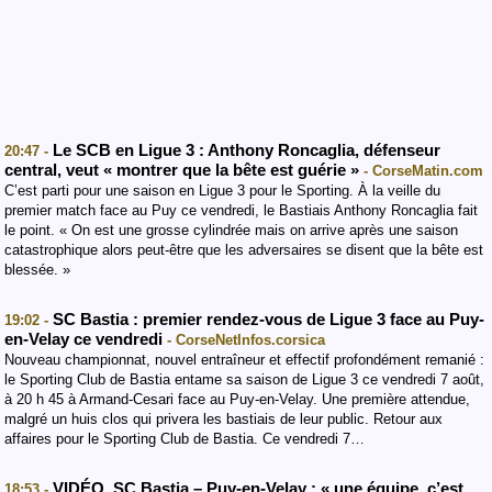
Le SCB en Ligue 3 : Anthony Roncaglia, défenseur
20:47 -
central, veut « montrer que la bête est guérie »
- CorseMatin.com
C’est parti pour une saison en Ligue 3 pour le Sporting. À la veille du
premier match face au Puy ce vendredi, le Bastiais Anthony Roncaglia fait
le point. « On est une grosse cylindrée mais on arrive après une saison
catastrophique alors peut-être que les adversaires se disent que la bête est
blessée. »
SC Bastia : premier rendez-vous de Ligue 3 face au Puy-
19:02 -
en-Velay ce vendredi
- CorseNetInfos.corsica
Nouveau championnat, nouvel entraîneur et effectif profondément remanié :
le Sporting Club de Bastia entame sa saison de Ligue 3 ce vendredi 7 août,
à 20 h 45 à Armand-Cesari face au Puy-en-Velay. Une première attendue,
malgré un huis clos qui privera les bastiais de leur public. Retour aux
affaires pour le Sporting Club de Bastia. Ce vendredi 7…
VIDÉO. SC Bastia – Puy-en-Velay : « une équipe, c’est
18:53 -