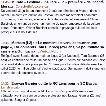
Murato – Festival « Insulare », la « première » de Incantà
14:45 -
Muratu
- CorseNetInfos.corsica
Du vendredi 31 juillet au dimanche 2 août se déroulera à Murato, dans le
Nebbiu, la première édition du Festival Insulare rassemblant chanteurs,
musiciens, humoristes, écrivains. A l’initiative de cet évènement Olivier
Balbinot, un enfant du pays, un homme de radio, amoureux de la culture
corse. Rencontre. Olivier Balbinot connait le paysage culturel insulaire
presque sur le bout de ses…
Mercato (L2) : « Le moment est venu de tourner une
14:33 -
page », l’Audomarois Tom Ducrocq (ex-Lens) va poursuivre sa
carrière à Guingamp
- LaVoixduNord.fr
Relégué avec Bastia, début mai, en Ligue 3 (ex-National), Tom Ducrocq (26
ans) va continuer de rouler sa bosse en Ligue 2. Après six saisons en Corse
où il avait d’abord été prêté par le RC Lens puis transféré définitivement en
juillet 2023, le milieu défensif s’est engagé avec Guingamp. Il doit signer un
contrat de trois saisons avec le…
Erawan Garnier quitte le RC Lens pour le SC Bastia
14:32 -
-
LensMercato.fr
Officiel Sous contrat avec le RC Lens jusqu’en juin 2027 mais sans
véritable avenir au sein du groupe professionnel, Erawan Garnier (20 ans)
quitte les Sang et Or pour…