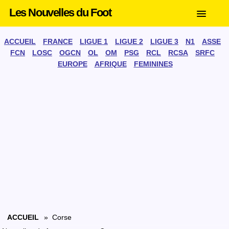
Les Nouvelles du Foot
ACCUEIL
FRANCE
LIGUE 1
LIGUE 2
LIGUE 3
N1
ASSE
FCN
LOSC
OGCN
OL
OM
PSG
RCL
RCSA
SRFC
EUROPE
AFRIQUE
FEMININES
ACCUEIL
» Corse