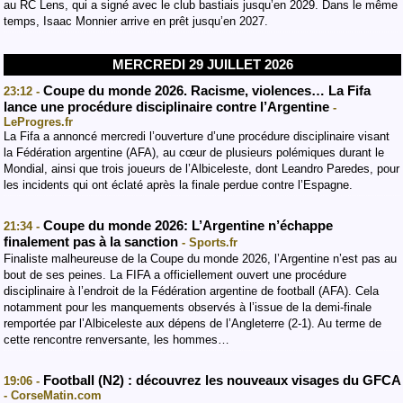
au RC Lens, qui a signé avec le club bastiais jusqu’en 2029. Dans le même
temps, Isaac Monnier arrive en prêt jusqu’en 2027.
MERCREDI 29 JUILLET 2026
Coupe du monde 2026. Racisme, violences… La Fifa
23:12 -
lance une procédure disciplinaire contre l’Argentine
-
LeProgres.fr
La Fifa a annoncé mercredi l’ouverture d’une procédure disciplinaire visant
la Fédération argentine (AFA), au cœur de plusieurs polémiques durant le
Mondial, ainsi que trois joueurs de l’Albiceleste, dont Leandro Paredes, pour
les incidents qui ont éclaté après la finale perdue contre l’Espagne.
Coupe du monde 2026: L’Argentine n’échappe
21:34 -
finalement pas à la sanction
- Sports.fr
Finaliste malheureuse de la Coupe du monde 2026, l’Argentine n’est pas au
bout de ses peines. La FIFA a officiellement ouvert une procédure
disciplinaire à l’endroit de la Fédération argentine de football (AFA). Cela
notamment pour les manquements observés à l’issue de la demi-finale
remportée par l’Albiceleste aux dépens de l’Angleterre (2-1). Au terme de
cette rencontre renversante, les hommes…
Football (N2) : découvrez les nouveaux visages du GFCA
19:06 -
- CorseMatin.com