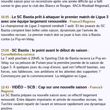
nouvelle saison pour se reconstruire après une année difficile qui a failli
sonner le glas pour le club des Blancs et Rouges. #ACA #football #régional1
Le SC Bastia prêt à attaquer le premier match de Ligue 3
16:55 -
avec une équipe largement renouvelée
- France3-Regions
Le championnat de Ligue 3 reprend vendredi 7 août. Et les joueurs du SC
Bastia comptent bien briller cette saison, dynamisés par l’arrivée de
nouvelles recrues. Le premier match doit se jouer à huis clos à Bastia
contre Le Puy-en-Velay.
SC Bastia : le point avant le début de saison
15:00 -
-
CorseNetInfos.corsica
Le 7 août prochain à 20h45, le Sporting Club de Bastia recevra Le Puy-en-
Velay sur sa pelouse de Furiani pour la première journée de la saison de
Ligue 3. À quelques jours du coup d’envoi, quel est l’effectif bastiais, ses
forces, ses faiblesses, ses ambitions et les attentes des supporters ?
Commençons par le commencement. La relégation en Ligue…
VIDÉO – SCB : Cap sur une nouvelle saison
12:43 -
- France3-
Regions
Le SC Bastia prépare sa nouvelle saison avec un effectif largement
renouvelé. Entre départs importants et arrivée de nouvelles recrues, les
Turchini veulent repartir de l’avant et retrouver rapidement une dynamique
positive.