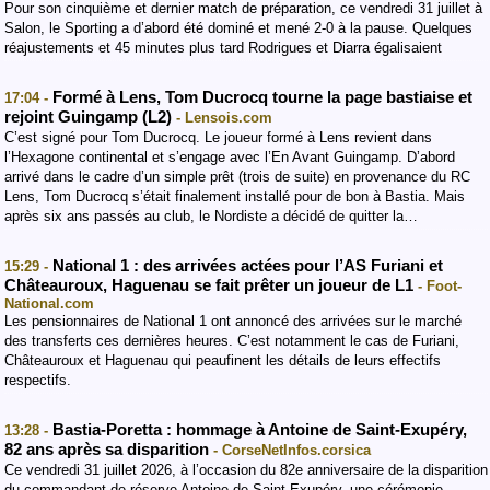
Pour son cinquième et dernier match de préparation, ce vendredi 31 juillet à
Salon, le Sporting a d’abord été dominé et mené 2-0 à la pause. Quelques
réajustements et 45 minutes plus tard Rodrigues et Diarra égalisaient
Formé à Lens, Tom Ducrocq tourne la page bastiaise et
17:04 -
rejoint Guingamp (L2)
- Lensois.com
C’est signé pour Tom Ducrocq. Le joueur formé à Lens revient dans
l’Hexagone continental et s’engage avec l’En Avant Guingamp. D’abord
arrivé dans le cadre d’un simple prêt (trois de suite) en provenance du RC
Lens, Tom Ducrocq s’était finalement installé pour de bon à Bastia. Mais
après six ans passés au club, le Nordiste a décidé de quitter la…
National 1 : des arrivées actées pour l’AS Furiani et
15:29 -
Châteauroux, Haguenau se fait prêter un joueur de L1
- Foot-
National.com
Les pensionnaires de National 1 ont annoncé des arrivées sur le marché
des transferts ces dernières heures. C’est notamment le cas de Furiani,
Châteauroux et Haguenau qui peaufinent les détails de leurs effectifs
respectifs.
Bastia-Poretta : hommage à Antoine de Saint-Exupéry,
13:28 -
82 ans après sa disparition
- CorseNetInfos.corsica
Ce vendredi 31 juillet 2026, à l’occasion du 82e anniversaire de la disparition
du commandant de réserve Antoine de Saint-Exupéry, une cérémonie