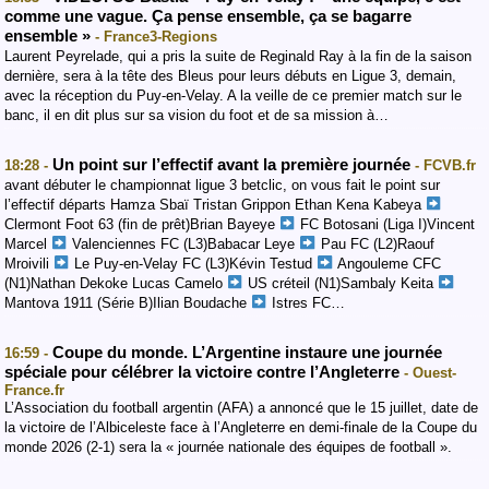
comme une vague. Ça pense ensemble, ça se bagarre
ensemble »
- France3-Regions
Laurent Peyrelade, qui a pris la suite de Reginald Ray à la fin de la saison
dernière, sera à la tête des Bleus pour leurs débuts en Ligue 3, demain,
avec la réception du Puy-en-Velay. A la veille de ce premier match sur le
banc, il en dit plus sur sa vision du foot et de sa mission à…
Un point sur l’effectif avant la première journée
18:28 -
- FCVB.fr
avant débuter le championnat ligue 3 betclic, on vous fait le point sur
l’effectif départs Hamza Sbaï Tristan Grippon Ethan Kena Kabeya
Clermont Foot 63 (fin de prêt)Brian Bayeye
FC Botosani (Liga I)Vincent
Marcel
Valenciennes FC (L3)Babacar Leye
Pau FC (L2)Raouf
Mroivili
Le Puy-en-Velay FC (L3)Kévin Testud
Angouleme CFC
(N1)Nathan Dekoke Lucas Camelo
US créteil (N1)Sambaly Keita
Mantova 1911 (Série B)Ilian Boudache
Istres FC…
Coupe du monde. L’Argentine instaure une journée
16:59 -
spéciale pour célébrer la victoire contre l’Angleterre
- Ouest-
France.fr
L’Association du football argentin (AFA) a annoncé que le 15 juillet, date de
la victoire de l’Albiceleste face à l’Angleterre en demi-finale de la Coupe du
monde 2026 (2-1) sera la « journée nationale des équipes de football ».