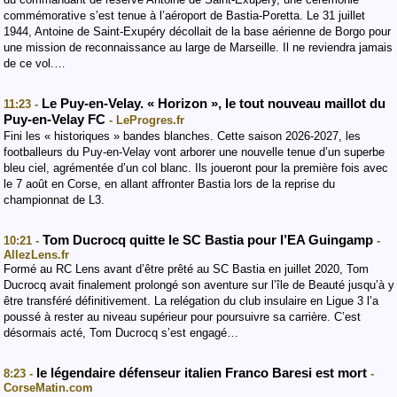
commémorative s’est tenue à l’aéroport de Bastia-Poretta. Le 31 juillet
1944, Antoine de Saint-Exupéry décollait de la base aérienne de Borgo pour
une mission de reconnaissance au large de Marseille. Il ne reviendra jamais
de ce vol.…
Le Puy-en-Velay. « Horizon », le tout nouveau maillot du
11:23 -
Puy-en-Velay FC
- LeProgres.fr
Fini les « historiques » bandes blanches. Cette saison 2026-2027, les
footballeurs du Puy-en-Velay vont arborer une nouvelle tenue d’un superbe
bleu ciel, agrémentée d’un col blanc. Ils joueront pour la première fois avec
le 7 août en Corse, en allant affronter Bastia lors de la reprise du
championnat de L3.
Tom Ducrocq quitte le SC Bastia pour l’EA Guingamp
10:21 -
-
AllezLens.fr
Formé au RC Lens avant d’être prêté au SC Bastia en juillet 2020, Tom
Ducrocq avait finalement prolongé son aventure sur l’île de Beauté jusqu’à y
être transféré définitivement. La relégation du club insulaire en Ligue 3 l’a
poussé à rester au niveau supérieur pour poursuivre sa carrière. C’est
désormais acté, Tom Ducrocq s’est engagé…
le légendaire défenseur italien Franco Baresi est mort
8:23 -
-
CorseMatin.com