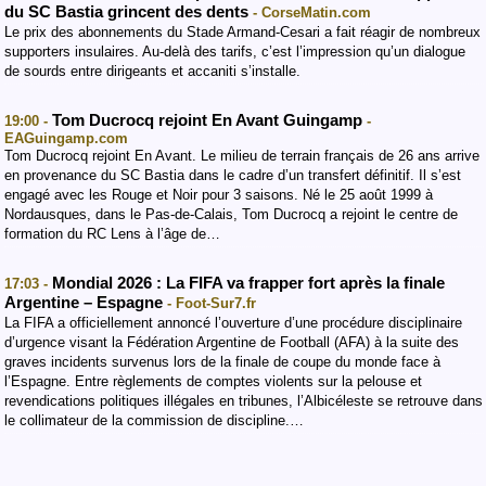
du SC Bastia grincent des dents
- CorseMatin.com
Le prix des abonnements du Stade Armand-Cesari a fait réagir de nombreux
supporters insulaires. Au-delà des tarifs, c’est l’impression qu’un dialogue
de sourds entre dirigeants et accaniti s’installe.
Tom Ducrocq rejoint En Avant Guingamp
19:00 -
-
EAGuingamp.com
Tom Ducrocq rejoint En Avant. Le milieu de terrain français de 26 ans arrive
en provenance du SC Bastia dans le cadre d’un transfert définitif. Il s’est
engagé avec les Rouge et Noir pour 3 saisons. Né le 25 août 1999 à
Nordausques, dans le Pas-de-Calais, Tom Ducrocq a rejoint le centre de
formation du RC Lens à l’âge de…
Mondial 2026 : La FIFA va frapper fort après la finale
17:03 -
Argentine – Espagne
- Foot-Sur7.fr
La FIFA a officiellement annoncé l’ouverture d’une procédure disciplinaire
d’urgence visant la Fédération Argentine de Football (AFA) à la suite des
graves incidents survenus lors de la finale de coupe du monde face à
l’Espagne. Entre règlements de comptes violents sur la pelouse et
revendications politiques illégales en tribunes, l’Albicéleste se retrouve dans
le collimateur de la commission de discipline.…