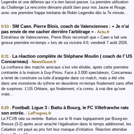
Legendre et une défense qui n’a rien laissé passer. La première utilisation
du Challenge La rencontre démarre plutôt bien pour nos Jaune et Rouge,
avec une première frappe lointaine de Robin Legendre dès la 7e minute…
SM Caen. Pierre Blois, coach de Valenciennes : « Je n’ai
0:53 -
pas envie de me cacher derrière l’arbitrage »
- Actu.fr
Entraîneur de Valenciennes, Pierre Blois reconnaît que « Caen a fait une
grosse première mi-temps » lors de sa victoire 4-0, vendredi 7 août 2026.
La réaction complète de Stéphane Moulin ( coach de l’ US
0:31 -
Concarneau)
- NewsOuest.fr
La confiance des matchs amicaux s’est vite étiolée, après cette première
contrariée à la maison à Guy-Piriou. Face à 3.000 spectateurs, Concarneau
a tenté de construire sa toile d’araignée dans ce match, mais a été vite
dans une monotonie du rythme en deuxième mi-temps finalement sans effet
de surprises. L’US Orléans, qui finalement, n’a connu à vrai dire qu’une
vraie…
Football. Ligue 3 : Battu à Bourg, le FC Villefranche rate
0:29 -
son entrée.
- LeProgres.fr
Le FCVB rate sa rentrée. Battus sur le fil mais logiquement par Bourg-en-
Bresse (3-2) après avoir arraché l‘égalisation dans le temps additionnel, les
Caladois ont payé au prix fort leur manque d’initiative. Réaction attendue