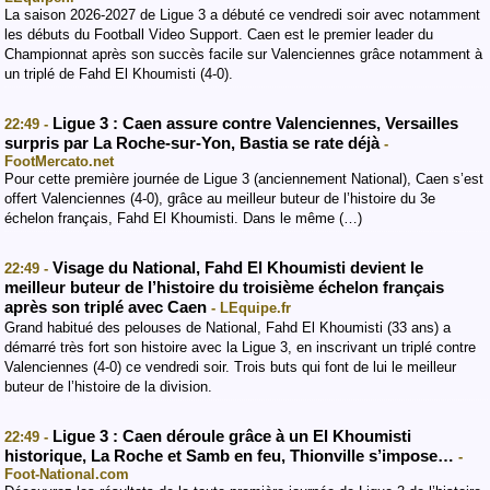
La saison 2026-2027 de Ligue 3 a débuté ce vendredi soir avec notamment
les débuts du Football Video Support. Caen est le premier leader du
Championnat après son succès facile sur Valenciennes grâce notamment à
un triplé de Fahd El Khoumisti (4-0).
Ligue 3 : Caen assure contre Valenciennes, Versailles
22:49 -
surpris par La Roche-sur-Yon, Bastia se rate déjà
-
FootMercato.net
Pour cette première journée de Ligue 3 (anciennement National), Caen s’est
offert Valenciennes (4-0), grâce au meilleur buteur de l’histoire du 3e
échelon français, Fahd El Khoumisti. Dans le même (…)
Visage du National, Fahd El Khoumisti devient le
22:49 -
meilleur buteur de l’histoire du troisième échelon français
après son triplé avec Caen
- LEquipe.fr
Grand habitué des pelouses de National, Fahd El Khoumisti (33 ans) a
démarré très fort son histoire avec la Ligue 3, en inscrivant un triplé contre
Valenciennes (4-0) ce vendredi soir. Trois buts qui font de lui le meilleur
buteur de l’histoire de la division.
Ligue 3 : Caen déroule grâce à un El Khoumisti
22:49 -
historique, La Roche et Samb en feu, Thionville s’impose…
-
Foot-National.com