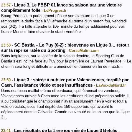
Ligue 3. Le FBBP 01 lance sa saison par une victoire
23:57 -
complètement folle
- LeProgres.fr
Bourg-Péronnas a parfaitement débuté son aventure en Ligue 3 en
remportant le derby face à Villefranche au terme d’un match fou, vendredi
soir (3-2). Il a fallu attendre la 10e minute du temps additionnel pour voir
Ikauar Mendes faire chavirer le stade Verchère.
SC Bastia – Le Puy (0-2) : bienvenue en Ligue 3… retour
23:53 -
sur la reprise ratée du Sporting
- CorseMatin.com
Sans inspiration, sur la lancée de la saison dernière, le Sporting Club de
Bastia s’est incliné face au Puy pour la première de Laurent Peyrelade. « Le
chemin sera long et difficile », a annoncé l’entraîneur en fin de match…
Ligue 3 : soirée à oublier pour Valenciennes, torpillé par
23:50 -
Caen, l’assistance vidéo et ses insuffisances
- LaVoixduNord.fr
Dans son beau maillot crème et bordeaux, qu’il étrennait ce vendredi,
Valenciennes arrivait à Caen avec les certitudes d’une préparation solide. Il
a pu constater que le championnat n’avait absolument rien à voir et tout a
volé en éclats, sous l’œil dépité des 150 supporters qui avaient le
déplacement dans le Calvados.Grande nouveauté de la saison que la Ligue
3…
Les résultats de la 1 ere journée de Ligue 3 Betclic
23:41 -
-