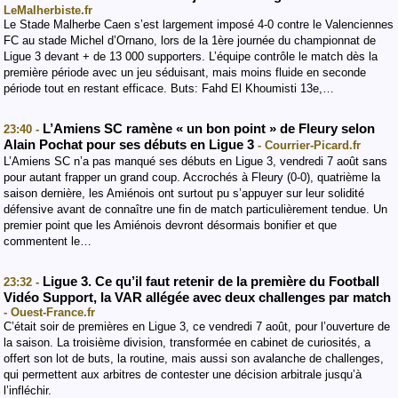
LeMalherbiste.fr
Le Stade Malherbe Caen s’est largement imposé 4-0 contre le Valenciennes
FC au stade Michel d’Ornano, lors de la 1ère journée du championnat de
Ligue 3 devant + de 13 000 supporters. L’équipe contrôle le match dès la
première période avec un jeu séduisant, mais moins fluide en seconde
période tout en restant efficace. Buts: Fahd El Khoumisti 13e,…
L’Amiens SC ramène « un bon point » de Fleury selon
23:40 -
Alain Pochat pour ses débuts en Ligue 3
- Courrier-Picard.fr
L’Amiens SC n’a pas manqué ses débuts en Ligue 3, vendredi 7 août sans
pour autant frapper un grand coup. Accrochés à Fleury (0-0), quatrième la
saison dernière, les Amiénois ont surtout pu s’appuyer sur leur solidité
défensive avant de connaître une fin de match particulièrement tendue. Un
premier point que les Amiénois devront désormais bonifier et que
commentent le…
Ligue 3. Ce qu’il faut retenir de la première du Football
23:32 -
Vidéo Support, la VAR allégée avec deux challenges par match
- Ouest-France.fr
C’était soir de premières en Ligue 3, ce vendredi 7 août, pour l’ouverture de
la saison. La troisième division, transformée en cabinet de curiosités, a
offert son lot de buts, la routine, mais aussi son avalanche de challenges,
qui permettent aux arbitres de contester une décision arbitrale jusqu’à
l’infléchir.