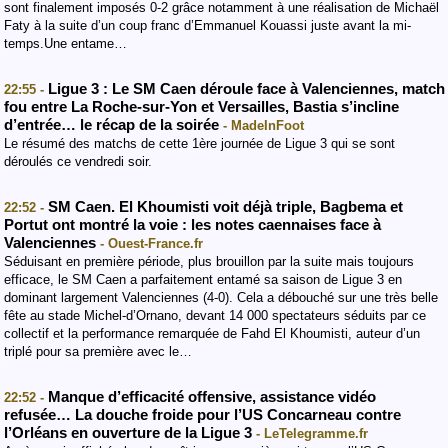
sont finalement imposés 0-2 grâce notamment à une réalisation de Michaël
Faty à la suite d’un coup franc d’Emmanuel Kouassi juste avant la mi-
temps.Une entame…
Ligue 3 : Le SM Caen déroule face à Valenciennes, match
22:55 -
fou entre La Roche-sur-Yon et Versailles, Bastia s’incline
d’entrée… le récap de la soirée
- MadeInFoot
Le résumé des matchs de cette 1ère journée de Ligue 3 qui se sont
déroulés ce vendredi soir.
SM Caen. El Khoumisti voit déjà triple, Bagbema et
22:52 -
Portut ont montré la voie : les notes caennaises face à
Valenciennes
- Ouest-France.fr
Séduisant en première période, plus brouillon par la suite mais toujours
efficace, le SM Caen a parfaitement entamé sa saison de Ligue 3 en
dominant largement Valenciennes (4-0). Cela a débouché sur une très belle
fête au stade Michel-d’Ornano, devant 14 000 spectateurs séduits par ce
collectif et la performance remarquée de Fahd El Khoumisti, auteur d’un
triplé pour sa première avec le…
Manque d’efficacité offensive, assistance vidéo
22:52 -
refusée… La douche froide pour l’US Concarneau contre
l’Orléans en ouverture de la Ligue 3
- LeTelegramme.fr