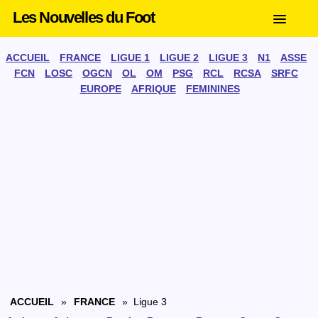
Les Nouvelles du Foot
ACCUEIL
FRANCE
LIGUE 1
LIGUE 2
LIGUE 3
N1
ASSE
FCN
LOSC
OGCN
OL
OM
PSG
RCL
RCSA
SRFC
EUROPE
AFRIQUE
FEMININES
ACCUEIL
»
FRANCE
» Ligue 3