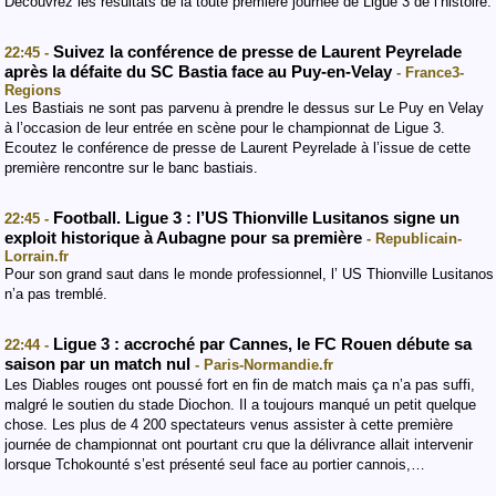
Découvrez les résultats de la toute première journée de Ligue 3 de l’histoire.
Suivez la conférence de presse de Laurent Peyrelade
22:45 -
après la défaite du SC Bastia face au Puy-en-Velay
- France3-
Regions
Les Bastiais ne sont pas parvenu à prendre le dessus sur Le Puy en Velay
à l’occasion de leur entrée en scène pour le championnat de Ligue 3.
Ecoutez le conférence de presse de Laurent Peyrelade à l’issue de cette
première rencontre sur le banc bastiais.
Football. Ligue 3 : l’US Thionville Lusitanos signe un
22:45 -
exploit historique à Aubagne pour sa première
- Republicain-
Lorrain.fr
Pour son grand saut dans le monde professionnel, l’ US Thionville Lusitanos
n’a pas tremblé.
Ligue 3 : accroché par Cannes, le FC Rouen débute sa
22:44 -
saison par un match nul
- Paris-Normandie.fr
Les Diables rouges ont poussé fort en fin de match mais ça n’a pas suffi,
malgré le soutien du stade Diochon. Il a toujours manqué un petit quelque
chose. Les plus de 4 200 spectateurs venus assister à cette première
journée de championnat ont pourtant cru que la délivrance allait intervenir
lorsque Tchokounté s’est présenté seul face au portier cannois,…