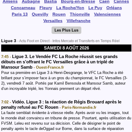
Amiens
Aubagne
Bastia
Bourg-en-Bresse
Caen
Cannes
Concarneau
Fleury
La Roche/Yon
Le Puy
Orléans
Paris 13
Quevilly
Rouen
Thionville
Valenciennes
Versailles
Villefranche
Les Plus Lus
Ligue 3
- Actu Foot en Direct - Infos Mercato et Transferts en Temps Réel
SAMEDI 8 AOÛT 2026
Ligue 3. Le Vendée FC La Roche réussit ses grands
7:45 -
débuts en s’offrant le FC Versailles grâce à un triplé de
Mansour Samb
- Ouest-France.fr
Pour sa première en Ligue 3 à Henri-Desgrange, le VFC La Roche a été
brillant pour s’imposer face à un gros du championnat, le FC Versailles (3-
2), vendredi 7 août. Portés par Kamil Bensoula et Mansour Samb, auteur
d’un incroyable triplé, les Yonnais prennent un départ rêvé.
Vidéo. Ligue 3 : la réaction de Régis Brouard après le
7:02 -
penalty refusé au FC Rouen
- Paris-Normandie.fr
La faute semblait évidente à vitesse réelle. Après avoir vu les images, tout
le monde était convaincu en tribune de presse. Pourtant, après utilisation du
FVSM. Leleu est revenu sur sa décision. Celle de désigner le point de
penalty après le tacle deOggad sur Borne, dans la surface de réparation