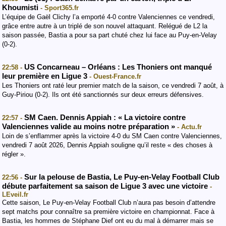
Khoumisti
- Sport365.fr
L’équipe de Gaël Clichy l’a emporté 4-0 contre Valenciennes ce vendredi,
grâce entre autre à un triplé de son nouvel attaquant. Relégué de L2 la
saison passée, Bastia a pour sa part chuté chez lui face au Puy-en-Velay
(0-2).
US Concarneau – Orléans : Les Thoniers ont manqué
22:58 -
leur première en Ligue 3
- Ouest-France.fr
Les Thoniers ont raté leur premier match de la saison, ce vendredi 7 août, à
Guy-Piriou (0-2). Ils ont été sanctionnés sur deux erreurs défensives.
SM Caen. Dennis Appiah : « La victoire contre
22:57 -
Valenciennes valide au moins notre préparation »
- Actu.fr
Loin de s’enflammer après la victoire 4-0 du SM Caen contre Valenciennes,
vendredi 7 août 2026, Dennis Appiah souligne qu’il reste « des choses à
régler ».
Sur la pelouse de Bastia, Le Puy-en-Velay Football Club
22:56 -
débute parfaitement sa saison de Ligue 3 avec une victoire
-
LEveil.fr
Cette saison, Le Puy-en-Velay Football Club n’aura pas besoin d’attendre
sept matchs pour connaître sa première victoire en championnat. Face à
Bastia, les hommes de Stéphane Dief ont eu du mal à démarrer mais se