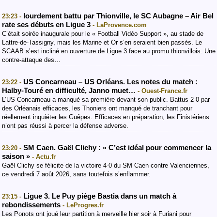
lourdement battu par Thionville, le SC Aubagne – Air Bel
23:23 -
rate ses débuts en Ligue 3
- LaProvence.com
C’était soirée inaugurale pour le « Football Vidéo Support », au stade de
Lattre-de-Tassigny, mais les Marine et Or s’en seraient bien passés. Le
SCAAB s’est incliné en ouverture de Ligue 3 face au promu thionvillois. Une
contre-attaque des…
US Concarneau – US Orléans. Les notes du match :
23:22 -
Halby-Touré en difficulté, Janno muet…
- Ouest-France.fr
L’US Concarneau a manqué sa première devant son public. Battus 2-0 par
des Orléanais efficaces, les Thoniers ont manqué de tranchant pour
réellement inquiéter les Guêpes. Efficaces en préparation, les Finistériens
n’ont pas réussi à percer la défense adverse.
SM Caen. Gaël Clichy : « C’est idéal pour commencer la
23:20 -
saison »
- Actu.fr
Gaël Clichy se félicite de la victoire 4-0 du SM Caen contre Valenciennes,
ce vendredi 7 août 2026, sans toutefois s’enflammer.
Ligue 3. Le Puy piège Bastia dans un match à
23:15 -
rebondissements
- LeProgres.fr
Les Ponots ont joué leur partition à merveille hier soir à Furiani pour