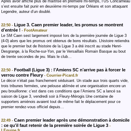
Après avoir affiché plus de maîtrise en première mi-temps, l’US Concarneau
s’est ensuite fait punir en deuxième mi-temps par Orléans et son attaquant
Legendre, auteur d’un doublé.
Ligue 3. Caen premier leader, les promus se montrent
22:50 -
d’entrée !
- FootAmateur
Le SM Caen sest largement imposé lors de la première journée de Ligue 3
(4-0) alors que les promus ont obtenus de bons résultats. Lhistoire retiendra
que le premier but de lhistoire de la Ligue 3 a été inscrit au stade Henri-
Desgrange, à la Roche-sur-Yon, par le Versaillais Romain Basque au bout
de trente secondes de jeu. Mais le club…
Football (Ligue 3) : l’Amiens SC n’arrive pas à forcer le
22:50 -
verrou contre Fleury
- Courrier-Picard.fr
Le décor n’était pas franchement séduisant. Un stade aux trois quarts vide,
trois tribunes fermées, une pelouse abîmée et une organisation encore un
peu brouillonne: c’est dans ces conditions que l’Amiens SC a lancé sa
saison de Ligue 3, vendredi soir à Fleury-Mérogis.Une centaine de
supporters amiénois avaient tout de même fait le déplacement pour ce
premier rendez-vous officiel depuis…
Caen premier leader après une démonstration à domicile
22:49 -
: ce qu’il faut retenir de la première soirée de Ligue 3
-
LEquipe.fr