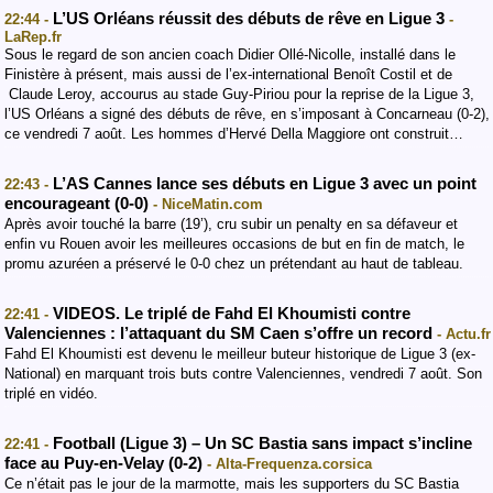
L’US Orléans réussit des débuts de rêve en Ligue 3
22:44 -
-
LaRep.fr
Sous le regard de son ancien coach Didier Ollé-Nicolle, installé dans le
Finistère à présent, mais aussi de l’ex-international Benoît Costil et de
Claude Leroy, accourus au stade Guy-Piriou pour la reprise de la Ligue 3,
l’US Orléans a signé des débuts de rêve, en s’imposant à Concarneau (0-2),
ce vendredi 7 août. Les hommes d’Hervé Della Maggiore ont construit…
L’AS Cannes lance ses débuts en Ligue 3 avec un point
22:43 -
encourageant (0-0)
- NiceMatin.com
Après avoir touché la barre (19’), cru subir un penalty en sa défaveur et
enfin vu Rouen avoir les meilleures occasions de but en fin de match, le
promu azuréen a préservé le 0-0 chez un prétendant au haut de tableau.
VIDEOS. Le triplé de Fahd El Khoumisti contre
22:41 -
Valenciennes : l’attaquant du SM Caen s’offre un record
- Actu.fr
Fahd El Khoumisti est devenu le meilleur buteur historique de Ligue 3 (ex-
National) en marquant trois buts contre Valenciennes, vendredi 7 août. Son
triplé en vidéo.
Football (Ligue 3) – Un SC Bastia sans impact s’incline
22:41 -
face au Puy-en-Velay (0-2)
- Alta-Frequenza.corsica
Ce n’était pas le jour de la marmotte, mais les supporters du SC Bastia