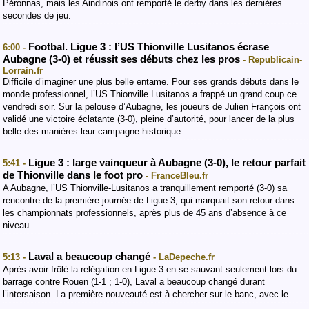
Péronnas, mais les Aindinois ont remporté le derby dans les dernières
secondes de jeu.
Footbal. Ligue 3 : l’US Thionville Lusitanos écrase
6:00 -
Aubagne (3-0) et réussit ses débuts chez les pros
- Republicain-
Lorrain.fr
Difficile d’imaginer une plus belle entame. Pour ses grands débuts dans le
monde professionnel, l’US Thionville Lusitanos a frappé un grand coup ce
vendredi soir. Sur la pelouse d’Aubagne, les joueurs de Julien François ont
validé une victoire éclatante (3-0), pleine d’autorité, pour lancer de la plus
belle des manières leur campagne historique.
Ligue 3 : large vainqueur à Aubagne (3-0), le retour parfait
5:41 -
de Thionville dans le foot pro
- FranceBleu.fr
A Aubagne, l’US Thionville-Lusitanos a tranquillement remporté (3-0) sa
rencontre de la première journée de Ligue 3, qui marquait son retour dans
les championnats professionnels, après plus de 45 ans d’absence à ce
niveau.
Laval a beaucoup changé
5:13 -
- LaDepeche.fr
Après avoir frôlé la relégation en Ligue 3 en se sauvant seulement lors du
barrage contre Rouen (1-1 ; 1-0), Laval a beaucoup changé durant
l’intersaison. La première nouveauté est à chercher sur le banc, avec le…