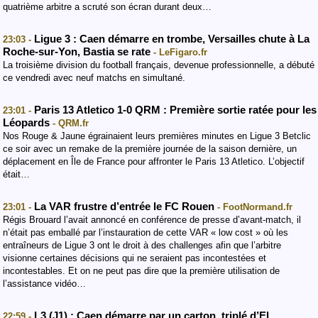
quatrième arbitre a scruté son écran durant deux…
Ligue 3 : Caen démarre en trombe, Versailles chute à La
23:03 -
Roche-sur-Yon, Bastia se rate
- LeFigaro.fr
La troisième division du football français, devenue professionnelle, a débuté
ce vendredi avec neuf matchs en simultané.
Paris 13 Atletico 1-0 QRM : Première sortie ratée pour les
23:01 -
Léopards
- QRM.fr
Nos Rouge & Jaune égrainaient leurs premières minutes en Ligue 3 Betclic
ce soir avec un remake de la première journée de la saison dernière, un
déplacement en Île de France pour affronter le Paris 13 Atletico. L’objectif
était…
La VAR frustre d’entrée le FC Rouen
23:01 -
- FootNormand.fr
Régis Brouard l’avait annoncé en conférence de presse d’avant-match, il
n’était pas emballé par l’instauration de cette VAR « low cost » où les
entraîneurs de Ligue 3 ont le droit à des challenges afin que l’arbitre
visionne certaines décisions qui ne seraient pas incontestées et
incontestables. Et on ne peut pas dire que la première utilisation de
l’assistance vidéo…
L3 (J1) : Caen démarre par un carton, triplé d’El
22:59 -