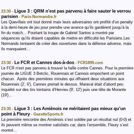
Ligue 3 : QRM n’est pas parvenu à faire sauter le verrou
23:30 -
parisien
- Paris-Normandie.fr
Les Quevillais ont tout donné mais leurs adversaires ont profité d’un penalty
à la demi-heure de jeu pour prendre une avance qu’ils gardèrent jusqu’à la
fin du match… Pourtant la troupe de Gabriel Santos a montré par
séquences qu’ils étaient capables de mettre en difficulté les Parisiens.Les
Normands tentaient de créer des ouvertures dans la défense adverse, mais
ils manquaient…
Le FCR et Cannes dos-à-dos
23:30 -
- FCR1899.com
Le FCR n’est pas parvenu à trouver la faille contre Cannes. Pour la première
journée de LIGUE 3 Betclic, Rouennais et Cannois empochent un point
chacun. Après des premières minutes qui offraient deux situations aux
Rouennais (2′, 6′), Cannes prenait le dessus. Maraval était d’abord peu
inquiété sur des tirs lointains d’Hervieu (9′, 12′) puis une tête de Morante
(19′)…
Ligue 3 : Les Amiénois ne méritaient pas mieux qu’un
23:30 -
point à Fleury
- GazetteSports.fr
La première rencontre des Amiénois s’est soldée par un résultat nul (0-0) et
ils peuvent même se montrer satisfaits car, dans l’ensemble, Fleury s’est
montré…