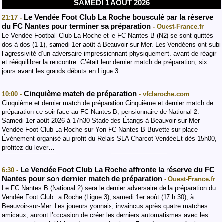
SAMEDI 1 AOÛT 2026
Le Vendée Foot Club La Roche bousculé par la réserve
21:17 -
du FC Nantes pour terminer sa préparation
- Ouest-France.fr
Le Vendée Football Club La Roche et le FC Nantes B (N2) se sont quittés
dos à dos (1-1), samedi 1er août à Beauvoir-sur-Mer. Les Vendéens ont subi
l’agressivité d’un adversaire impressionnant physiquement, avant de réagir
et rééquilibrer la rencontre. C’était leur dernier match de préparation, six
jours avant les grands débuts en Ligue 3.
Cinquième match de préparation
10:00 -
- vfclaroche.com
Cinquième et dernier match de préparation Cinquième et dernier match de
préparation ce soir face au FC Nantes B, pensionnaire de National 2.
Samedi 1er août 2026 à 17h30 Stade des Étangs à Beauvoir-sur-Mer
Vendée Foot Club La Roche-sur-Yon FC Nantes B Buvette sur place
Évènement organisé au profit du Relais SLA Charcot VendéeEt dès 15h00,
profitez du lever…
Le Vendée Foot Club La Roche affronte la réserve du FC
6:30 -
Nantes pour son dernier match de préparation
- Ouest-France.fr
Le FC Nantes B (National 2) sera le dernier adversaire de la préparation du
Vendée Foot Club La Roche (Ligue 3), samedi 1er août (17 h 30), à
Beauvoir-sur-Mer. Les joueurs yonnais, invaincus après quatre matches
amicaux, auront l’occasion de créer les derniers automatismes avec les