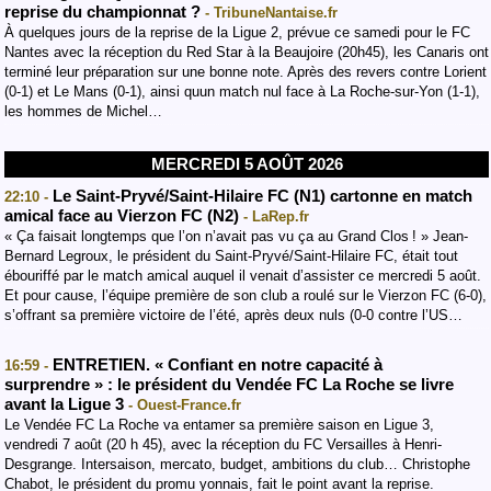
reprise du championnat ?
- TribuneNantaise.fr
À quelques jours de la reprise de la Ligue 2, prévue ce samedi pour le FC
Nantes avec la réception du Red Star à la Beaujoire (20h45), les Canaris ont
terminé leur préparation sur une bonne note. Après des revers contre Lorient
(0-1) et Le Mans (0-1), ainsi quun match nul face à La Roche-sur-Yon (1-1),
les hommes de Michel…
MERCREDI 5 AOÛT 2026
Le Saint-Pryvé/Saint-Hilaire FC (N1) cartonne en match
22:10 -
amical face au Vierzon FC (N2)
- LaRep.fr
« Ça faisait longtemps que l’on n’avait pas vu ça au Grand Clos ! » Jean-
Bernard Legroux, le président du Saint-Pryvé/Saint-Hilaire FC, était tout
ébouriffé par le match amical auquel il venait d’assister ce mercredi 5 août.
Et pour cause, l’équipe première de son club a roulé sur le Vierzon FC (6-0),
s’offrant sa première victoire de l’été, après deux nuls (0-0 contre l’US…
ENTRETIEN. « Confiant en notre capacité à
16:59 -
surprendre » : le président du Vendée FC La Roche se livre
avant la Ligue 3
- Ouest-France.fr
Le Vendée FC La Roche va entamer sa première saison en Ligue 3,
vendredi 7 août (20 h 45), avec la réception du FC Versailles à Henri-
Desgrange. Intersaison, mercato, budget, ambitions du club… Christophe
Chabot, le président du promu yonnais, fait le point avant la reprise.