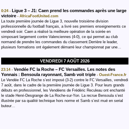
Ligue 3 – J1: Caen prend les commandes après une large
0:24 -
victoire
- AfricaFootUnited.com
La toute première journée de Ligue 3, nouvelle troisième division
professionnelle du football français, a livré ses premiers enseignements ce
vendredi soir. Caen a réalisé la meilleure opération de la soirée en
simposant largement contre Valenciennes (4-0), ce qui permet au club
normand de prendre les commandes du classement.Derrière le leader,
plusieurs formations ont également démarré leur championnat par une…
VENDREDI 7 AOÛT 2026
Vendée FC la Roche – FC Versailles. Les notes des
23:14 -
Yonnais : Bensoula rayonnant, Samb voit triple
- Ouest-France.fr
Le Vendée FC La Roche s’est imposé (3-2) contre le FC Versailles, vendredi
7 août, dans le cadre de la première journée de Ligue 3. Pour leurs grands
débuts en professionnel, les Vendéens de Frédéric Reculeau ont enchanté
le stade Henri-Desgrange de La Roche-sur-Yon. La recrue Bensoula s’est
illustrée par sa qualité technique hors norme et Samb s’est mué en serial
buteur…