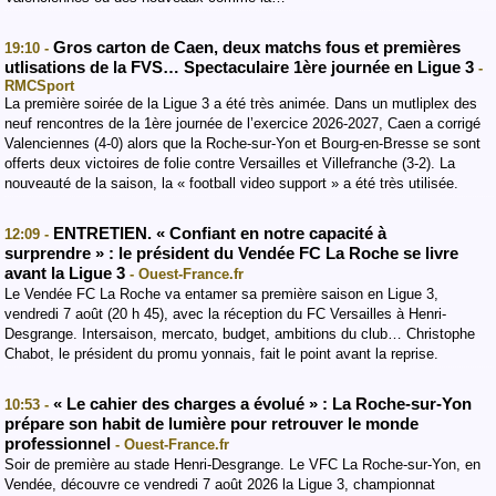
Gros carton de Caen, deux matchs fous et premières
19:10 -
utlisations de la FVS… Spectaculaire 1ère journée en Ligue 3
-
RMCSport
La première soirée de la Ligue 3 a été très animée. Dans un mutliplex des
neuf rencontres de la 1ère journée de l’exercice 2026-2027, Caen a corrigé
Valenciennes (4-0) alors que la Roche-sur-Yon et Bourg-en-Bresse se sont
offerts deux victoires de folie contre Versailles et Villefranche (3-2). La
nouveauté de la saison, la « football video support » a été très utilisée.
ENTRETIEN. « Confiant en notre capacité à
12:09 -
surprendre » : le président du Vendée FC La Roche se livre
avant la Ligue 3
- Ouest-France.fr
Le Vendée FC La Roche va entamer sa première saison en Ligue 3,
vendredi 7 août (20 h 45), avec la réception du FC Versailles à Henri-
Desgrange. Intersaison, mercato, budget, ambitions du club… Christophe
Chabot, le président du promu yonnais, fait le point avant la reprise.
« Le cahier des charges a évolué » : La Roche-sur-Yon
10:53 -
prépare son habit de lumière pour retrouver le monde
professionnel
- Ouest-France.fr
Soir de première au stade Henri-Desgrange. Le VFC La Roche-sur-Yon, en
Vendée, découvre ce vendredi 7 août 2026 la Ligue 3, championnat