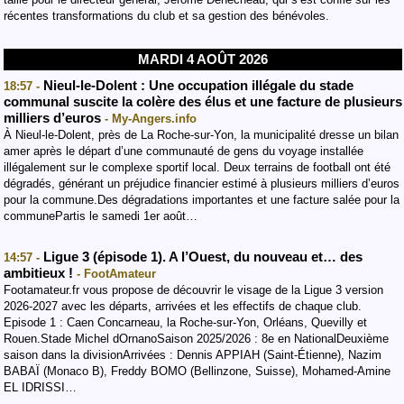
récentes transformations du club et sa gestion des bénévoles.
MARDI 4 AOÛT 2026
Nieul-le-Dolent : Une occupation illégale du stade
18:57 -
communal suscite la colère des élus et une facture de plusieurs
milliers d’euros
- My-Angers.info
À Nieul-le-Dolent, près de La Roche-sur-Yon, la municipalité dresse un bilan
amer après le départ d’une communauté de gens du voyage installée
illégalement sur le complexe sportif local. Deux terrains de football ont été
dégradés, générant un préjudice financier estimé à plusieurs milliers d’euros
pour la commune.Des dégradations importantes et une facture salée pour la
communePartis le samedi 1er août…
Ligue 3 (épisode 1). A l’Ouest, du nouveau et… des
14:57 -
ambitieux !
- FootAmateur
Footamateur.fr vous propose de découvrir le visage de la Ligue 3 version
2026-2027 avec les départs, arrivées et les effectifs de chaque club.
Episode 1 : Caen Concarneau, la Roche-sur-Yon, Orléans, Quevilly et
Rouen.Stade Michel dOrnanoSaison 2025/2026 : 8e en NationalDeuxième
saison dans la divisionArrivées : Dennis APPIAH (Saint-Étienne), Nazim
BABAÏ (Monaco B), Freddy BOMO (Bellinzone, Suisse), Mohamed-Amine
EL IDRISSI…