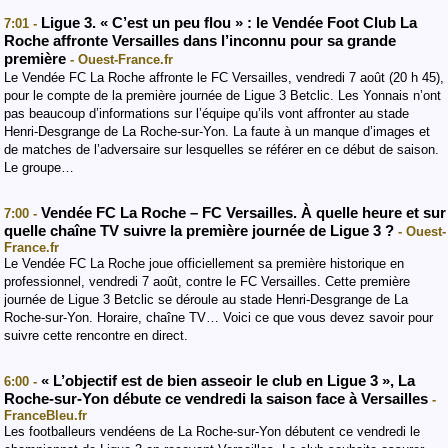
Ligue 3. « C’est un peu flou » : le Vendée Foot Club La
7:01 -
Roche affronte Versailles dans l’inconnu pour sa grande
première
- Ouest-France.fr
Le Vendée FC La Roche affronte le FC Versailles, vendredi 7 août (20 h 45),
pour le compte de la première journée de Ligue 3 Betclic. Les Yonnais n’ont
pas beaucoup d’informations sur l’équipe qu’ils vont affronter au stade
Henri-Desgrange de La Roche-sur-Yon. La faute à un manque d’images et
de matches de l’adversaire sur lesquelles se référer en ce début de saison.
Le groupe…
Vendée FC La Roche – FC Versailles. À quelle heure et sur
7:00 -
quelle chaîne TV suivre la première journée de Ligue 3 ?
- Ouest-
France.fr
Le Vendée FC La Roche joue officiellement sa première historique en
professionnel, vendredi 7 août, contre le FC Versailles. Cette première
journée de Ligue 3 Betclic se déroule au stade Henri-Desgrange de La
Roche-sur-Yon. Horaire, chaîne TV… Voici ce que vous devez savoir pour
suivre cette rencontre en direct.
« L’objectif est de bien asseoir le club en Ligue 3 », La
6:00 -
Roche-sur-Yon débute ce vendredi la saison face à Versailles
-
FranceBleu.fr
Les footballeurs vendéens de La Roche-sur-Yon débutent ce vendredi le