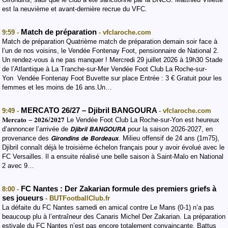
est la neuvième et avant-dernière recrue du VFC.
Match de préparation
9:59 -
- vfclaroche.com
Match de préparation Quatrième match de préparation demain soir face à
l’un de nos voisins, le Vendée Fontenay Foot, pensionnaire de National 2.
Un rendez-vous à ne pas manquer ! Mercredi 29 juillet 2026 à 19h30 Stade
de l’Atlantique à La Tranche-sur-Mer Vendée Foot Club La Roche-sur-
Yon Vendée Fontenay Foot Buvette sur place Entrée : 3 € Gratuit pour les
femmes et les moins de 16 ans.Un…
MERCATO 26/27 – Djibril BANGOURA
9:49 -
- vfclaroche.com
𝐌𝐞𝐫𝐜𝐚𝐭𝐨 – 𝟐𝟎𝟐𝟔/𝟐𝟎𝟐𝟕 Le Vendée Foot Club La Roche-sur-Yon est heureux
d’annoncer l’arrivée de 𝘿𝙟𝙞𝙗𝙧𝙞𝙡 𝘽𝘼𝙉𝙂𝙊𝙐𝙍𝘼 pour la saison 2026-2027, en
provenance des 𝙂𝙞𝙧𝙤𝙣𝙙𝙞𝙣𝙨 𝙙𝙚 𝘽𝙤𝙧𝙙𝙚𝙖𝙪𝙭. Milieu offensif de 24 ans (1m75),
Djibril connaît déjà le troisième échelon français pour y avoir évolué avec le
FC Versailles. Il a ensuite réalisé une belle saison à Saint-Malo en National
2 avec 9…
FC Nantes : Der Zakarian formule des premiers griefs à
8:00 -
ses joueurs
- BUTFootballClub.fr
La défaite du FC Nantes samedi en amical contre Le Mans (0-1) n’a pas
beaucoup plu à l’entraîneur des Canaris Michel Der Zakarian. La préparation
estivale du FC Nantes n’est pas encore totalement convaincante. Battus