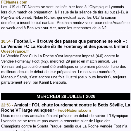
FCNantes.com
Les U19 du FC Nantes se sont inclinés hier face à l’Olympique Lyonnais
lors d’un match de préparation, à l’issue de la séance de tirs au but (1-1), à
Puy-Saint-Bonnet. Nolan Richer, qui évoluait avec les U17 la saison
dernière, a inscrit le but nantais. Prochain rendez-vous pour notre Académie
ce week-end à Beauvoir-sur-Mer, avec les rencontres de la N2…
Football. « Il trouve des passes que personne ne voit » :
10:54 -
Le Vendée FC La Roche étrille Fontenay et des joueurs brillent
-
Ouest-France.fr
Le Vendée Foot Club La Roche s’est largement imposé (4-0) contre le
Vendée Fontenay Foot (N2), mercredi 29 juillet en match amical. Les
Yonnais ont particulièrement été prolifiques en première période, l’une des
meilleurs depuis le début de leur préparation. Le nouveau numéro 9,
Mansour Samb, s’est encore une fois illustré (deux buts inscrits), toujours
parfaitement servi par Kamil Bensoula.
MERCREDI 29 JUILLET 2026
Amical : l’OL chute lourdement contre le Betis Séville, La
22:56 -
Roche VF large vainqueur
- Foot-National.com
Deux rencontres amicales étaient prévues en début de soirée. L’Olympique
Lyonnais ne se rassure pas avant la rencontre aller de Ligue des
Champions contre le Sparta Prague, tandis que La Roche Vendée Foot n’a