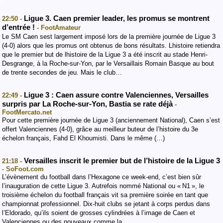
Ligue 3. Caen premier leader, les promus se montrent
22:50 -
d’entrée !
- FootAmateur
Le SM Caen sest largement imposé lors de la première journée de Ligue 3
(4-0) alors que les promus ont obtenus de bons résultats. Lhistoire retiendra
que le premier but de lhistoire de la Ligue 3 a été inscrit au stade Henri-
Desgrange, à la Roche-sur-Yon, par le Versaillais Romain Basque au bout
de trente secondes de jeu. Mais le club…
Ligue 3 : Caen assure contre Valenciennes, Versailles
22:49 -
surpris par La Roche-sur-Yon, Bastia se rate déjà
-
FootMercato.net
Pour cette première journée de Ligue 3 (anciennement National), Caen s’est
offert Valenciennes (4-0), grâce au meilleur buteur de l’histoire du 3e
échelon français, Fahd El Khoumisti. Dans le même (…)
Versailles inscrit le premier but de l’histoire de la Ligue 3
21:18 -
- SoFoot.com
L’évènement du football dans l’Hexagone ce week-end, c’est bien sûr
l’inauguration de cette Ligue 3. Autrefois nommé National ou « N1 », le
troisième échelon du football français vit sa première soirée en tant que
championnat professionnel. Dix-huit clubs se jetant à corps perdus dans
l’Eldorado, qu’ils soient de grosses cylindrées à l’image de Caen et
Valenciennes ou des nouveaux comme la…