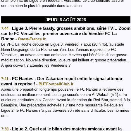
championnat de Ligue 3 en recevant Versailles. Le club souhaite assurer
son maintien le plus tôt possible dans la saison.
JEUDI 6 AOÛT 2026
Ligue 3. Pierre Gasly, grosses ambitions, série TV… Zoom
7:44 -
sur le FC Versailles, premier adversaire du Vendée FC La
Roche
- Ouest-France.fr
Le VFC La Roche débute en Ligue 3, vendredi 7 août (20 h 45), au stade
Henri-Desgrange de La Roche-sur-Yon. Les Yonnais reçoivent le FC
Versailles, un adversaire aux ambitions élevées qui bénéficie d’une grosse
médiatisation. Nouvelle direction, joueurs qui brillent et grosse préparation…
À quoi doivent s’attendre les Vendéens ?
FC Nantes : Der Zakarian reçoit enfin le signal attendu
7:41 -
avant la reprise !
- BUTFootballClub.fr
Après une préparation longtemps poussive, le FC Nantes a retrouvé des
couleurs au meilleur moment. Le large succès contre Al-Wakrah (5-1) offre
quelques certitudes aux Canaris avant la réception du Red Star, samedi à la
Beaujoire. Une préparation achevée sur une note rassurante Relégué en
Ligue 2, le FC Nantes n’a pas traversé son été sans difficulté. Les hommes
de…
Ligue 2. Quel est le bilan des matchs amicaux avant la
7:30 -