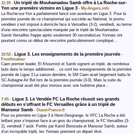
Un triplé de Mouhamadou Samb offre à La Roche-sur-
11:39 -
Yon une première victoire en Ligue 3
- My-Angers.info
La Roche-sur-Yon a parfaitement lancé son aventure en Ligue 3. Pour la
première journée de ce championnat qui succède au National, le promu
vendéen s’est imposé à domicile face à Versailles (3-2), vendredi, au terme
d’une rencontre spectaculaire marquée par le triplé de Mouhamadou
Samb.Versailles frappe après seulement 30 secondesLes Yonnais ont
pourtant connu un début de rencontre particulièrement compliqué.…
Ligue 3. Les enseignements de la première journée
10:52 -
-
FootAmateur
Caen premier leader, El Khoumisti et Samb signent un triplé, de nombreux
buts dans le temps additionnel… ce sont les enseignements de la première
journée de Ligue 3.La saison dernière, le SM Caen avait largement battu le
SC Aubagne Air Bel lors de la première journée (3-0). Mais la suite du
championnat avait été plus morose avec une huitième place…
Ligue 3. Le Vendée FC La Roche réussit ses grands
7:45 -
débuts en s’offrant le FC Versailles grâce à un triplé de
Mansour Samb
- Ouest-France.fr
Pour sa première en Ligue 3 à Henri-Desgrange, le VFC La Roche a été
brillant pour s’imposer face à un gros du championnat, le FC Versailles (3-
2), vendredi 7 août. Portés par Kamil Bensoula et Mansour Samb, auteur
d’un incroyable triplé, les Yonnais prennent un départ rêvé.