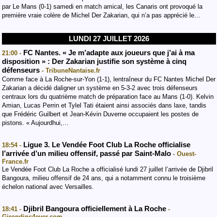
par Le Mans (0-1) samedi en match amical, les Canaris ont provoqué la
première vraie colère de Michel Der Zakarian, qui n’a pas apprécié le…
LUNDI 27 JUILLET 2026
FC Nantes. « Je m’adapte aux joueurs que j’ai à ma
21:00 -
disposition » : Der Zakarian justifie son système à cinq
défenseurs
- TribuneNantaise.fr
Comme face à La Roche-sur-Yon (1-1), lentraîneur du FC Nantes Michel Der
Zakarian a décidé daligner un système en 5-3-2 avec trois défenseurs
centraux lors du quatrième match de préparation face au Mans (1-0). Kelvin
Amian, Lucas Perrin et Tylel Tati étaient ainsi associés dans laxe, tandis
que Frédéric Guilbert et Jean-Kévin Duverne occupaient les postes de
pistons. « Aujourdhui,…
Ligue 3. Le Vendée Foot Club La Roche officialise
18:54 -
l’arrivée d’un milieu offensif, passé par Saint-Malo
- Ouest-
France.fr
Le Vendée Foot Club La Roche a officialisé lundi 27 juillet l’arrivée de Djibril
Bangoura, milieu offensif de 24 ans, qui a notamment connu le troisième
échelon national avec Versailles.
Djibril Bangoura officiellement à La Roche
18:41 -
-
Girondins4ever.com