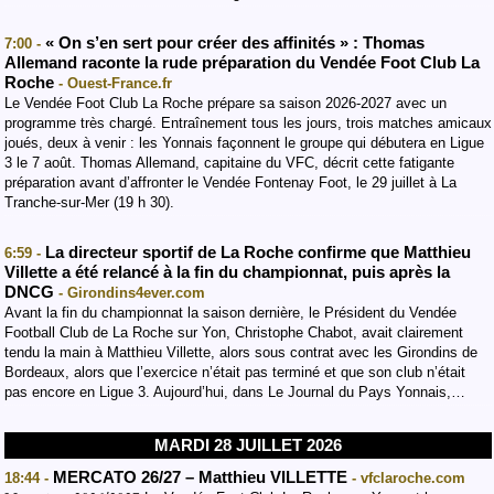
« On s’en sert pour créer des affinités » : Thomas
7:00 -
Allemand raconte la rude préparation du Vendée Foot Club La
Roche
- Ouest-France.fr
Le Vendée Foot Club La Roche prépare sa saison 2026-2027 avec un
programme très chargé. Entraînement tous les jours, trois matches amicaux
joués, deux à venir : les Yonnais façonnent le groupe qui débutera en Ligue
3 le 7 août. Thomas Allemand, capitaine du VFC, décrit cette fatigante
préparation avant d’affronter le Vendée Fontenay Foot, le 29 juillet à La
Tranche-sur-Mer (19 h 30).
La directeur sportif de La Roche confirme que Matthieu
6:59 -
Villette a été relancé à la fin du championnat, puis après la
DNCG
- Girondins4ever.com
Avant la fin du championnat la saison dernière, le Président du Vendée
Football Club de La Roche sur Yon, Christophe Chabot, avait clairement
tendu la main à Matthieu Villette, alors sous contrat avec les Girondins de
Bordeaux, alors que l’exercice n’était pas terminé et que son club n’était
pas encore en Ligue 3. Aujourd’hui, dans Le Journal du Pays Yonnais,…
MARDI 28 JUILLET 2026
MERCATO 26/27 – Matthieu VILLETTE
18:44 -
- vfclaroche.com