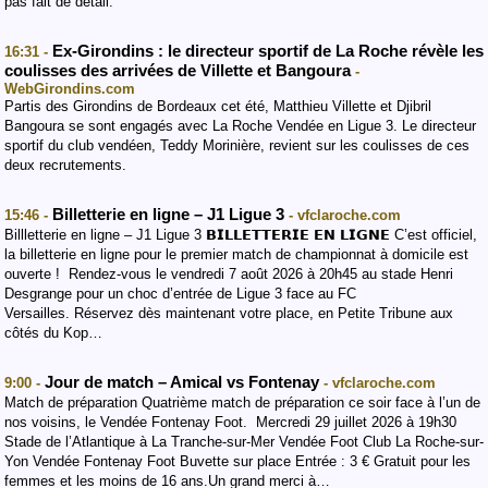
pas fait de détail.
Ex-Girondins : le directeur sportif de La Roche révèle les
16:31 -
coulisses des arrivées de Villette et Bangoura
-
WebGirondins.com
Partis des Girondins de Bordeaux cet été, Matthieu Villette et Djibril
Bangoura se sont engagés avec La Roche Vendée en Ligue 3. Le directeur
sportif du club vendéen, Teddy Morinière, revient sur les coulisses de ces
deux recrutements.
Billetterie en ligne – J1 Ligue 3
15:46 -
- vfclaroche.com
Billletterie en ligne – J1 Ligue 3 𝗕𝗜𝗟𝗟𝗘𝗧𝗧𝗘𝗥𝗜𝗘 𝗘𝗡 𝗟𝗜𝗚𝗡𝗘 C’est officiel,
la billetterie en ligne pour le premier match de championnat à domicile est
ouverte ! Rendez-vous le vendredi 7 août 2026 à 20h45 au stade Henri
Desgrange pour un choc d’entrée de Ligue 3 face au FC
Versailles. Réservez dès maintenant votre place, en Petite Tribune aux
côtés du Kop…
Jour de match – Amical vs Fontenay
9:00 -
- vfclaroche.com
Match de préparation Quatrième match de préparation ce soir face à l’un de
nos voisins, le Vendée Fontenay Foot. Mercredi 29 juillet 2026 à 19h30
Stade de l’Atlantique à La Tranche-sur-Mer Vendée Foot Club La Roche-sur-
Yon Vendée Fontenay Foot Buvette sur place Entrée : 3 € Gratuit pour les
femmes et les moins de 16 ans.Un grand merci à…