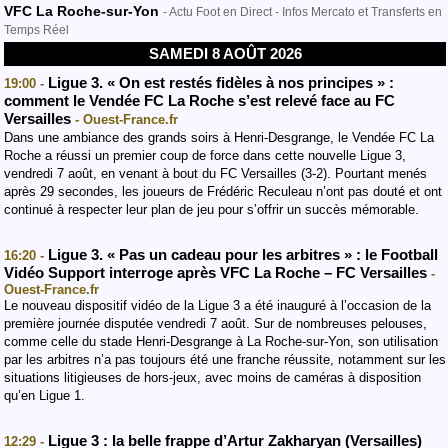
VFC La Roche-sur-Yon
- Actu Foot en Direct - Infos Mercato et Transferts en
Temps Réel
SAMEDI 8 AOÛT 2026
Ligue 3. « On est restés fidèles à nos principes » :
19:00 -
comment le Vendée FC La Roche s’est relevé face au FC
Versailles
- Ouest-France.fr
Dans une ambiance des grands soirs à Henri-Desgrange, le Vendée FC La
Roche a réussi un premier coup de force dans cette nouvelle Ligue 3,
vendredi 7 août, en venant à bout du FC Versailles (3-2). Pourtant menés
après 29 secondes, les joueurs de Frédéric Reculeau n’ont pas douté et ont
continué à respecter leur plan de jeu pour s’offrir un succès mémorable.
Ligue 3. « Pas un cadeau pour les arbitres » : le Football
16:20 -
Vidéo Support interroge après VFC La Roche – FC Versailles
-
Ouest-France.fr
Le nouveau dispositif vidéo de la Ligue 3 a été inauguré à l’occasion de la
première journée disputée vendredi 7 août. Sur de nombreuses pelouses,
comme celle du stade Henri-Desgrange à La Roche-sur-Yon, son utilisation
par les arbitres n’a pas toujours été une franche réussite, notamment sur les
situations litigieuses de hors-jeux, avec moins de caméras à disposition
qu’en Ligue 1.
Ligue 3 : la belle frappe d’Artur Zakharyan (Versailles)
12:29 -