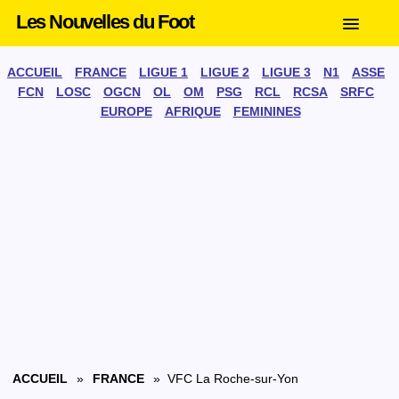
Les Nouvelles du Foot
ACCUEIL
FRANCE
LIGUE 1
LIGUE 2
LIGUE 3
N1
ASSE
FCN
LOSC
OGCN
OL
OM
PSG
RCL
RCSA
SRFC
EUROPE
AFRIQUE
FEMININES
ACCUEIL
»
FRANCE
» VFC La Roche-sur-Yon