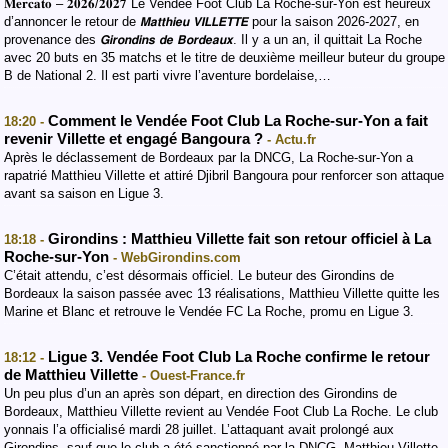
𝐌𝐞𝐫𝐜𝐚𝐭𝐨 – 𝟐𝟎𝟐𝟔/𝟐𝟎𝟐𝟕 Le Vendée Foot Club La Roche-sur-Yon est heureux
d’annoncer le retour de 𝙈𝙖𝙩𝙩𝙝𝙞𝙚𝙪 𝙑𝙄𝙇𝙇𝙀𝙏𝙏𝙀 pour la saison 2026-2027, en
provenance des 𝙂𝙞𝙧𝙤𝙣𝙙𝙞𝙣𝙨 𝙙𝙚 𝘽𝙤𝙧𝙙𝙚𝙖𝙪𝙭. Il y a un an, il quittait La Roche
avec 20 buts en 35 matchs et le titre de deuxième meilleur buteur du groupe
B de National 2. Il est parti vivre l’aventure bordelaise,…
Comment le Vendée Foot Club La Roche-sur-Yon a fait
18:20 -
revenir Villette et engagé Bangoura ?
- Actu.fr
Après le déclassement de Bordeaux par la DNCG, La Roche-sur-Yon a
rapatrié Matthieu Villette et attiré Djibril Bangoura pour renforcer son attaque
avant sa saison en Ligue 3.
Girondins : Matthieu Villette fait son retour officiel à La
18:18 -
Roche-sur-Yon
- WebGirondins.com
C’était attendu, c’est désormais officiel. Le buteur des Girondins de
Bordeaux la saison passée avec 13 réalisations, Matthieu Villette quitte les
Marine et Blanc et retrouve le Vendée FC La Roche, promu en Ligue 3.
Ligue 3. Vendée Foot Club La Roche confirme le retour
18:12 -
de Matthieu Villette
- Ouest-France.fr
Un peu plus d’un an après son départ, en direction des Girondins de
Bordeaux, Matthieu Villette revient au Vendée Foot Club La Roche. Le club
yonnais l’a officialisé mardi 28 juillet. L’attaquant avait prolongé aux
Girondins, sauf que le club a été sanctionné par la DNCG. Matthieu Villette