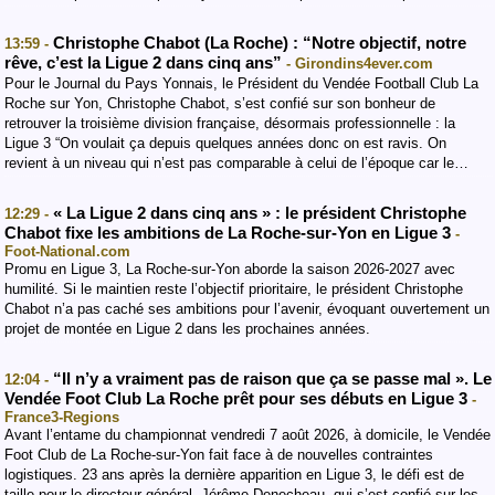
Christophe Chabot (La Roche) : “Notre objectif, notre
13:59 -
rêve, c’est la Ligue 2 dans cinq ans”
- Girondins4ever.com
Pour le Journal du Pays Yonnais, le Président du Vendée Football Club La
Roche sur Yon, Christophe Chabot, s’est confié sur son bonheur de
retrouver la troisième division française, désormais professionnelle : la
Ligue 3 “On voulait ça depuis quelques années donc on est ravis. On
revient à un niveau qui n’est pas comparable à celui de l’époque car le…
« La Ligue 2 dans cinq ans » : le président Christophe
12:29 -
Chabot fixe les ambitions de La Roche-sur-Yon en Ligue 3
-
Foot-National.com
Promu en Ligue 3, La Roche-sur-Yon aborde la saison 2026-2027 avec
humilité. Si le maintien reste l’objectif prioritaire, le président Christophe
Chabot n’a pas caché ses ambitions pour l’avenir, évoquant ouvertement un
projet de montée en Ligue 2 dans les prochaines années.
“Il n’y a vraiment pas de raison que ça se passe mal ». Le
12:04 -
Vendée Foot Club La Roche prêt pour ses débuts en Ligue 3
-
France3-Regions
Avant l’entame du championnat vendredi 7 août 2026, à domicile, le Vendée
Foot Club de La Roche-sur-Yon fait face à de nouvelles contraintes
logistiques. 23 ans après la dernière apparition en Ligue 3, le défi est de
taille pour le directeur général, Jérôme Denecheau, qui s’est confié sur les