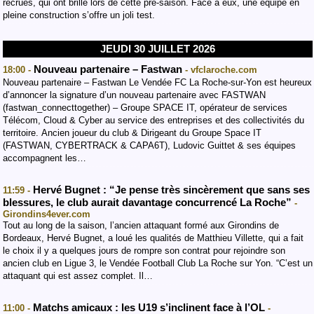
recrues, qui ont brillé lors de cette pré-saison. Face à eux, une équipe en
pleine construction s’offre un joli test.
JEUDI 30 JUILLET 2026
Nouveau partenaire – Fastwan
18:00 -
- vfclaroche.com
Nouveau partenaire – Fastwan Le Vendée FC La Roche-sur-Yon est heureux
d’annoncer la signature d’un nouveau partenaire avec FASTWAN
(fastwan_connecttogether) – Groupe SPACE IT, opérateur de services
Télécom, Cloud & Cyber au service des entreprises et des collectivités du
territoire. Ancien joueur du club & Dirigeant du Groupe Space IT
(FASTWAN, CYBERTRACK & CAPA6T), Ludovic Guittet & ses équipes
accompagnent les…
Hervé Bugnet : “Je pense très sincèrement que sans ses
11:59 -
blessures, le club aurait davantage concurrencé La Roche”
-
Girondins4ever.com
Tout au long de la saison, l’ancien attaquant formé aux Girondins de
Bordeaux, Hervé Bugnet, a loué les qualités de Matthieu Villette, qui a fait
le choix il y a quelques jours de rompre son contrat pour rejoindre son
ancien club en Ligue 3, le Vendée Football Club La Roche sur Yon. “C’est un
attaquant qui est assez complet. Il…
Matchs amicaux : les U19 s’inclinent face à l’OL
11:00 -
-