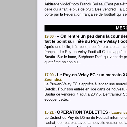
Arbitrage vidéoPhoto Franck BoileauC’est peut-êt
celle qui a fait le plus de bruit. Dès vendredi, la 
porté par la Fédération française de football qui 
MERC
« On rentre un peu dans la cour des
19:00 -
fait le point sur l’été du Puy-en-Velay Foo
Après une belle, très belle, septième place la sai
français, Le Puy-en-Velay Football Club s’apprête
Bastia. Sur le banc, Stéphane Dief, qui vient de p
quatrième saison au…
Le Puy-en-Velay FC : un mercato XX
17:00 -
Zoomdici.fr
Le Puy-en-Velay FC s’apprête à lancer une nouvell
Betclic. Pour son entrée en lice dans ce nouveau
Bastia ce vendredi 7 août à 20h45. L’entraîneur S
évoquer cette…
OPERATION TABLETTES
15:21 -
- Laurence
Le District du Puy de Dôme de Football informe le
l’achat, compatibles avec la nouvelle version de