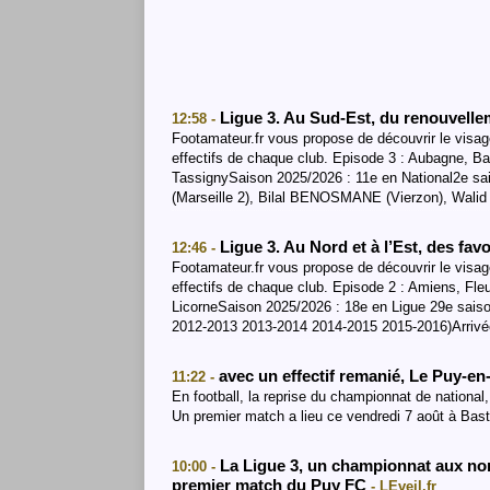
Ligue 3. Au Sud-Est, du renouvell
12:58 -
Footamateur.fr vous propose de découvrir le visage
effectifs de chaque club. Episode 3 : Aubagne, Ba
TassignySaison 2025/2026 : 11e en National2e sa
(Marseille 2), Bilal BENOSMANE (Vierzon), Wali
Ligue 3. Au Nord et à l’Est, des fa
12:46 -
Footamateur.fr vous propose de découvrir le visage
effectifs de chaque club. Episode 2 : Amiens, Fleu
LicorneSaison 2025/2026 : 18e en Ligue 29e sais
2012-2013 2013-2014 2014-2015 2015-2016)Arriv
avec un effectif remanié, Le Puy-e
11:22 -
En football, la reprise du championnat de national
Un premier match a lieu ce vendredi 7 août à Bast
La Ligue 3, un championnat aux nom
10:00 -
premier match du Puy FC
- LEveil.fr