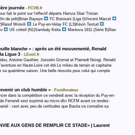
mière journée
- FCVB.fr
us fait le point sur l’effectif départs Hamza Sbaï Tristan
(fin de prêt)Brian Bayeye
FC Botosani (Liga I)Vincent Marcel
)Raouf Mroivili
Le Puy-en-Velay FC (L3)Kévin Testud
lo
US créteil (N1)Sambaly Keita
Mantova 1911 (Série B)Ilian
feuille blanche » : après un été mouvementé, Renald
la Ligue 3
- LEveil.fr
u, Antoine Gauthier, Josselin Gromat et Plamedi Nsingi, Renald
aventure en Haute-Loire cet été.Le milieu de terrain et capitaine
sa quatrième saison. Une belle réussite pour celui qui compte
devenir un club humble »
- FootAmateur
ncer dans la compétition ce vendredi avec la réception du Puy-en-
aude Ferrandi sest exprimé au micro dIci RCFM avant ce rendez-
manié : cest avec peu de certitudes que Bastia va connaître sa
ENVIE AUX GENS DE REMPLIR CE STADE» | Laurent