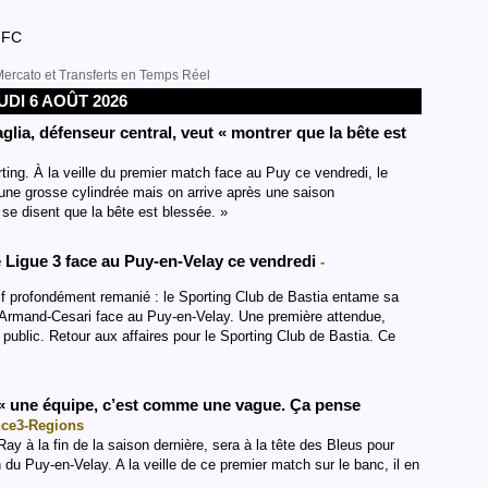
 FC
s Mercato et Transferts en Temps Réel
UDI 6 AOÛT 2026
ia, défenseur central, veut « montrer que la bête est
rting. À la veille du premier match face au Puy ce vendredi, le
 une grosse cylindrée mais on arrive après une saison
 se disent que la bête est blessée. »
 Ligue 3 face au Puy-en-Velay ce vendredi
-
if profondément remanié : le Sporting Club de Bastia entame sa
à Armand-Cesari face au Puy-en-Velay. Une première attendue,
r public. Retour aux affaires pour le Sporting Club de Bastia. Ce
 « une équipe, c’est comme une vague. Ça pense
nce3-Regions
Ray à la fin de la saison dernière, sera à la tête des Bleus pour
 du Puy-en-Velay. A la veille de ce premier match sur le banc, il en