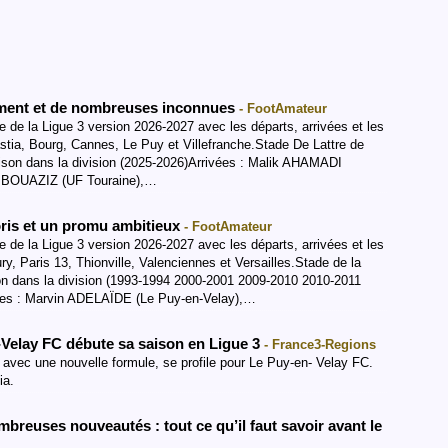
ement et de nombreuses inconnues
- FootAmateur
 de la Ligue 3 version 2026-2027 avec les départs, arrivées et les
stia, Bourg, Cannes, Le Puy et Villefranche.Stade De Lattre de
ison dans la division (2025-2026)Arrivées : Malik AHAMADI
d BOUAZIZ (UF Touraine),…
voris et un promu ambitieux
- FootAmateur
 de la Ligue 3 version 2026-2027 avec les départs, arrivées et les
ry, Paris 13, Thionville, Valenciennes et Versailles.Stade de la
on dans la division (1993-1994 2000-2001 2009-2010 2010-2011
ées : Marvin ADELAÏDE (Le Puy-en-Velay),…
n-Velay FC débute sa saison en Ligue 3
- France3-Regions
, avec une nouvelle formule, se profile pour Le Puy-en- Velay FC.
ia.
breuses nouveautés : tout ce qu’il faut savoir avant le