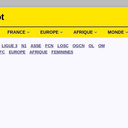
t
FRANCE
EUROPE
AFRIQUE
MONDE
LIGUE 3
N1
ASSE
FCN
LOSC
OGCN
OL
OM
FC
EUROPE
AFRIQUE
FEMININES