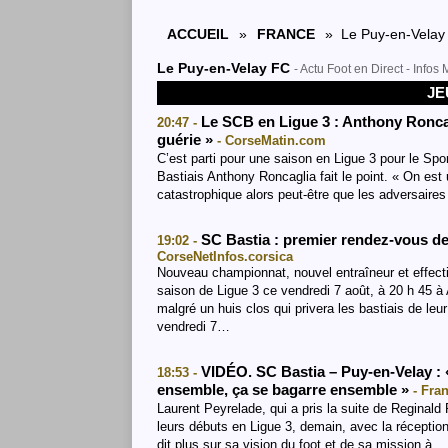
ACCUEIL
»
FRANCE
» Le Puy-en-Velay
Le Puy-en-Velay FC
- Actu Foot en Direct - Info
JE
Le SCB en Ligue 3 : Anthony Roncagl
20:47 -
guérie »
- CorseMatin.com
C’est parti pour une saison en Ligue 3 pour le Spo
Bastiais Anthony Roncaglia fait le point. « On est
catastrophique alors peut-être que les adversaires
SC Bastia : premier rendez-vous de
19:02 -
CorseNetInfos.corsica
Nouveau championnat, nouvel entraîneur et effect
saison de Ligue 3 ce vendredi 7 août, à 20 h 45 
malgré un huis clos qui privera les bastiais de leu
vendredi 7…
VIDÉO. SC Bastia – Puy-en-Velay :
18:53 -
ensemble, ça se bagarre ensemble »
- Fra
Laurent Peyrelade, qui a pris la suite de Reginald 
leurs débuts en Ligue 3, demain, avec la réception
dit plus sur sa vision du foot et de sa mission à…