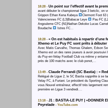
Un point sur l’effectif avant la pre
18:28 -
avant débuter le championnat ligue 3 betclic, on vo
Grippon Ethan Kena Kabeya
Clermont Foot 63 
Valenciennes FC (L3)Babacar Leye
Pau FC (L2
Angouleme CFC (N1)Nathan Dekoke Lucas Came
Boudache
Istres FC…
« On est habitués à repartir d’une 
18:28 -
Xhemo et Le Puy FC sont prêts à débuter 
Avec Matis Carvalho, Thomas Ghalem, Edson Seido
Xhemo est un des rares joueurs à avoir poursuivi l’
du Puy-en-Velay Football Club va même y entamer 
près de 100 matchs avec le club ponot,…
Claude Ferrandi (SC Bastia) : « Re
13:49 -
Relégué de Ligue 2, le SC Bastia sapprête à se la
Velay FC, à Furiani. Le président du Sporting Cl
vous.Nouvel entraîneur, effectif très largement re
première en Ligue 3 vendredi.…
J1 : BASTIA-LE PUY | «DONNER 
13:18 -
Peyrelade
- YouTube.com