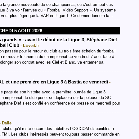
re la grande nouveauté de ce championnat, ou c’est en tout cas
Ligue 3 va voir l’arrivée du « Football Vidéo Support ». Un système
se veut plus léger que la VAR en Ligue 1. Ce dernier donnera la…
REDI 5 AOÛT 2026
 grands » : avant le début de la Ligue 3, Stéphane Dief
tball Club
- LEveil.fr
son passée pour le retour du club au troisième échelon du football
 à retrouver le chemin du championnat ce vendredi 7 août face à
rolonger son contrat avec les Ciel et Blanc, va entamer sa
L et une première en Ligue 3 à Bastia ce vendredi
-
e page de son histoire avec la première journée de Ligue 3
 championnat, le club ponot se déplacera sur la pelouse du SC
téphane Dief s’est confié en conférence de presse ce mercredi pour
 Dalle
s clubs qu’il reste encore des tablettes LOGICOM disponibles à
 la FMI. Les clubs intéressés peuvent toujours passer commande en