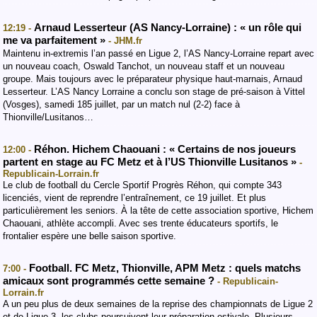
Arnaud Lesserteur (AS Nancy-Lorraine) : « un rôle qui
12:19 -
me va parfaitement »
- JHM.fr
Maintenu in-extremis l’an passé en Ligue 2, l’AS Nancy-Lorraine repart avec
un nouveau coach, Oswald Tanchot, un nouveau staff et un nouveau
groupe. Mais toujours avec le préparateur physique haut-marnais, Arnaud
Lesserteur. L’AS Nancy Lorraine a conclu son stage de pré-saison à Vittel
(Vosges), samedi 185 juillet, par un match nul (2-2) face à
Thionville/Lusitanos…
Réhon. Hichem Chaouani : « Certains de nos joueurs
12:00 -
partent en stage au FC Metz et à l’US Thionville Lusitanos »
-
Republicain-Lorrain.fr
Le club de football du Cercle Sportif Progrès Réhon, qui compte 343
licenciés, vient de reprendre l’entraînement, ce 19 juillet. Et plus
particulièrement les seniors. À la tête de cette association sportive, Hichem
Chaouani, athlète accompli. Avec ses trente éducateurs sportifs, le
frontalier espère une belle saison sportive.
Football. FC Metz, Thionville, APM Metz : quels matchs
7:00 -
amicaux sont programmés cette semaine ?
- Republicain-
Lorrain.fr
A un peu plus de deux semaines de la reprise des championnats de Ligue 2
et de Ligue 3, les clubs poursuivent leur préparation estivale. Plusieurs