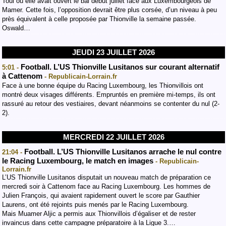
Toul où elle avait ouvert le bal début juillet face aux Luxembourgeois de
Mamer. Cette fois, l’opposition devrait être plus corsée, d’un niveau à peu
près équivalent à celle proposée par Thionville la semaine passée.
Oswald…
JEUDI 23 JUILLET 2026
Football. L’US Thionville Lusitanos sur courant alternatif
5:01 -
à Cattenom
- Republicain-Lorrain.fr
Face à une bonne équipe du Racing Luxembourg, les Thionvillois ont
montré deux visages différents. Empruntés en première mi-temps, ils ont
rassuré au retour des vestiaires, devant néanmoins se contenter du nul (2-
2).
MERCREDI 22 JUILLET 2026
Football. L’US Thionville Lusitanos arrache le nul contre
21:04 -
le Racing Luxembourg, le match en images
- Republicain-
Lorrain.fr
L’US Thionville Lusitanos disputait un nouveau match de préparation ce
mercredi soir à Cattenom face au Racing Luxembourg. Les hommes de
Julien François, qui avaient rapidement ouvert le score par Gauthier
Laurens, ont été rejoints puis menés par le Racing Luxembourg.
Mais Muamer Aljic a permis aux Thionvillois d’égaliser et de rester
invaincus dans cette campagne préparatoire à la Ligue 3.…