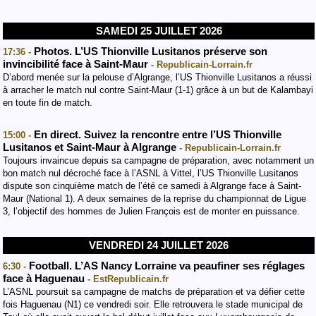
SAMEDI 25 JUILLET 2026
Photos. L’US Thionville Lusitanos préserve son
17:36 -
invincibilité face à Saint-Maur
- Republicain-Lorrain.fr
D’abord menée sur la pelouse d’Algrange, l’US Thionville Lusitanos a réussi
à arracher le match nul contre Saint-Maur (1-1) grâce à un but de Kalambayi
en toute fin de match.
En direct. Suivez la rencontre entre l’US Thionville
15:00 -
Lusitanos et Saint-Maur à Algrange
- Republicain-Lorrain.fr
Toujours invaincue depuis sa campagne de préparation, avec notamment un
bon match nul décroché face à l’ASNL à Vittel, l’US Thionville Lusitanos
dispute son cinquième match de l’été ce samedi à Algrange face à Saint-
Maur (National 1). A deux semaines de la reprise du championnat de Ligue
3, l’objectif des hommes de Julien François est de monter en puissance.
VENDREDI 24 JUILLET 2026
Football. L’AS Nancy Lorraine va peaufiner ses réglages
6:30 -
face à Haguenau
- EstRepublicain.fr
L’ASNL poursuit sa campagne de matchs de préparation et va défier cette
fois Haguenau (N1) ce vendredi soir. Elle retrouvera le stade municipal de