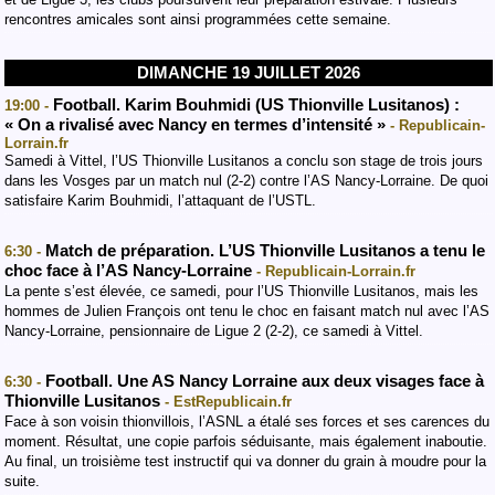
rencontres amicales sont ainsi programmées cette semaine.
DIMANCHE 19 JUILLET 2026
Football. Karim Bouhmidi (US Thionville Lusitanos) :
19:00 -
« On a rivalisé avec Nancy en termes d’intensité »
- Republicain-
Lorrain.fr
Samedi à Vittel, l’US Thionville Lusitanos a conclu son stage de trois jours
dans les Vosges par un match nul (2-2) contre l’AS Nancy-Lorraine. De quoi
satisfaire Karim Bouhmidi, l’attaquant de l’USTL.
Match de préparation. L’US Thionville Lusitanos a tenu le
6:30 -
choc face à l’AS Nancy-Lorraine
- Republicain-Lorrain.fr
La pente s’est élevée, ce samedi, pour l’US Thionville Lusitanos, mais les
hommes de Julien François ont tenu le choc en faisant match nul avec l’AS
Nancy-Lorraine, pensionnaire de Ligue 2 (2-2), ce samedi à Vittel.
Football. Une AS Nancy Lorraine aux deux visages face à
6:30 -
Thionville Lusitanos
- EstRepublicain.fr
Face à son voisin thionvillois, l’ASNL a étalé ses forces et ses carences du
moment. Résultat, une copie parfois séduisante, mais également inaboutie.
Au final, un troisième test instructif qui va donner du grain à moudre pour la
suite.