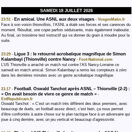
SAMEDI 18 JUILLET 2026
En amical. Une ASNL aux deux visages
23:51 -
- VosgesMatin.fr
Face à son voisin thionvillois, l’ASNL a étalé ses forces et ses carences du
moment. Résultat, une copie parfois séduisante, mais également inaboutie.
Au final, un troisième test instructif qui va donner du grain à moudre pour la
suite.
Ligue 3 : le retourné acrobatique magnifique de Simon
23:29 -
Kalambayi (Thionville) contre Nancy
- Foot-National.com
L’US Thionville a arraché un match nul contre l’AS Nancy-Lorraine ce
samedi en match amical. Simon Kalambayi a remis les compteurs à zéro
dans les dernières minutes avec un geste acrobatique magnifique.
Football. Oswald Tanchot après ASNL – Thionville (2-2) :
21:17 -
« On avait besoin de vivre ce genre de match »
-
EstRepublicain.fr
Oswald Tanchot : « C’est un match très différent des deux premiers, avec
beaucoup de duels, un football assez direct, c’est bien, ça nous permet
d’être confrontés à autre chose sur le plan tactique face à un adversaire qui
joue à cinq derrière, avec un jeu vertical et beaucoup d’agressivité.