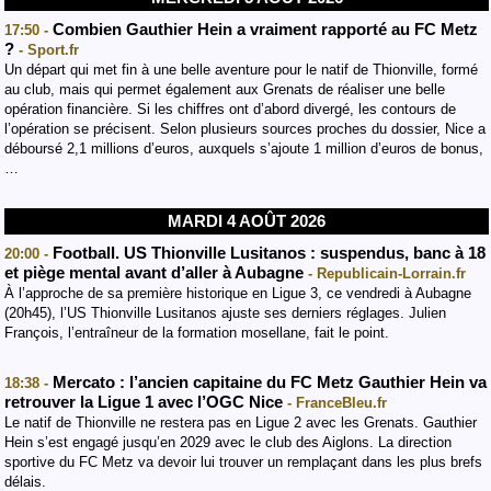
Combien Gauthier Hein a vraiment rapporté au FC Metz
17:50 -
?
- Sport.fr
Un départ qui met fin à une belle aventure pour le natif de Thionville, formé
au club, mais qui permet également aux Grenats de réaliser une belle
opération financière. Si les chiffres ont d’abord divergé, les contours de
l’opération se précisent. Selon plusieurs sources proches du dossier, Nice a
déboursé 2,1 millions d’euros, auxquels s’ajoute 1 million d’euros de bonus,
…
MARDI 4 AOÛT 2026
Football. US Thionville Lusitanos : suspendus, banc à 18
20:00 -
et piège mental avant d’aller à Aubagne
- Republicain-Lorrain.fr
À l’approche de sa première historique en Ligue 3, ce vendredi à Aubagne
(20h45), l’US Thionville Lusitanos ajuste ses derniers réglages. Julien
François, l’entraîneur de la formation mosellane, fait le point.
Mercato : l’ancien capitaine du FC Metz Gauthier Hein va
18:38 -
retrouver la Ligue 1 avec l’OGC Nice
- FranceBleu.fr
Le natif de Thionville ne restera pas en Ligue 2 avec les Grenats. Gauthier
Hein s’est engagé jusqu’en 2029 avec le club des Aiglons. La direction
sportive du FC Metz va devoir lui trouver un remplaçant dans les plus brefs
délais.