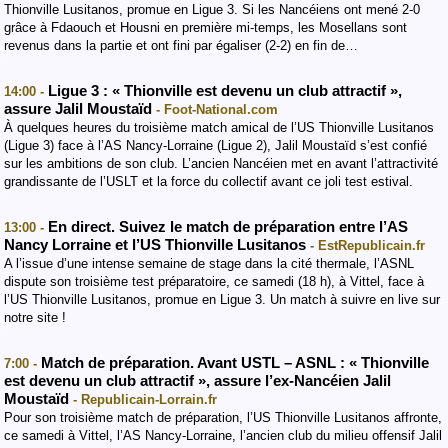
Thionville Lusitanos, promue en Ligue 3. Si les Nancéiens ont mené 2-0
grâce à Fdaouch et Housni en première mi-temps, les Mosellans sont
revenus dans la partie et ont fini par égaliser (2-2) en fin de…
Ligue 3 : « Thionville est devenu un club attractif »,
14:00 -
assure Jalil Moustaïd
- Foot-National.com
À quelques heures du troisième match amical de l’US Thionville Lusitanos
(Ligue 3) face à l’AS Nancy-Lorraine (Ligue 2), Jalil Moustaïd s’est confié
sur les ambitions de son club. L’ancien Nancéien met en avant l’attractivité
grandissante de l’USLT et la force du collectif avant ce joli test estival.
En direct. Suivez le match de préparation entre l’AS
13:00 -
Nancy Lorraine et l’US Thionville Lusitanos
- EstRepublicain.fr
A l’issue d’une intense semaine de stage dans la cité thermale, l’ASNL
dispute son troisième test préparatoire, ce samedi (18 h), à Vittel, face à
l’US Thionville Lusitanos, promue en Ligue 3. Un match à suivre en live sur
notre site !
Match de préparation. Avant USTL – ASNL : « Thionville
7:00 -
est devenu un club attractif », assure l’ex-Nancéien Jalil
Moustaïd
- Republicain-Lorrain.fr
Pour son troisième match de préparation, l’US Thionville Lusitanos affronte,
ce samedi à Vittel, l’AS Nancy-Lorraine, l’ancien club du milieu offensif Jalil