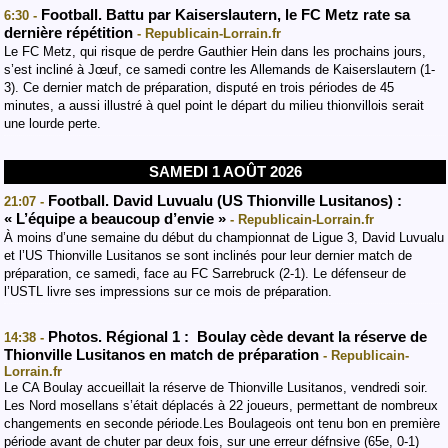
Football. Battu par Kaiserslautern, le FC Metz rate sa
6:30 -
dernière répétition
- Republicain-Lorrain.fr
Le FC Metz, qui risque de perdre Gauthier Hein dans les prochains jours,
s’est incliné à Jœuf, ce samedi contre les Allemands de Kaiserslautern (1-
3). Ce dernier match de préparation, disputé en trois périodes de 45
minutes, a aussi illustré à quel point le départ du milieu thionvillois serait
une lourde perte.
SAMEDI 1 AOÛT 2026
Football. David Luvualu (US Thionville Lusitanos) :
21:07 -
« L’équipe a beaucoup d’envie »
- Republicain-Lorrain.fr
À moins d’une semaine du début du championnat de Ligue 3, David Luvualu
et l’US Thionville Lusitanos se sont inclinés pour leur dernier match de
préparation, ce samedi, face au FC Sarrebruck (2-1). Le défenseur de
l’USTL livre ses impressions sur ce mois de préparation.
Photos. Régional 1 : Boulay cède devant la réserve de
14:38 -
Thionville Lusitanos en match de préparation
- Republicain-
Lorrain.fr
Le CA Boulay accueillait la réserve de Thionville Lusitanos, vendredi soir.
Les Nord mosellans s’était déplacés à 22 joueurs, permettant de nombreux
changements en seconde période.Les Boulageois ont tenu bon en première
période avant de chuter par deux fois, sur une erreur défnsive (65e, 0-1)