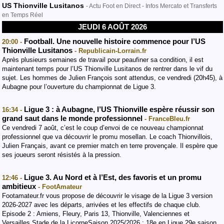
US Thionville Lusitanos
- Actu Foot en Direct - Infos Mercato et Transferts
en Temps Réel
JEUDI 6 AOÛT 2026
Football. Une nouvelle histoire commence pour l’US
20:00 -
Thionville Lusitanos
- Republicain-Lorrain.fr
Après plusieurs semaines de travail pour peaufiner sa condition, il est
maintenant temps pour l’US Thionville Lusitanos de rentrer dans le vif du
sujet. Les hommes de Julien François sont attendus, ce vendredi (20h45), à
Aubagne pour l’ouverture du championnat de Ligue 3.
Ligue 3 : à Aubagne, l’US Thionville espère réussir son
16:34 -
grand saut dans le monde professionnel
- FranceBleu.fr
Ce vendredi 7 août, c’est le coup d’envoi de ce nouveau championnat
professionnel que va découvrir le promu mosellan. Le coach Thionvillois,
Julien Français, avant ce premier match en terre provençale. Il espère que
ses joueurs seront résistés à la pression.
Ligue 3. Au Nord et à l’Est, des favoris et un promu
12:46 -
ambitieux
- FootAmateur
Footamateur.fr vous propose de découvrir le visage de la Ligue 3 version
2026-2027 avec les départs, arrivées et les effectifs de chaque club.
Episode 2 : Amiens, Fleury, Paris 13, Thionville, Valenciennes et
Versailles.Stade de la LicorneSaison 2025/2026 : 18e en Ligue 29e saison