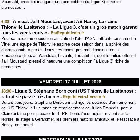
Moustaïd, pressé d’inaugurer une compétition (la Ligue 3) riche de
promesses…
Amical. Jalil Moustaïd, avant AS Nancy Lorraine –
6:30 -
Thionville Lusitanos : « La Ligue 3, c’est un gros match garanti
tous les week-ends »
- EstRepublicain.fr
Pour sa troisième opposition amicale de l’été, l’ASNL affronte ce samedi à
Vittel une équipe de Thionville aspirée cette saison dans la sphère des
championnats « pros ». Dans ses rangs, pas mal d’anciens de la
« maison » (Bouzar, Wanduka, Luvualu, Lauratet…), dont le milieu offensif
Jalil Moustaïd, pressé d’inaugurer une compétition (la Ligue 3) riche de
promesses…
VENDREDI 17 JUILLET 2026
Ligue 3. Stéphane Borbiconi (US Thionville Lusitanos) :
18:00 -
« Tout se passe très bien »
- Republicain-Lorrain.fr
Durant trois jours, Stéphane Borbiconi a dirigé les séances d’entraînement
de l’US Thionville Lusitanos en remplacement de Julien François, parti à
Clairefontaine pour préparer le BEPF. L’entraîneur adjoint revient sur la
reprise, le stage à Gérardmer, les premiers matchs amicaux et le test face à
Nancy, ce samedi.
MERCREDI 15 JUILLET 2026