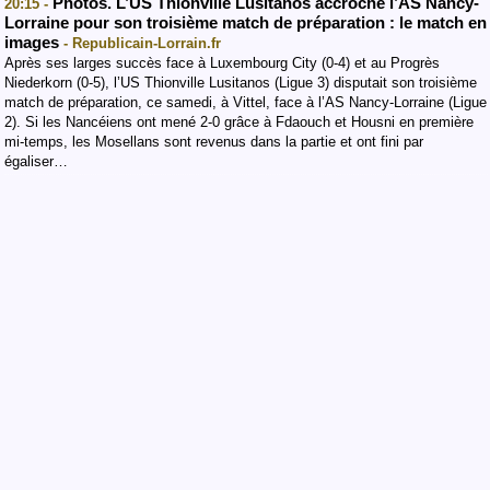
Photos. L’US Thionville Lusitanos accroche l’AS Nancy-
20:15 -
Lorraine pour son troisième match de préparation : le match en
images
- Republicain-Lorrain.fr
Après ses larges succès face à Luxembourg City (0-4) et au Progrès
Niederkorn (0-5), l’US Thionville Lusitanos (Ligue 3) disputait son troisième
match de préparation, ce samedi, à Vittel, face à l’AS Nancy-Lorraine (Ligue
2). Si les Nancéiens ont mené 2-0 grâce à Fdaouch et Housni en première
mi-temps, les Mosellans sont revenus dans la partie et ont fini par
égaliser…