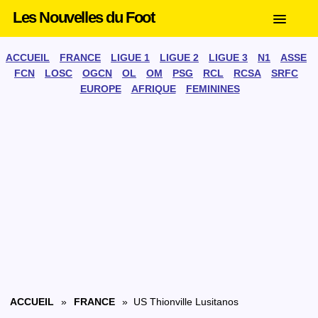
Les Nouvelles du Foot
ACCUEIL
FRANCE
LIGUE 1
LIGUE 2
LIGUE 3
N1
ASSE
FCN
LOSC
OGCN
OL
OM
PSG
RCL
RCSA
SRFC
EUROPE
AFRIQUE
FEMININES
ACCUEIL
»
FRANCE
» US Thionville Lusitanos