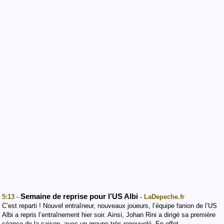
Semaine de reprise pour l’US Albi
5:13 -
- LaDepeche.fr
C’est reparti ! Nouvel entraîneur, nouveaux joueurs, l’équipe fanion de l’US
Albi a repris l’entraînement hier soir. Ainsi, Johan Rini a dirigé sa première
séance de la saison, avec un groupe très renouvelé. En effet,…