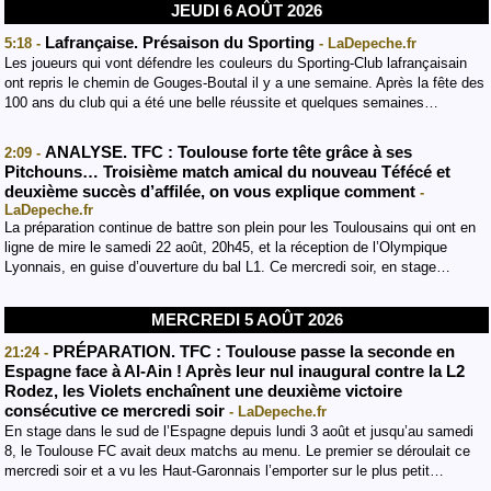
JEUDI 6 AOÛT 2026
Lafrançaise. Présaison du Sporting
5:18 -
- LaDepeche.fr
Les joueurs qui vont défendre les couleurs du Sporting-Club lafrançaisain
ont repris le chemin de Gouges-Boutal il y a une semaine. Après la fête des
100 ans du club qui a été une belle réussite et quelques semaines…
ANALYSE. TFC : Toulouse forte tête grâce à ses
2:09 -
Pitchouns… Troisième match amical du nouveau Téfécé et
deuxième succès d’affilée, on vous explique comment
-
LaDepeche.fr
La préparation continue de battre son plein pour les Toulousains qui ont en
ligne de mire le samedi 22 août, 20h45, et la réception de l’Olympique
Lyonnais, en guise d’ouverture du bal L1. Ce mercredi soir, en stage…
MERCREDI 5 AOÛT 2026
PRÉPARATION. TFC : Toulouse passe la seconde en
21:24 -
Espagne face à Al-Ain ! Après leur nul inaugural contre la L2
Rodez, les Violets enchaînent une deuxième victoire
consécutive ce mercredi soir
- LaDepeche.fr
En stage dans le sud de l’Espagne depuis lundi 3 août et jusqu’au samedi
8, le Toulouse FC avait deux matchs au menu. Le premier se déroulait ce
mercredi soir et a vu les Haut-Garonnais l’emporter sur le plus petit…