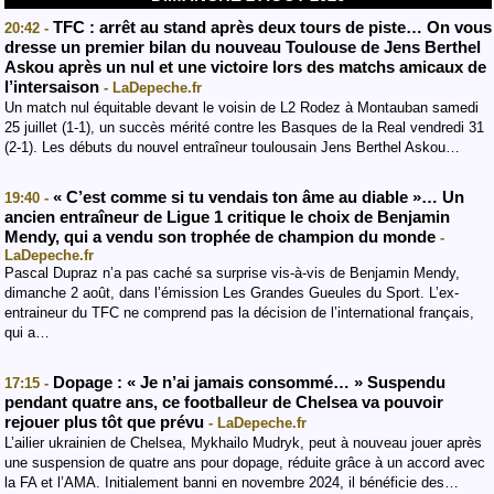
TFC : arrêt au stand après deux tours de piste… On vous
20:42 -
dresse un premier bilan du nouveau Toulouse de Jens Berthel
Askou après un nul et une victoire lors des matchs amicaux de
l’intersaison
- LaDepeche.fr
Un match nul équitable devant le voisin de L2 Rodez à Montauban samedi
25 juillet (1-1), un succès mérité contre les Basques de la Real vendredi 31
(2-1). Les débuts du nouvel entraîneur toulousain Jens Berthel Askou…
« C’est comme si tu vendais ton âme au diable »… Un
19:40 -
ancien entraîneur de Ligue 1 critique le choix de Benjamin
Mendy, qui a vendu son trophée de champion du monde
-
LaDepeche.fr
Pascal Dupraz n’a pas caché sa surprise vis-à-vis de Benjamin Mendy,
dimanche 2 août, dans l’émission Les Grandes Gueules du Sport. L’ex-
entraineur du TFC ne comprend pas la décision de l’international français,
qui a…
Dopage : « Je n’ai jamais consommé… » Suspendu
17:15 -
pendant quatre ans, ce footballeur de Chelsea va pouvoir
rejouer plus tôt que prévu
- LaDepeche.fr
L’ailier ukrainien de Chelsea, Mykhailo Mudryk, peut à nouveau jouer après
une suspension de quatre ans pour dopage, réduite grâce à un accord avec
la FA et l’AMA. Initialement banni en novembre 2024, il bénéficie des…