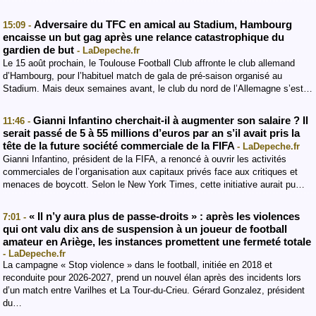
Adversaire du TFC en amical au Stadium, Hambourg
15:09 -
encaisse un but gag après une relance catastrophique du
gardien de but
- LaDepeche.fr
Le 15 août prochain, le Toulouse Football Club affronte le club allemand
d’Hambourg, pour l’habituel match de gala de pré-saison organisé au
Stadium. Mais deux semaines avant, le club du nord de l’Allemagne s’est…
Gianni Infantino cherchait-il à augmenter son salaire ? Il
11:46 -
serait passé de 5 à 55 millions d’euros par an s’il avait pris la
tête de la future société commerciale de la FIFA
- LaDepeche.fr
Gianni Infantino, président de la FIFA, a renoncé à ouvrir les activités
commerciales de l’organisation aux capitaux privés face aux critiques et
menaces de boycott. Selon le New York Times, cette initiative aurait pu…
« Il n’y aura plus de passe-droits » : après les violences
7:01 -
qui ont valu dix ans de suspension à un joueur de football
amateur en Ariège, les instances promettent une fermeté totale
- LaDepeche.fr
La campagne « Stop violence » dans le football, initiée en 2018 et
reconduite pour 2026-2027, prend un nouvel élan après des incidents lors
d’un match entre Varilhes et La Tour-du-Crieu. Gérard Gonzalez, président
du…