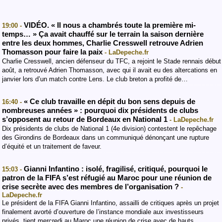
VIDÉO. « Il nous a chambrés toute la première mi-
19:00 -
temps… » Ça avait chauffé sur le terrain la saison dernière
entre les deux hommes, Charlie Cresswell retrouve Adrien
Thomasson pour faire la paix
- LaDepeche.fr
Charlie Cresswell, ancien défenseur du TFC, a rejoint le Stade rennais début
août, a retrouvé Adrien Thomasson, avec qui il avait eu des altercations en
janvier lors d’un match contre Lens. Le club breton a profité de…
« Ce club travaille en dépit du bon sens depuis de
16:40 -
nombreuses années » : pourquoi dix présidents de clubs
s’opposent au retour de Bordeaux en National 1
- LaDepeche.fr
Dix présidents de clubs de National 1 (4e division) contestent le repêchage
des Girondins de Bordeaux dans un communiqué dénonçant une rupture
d’équité et un traitement de faveur.
Gianni Infantino : isolé, fragilisé, critiqué, pourquoi le
15:03 -
patron de la FIFA s’est réfugié au Maroc pour une réunion de
crise secrète avec des membres de l’organisation ?
-
LaDepeche.fr
Le président de la FIFA Gianni Infantino, assailli de critiques après un projet
finalement avorté d’ouverture de l’instance mondiale aux investisseurs
privés, tient mercredi au Maroc une réunion de crise avec de hauts…