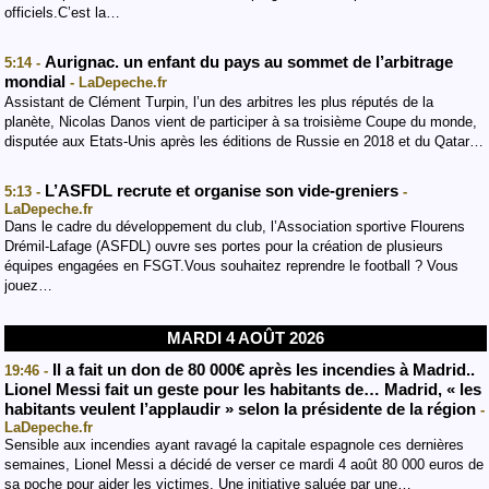
officiels.C’est la…
Aurignac. un enfant du pays au sommet de l’arbitrage
5:14 -
mondial
- LaDepeche.fr
Assistant de Clément Turpin, l’un des arbitres les plus réputés de la
planète, Nicolas Danos vient de participer à sa troisième Coupe du monde,
disputée aux Etats-Unis après les éditions de Russie en 2018 et du Qatar…
L’ASFDL recrute et organise son vide-greniers
5:13 -
-
LaDepeche.fr
Dans le cadre du développement du club, l’Association sportive Flourens
Drémil-Lafage (ASFDL) ouvre ses portes pour la création de plusieurs
équipes engagées en FSGT.Vous souhaitez reprendre le football ? Vous
jouez…
MARDI 4 AOÛT 2026
Il a fait un don de 80 000€ après les incendies à Madrid..
19:46 -
Lionel Messi fait un geste pour les habitants de… Madrid, « les
habitants veulent l’applaudir » selon la présidente de la région
-
LaDepeche.fr
Sensible aux incendies ayant ravagé la capitale espagnole ces dernières
semaines, Lionel Messi a décidé de verser ce mardi 4 août 80 000 euros de
sa poche pour aider les victimes. Une initiative saluée par une…