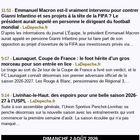
Emmanuel Macron est-il vraiment intervenu pour contrer
11:52 -
Gianni Infantino et ses projets à la tête de la FIFA ? Le
président aurait appelé en personne le dirigeant du football
mondial
- LaDepeche.fr
D’après les informations du journal L’Équipe, le président Emmanuel Macron
aurait appelé en personne Gianni Infantino pour lui faire part de son
opposition au projet d’ouverture de la FIFA aux investisseurs privés via…
Launaguet. Coupe de France : le foot hérite d’un gros
5:17 -
morceau pour son entrée en lice
- LaDepeche.fr
Le tirage au sort du 2e tour de la Coupe de France a livré son verdict, et le
FC Launaguet connaît désormais son premier adversaire officiel de la
saison 2026-2027. Les Rouge & Blanc, pensionnaires de Régional 3,…
Livinhac-le-Haut. des espoirs pour une belle saison 2026-
5:14 -
27 à l’USPL
- LaDepeche.fr
Suite à son assemblée générale, l’Union Sportive Penchot-Livinhac se
penche désormais sur la nouvelle saison avec les entraînements qui vont
commencer la première semaine d’août. La saison écoulée qui n’a pas
manqué…
DIMANCHE 2 AOÛT 2026