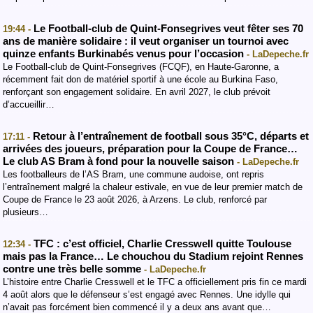
Le Football-club de Quint-Fonsegrives veut fêter ses 70
19:44 -
ans de manière solidaire : il veut organiser un tournoi avec
quinze enfants Burkinabés venus pour l’occasion
- LaDepeche.fr
Le Football-club de Quint-Fonsegrives (FCQF), en Haute-Garonne, a
récemment fait don de matériel sportif à une école au Burkina Faso,
renforçant son engagement solidaire. En avril 2027, le club prévoit
d’accueillir…
Retour à l’entraînement de football sous 35°C, départs et
17:11 -
arrivées des joueurs, préparation pour la Coupe de France…
Le club AS Bram à fond pour la nouvelle saison
- LaDepeche.fr
Les footballeurs de l’AS Bram, une commune audoise, ont repris
l’entraînement malgré la chaleur estivale, en vue de leur premier match de
Coupe de France le 23 août 2026, à Arzens. Le club, renforcé par
plusieurs…
TFC : c’est officiel, Charlie Cresswell quitte Toulouse
12:34 -
mais pas la France… Le chouchou du Stadium rejoint Rennes
contre une très belle somme
- LaDepeche.fr
L’histoire entre Charlie Cresswell et le TFC a officiellement pris fin ce mardi
4 août alors que le défenseur s’est engagé avec Rennes. Une idylle qui
n’avait pas forcément bien commencé il y a deux ans avant que…