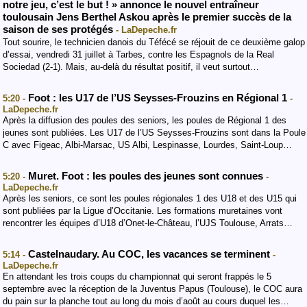
notre jeu, c’est le but ! » annonce le nouvel entraîneur
toulousain Jens Berthel Askou après le premier succès de la
saison de ses protégés
- LaDepeche.fr
Tout sourire, le technicien danois du Téfécé se réjouit de ce deuxième galop
d’essai, vendredi 31 juillet à Tarbes, contre les Espagnols de la Real
Sociedad (2-1). Mais, au-delà du résultat positif, il veut surtout…
Foot : les U17 de l’US Seysses-Frouzins en Régional 1
5:20 -
-
LaDepeche.fr
Après la diffusion des poules des seniors, les poules de Régional 1 des
jeunes sont publiées. Les U17 de l’US Seysses-Frouzins sont dans la Poule
C avec Figeac, Albi-Marsac, US Albi, Lespinasse, Lourdes, Saint-Loup…
Muret. Foot : les poules des jeunes sont connues
5:20 -
-
LaDepeche.fr
Après les seniors, ce sont les poules régionales 1 des U18 et des U15 qui
sont publiées par la Ligue d’Occitanie. Les formations muretaines vont
rencontrer les équipes d’U18 d’Onet-le-Château, l’UJS Toulouse, Arrats…
Castelnaudary. Au COC, les vacances se terminent
5:14 -
-
LaDepeche.fr
En attendant les trois coups du championnat qui seront frappés le 5
septembre avec la réception de la Juventus Papus (Toulouse), le COC aura
du pain sur la planche tout au long du mois d’août au cours duquel les…