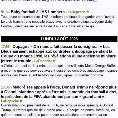
Baby football à l’AS Lombers
5:13 -
- LaDepeche.fr
Tout jeune cinquantenaire, l’AS Lombers continue de regarder vers l’avenir.
Le club franchit une nouvelle étape avec la création d’une catégorie Baby
Football, destinée aux enfants de 3 à 5 ans. Une initiative qui…
LUNDI 3 AOÛT 2026
Dopage : « On nous a fait passer la consigne… » Les
17:56 -
Bleus auraient échappé aux contrôles antidopage pendant la
Coupe du monde 1998, les révélations d’une ancienne ministre
jettent le trouble
- LaDepeche.fr
« C’était un recul » : l’ex-ministre française des Sports Marie-George Buffet
a reconnu que ses services avaient cessé les contrôles antidopage inopinés
auprès des Bleus avant le Mondial 1998, après un premier contrôle…
Malgré ses appels à l’aide, Donald Trump ne répond plus
17:36 -
à Gianni Infantino : après s’être mis le monde du football à dos,
le président de la FIFA abandonné par son « grand ami »
-
LaDepeche.fr
Gianni Infantino, président de la FIFA, se retrouve isolé après que Donald
Trump, autrefois qualifié de « grand ami », a coupé les ponts. Infantino, en
quête de soutien politique pour sauver sa présidence menacée par un…