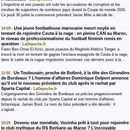
L’Argentine et ses joueurs ont subi les accusations de corruption et les
insultes de supporters de nombreux pays durant la Coupe du monde 2026.
Ce jeudi 30 juillet le controversé président Javier Milei a décidé de…
Une jeune footballeuse marocaine meurt noyée en
14:09 -
tentant de rejoindre Ceuta à la nage : en pleine CAN au Maroc,
le niveau de professionnalisme du football féminin remis en
question
- LaDepeche.fr
Faten Ben Omar El Azizi, jeune joueuse du Maghreb Atlético Tanger, a
trouvé la mort en tentant de gagner l’enclave espagnole de Ceuta à la nage,
dans le cadre de la vague migratoires survenues ces derniers jours à la…
Un Toulousain, proche de Bolloré, à la tête des Girondins
11:50 -
de Bordeaux ? L’homme d’affaires Dominique Delport annonce
qu’il est le nouveau président du club après le rachat par
Sparta Capital
- LaDepeche.fr
L’organigramme des Girondins de Bordeaux se précise progressivement
depuis le rachat du club par Sparta Capital et son homme d’affaires
britannique, James Bord. Le nom du futur président a été dévoilé : il
s’agirait…
Devenu star mondiale, Vozinha prêt à tout pour rejoindre
10:05 -
le club mythique du RS Berkane au Maroc ? L’incroyable