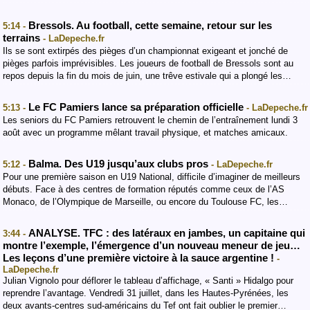
Bressols. Au football, cette semaine, retour sur les
5:14 -
terrains
- LaDepeche.fr
Ils se sont extirpés des pièges d’un championnat exigeant et jonché de
pièges parfois imprévisibles. Les joueurs de football de Bressols sont au
repos depuis la fin du mois de juin, une trêve estivale qui a plongé les…
Le FC Pamiers lance sa préparation officielle
5:13 -
- LaDepeche.fr
Les seniors du FC Pamiers retrouvent le chemin de l’entraînement lundi 3
août avec un programme mêlant travail physique, et matches amicaux.
Balma. Des U19 jusqu’aux clubs pros
5:12 -
- LaDepeche.fr
Pour une première saison en U19 National, difficile d’imaginer de meilleurs
débuts. Face à des centres de formation réputés comme ceux de l’AS
Monaco, de l’Olympique de Marseille, ou encore du Toulouse FC, les…
ANALYSE. TFC : des latéraux en jambes, un capitaine qui
3:44 -
montre l’exemple, l’émergence d’un nouveau meneur de jeu…
Les leçons d’une première victoire à la sauce argentine !
-
LaDepeche.fr
Julian Vignolo pour déflorer le tableau d’affichage, « Santi » Hidalgo pour
reprendre l’avantage. Vendredi 31 juillet, dans les Hautes-Pyrénées, les
deux avants-centres sud-américains du Tef ont fait oublier le premier…