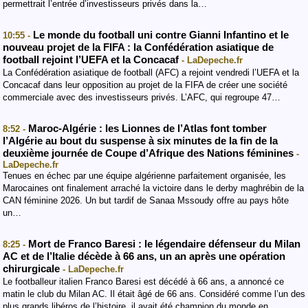
permettrait l’entrée d’investisseurs privés dans la…
Le monde du football uni contre Gianni Infantino et le
10:55 -
nouveau projet de la FIFA : la Confédération asiatique de
football rejoint l’UEFA et la Concacaf
- LaDepeche.fr
La Confédération asiatique de football (AFC) a rejoint vendredi l’UEFA et la
Concacaf dans leur opposition au projet de la FIFA de créer une société
commerciale avec des investisseurs privés. L’AFC, qui regroupe 47…
Maroc-Algérie : les Lionnes de l’Atlas font tomber
8:52 -
l’Algérie au bout du suspense à six minutes de la fin de la
deuxième journée de Coupe d’Afrique des Nations féminines
-
LaDepeche.fr
Tenues en échec par une équipe algérienne parfaitement organisée, les
Marocaines ont finalement arraché la victoire dans le derby maghrébin de la
CAN féminine 2026. Un but tardif de Sanaa Mssoudy offre au pays hôte
un…
Mort de Franco Baresi : le légendaire défenseur du Milan
8:25 -
AC et de l’Italie décède à 66 ans, un an après une opération
chirurgicale
- LaDepeche.fr
Le footballeur italien Franco Baresi est décédé à 66 ans, a annoncé ce
matin le club du Milan AC. Il était âgé de 66 ans. Considéré comme l’un des
plus grands libéros de l’histoire, il avait été champion du monde en…