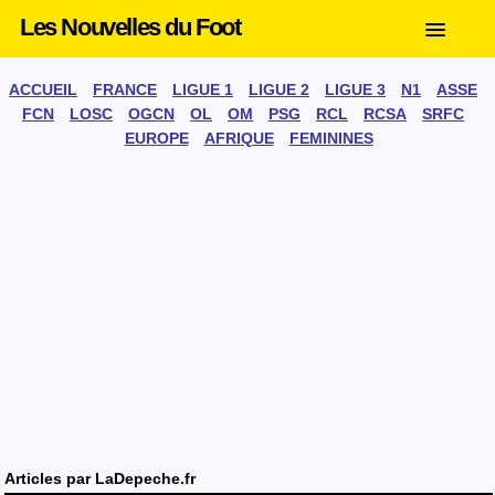
Les Nouvelles du Foot
ACCUEIL
FRANCE
LIGUE 1
LIGUE 2
LIGUE 3
N1
ASSE
FCN
LOSC
OGCN
OL
OM
PSG
RCL
RCSA
SRFC
EUROPE
AFRIQUE
FEMININES
Articles par
LaDepeche.fr