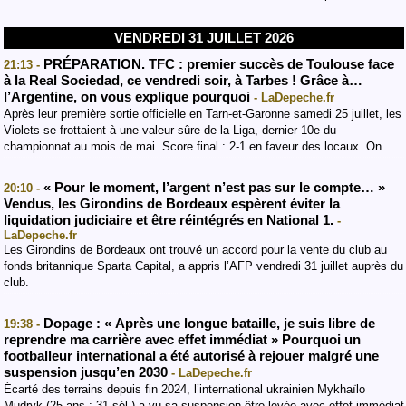
VENDREDI 31 JUILLET 2026
PRÉPARATION. TFC : premier succès de Toulouse face
21:13 -
à la Real Sociedad, ce vendredi soir, à Tarbes ! Grâce à…
l’Argentine, on vous explique pourquoi
- LaDepeche.fr
Après leur première sortie officielle en Tarn-et-Garonne samedi 25 juillet, les
Violets se frottaient à une valeur sûre de la Liga, dernier 10e du
championnat au mois de mai. Score final : 2-1 en faveur des locaux. On…
« Pour le moment, l’argent n’est pas sur le compte… »
20:10 -
Vendus, les Girondins de Bordeaux espèrent éviter la
liquidation judiciaire et être réintégrés en National 1.
-
LaDepeche.fr
Les Girondins de Bordeaux ont trouvé un accord pour la vente du club au
fonds britannique Sparta Capital, a appris l’AFP vendredi 31 juillet auprès du
club.
Dopage : « Après une longue bataille, je suis libre de
19:38 -
reprendre ma carrière avec effet immédiat » Pourquoi un
footballeur international a été autorisé à rejouer malgré une
suspension jusqu’en 2030
- LaDepeche.fr
Écarté des terrains depuis fin 2024, l’international ukrainien Mykhaïlo
Mudryk (25 ans ; 31 sél.) a vu sa suspension être levée avec effet immédiat