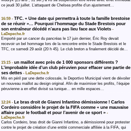
ce jeudi 30 juillet. L’attaquant de Chelsea profite d’un ajustement…
TFC. « Une date qui permettra à toute la famille brestoise
16:59 -
de se réunir »… Pourquoi l’hommage du Stade Brestois pour
son entraîneur décédé n’aura pas lieu face aux Violets
-
LaDepeche.fr
Emporté par un cancer du pancréas le 17 juin dernier, Éric Roy devait
recevoir un bel hommage lors de la rencontre entre le Stade Brestois et le
TFC, ce samedi 29 août (20 h 45). Le club breton a finalement décidé de…
un maillot avec près de 1 000 sponsors différents ?
15:15 -
L’improbable idée d’un club péruvien pour effacer une partie de
ses dettes
- LaDepeche.fr
Mis en péril par une dette colossale, le Deportivo Municipal vient de dévoiler
un nouveau maillot au design original. Afin de maximiser les profits, l’équipe
péruvienne a en effet divisé sa tunique… en mille espaces…
Le bras droit de Gianni Infantino démissionne ! Carlos
12:24 -
Cordeiro considère le projet de la FIFA comme « une mauvaise
affaire pour le football et pour l’avenir de ce sport »
-
LaDepeche.fr
Carlos Cordeiro, bras droit de Gianni Infantino, a démissionné pour protester
contre le projet de création d’une entité commerciale affiliée à la FIFA, qui