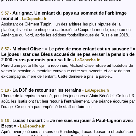
Aurignac. Un enfant du pays au sommet de l’arbitrage
9:57 -
mondial
- LaDepeche.fr
Assistant de Clément Turpin, l’un des arbitres les plus réputés de la
planète, il vient de participer à sa troisième Coupe du monde, disputée en
Amérique du Nord, après les éditions footballistiques de Russie en 2018…
Michael Olise : « Le père de mon enfant est un sauvage ! »
8:57 -
Le joueur star des Bleus accusé de ne pas verser la pension de
2 000 euros par mois pour sa fille
- LaDepeche.fr
Père d’une petite fille qu’il a reconnue, Michael Olise refuserait toutefois de
verser la pension alimentaire convenue entre ses avocats et ceux de son
ex-compagne, mère de l’enfant. Cette dernière a pris la parole…
La D3F de retour sur les terrains
5:18 -
- LaDepeche.fr
L’heure de la reprise a sonné, pour les joueuses d’Alain Bénédet. Ce lundi 3
août, les Isatis ont fait leur retour à l’entraînement, une séance écourtée par
l’orage. Ce qui n’a pas empêché le staff de faire les…
Lucas Tousart : « Je me suis vu jouer à Paul-Lignon avec
5:16 -
Brest »
- LaDepeche.fr
Après avoir joué cinq saisons en Bundesliga, Lucas Tousart a effectué son