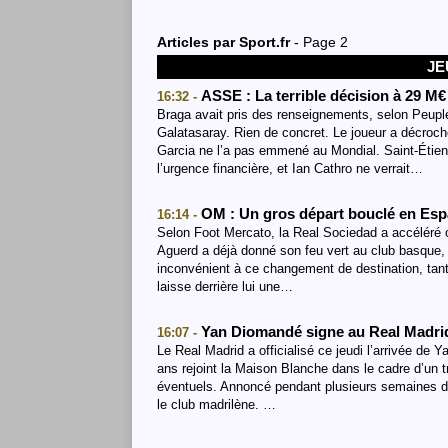
Articles par
Sport.fr
- Page 2
JE
ASSE : La terrible décision à 29 M
16:32 -
Braga avait pris des renseignements, selon Peuple
Galatasaray. Rien de concret. Le joueur a décroch
Garcia ne l’a pas emmené au Mondial. Saint-Étien
l’urgence financière, et Ian Cathro ne verrait…
OM : Un gros départ bouclé en Es
16:14 -
Selon Foot Mercato, la Real Sociedad a accéléré c
Aguerd a déjà donné son feu vert au club basque, 
inconvénient à ce changement de destination, tant
laisse derrière lui une…
Yan Diomandé signe au Real Madrid
16:07 -
Le Real Madrid a officialisé ce jeudi l’arrivée de 
ans rejoint la Maison Blanche dans le cadre d’un t
éventuels. Annoncé pendant plusieurs semaines dan
le club madrilène. …