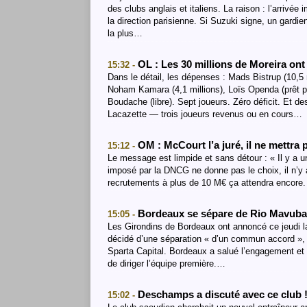
des clubs anglais et italiens. La raison : l’arriv
la direction parisienne. Si Suzuki signe, un gardien 
la plus…
OL : Les 30 millions de Moreira on
15:32 -
Dans le détail, les dépenses : Mads Bistrup (10,5 mi
Noham Kamara (4,1 millions), Loïs Openda (prêt p
Boudache (libre). Sept joueurs. Zéro déficit. Et 
Lacazette — trois joueurs revenus ou en cours…
OM : McCourt l’a juré, il ne mettra
15:12 -
Le message est limpide et sans détour : « Il y a 
imposé par la DNCG ne donne pas le choix, il n’y 
recrutements à plus de 10 M€ ça attendra encore.
Bordeaux se sépare de Rio Mavuba 
15:05 -
Les Girondins de Bordeaux ont annoncé ce jeudi la
décidé d’une séparation « d’un commun accord », a
Sparta Capital. Bordeaux a salué l’engagement et 
de diriger l’équipe première.…
Deschamps a discuté avec ce club 
15:02 -