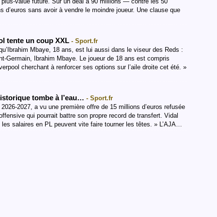
lus-value future. Sur un deal à 90 millions — contre les 50
ons d’euros sans avoir à vendre le moindre joueur. Une clause que
ool tente un coup XXL
- Sport.fr
qu’Ibrahim Mbaye, 18 ans, est lui aussi dans le viseur des Reds :
Saint-Germain, Ibrahim Mbaye. Le joueur de 18 ans est compris
erpool cherchant à renforcer ses options sur l’aile droite cet été. »
historique tombe à l’eau…
- Sport.fr
 2026-2027, a vu une première offre de 15 millions d’euros refusée
ffensive qui pourrait battre son propre record de transfert. Vidal
 les salaires en PL peuvent vite faire tourner les têtes. » L’AJA…