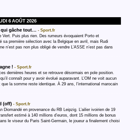
UDI 6 AOÛT 2026
€ qui gâche tout…
- Sport.fr
 Vert. Puis plus rien. Des rumeurs évoquaient Porto et
é sa première sélection avec la Belgique en avril, mais Rudi
ne n’est pas non plus obligé de vendre L’ASSE n’est pas dans
pagne !
- Sport.fr
es dernières heures et se retrouve désormais en pole position.
qu’il connaît pour y avoir évolué auparavant. L’OM ne voit aucun
 que la somme reste identique. À 29 ans, l’international marocain
 (off)
- Sport.fr
Yan Diomandé en provenance du RB Leipzig. L’ailier ivoirien de 19
ransfert estimé à 140 millions d’euros, dont 15 millions de bonus
s le viseur du Paris Saint-Germain, le joueur a finalement choisi