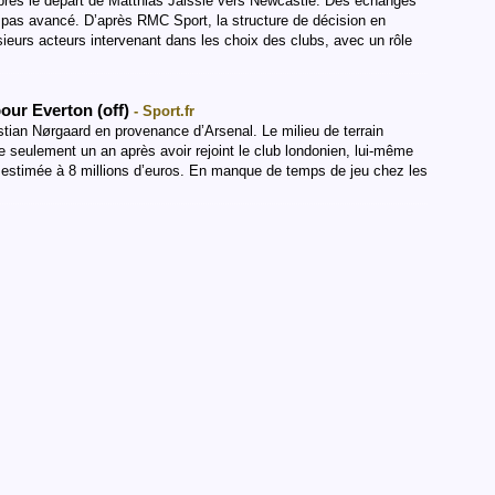
après le départ de Matthias Jaissle vers Newcastle. Des échanges
a pas avancé. D’après RMC Sport, la structure de décision en
sieurs acteurs intervenant dans les choix des clubs, avec un rôle
pour Everton (off)
- Sport.fr
ristian Nørgaard en provenance d’Arsenal. Le milieu de terrain
e seulement un an après avoir rejoint le club londonien, lui-même
t estimée à 8 millions d’euros. En manque de temps de jeu chez les