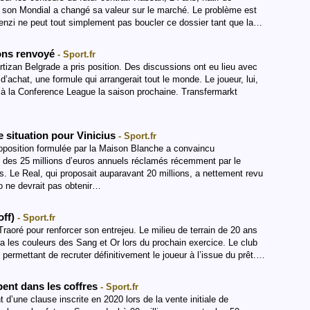
 son Mondial a changé sa valeur sur le marché. Le problème est
renzi ne peut tout simplement pas boucler ce dossier tant que la…
ions renvoyé
- Sport.fr
tizan Belgrade a pris position. Des discussions ont eu lieu avec
d’achat, une formule qui arrangerait tout le monde. Le joueur, lui,
pe à la Conference League la saison prochaine. Transfermarkt
 situation pour Vinicius
- Sport.fr
roposition formulée par la Maison Blanche a convaincu
ait des 25 millions d’euros annuels réclamés récemment par le
ons. Le Real, qui proposait auparavant 20 millions, a nettement revu
o ne devrait pas obtenir…
off)
- Sport.fr
Traoré pour renforcer son entrejeu. Le milieu de terrain de 20 ans
a les couleurs des Sang et Or lors du prochain exercice. Le club
 permettant de recruter définitivement le joueur à l’issue du prêt.…
bent dans les coffres
- Sport.fr
d’une clause inscrite en 2020 lors de la vente initiale de