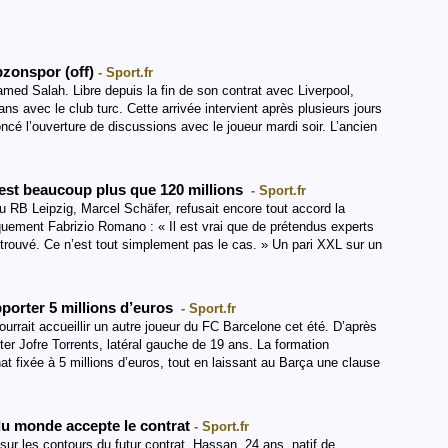
zonspor (off)
- Sport.fr
hamed Salah. Libre depuis la fin de son contrat avec Liverpool,
ans avec le club turc. Cette arrivée intervient après plusieurs jours
cé l’ouverture de discussions avec le joueur mardi soir. L’ancien
est beaucoup plus que 120 millions
- Sport.fr
du RB Leipzig, Marcel Schäfer, refusait encore tout accord la
uement Fabrizio Romano : « Il est vrai que de prétendus experts
 trouvé. Ce n’est tout simplement pas le cas. » Un pari XXL sur un
pporter 5 millions d’euros
- Sport.fr
rrait accueillir un autre joueur du FC Barcelone cet été. D’après
er Jofre Torrents, latéral gauche de 19 ans. La formation
at fixée à 5 millions d’euros, tout en laissant au Barça une clause
du monde accepte le contrat
- Sport.fr
ur les contours du futur contrat. Hassan, 24 ans, natif de