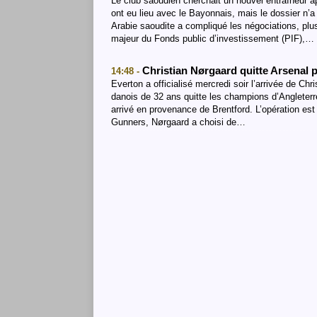
Le club saoudien cherchait un nouvel entraîneur 
ont eu lieu avec le Bayonnais, mais le dossier n’
Arabie saoudite a compliqué les négociations, plu
majeur du Fonds public d’investissement (PIF),…
Christian Nørgaard quitte Arsenal 
14:48 -
Everton a officialisé mercredi soir l’arrivée de Ch
danois de 32 ans quitte les champions d’Angleterr
arrivé en provenance de Brentford. L’opération es
Gunners, Nørgaard a choisi de…