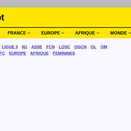
t
FRANCE
EUROPE
AFRIQUE
MONDE
LIGUE 3
N1
ASSE
FCN
LOSC
OGCN
OL
OM
FC
EUROPE
AFRIQUE
FEMININES