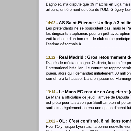
Bagnolet, n’a disputé que 39 matchs en Liga mais
ailleurs, entièrement du côté de l’OM. Grégory Lo
AS Saint-Etienne : Un flop à 3 mill
14:02 -
Les prétendants ne se bousculent pas, mais le Par
les dirigeants stéphanois pour un prêt avec option 
voit la chose d’un bon œil : le club serbe partici
l’estime désormais à…
Real Madrid : Gros retournement de
13:32 -
D’après le média espagnol Okdiario, la dernière p
l’international brésilien. Le contrat se rapprocher
joueur, alors qu’il demandait initialement 30 milli
son offre à la hausse. L’ancien joueur de Flameng
Le Mans FC recrute en Angleterre (
13:14 -
Le Mans a officialisé ce jeudi l’arrivée de Daouda 
est prêté pour la saison par Southampton et porter
sarthois a également obtenu une option d’achat lui
OL : C’est confirmé, 8 millions tom
13:02 -
Pour l’Olympique Lyonnais, la bonne nouvelle vient 