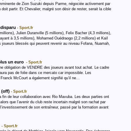
ée imminente de Zion Suzuki depuis Parme, négociée activement par
doit partir. Et Chevalier, malgré son désir de rester, serait la cible
t disparu
- Sport.fr
llions), Julien Duranville (5 millions), Felix Bacher (4,3 millions),
ayant à 3,5 millions), Mohamed Ouédraogo (2,2 millions) et Kaïl
des joueurs blessés qui peuvent revenir au niveau Fofana, Nuamah,
 plus un euro
- Sport.fr
une obligation de VENDRE des joueurs avant tout achat. Le cadre
aura pas de folie dans ce mercato car impossible. Les
 Franck McCourt a également signifié qu’il ne…
(off)
- Sport.fr
 fin de leur collaboration avec Rio Mavuba. Les deux parties ont
lors que l’avenir du club reste incertain malgré son rachat par
l’investissement de son entraîneur, passé par la formation avant
!
- Sport.fr