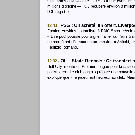
Guimaraes à Newcastle : 20 % sur une éventuelle p
millions d’origine — l’OL récupère environ 8 milli
l’OL regrette…
PSG : Un acheté, un offert, Liverp
12:43 -
Fabrice Hawkins, journaliste à RMC Sport, révèle 
« Liverpool pousse pour signer l’ailier du Paris 
comme étant désireux de ce transfert à Anfield, Liv
Fabrizio Romano…
OL – Stade Rennais : Ce transfert 
12:32 -
Hull City, monté en Premier League pour la saison
par Auxerre. Le club anglais prépare une nouvelle o
explique que « le joueur est heureux au club. Mais