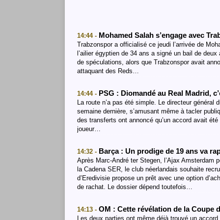
Mohamed Salah s’engage avec Trab
14:44 -
Trabzonspor a officialisé ce jeudi l’arrivée de Mo
l’ailier égyptien de 34 ans a signé un bail de deux 
de spéculations, alors que Trabzonspor avait annon
attaquant des Reds…
PSG : Diomandé au Real Madrid, c’
14:44 -
La route n’a pas été simple. Le directeur général 
semaine dernière, s’amusant même à tacler publiq
des transferts ont annoncé qu’un accord avait été
joueur…
Barça : Un prodige de 19 ans va ra
14:32 -
Après Marc-André ter Stegen, l’Ajax Amsterdam pou
la Cadena SER, le club néerlandais souhaite recrut
d’Eredivisie propose un prêt avec une option d’ach
de rachat. Le dossier dépend toutefois…
OM : Cette révélation de la Coupe 
14:13 -
Les deux parties ont même déjà trouvé un accord s