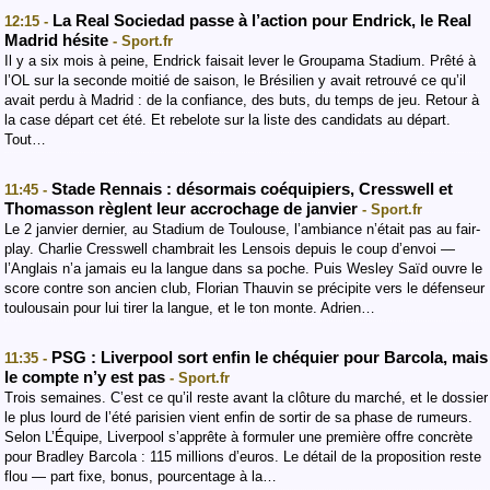
La Real Sociedad passe à l’action pour Endrick, le Real
12:15 -
Madrid hésite
- Sport.fr
Il y a six mois à peine, Endrick faisait lever le Groupama Stadium. Prêté à
l’OL sur la seconde moitié de saison, le Brésilien y avait retrouvé ce qu’il
avait perdu à Madrid : de la confiance, des buts, du temps de jeu. Retour à
la case départ cet été. Et rebelote sur la liste des candidats au départ.
Tout…
Stade Rennais : désormais coéquipiers, Cresswell et
11:45 -
Thomasson règlent leur accrochage de janvier
- Sport.fr
Le 2 janvier dernier, au Stadium de Toulouse, l’ambiance n’était pas au fair-
play. Charlie Cresswell chambrait les Lensois depuis le coup d’envoi —
l’Anglais n’a jamais eu la langue dans sa poche. Puis Wesley Saïd ouvre le
score contre son ancien club, Florian Thauvin se précipite vers le défenseur
toulousain pour lui tirer la langue, et le ton monte. Adrien…
PSG : Liverpool sort enfin le chéquier pour Barcola, mais
11:35 -
le compte n’y est pas
- Sport.fr
Trois semaines. C’est ce qu’il reste avant la clôture du marché, et le dossier
le plus lourd de l’été parisien vient enfin de sortir de sa phase de rumeurs.
Selon L’Équipe, Liverpool s’apprête à formuler une première offre concrète
pour Bradley Barcola : 115 millions d’euros. Le détail de la proposition reste
flou — part fixe, bonus, pourcentage à la…