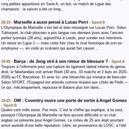
cinq petites apparitions en Serie A, un but, un match de Ligue des
champions : la saison a été un long…
Marseille a aussi pensé à Lucas Perri
20:15 -
- Sport.fr
L’Olympique de Marseille s’est bel et bien renseigné sur Lucas Perri. Selon
Tuttosport, le club phocéen a pris langue ces derniers jours avec l’ancien
portier lyonnais (28 ans), aujourd’hui à Leeds, pour sonder ses intentions.
Un retour en Ligue 1 — mais cette fois chez le rival historique de son ex-
employeur —, en voilà un scénario qui aurait fait causer…
Barça : de Jong viré à son retour de blessure ?
19:45 -
- Sport.fr
Toujours à l’infirmerie pour une rupture du ligament latéral interne du genou
droit, le Néerlandais voit arriver Rodri (30 ans, 33 matchs et 2 buts en 2025-
2026) au FC Barcelone. Et avec lui, une hiérarchie qui menace de basculer.
Selon SPORT, l’Espagnol est attendu comme titulaire aux côtés de Pedri —
ce qui, mécaniquement, repousse le Batave plus loin dans…
OM : Coventry ouvre une porte de sortie à Angel Gomes
19:25 -
- Sport.fr
Quatre cent mille euros. Par mois. C’est le chiffre qui explique, à lui seul,
pourquoi l’Olympique de Marseille ne fera aucune difficulté si un club
anglais se présente pour Angel Gomes. Le milieu de 25 ans était pourtant
arrivé auréolé d’une belle réputation. Libre, en provenance du LOSC, à l’été