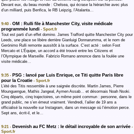
Devant eux, du beau monde : Chelsea, qui écrase la hiérarchie avec plus
d’un milliard, puis Benfica, le RB Leipzig, l’Atalanta…
OM : Rulli file à Manchester City, visite médicale
9:40 -
programmée lundi
- Sport.fr
Tout est parti d’un effet domino. James Trafford quitte Manchester City pour
Leeds, une place se libère derrière Gianluigi Donnarumma, et le nom de
Gerónimo Rulli remonte aussitôt à la surface. C’est acté : selon Foot
Mercato et L’Équipe, un accord a été trouvé entre les Citizens et
l’Olympique de Marseille. Fabrizio Romano annonce dans la foulée une
visite médicale…
PSG : lancé par Luis Enrique, ce Titi quitte Paris libre
9:35 -
pour la Croatie
- Sport.fr
L’été des Titis ressemble à une saignée discrète. Martin James, Pierre
Mounguengue, Mathis Jangeal, Aymen Assab… et désormais Noah Nsoki.
Cinq départs, cinq trajectoires, un même point commun : personne, dans le
grand public, ne s’en émeut vraiment. Vendredi, l’ailier de 19 ans a
officialisé la nouvelle sur Instagram, dans un message où l’émotion perce.
Sept ans, écrit-il, et le…
Devenish au FC Metz : le détail incroyable de son arrivée
9:21 -
-
Sport.fr