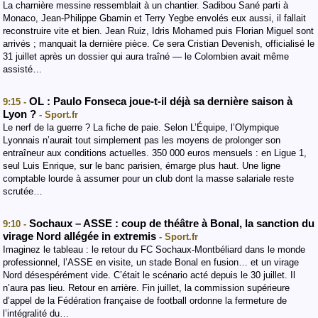
La charnière messine ressemblait à un chantier. Sadibou Sané parti à
Monaco, Jean-Philippe Gbamin et Terry Yegbe envolés eux aussi, il fallait
reconstruire vite et bien. Jean Ruiz, Idris Mohamed puis Florian Miguel sont
arrivés ; manquait la dernière pièce. Ce sera Cristian Devenish, officialisé le
31 juillet après un dossier qui aura traîné — le Colombien avait même
assisté…
OL : Paulo Fonseca joue-t-il déjà sa dernière saison à
9:15 -
Lyon ?
- Sport.fr
Le nerf de la guerre ? La fiche de paie. Selon L’Équipe, l’Olympique
Lyonnais n’aurait tout simplement pas les moyens de prolonger son
entraîneur aux conditions actuelles. 350 000 euros mensuels : en Ligue 1,
seul Luis Enrique, sur le banc parisien, émarge plus haut. Une ligne
comptable lourde à assumer pour un club dont la masse salariale reste
scrutée…
Sochaux – ASSE : coup de théâtre à Bonal, la sanction du
9:10 -
virage Nord allégée in extremis
- Sport.fr
Imaginez le tableau : le retour du FC Sochaux-Montbéliard dans le monde
professionnel, l’ASSE en visite, un stade Bonal en fusion… et un virage
Nord désespérément vide. C’était le scénario acté depuis le 30 juillet. Il
n’aura pas lieu. Retour en arrière. Fin juillet, la commission supérieure
d’appel de la Fédération française de football ordonne la fermeture de
l’intégralité du…