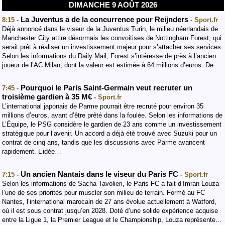
DIMANCHE 9 AOÛT 2026
La Juventus a de la concurrence pour Reijnders
8:15 -
- Sport.fr
Déjà annoncé dans le viseur de la Juventus Turin, le milieu néerlandais de
Manchester City attire désormais les convoitises de Nottingham Forest, qui
serait prêt à réaliser un investissement majeur pour s’attacher ses services.
Selon les informations du Daily Mail, Forest s’intéresse de près à l’ancien
joueur de l’AC Milan, dont la valeur est estimée à 64 millions d’euros. De…
Pourquoi le Paris Saint-Germain veut recruter un
7:45 -
troisième gardien à 35 M€
- Sport.fr
L’international japonais de Parme pourrait être recruté pour environ 35
millions d’euros, avant d’être prêté dans la foulée. Selon les informations de
L’Équipe, le PSG considère le gardien de 23 ans comme un investissement
stratégique pour l’avenir. Un accord a déjà été trouvé avec Suzuki pour un
contrat de cinq ans, tandis que les discussions avec Parme avancent
rapidement. L’idée…
Un ancien Nantais dans le viseur du Paris FC
7:15 -
- Sport.fr
Selon les informations de Sacha Tavolieri, le Paris FC a fait d’Imran Louza
l’une de ses priorités pour muscler son milieu de terrain. Formé au FC
Nantes, l’international marocain de 27 ans évolue actuellement à Watford,
où il est sous contrat jusqu’en 2028. Doté d’une solide expérience acquise
entre la Ligue 1, la Premier League et le Championship, Louza représente…