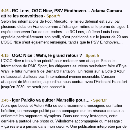
RC Lens, OGC Nice, PSV Eindhoven… Adama Camara
4:45 -
attire les convoitises
- Sport.fr
Selon les informations de Foot Mercato, le milieu défensif est suivi par
plusieurs clubs en France comme à l’étranger, même si le promu de Ligue 1
espère conserver l’un de ses cadres. Le RC Lens, où Jean-Louis Leca
apprécie particulièrement son profil, s’est positionné sur le joueur de 29 ans.
L’OGC Nice s’est également renseigné, tandis que le PSV Eindhoven,…
OGC Nice : Wahi, le grand retour ?
4:15 -
- Sport.fr
L’OGC Nice a trouvé sa priorité pour renforcer son attaque. Selon les
informations de RMC Sport, les dirigeants azuréens souhaitent faire d’Elye
Wahi le futur numéro 9 de Bernard Pantaloni. Un retour sur la Côte d’Azur
ne laisserait d’ailleurs pas l’international ivoirien insensible. L’ancien
attaquant de Montpellier, aujourd’hui sous contrat avec l’Eintracht Francfort
jusqu’en 2030, ne serait pas opposé à…
Igor Paixão va quitter Marseille pour…
3:45 -
- Sport.fr
Alors que Leeds et Aston Villa se sont récemment renseignés sur l’ailier
brésilien, un message publié par sa compagne sur les réseaux sociaux a
enflammé les supporters olympiens. Dans une story Instagram, cette
dernière a partagé une photo du Vélodrome accompagnée du message :
« Ça restera à jamais dans mon cœur ». Une publication interprétée par de