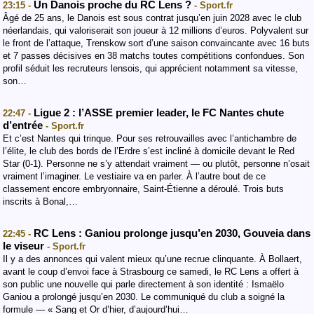
Un Danois proche du RC Lens ?
23:15 -
- Sport.fr
Âgé de 25 ans, le Danois est sous contrat jusqu’en juin 2028 avec le club
néerlandais, qui valoriserait son joueur à 12 millions d’euros. Polyvalent sur
le front de l’attaque, Trenskow sort d’une saison convaincante avec 16 buts
et 7 passes décisives en 38 matchs toutes compétitions confondues. Son
profil séduit les recruteurs lensois, qui apprécient notamment sa vitesse,
son…
Ligue 2 : l’ASSE premier leader, le FC Nantes chute
22:47 -
d’entrée
- Sport.fr
Et c’est Nantes qui trinque. Pour ses retrouvailles avec l’antichambre de
l’élite, le club des bords de l’Erdre s’est incliné à domicile devant le Red
Star (0-1). Personne ne s’y attendait vraiment — ou plutôt, personne n’osait
vraiment l’imaginer. Le vestiaire va en parler. À l’autre bout de ce
classement encore embryonnaire, Saint-Étienne a déroulé. Trois buts
inscrits à Bonal,…
RC Lens : Ganiou prolonge jusqu’en 2030, Gouveia dans
22:45 -
le viseur
- Sport.fr
Il y a des annonces qui valent mieux qu’une recrue clinquante. À Bollaert,
avant le coup d’envoi face à Strasbourg ce samedi, le RC Lens a offert à
son public une nouvelle qui parle directement à son identité : Ismaëlo
Ganiou a prolongé jusqu’en 2030. Le communiqué du club a soigné la
formule — « Sang et Or d’hier, d’aujourd’hui…