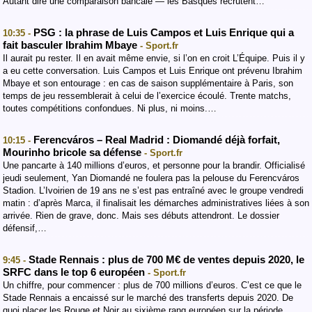
Autant dire une comparaison bancale — les Basques recrutent…
PSG : la phrase de Luis Campos et Luis Enrique qui a
10:35 -
fait basculer Ibrahim Mbaye
- Sport.fr
Il aurait pu rester. Il en avait même envie, si l’on en croit L’Équipe. Puis il y
a eu cette conversation. Luis Campos et Luis Enrique ont prévenu Ibrahim
Mbaye et son entourage : en cas de saison supplémentaire à Paris, son
temps de jeu ressemblerait à celui de l’exercice écoulé. Trente matchs,
toutes compétitions confondues. Ni plus, ni moins.…
Ferencváros – Real Madrid : Diomandé déjà forfait,
10:15 -
Mourinho bricole sa défense
- Sport.fr
Une pancarte à 140 millions d’euros, et personne pour la brandir. Officialisé
jeudi seulement, Yan Diomandé ne foulera pas la pelouse du Ferencváros
Stadion. L’Ivoirien de 19 ans ne s’est pas entraîné avec le groupe vendredi
matin : d’après Marca, il finalisait les démarches administratives liées à son
arrivée. Rien de grave, donc. Mais ses débuts attendront. Le dossier
défensif,…
Stade Rennais : plus de 700 M€ de ventes depuis 2020, le
9:45 -
SRFC dans le top 6 européen
- Sport.fr
Un chiffre, pour commencer : plus de 700 millions d’euros. C’est ce que le
Stade Rennais a encaissé sur le marché des transferts depuis 2020. De
quoi placer les Rouge et Noir au sixième rang européen sur la période.