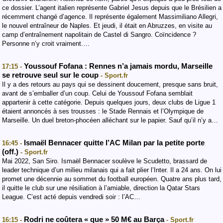
ce dossier. L’agent italien représente Gabriel Jesus depuis que le Brésilien a
récemment changé d’agence. Il représente également Massimiliano Allegri,
le nouvel entraîneur de Naples. Et jeudi, il était en Abruzzes, en visite au
camp d’entraînement napolitain de Castel di Sangro. Coïncidence ?
Personne n’y croit vraiment.…
Youssouf Fofana : Rennes n’a jamais mordu, Marseille
17:15 -
se retrouve seul sur le coup
- Sport.fr
Il y a des retours au pays qui se dessinent doucement, presque sans bruit,
avant de s’emballer d’un coup. Celui de Youssouf Fofana semblait
appartenir à cette catégorie. Depuis quelques jours, deux clubs de Ligue 1
étaient annoncés à ses trousses : le Stade Rennais et l’Olympique de
Marseille. Un duel breton-phocéen alléchant sur le papier. Sauf qu’il n’y a…
Ismaël Bennacer quitte l’AC Milan par la petite porte
16:45 -
(off.)
- Sport.fr
Mai 2022, San Siro. Ismaël Bennacer soulève le Scudetto, brassard de
leader technique d’un milieu milanais qui a fait plier l’Inter. Il a 24 ans. On lui
promet une décennie au sommet du football européen. Quatre ans plus tard,
il quitte le club sur une résiliation à l’amiable, direction la Qatar Stars
League. C’est acté depuis vendredi soir : l’AC…
Rodri ne coûtera « que » 50 M€ au Barça
16:15 -
- Sport.fr