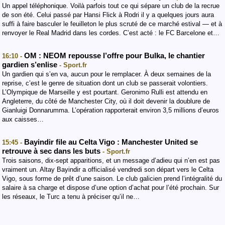
Un appel téléphonique. Voilà parfois tout ce qui sépare un club de la recrue
de son été. Celui passé par Hansi Flick à Rodri il y a quelques jours aura
suffi à faire basculer le feuilleton le plus scruté de ce marché estival — et à
renvoyer le Real Madrid dans les cordes. C’est acté : le FC Barcelone et…
OM : NEOM repousse l’offre pour Bulka, le chantier
16:10 -
gardien s’enlise
- Sport.fr
Un gardien qui s’en va, aucun pour le remplacer. À deux semaines de la
reprise, c’est le genre de situation dont un club se passerait volontiers.
L’Olympique de Marseille y est pourtant. Geronimo Rulli est attendu en
Angleterre, du côté de Manchester City, où il doit devenir la doublure de
Gianluigi Donnarumma. L’opération rapporterait environ 3,5 millions d’euros
aux caisses…
Bayindir file au Celta Vigo : Manchester United se
15:45 -
retrouve à sec dans les buts
- Sport.fr
Trois saisons, dix-sept apparitions, et un message d’adieu qui n’en est pas
vraiment un. Altay Bayindir a officialisé vendredi son départ vers le Celta
Vigo, sous forme de prêt d’une saison. Le club galicien prend l’intégralité du
salaire à sa charge et dispose d’une option d’achat pour l’été prochain. Sur
les réseaux, le Turc a tenu à préciser qu’il ne…