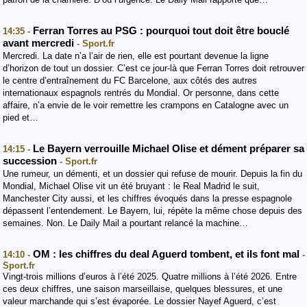
Ferran Torres au PSG : pourquoi tout doit être bouclé
14:35 -
avant mercredi
- Sport.fr
Mercredi. La date n’a l’air de rien, elle est pourtant devenue la ligne
d’horizon de tout un dossier. C’est ce jour-là que Ferran Torres doit retrouver
le centre d’entraînement du FC Barcelone, aux côtés des autres
internationaux espagnols rentrés du Mondial. Or personne, dans cette
affaire, n’a envie de le voir remettre les crampons en Catalogne avec un
pied et…
Le Bayern verrouille Michael Olise et dément préparer sa
14:15 -
succession
- Sport.fr
Une rumeur, un démenti, et un dossier qui refuse de mourir. Depuis la fin du
Mondial, Michael Olise vit un été bruyant : le Real Madrid le suit,
Manchester City aussi, et les chiffres évoqués dans la presse espagnole
dépassent l’entendement. Le Bayern, lui, répète la même chose depuis des
semaines. Non. Le Daily Mail a pourtant relancé la machine…
OM : les chiffres du deal Aguerd tombent, et ils font mal
14:10 -
-
Sport.fr
Vingt-trois millions d’euros à l’été 2025. Quatre millions à l’été 2026. Entre
ces deux chiffres, une saison marseillaise, quelques blessures, et une
valeur marchande qui s’est évaporée. Le dossier Nayef Aguerd, c’est