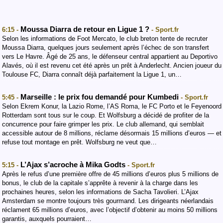
Moussa Diarra de retour en Ligue 1 ?
6:15 -
- Sport.fr
Selon les informations de Foot Mercato, le club breton tente de recruter
Moussa Diarra, quelques jours seulement après l’échec de son transfert
vers Le Havre. Âgé de 25 ans, le défenseur central appartient au Deportivo
Alavés, où il est revenu cet été après un prêt à Anderlecht. Ancien joueur du
Toulouse FC, Diarra connaît déjà parfaitement la Ligue 1, un…
Marseille : le prix fou demandé pour Kumbedi
5:45 -
- Sport.fr
Selon Ekrem Konur, la Lazio Rome, l’AS Roma, le FC Porto et le Feyenoord
Rotterdam sont tous sur le coup. Et Wolfsburg a décidé de profiter de la
concurrence pour faire grimper les prix. Le club allemand, qui semblait
accessible autour de 8 millions, réclame désormais 15 millions d’euros — et
refuse tout montage en prêt. Wolfsburg ne veut que…
L’Ajax s’acroche à Mika Godts
5:15 -
- Sport.fr
Après le refus d’une première offre de 45 millions d’euros plus 5 millions de
bonus, le club de la capitale s’apprête à revenir à la charge dans les
prochaines heures, selon les informations de Sacha Tavolieri. L’Ajax
Amsterdam se montre toujours très gourmand. Les dirigeants néerlandais
réclament 65 millions d’euros, avec l’objectif d’obtenir au moins 50 millions
garantis, auxquels pourraient…