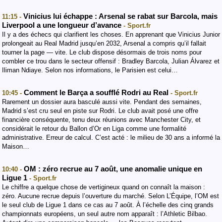
Vinicius lui échappe : Arsenal se rabat sur Barcola, mais
11:15 -
Liverpool a une longueur d’avance
- Sport.fr
Il y a des échecs qui clarifient les choses. En apprenant que Vinicius Junior
prolongeait au Real Madrid jusqu’en 2032, Arsenal a compris qu’il fallait
tourner la page — vite. Le club dispose désormais de trois noms pour
combler ce trou dans le secteur offensif : Bradley Barcola, Julian Álvarez et
Iliman Ndiaye. Selon nos informations, le Parisien est celui…
Comment le Barça a soufflé Rodri au Real
10:45 -
- Sport.fr
Rarement un dossier aura basculé aussi vite. Pendant des semaines,
Madrid s’est cru seul en piste sur Rodri. Le club avait posé une offre
financière conséquente, tenu deux réunions avec Manchester City, et
considérait le retour du Ballon d’Or en Liga comme une formalité
administrative. Erreur de calcul. C’est acté : le milieu de 30 ans a informé la
Maison…
OM : zéro recrue au 7 août, une anomalie unique en
10:40 -
Ligue 1
- Sport.fr
Le chiffre a quelque chose de vertigineux quand on connaît la maison :
zéro. Aucune recrue depuis l’ouverture du marché. Selon L’Équipe, l’OM est
le seul club de Ligue 1 dans ce cas au 7 août. À l’échelle des cinq grands
championnats européens, un seul autre nom apparaît : l’Athletic Bilbao.