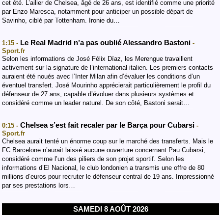
cet été. L’ailier de Chelsea, âgé de 26 ans, est identifié comme une priorité
par Enzo Maresca, notamment pour anticiper un possible départ de
Savinho, ciblé par Tottenham. Ironie du…
Le Real Madrid n’a pas oublié Alessandro Bastoni
1:15 -
-
Sport.fr
Selon les informations de José Félix Díaz, les Merengue travaillent
activement sur la signature de l’international italien. Les premiers contacts
auraient été noués avec l’Inter Milan afin d’évaluer les conditions d’un
éventuel transfert. José Mourinho apprécierait particulièrement le profil du
défenseur de 27 ans, capable d’évoluer dans plusieurs systèmes et
considéré comme un leader naturel. De son côté, Bastoni serait…
Chelsea s’est fait recaler par le Barça pour Cubarsi
0:15 -
-
Sport.fr
Chelsea aurait tenté un énorme coup sur le marché des transferts. Mais le
FC Barcelone n’aurait laissé aucune ouverture concernant Pau Cubarsi,
considéré comme l’un des piliers de son projet sportif. Selon les
informations d’El Nacional, le club londonien a transmis une offre de 80
millions d’euros pour recruter le défenseur central de 19 ans. Impressionné
par ses prestations lors…
SAMEDI 8 AOÛT 2026