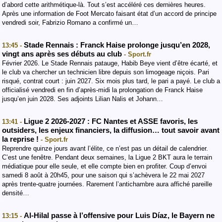
d’abord cette arithmétique-là. Tout s’est accéléré ces dernières heures.
Après une information de Foot Mercato faisant état d’un accord de principe
vendredi soir, Fabrizio Romano a confirmé un…
Stade Rennais : Franck Haise prolonge jusqu’en 2028,
13:45 -
vingt ans après ses débuts au club
- Sport.fr
Février 2026. Le Stade Rennais patauge, Habib Beye vient d’être écarté, et
le club va chercher un technicien libre depuis son limogeage niçois. Pari
risqué, contrat court : juin 2027. Six mois plus tard, le pari a payé. Le club a
officialisé vendredi en fin d’après-midi la prolongation de Franck Haise
jusqu’en juin 2028. Ses adjoints Lilian Nalis et Johann…
Ligue 2 2026-2027 : FC Nantes et ASSE favoris, les
13:41 -
outsiders, les enjeux financiers, la diffusion… tout savoir avant
la reprise !
- Sport.fr
Reprendre quinze jours avant l’élite, ce n’est pas un détail de calendrier.
C’est une fenêtre. Pendant deux semaines, la Ligue 2 BKT aura le terrain
médiatique pour elle seule, et elle compte bien en profiter. Coup d’envoi
samedi 8 août à 20h45, pour une saison qui s’achèvera le 22 mai 2027
après trente-quatre journées. Rarement l’antichambre aura affiché pareille
densité…
Al-Hilal passe à l’offensive pour Luis Díaz, le Bayern ne
13:15 -