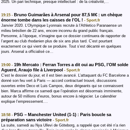
2025. Un pari technique, presque intellectuel : de la créativité,…
Bruno Guimarães à Arsenal pour 87,5 M€ : un chèque
19:15 -
énorme tombe dans les caisses de l’OL !
- Sport.fr
Janvier 2020. L’Olympique Lyonnais recrute à l’Athletico Paranaense un
milieu brésilien de 22 ans, encore inconnu du grand public français.
Personne, à l’époque, n’imagine que ce dossier continuera de rapporter de
l’argent au club rhodanien plus de six ans plus tard. C’est pourtant
exactement ce qui vient de se produire. Tout s’est décanté en quelques
jours. Arsenal a officialisé ce…
19h Mercato : Ferran Torres a dit oui au PSG, l’OM solde
19:00 -
Aguerd, Araujo file à Liverpool
- Sport.fr
C’est le dossier du jour, et il est bien avancé. L’attaquant du FC Barcelone a
donné son feu vert à Paris — accord contractuel trouvé, discussions
ouvertes entre Deco et Luis Campos, deux dirigeants qui se connaissent
bien. Marca affirme ce samedi que l’opération est désormais imminente,
autour de 50 millions d’euros, bonus encore à négocier. Le calendrier
explique l’empressement.…
PSG – Manchester United (1-1) : Paris boucle sa
18:58 -
préparation sans victoire
- Sport.fr
La suite, samedi au Nya Ullevi de Göteborg, a rappelé que cet été n’a rien