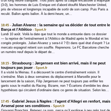
d’un long fleuve tranquille. Trois jours après la claque encaissée à Majorque
(3-0), les hommes de Luis Enrique ont d’abord étouffé Manchester United,
pris de vitesse et longtemps incapable de sortir de son camp. Puis Paris a
reculé. Ballon après ballon. À la demi-heure, un…
Julian Alvarez : la semaine qui va décider de tout entre le
18:45 -
Barça et l’Atlético
- Sport.fr
Lundi 10 août. Voilà la date que tout le monde a entourée dans ce dossier
— la reprise de l’entraînement à l’Atlético de Madrid après le Mondial et les
congés prolongés. Julian Alvarez y sera-t-il ? Et dans quel état d’esprit ? Le
mercato espagnol retient son souffle. Reprenons. Le FC Barcelone cherche
un numéro neuf depuis le départ de…
Strasbourg : Jørgensen est bien arrivé, mais il ne peut
18:15 -
toujours pas jouer
- Sport.fr
Il a visité la Meinau. Il a découvert le centre d’entraînement voisin. Il
s’entraîne. Mais à deux semaines du déplacement à Marseille pour le
lancement de la saison, Filip Jørgensen ne peut toujours pas enfiler les
gants sous le maillot du Racing. Bizarre, non ? Écartons d’emblée les deux
hypothèses qui circulent d’ordinaire dans ce genre de situation. Selon les…
Gabriel Jesus à Naples : l’agent d’Allegri en renfort, mais
17:45 -
Arsenal pose ses conditions
- Sport.fr
Giovanni Branchini. Retenez ce nom, parce qu’il explique à peu près tout de