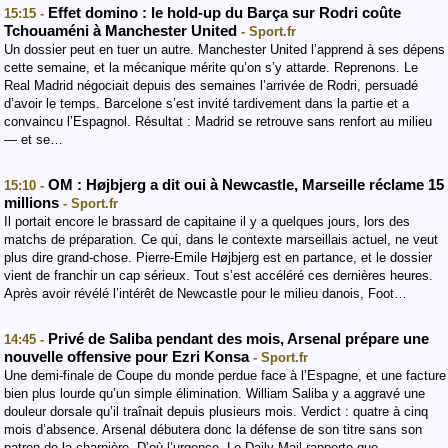
Effet domino : le hold-up du Barça sur Rodri coûte
15:15 -
Tchouaméni à Manchester United
- Sport.fr
Un dossier peut en tuer un autre. Manchester United l’apprend à ses dépens
cette semaine, et la mécanique mérite qu’on s’y attarde. Reprenons. Le
Real Madrid négociait depuis des semaines l’arrivée de Rodri, persuadé
d’avoir le temps. Barcelone s’est invité tardivement dans la partie et a
convaincu l’Espagnol. Résultat : Madrid se retrouve sans renfort au milieu
— et se…
OM : Højbjerg a dit oui à Newcastle, Marseille réclame 15
15:10 -
millions
- Sport.fr
Il portait encore le brassard de capitaine il y a quelques jours, lors des
matchs de préparation. Ce qui, dans le contexte marseillais actuel, ne veut
plus dire grand-chose. Pierre-Emile Højbjerg est en partance, et le dossier
vient de franchir un cap sérieux. Tout s’est accéléré ces dernières heures.
Après avoir révélé l’intérêt de Newcastle pour le milieu danois, Foot…
Privé de Saliba pendant des mois, Arsenal prépare une
14:45 -
nouvelle offensive pour Ezri Konsa
- Sport.fr
Une demi-finale de Coupe du monde perdue face à l’Espagne, et une facture
bien plus lourde qu’un simple élimination. William Saliba y a aggravé une
douleur dorsale qu’il traînait depuis plusieurs mois. Verdict : quatre à cinq
mois d’absence. Arsenal débutera donc la défense de son titre sans son
patron de la charnière. D’où l’urgence. Le Daily Mail rapporte que…