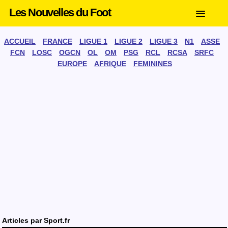
Les Nouvelles du Foot
ACCUEIL
FRANCE
LIGUE 1
LIGUE 2
LIGUE 3
N1
ASSE
FCN
LOSC
OGCN
OL
OM
PSG
RCL
RCSA
SRFC
EUROPE
AFRIQUE
FEMININES
Articles par
Sport.fr