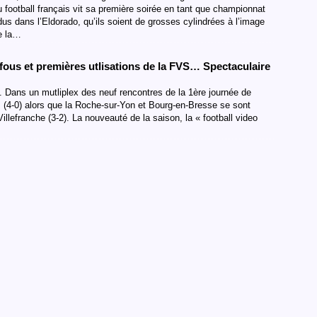
 football français vit sa première soirée en tant que championnat
dus dans l’Eldorado, qu’ils soient de grosses cylindrées à l’image
e la…
ous et premières utlisations de la FVS… Spectaculaire
. Dans un mutliplex des neuf rencontres de la 1ère journée de
 (4-0) alors que la Roche-sur-Yon et Bourg-en-Bresse se sont
 Villefranche (3-2). La nouveauté de la saison, la « football video