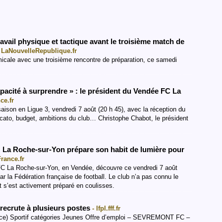
ravail physique et tactique avant le troisième match de
- LaNouvelleRepublique.fr
cale avec une troisième rencontre de préparation, ce samedi
acité à surprendre » : le président du Vendée FC La
ce.fr
son en Ligue 3, vendredi 7 août (20 h 45), avec la réception du
cato, budget, ambitions du club… Christophe Chabot, le président
 : La Roche-sur-Yon prépare son habit de lumière pour
France.fr
FC La Roche-sur-Yon, en Vendée, découvre ce vendredi 7 août
 la Fédération française de football. Le club n’a pas connu le
et s’est activement préparé en coulisses.
recrute à plusieurs postes
- lfpl.fff.fr
ce) Sportif catégories Jeunes Offre d’emploi – SEVREMONT FC –