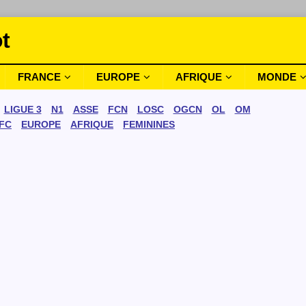
t
FRANCE
EUROPE
AFRIQUE
MONDE
LIGUE 3
N1
ASSE
FCN
LOSC
OGCN
OL
OM
FC
EUROPE
AFRIQUE
FEMININES