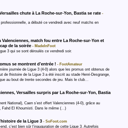
Versailles chute à La Roche-sur-Yon, Bastia se rate
-
ue professionnelle, a débuté ce vendredi avec neuf matchs en
à Valenciennes, match fou entre La Roche-sur-Yon et
écap de la soirée
- MadeInFoot
ue 3 qui se sont déroulés ce vendredi soir.
promus se montrent d’entrée !
- FootAmateur
ière journée de Ligue 3 (4-0) alors que les promus ont obtenus de
ut de lhistoire de la Ligue 3 a été inscrit au stade Henri-Desgrange,
sque au bout de trente secondes de jeu. Mais le club…
iennes, Versailles surpris par La Roche-sur-Yon, Bastia
ent National), Caen s’est offert Valenciennes (4-0), grâce au
ais, Fahd El Khoumisti. Dans le même (…)
l’histoire de la Ligue 3
- SoFoot.com
d, c’est bien sûr l’inauguration de cette Ligue 3. Autrefois