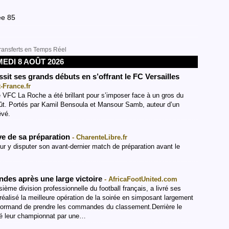
e 85
 Transferts en Temps Réel
EDI 8 AOÛT 2026
it ses grands débuts en s’offrant le FC Versailles
-France.fr
 VFC La Roche a été brillant pour s’imposer face à un gros du
août. Portés par Kamil Bensoula et Mansour Samb, auteur d’un
êvé.
ve de sa préparation
- CharenteLibre.fr
r y disputer son avant-dernier match de préparation avant le
ndes après une large victoire
- AfricaFootUnited.com
sième division professionnelle du football français, a livré ses
éalisé la meilleure opération de la soirée en simposant largement
 normand de prendre les commandes du classement.Derrière le
ré leur championnat par une…