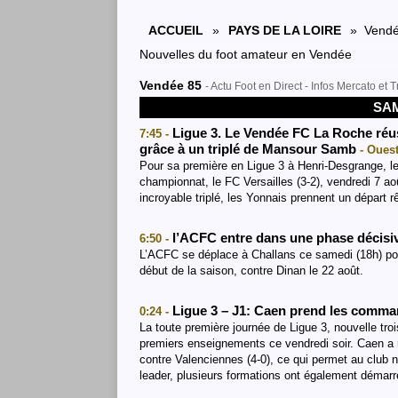
ACCUEIL
»
PAYS DE LA LOIRE
» Vendé
Nouvelles du foot amateur en Vendée
Vendée 85
- Actu Foot en Direct - Infos Mercato et
SAM
Ligue 3. Le Vendée FC La Roche réuss
7:45 -
grâce à un triplé de Mansour Samb
- Ouest
Pour sa première en Ligue 3 à Henri-Desgrange, le
championnat, le FC Versailles (3-2), vendredi 7 
incroyable triplé, les Yonnais prennent un départ r
l’ACFC entre dans une phase décisi
6:50 -
L’ACFC se déplace à Challans ce samedi (18h) pou
début de la saison, contre Dinan le 22 août.
Ligue 3 – J1: Caen prend les comma
0:24 -
La toute première journée de Ligue 3, nouvelle troi
premiers enseignements ce vendredi soir. Caen a r
contre Valenciennes (4-0), ce qui permet au club
leader, plusieurs formations ont également démar