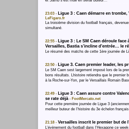
et Samb s’est mué en serial buteur…
Ligue 3 : Caen démarre en trombe, 
23:03 -
LeFigaro.fr
La troisième division du football français, deven
simultané.
Ligue 3 : Le SM Caen déroule face 
22:55 -
Versailles, Bastia s’incline d’entrée… le r
Le résumé des matchs de cette 1ère journée de Lig
Ligue 3. Caen premier leader, les 
22:50 -
Le SM Caen sest largement imposé lors de la prem
bons résultats. Lhistoire retiendra que le premier b
à la Roche-sur-Yon, par le Versaillais Romain Ba
Ligue 3 : Caen assure contre Valenc
22:49 -
se rate déjà
- FootMercato.net
Pour cette première journée de Ligue 3 (anciennem
meilleur buteur de l’histoire du 3e échelon franç
Versailles inscrit le premier but de 
21:18 -
L’évènement du football dans l’Hexagone ce week-en