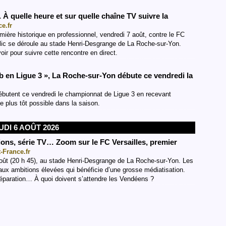
À quelle heure et sur quelle chaîne TV suivre la
e.fr
ière historique en professionnel, vendredi 7 août, contre le FC
clic se déroule au stade Henri-Desgrange de La Roche-sur-Yon.
r pour suivre cette rencontre en direct.
lub en Ligue 3 », La Roche-sur-Yon débute ce vendredi la
butent ce vendredi le championnat de Ligue 3 en recevant
e plus tôt possible dans la saison.
UDI 6 AOÛT 2026
ions, série TV… Zoom sur le FC Versailles, premier
-France.fr
oût (20 h 45), au stade Henri-Desgrange de La Roche-sur-Yon. Les
 aux ambitions élevées qui bénéficie d’une grosse médiatisation.
 préparation… À quoi doivent s’attendre les Vendéens ?