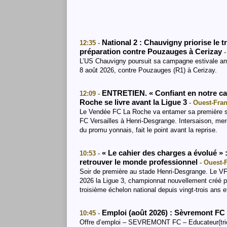
National 2 : Chauvigny priorise le t
12:35 -
préparation contre Pouzauges à Cerizay
L’US Chauvigny poursuit sa campagne estivale ami
8 août 2026, contre Pouzauges (R1) à Cerizay.
ENTRETIEN. « Confiant en notre cap
12:09 -
Roche se livre avant la Ligue 3
- Ouest-Fran
Le Vendée FC La Roche va entamer sa première sai
FC Versailles à Henri-Desgrange. Intersaison, mer
du promu yonnais, fait le point avant la reprise.
« Le cahier des charges a évolué »
10:53 -
retrouver le monde professionnel
- Ouest-
Soir de première au stade Henri-Desgrange. Le V
2026 la Ligue 3, championnat nouvellement créé par
troisième échelon national depuis vingt-trois ans 
Emploi (août 2026) : Sèvremont FC 
10:45 -
Offre d’emploi – SEVREMONT FC – Educateur(tri