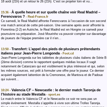
18 août (21h) et un retour le 26 (21h). C’est se projeter loin et vu…
À quelle heure et sur quelle chaîne voir Real Madrid –
15:36 -
Ferencvaros ?
- Real-France.fr
Ce samedi, le Real Madrid affronte Ferencvaros à l’occasion de son second
vrai match amical de cette pré-saison. Une semaine après avoir affronté la
Fiorentina (2-2) en Autriche, le Real Madrid est en Hongrie ce samedi pour
poursuivre sa préparation. José Mourinho va pouvoir compter sur davantage
de joueurs de l’équipe première car il n’en…
Transfert: L’appel des pieds de plusieurs prétendants
13:50 -
italiens pour Jean-Pierre Longonda
- Foot.cd
Jean-Pierre Longonda sur les tablettes de plusieurs clubs italiens de Série B
(2ème division) comme le rapportent quelques médias locaux.Il sagit
notamment de Catanzaro qui est visiblement le plus intéressé et qui, selon
les mêmes sources, est prêt à formuler une offre pour le joueur. Ce dernier
acquiert également lattention de la Cremonese, de Mantova et de Padoue
qui suivent…
Valencia CF – Newcastle : le dernier match Taronja de
10:24 -
l’histoire au stade Mestalla
- sport.es
Le match entre le Valencia CF et le Newcastle ce soir ne sera pas un
simple événement. Mestalla s’apprête à vivre son ultime Trofeo Taronja.