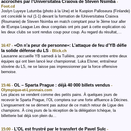
accrochés par l’Universitatea Craiova de Steven Nsimba
-
Foot.cd
Joslyn Luyeye Lutumba (photo à la Une) et le Kuopion Palloseura (Finlande)
ont concédé le nul (1-1) devant la formation de lUniversitatea Craiova
(Roumanie) de Steven Nsimba en match comptant pour le 3ème tour aller
de lEuropa League.Les deux congolais ont pris part à cette explication où
les deux clubs se sont rendus coup pour coup. Au regard du résultat,…
«On n’a peur de personne»: L’attaque de feu d’YB défie
16:47 -
la solide défense du LS
- Blick.ch
Lausanne accueille YB samedi à la Tuilière, pour une rencontre entre deux
équipes qui ont bien lancé leur championnat. Luka Elsner, entraîneur
slovène du LS, ne se laisse pas impressionner par la force offensive
bernoise.
OL – Sparta Prague : déjà 40 000 billets vendus
15:46 -
-
Olympique-et-Lyonnais.com
Les places se vendent comme des petits pains. À quelques jours de
recevoir le Sparta Prague, l’OL comptera sur une forte affluence à Décines.
L’engouement ne se dément pas autour de ce match retour de Ligue des
champions. À cinq jours de la réception de la délégation tchèque, la
billetterie bat déjà son plein du…
L’OL est frustré par le transfert de Pavel Sulc
15:00 -
-