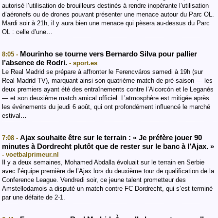
autorisé l’utilisation de brouilleurs destinés à rendre inopérante l’utilisation
d’aéronefs ou de drones pouvant présenter une menace autour du Parc OL.
Mardi soir à 21h, il y aura bien une menace qui pèsera au-dessus du Parc
OL : celle d’une…
Mourinho se tourne vers Bernardo Silva pour pallier
8:05 -
l’absence de Rodri.
- sport.es
Le Real Madrid se prépare à affronter le Ferencváros samedi à 19h (sur
Real Madrid TV), marquant ainsi son quatrième match de pré-saison — les
deux premiers ayant été des entraînements contre l’Alcorcón et le Leganés
— et son deuxième match amical officiel. L’atmosphère est mitigée après
les événements du jeudi 6 août, qui ont profondément influencé le marché
estival…
Ajax souhaite être sur le terrain : « Je préfère jouer 90
7:08 -
minutes à Dordrecht plutôt que de rester sur le banc à l’Ajax. »
- voetbalprimeur.nl
Il y a deux semaines, Mohamed Abdalla évoluait sur le terrain en Serbie
avec l’équipe première de l’Ajax lors du deuxième tour de qualification de la
Conference League. Vendredi soir, ce jeune talent prometteur des
Amstellodamois a disputé un match contre FC Dordrecht, qui s’est terminé
par une défaite de 2-1.