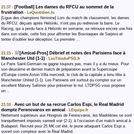
[Football] Les dames du RFCU au sommet de la
21:37 -
frustration
- LeQuotidien.lu
[Ligue des champions féminine] Lors du match de classement, les dames
du RFCU, déçues après Helsinki, n’ont pas pu redresser la barre. Le
Racing, qui a perdu face à Helsinki en semaine, se retrouve encore une fois
dans son stade, cette fois pour affronter les Bosniaques de Sarjevo et
tenter d’oublier leur déception. La première …
[Amical-Pros] Débrief et notes des Parisiens face à
21:15 -
Manchester Utd (1-1)
- LesTitisduPSG.fr
Le Paris Saint-Germain ne gagne toujours pas, mais il y a du mieux. Pour
son deuxième et dernier match de préparation avant la Supercoupe
d’Europe contre Aston Villa mercredi, le club de la capitale a tenu tête à
Manchester United (1-1). Les Parisiens ont surtout pu compter sur un
excellent Matvey Safonov pour préserver le nul. LTDPSG vous propose
un…
Avec un but de sa recrue Carlos Espi, le Real Madrid
21:10 -
dompte Ferencvaros en amical
- LEquipe.fr
Nettement supérieurs aux Hongrois de Ferencvaros, les Madrilènes se sont
tranquillement imposés samedi soir (2-1), à l’occasion d’un match amical à
Budapest. Recruté pour 25 M€ cet été, le jeune attaquant Carlos Espi a
ouvert son compteur avec le Real Madrid.