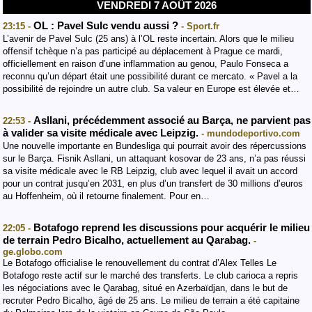
VENDREDI 7 AOÛT 2026
OL : Pavel Sulc vendu aussi ?
23:15 -
- Sport.fr
L’avenir de Pavel Sulc (25 ans) à l’OL reste incertain. Alors que le milieu
offensif tchèque n’a pas participé au déplacement à Prague ce mardi,
officiellement en raison d’une inflammation au genou, Paulo Fonseca a
reconnu qu’un départ était une possibilité durant ce mercato. « Pavel a la
possibilité de rejoindre un autre club. Sa valeur en Europe est élevée et…
Asllani, précédemment associé au Barça, ne parvient pas
22:53 -
à valider sa visite médicale avec Leipzig.
- mundodeportivo.com
Une nouvelle importante en Bundesliga qui pourrait avoir des répercussions
sur le Barça. Fisnik Asllani, un attaquant kosovar de 23 ans, n’a pas réussi
sa visite médicale avec le RB Leipzig, club avec lequel il avait un accord
pour un contrat jusqu’en 2031, en plus d’un transfert de 30 millions d’euros
au Hoffenheim, où il retourne finalement. Pour en…
Botafogo reprend les discussions pour acquérir le milieu
22:05 -
de terrain Pedro Bicalho, actuellement au Qarabag.
-
ge.globo.com
Le Botafogo officialise le renouvellement du contrat d’Alex Telles Le
Botafogo reste actif sur le marché des transferts. Le club carioca a repris
les négociations avec le Qarabag, situé en Azerbaïdjan, dans le but de
recruter Pedro Bicalho, âgé de 25 ans. Le milieu de terrain a été capitaine