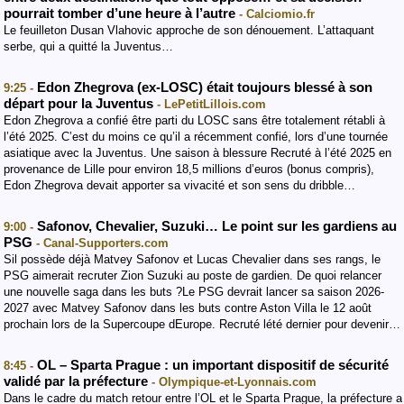
pourrait tomber d’une heure à l’autre
- Calciomio.fr
Le feuilleton Dusan Vlahovic approche de son dénouement. L’attaquant
serbe, qui a quitté la Juventus…
Edon Zhegrova (ex-LOSC) était toujours blessé à son
9:25 -
départ pour la Juventus
- LePetitLillois.com
Edon Zhegrova a confié être parti du LOSC sans être totalement rétabli à
l’été 2025. C’est du moins ce qu’il a récemment confié, lors d’une tournée
asiatique avec la Juventus. Une saison à blessure Recruté à l’été 2025 en
provenance de Lille pour environ 18,5 millions d’euros (bonus compris),
Edon Zhegrova devait apporter sa vivacité et son sens du dribble…
Safonov, Chevalier, Suzuki… Le point sur les gardiens au
9:00 -
PSG
- Canal-Supporters.com
Sil possède déjà Matvey Safonov et Lucas Chevalier dans ses rangs, le
PSG aimerait recruter Zion Suzuki au poste de gardien. De quoi relancer
une nouvelle saga dans les buts ?Le PSG devrait lancer sa saison 2026-
2027 avec Matvey Safonov dans les buts contre Aston Villa le 12 août
prochain lors de la Supercoupe dEurope. Recruté lété dernier pour devenir…
OL – Sparta Prague : un important dispositif de sécurité
8:45 -
validé par la préfecture
- Olympique-et-Lyonnais.com
Dans le cadre du match retour entre l’OL et le Sparta Prague, la préfecture a