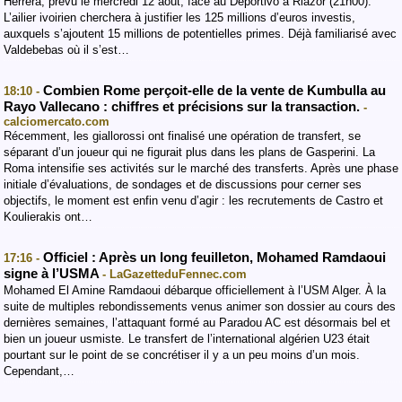
Herrera, prévu le mercredi 12 août, face au Deportivo à Riazor (21h00).
L’ailier ivoirien cherchera à justifier les 125 millions d’euros investis,
auxquels s’ajoutent 15 millions de potentielles primes. Déjà familiarisé avec
Valdebebas où il s’est…
Combien Rome perçoit-elle de la vente de Kumbulla au
18:10 -
Rayo Vallecano : chiffres et précisions sur la transaction.
-
calciomercato.com
Récemment, les giallorossi ont finalisé une opération de transfert, se
séparant d’un joueur qui ne figurait plus dans les plans de Gasperini. La
Roma intensifie ses activités sur le marché des transferts. Après une phase
initiale d’évaluations, de sondages et de discussions pour cerner ses
objectifs, le moment est enfin venu d’agir : les recrutements de Castro et
Koulierakis ont…
Officiel : Après un long feuilleton, Mohamed Ramdaoui
17:16 -
signe à l’USMA
- LaGazetteduFennec.com
Mohamed El Amine Ramdaoui débarque officiellement à l’USM Alger. À la
suite de multiples rebondissements venus animer son dossier au cours des
dernières semaines, l’attaquant formé au Paradou AC est désormais bel et
bien un joueur usmiste. Le transfert de l’international algérien U23 était
pourtant sur le point de se concrétiser il y a un peu moins d’un mois.
Cependant,…