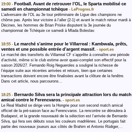
Football. Avant de retrouver l’OL, le Sparta mobilisé ce
19:00 -
samedi en championnat tchèque
- LeProgres.fr
L’adversaire de l’OL au 3e tour préliminaire de Ligue des champions ne
chôme pas. Après leur victoire à l’aller (2-1) et avant le match retour mardi à
Décines, les hommes de Brian Priske disputent la 3e journée du
championnat de Tchéquie ce samedi à Mlada Boleslav.
Le marché s’anime pour le Villarreal : Kambwala, prêts,
18:55 -
ventes et une possible entrée d’argent massif.
- sport.es
Le marché des transferts du Villarreal CF s’apprête à connaître une période
d’activité, même si le club estime avoir quasi-complet son effectif pour la
saison 2026/27. Fernando Roig Negueroles a souligné la richesse de
l’équipe suite aux récentes arrivées et retours, bien que certaines
transactions doivent encore être finalisées avant la clôture de la fenêtre.
Dans cet article, nous parcourons…
Bernardo Silva sera la principale attraction lors du match
18:25 -
amical contre le Ferencvaros.
- sport.es
Le Real Madrid se dirige vers la Hongrie pour son second match amical
officiel de la pré-saison face au Ferencvaros. La rencontre se déroulera à
Budapest, et la grande nouveauté de la sélection est l’arrivée de Bernardo
Silva, qui fera ses débuts sous les couleurs madrilènes. Le portugais fait
partie des nouveaux joueurs aux côtés de Brahim et Antonio Rüdiger,…