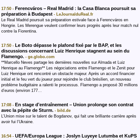
Ferencváros – Real Madrid : la Casa Blanca poursuit sa
17:50 -
préparation à Budapest
- LeJournalduReal.fr
Le Real Madrid poursuit sa préparation estivale face à Ferencváros en
Hongrie. Les Merengue veulent confirmer leurs progrès après leur match nul
contre la Fiorentina.
Le Boto dépasse le plafond fixé par le BAP, et les
17:50 -
discussions concernant Luiz Henrique stagnent au sein du
Flamengo.
- ge.globo.com
**Marcello Neves partage les dernières nouvelles sur Almada et Luiz
Henrique au Flamengo** Les négociations entre Flamengo et le Zenit pour
Luiz Henrique ont rencontré un obstacle majeur. Après un accord financier
initial et le feu vert du joueur pour rejoindre le club brésilien, un nouveau
problème budgétaire a ralenti le processus. Flamengo a proposé 30 millions
d’euros (environ 177…
En stage d’entraînement – Union prolonge son contrat
17:08 -
avec la pépite de Sturm.
- bild.de
L’Union mise sur le talent de Bogdanov, qui fait une brilliante carrière après
avoir fui l’Ukraine.
UEFA/Europa League : Joslyn Luyeye Lutumba et KuPS
16:54 -