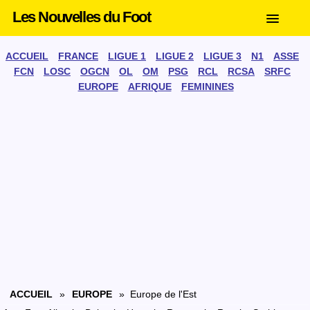
Les Nouvelles du Foot
ACCUEIL
FRANCE
LIGUE 1
LIGUE 2
LIGUE 3
N1
ASSE
FCN
LOSC
OGCN
OL
OM
PSG
RCL
RCSA
SRFC
EUROPE
AFRIQUE
FEMININES
ACCUEIL
»
EUROPE
» Europe de l'Est