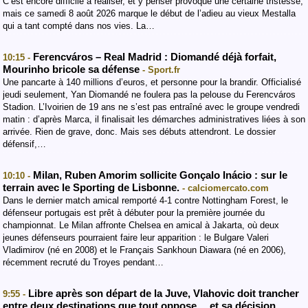
C’est encore difficile à réaliser, et y penser provoque une certaine tristesse,
mais ce samedi 8 août 2026 marque le début de l’adieu au vieux Mestalla
qui a tant compté dans nos vies. La…
Ferencváros – Real Madrid : Diomandé déjà forfait,
10:15 -
Mourinho bricole sa défense
- Sport.fr
Une pancarte à 140 millions d’euros, et personne pour la brandir. Officialisé
jeudi seulement, Yan Diomandé ne foulera pas la pelouse du Ferencváros
Stadion. L’Ivoirien de 19 ans ne s’est pas entraîné avec le groupe vendredi
matin : d’après Marca, il finalisait les démarches administratives liées à son
arrivée. Rien de grave, donc. Mais ses débuts attendront. Le dossier
défensif,…
Milan, Ruben Amorim sollicite Gonçalo Inácio : sur le
10:10 -
terrain avec le Sporting de Lisbonne.
- calciomercato.com
Dans le dernier match amical remporté 4-1 contre Nottingham Forest, le
défenseur portugais est prêt à débuter pour la première journée du
championnat. Le Milan affronte Chelsea en amical à Jakarta, où deux
jeunes défenseurs pourraient faire leur apparition : le Bulgare Valeri
Vladimirov (né en 2008) et le Français Sankhoun Diawara (né en 2006),
récemment recruté du Troyes pendant…
Libre après son départ de la Juve, Vlahovic doit trancher
9:55 -
entre deux destinations que tout oppose… et sa décision