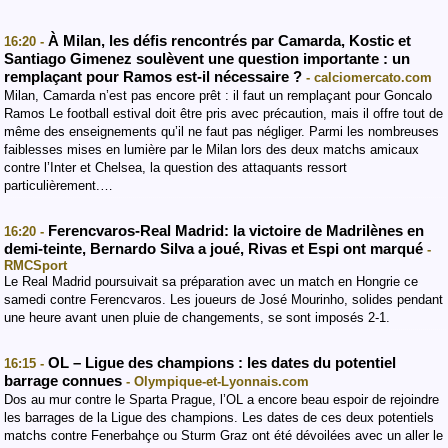
À Milan, les défis rencontrés par Camarda, Kostic et
16:20 -
Santiago Gimenez soulèvent une question importante : un
remplaçant pour Ramos est-il nécessaire ?
- calciomercato.com
Milan, Camarda n’est pas encore prêt : il faut un remplaçant pour Goncalo
Ramos Le football estival doit être pris avec précaution, mais il offre tout de
même des enseignements qu’il ne faut pas négliger. Parmi les nombreuses
faiblesses mises en lumière par le Milan lors des deux matchs amicaux
contre l’Inter et Chelsea, la question des attaquants ressort
particulièrement.…
Ferencvaros-Real Madrid: la victoire de Madrilènes en
16:20 -
demi-teinte, Bernardo Silva a joué, Rivas et Espi ont marqué
-
RMCSport
Le Real Madrid poursuivait sa préparation avec un match en Hongrie ce
samedi contre Ferencvaros. Les joueurs de José Mourinho, solides pendant
une heure avant unen pluie de changements, se sont imposés 2-1.
OL – Ligue des champions : les dates du potentiel
16:15 -
barrage connues
- Olympique-et-Lyonnais.com
Dos au mur contre le Sparta Prague, l’OL a encore beau espoir de rejoindre
les barrages de la Ligue des champions. Les dates de ces deux potentiels
matchs contre Fenerbahçe ou Sturm Graz ont été dévoilées avec un aller le