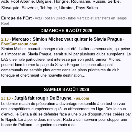
Actu Foot Albanie, Bulgarie, Hongrie, Roumanie, Russie, Serbie,
Slovaquie, Slovénie, Tchéquie, Ukraine, Pays Baltes…
Europe de l’Est
- Actu Foot en Direct - Infos Mercato et Transferts en Temps
Réel
DIMANCHE 9 AOÛT 2026
Mercato : Simion Michez veut quitter le Slavia Prague
2:13 -
-
FootCameroun.com
Simion Michez pourrait changer d’air cet été. L’ailier camerounais, qui peine
à s’imposer au Slavia Prague, serait suivi par plusieurs clubs européens. Le
LASK semble particulièrement intéressé par son profil. Simion Michez
pourrait bien tourner la page du Slavia Prague. Le jeune attaquant
camerounais ne semble plus entrer dans les plans prioritaires du club
tchèque et chercherait une nouvelle destination…
SAMEDI 8 AOÛT 2026
Jutglà fait rougir De Bruyne.
23:13 -
- as.com
Le dernier match de préparation a davantage ressemblé à un test en vue
des compétitions européennes qu’à un affrontement en Liga. Dès le coup
d’envoi, le Celta a dû se défendre face à une pluie d’opportunités créées par
le Napoli. En à peine deux minutes, Radu a dû intervenir pour stopper une
frappe de Politano. Le gardien roumain a de…