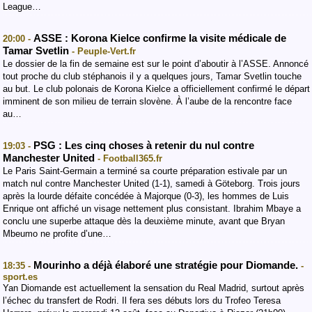
League…
ASSE : Korona Kielce confirme la visite médicale de
20:00 -
Tamar Svetlin
- Peuple-Vert.fr
Le dossier de la fin de semaine est sur le point d’aboutir à l’ASSE. Annoncé
tout proche du club stéphanois il y a quelques jours, Tamar Svetlin touche
au but. Le club polonais de Korona Kielce a officiellement confirmé le départ
imminent de son milieu de terrain slovène. À l’aube de la rencontre face
au…
PSG : Les cinq choses à retenir du nul contre
19:03 -
Manchester United
- Football365.fr
Le Paris Saint-Germain a terminé sa courte préparation estivale par un
match nul contre Manchester United (1-1), samedi à Göteborg. Trois jours
après la lourde défaite concédée à Majorque (0-3), les hommes de Luis
Enrique ont affiché un visage nettement plus consistant. Ibrahim Mbaye a
conclu une superbe attaque dès la deuxième minute, avant que Bryan
Mbeumo ne profite d’une…
Mourinho a déjà élaboré une stratégie pour Diomande.
18:35 -
-
sport.es
Yan Diomande est actuellement la sensation du Real Madrid, surtout après
l’échec du transfert de Rodri. Il fera ses débuts lors du Trofeo Teresa