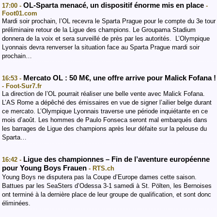
OL-Sparta menacé, un dispositif énorme mis en place
17:00 -
-
Foot01.com
Mardi soir prochain, l’OL recevra le Sparta Prague pour le compte du 3e tour
préliminaire retour de la Ligue des champions. Le Groupama Stadium
donnera de la voix et sera surveillé de près par les autorités. L’Olympique
Lyonnais devra renverser la situation face au Sparta Prague mardi soir
prochain…
Mercato OL : 50 M€, une offre arrive pour Malick Fofana !
16:53 -
- Foot-Sur7.fr
La direction de l’OL pourrait réaliser une belle vente avec Malick Fofana.
L’AS Rome a dépêché des émissaires en vue de signer l’ailier belge durant
ce mercato. L’Olympique Lyonnais traverse une période inquiétante en ce
mois d’août. Les hommes de Paulo Fonseca seront mal embarqués dans
les barrages de Ligue des champions après leur défaite sur la pelouse du
Sparta…
Ligue des championnes – Fin de l’aventure européenne
16:42 -
pour Young Boys Frauen
- RTS.ch
Young Boys ne disputera pas la Coupe d’Europe dames cette saison.
Battues par les SeaSters d’Odessa 3-1 samedi à St. Pölten, les Bernoises
ont terminé à la dernière place de leur groupe de qualification, et sont donc
éliminées.