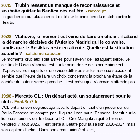
Trubin ressent un manque de reconnaissance et
20:45 -
souhaite quitter le Benfica dès cet été.
- record.pt
Le gardien de but ukrainien est resté sur le banc lors du match contre le
Hearts.
Vlahovic, le moment est venu de faire un choix : il attend
20:28 -
la démarche décisive de l’Atletico Madrid qui le convoite,
tandis que le Besiktas reste en attente. Quelle est la situation
actuelle ?
- calciomercato.com
Le moments cruciaux sont arrivés pour l’avenir de l’attaquant serbe. Le
destin de Dusan Vlahovic est sur le point de se dessiner clairement.
D’après divers rapports et une vidéo diffusée sur les réseaux sociaux, il
semble que l’heure de faire un choix concernant la prochaine étape de la
carrière du buteur serbe approche. Il est prévu que Vlahovic n’attende pas…
Mercato OL : Un départ acté, un soulagement pour le
19:08 -
club
- Foot-Sur7.fr
L’OL entame son dégraissage avec le départ officiel d’un joueur sur qui
Paulo Fonseca ne compte pas. Il quitte Lyon pour l’Espagne. Inscrit sur la
liste des joueurs sur le départ à l’OL, Orel Mangala a quitté Lyon ce
vendredi 7 août 2026. Il est prêté à Getafe pour la saison 2026-2027, mais
sans option d’achat. Dans son communiqué officiel,…