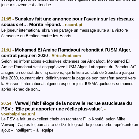
joueur slovène est attendue…
Sudakov fait une annonce pour l’avenir sur les réseaux
21:05 -
sociaux et… Morita répond.
- record.pt
Le joueur international ukrainien partage un message suite à la victoire
écrasante du Benfica contre les Hearts.
Mohamed El Amine Ramdaoui rebondit à l’USM Alger,
21:01 -
contrat jusqu’en 2030
- AfricaFoot.com
Selon les informations exclusives obtenues par Africafoot, Mohamed El
Amine Ramdaoui sest engagé avec lUSM Alger. Lattaquant du Paradou AC
a signé un contrat de cinq saisons, qui le liera au club de Soustara jusquà
lété 2030, tournant ainsi définitivement la page de son transfert avorté vers
la Russie. Linternational algérien espoir rejoint lUSMA quelques semaines
après léchec de son…
Verweij fait l’éloge de la nouvelle recrue astucieuse du
20:54 -
PSV : ‘Elle peut apporter une réelle plus-value’.
-
voetbalprimeur.nl
Le PSV a fait un excellent choix en recrutant Filip Kostić, selon Mike
Verweij. D’après le journaliste de De Telegraaf, le joueur serbe représente un
ajout « intelligent » à l’équipe.