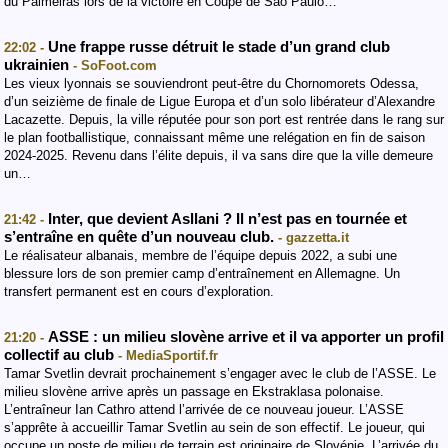
du Palmeiras lors de la victoire en Coupe de São Paulo…
Une frappe russe détruit le stade d’un grand club
22:02 -
ukrainien
- SoFoot.com
Les vieux lyonnais se souviendront peut-être du Chornomorets Odessa,
d’un seizième de finale de Ligue Europa et d’un solo libérateur d’Alexandre
Lacazette. Depuis, la ville réputée pour son port est rentrée dans le rang sur
le plan footballistique, connaissant même une relégation en fin de saison
2024-2025. Revenu dans l’élite depuis, il va sans dire que la ville demeure
un…
Inter, que devient Asllani ? Il n’est pas en tournée et
21:42 -
s’entraîne en quête d’un nouveau club.
- gazzetta.it
Le réalisateur albanais, membre de l’équipe depuis 2022, a subi une
blessure lors de son premier camp d’entraînement en Allemagne. Un
transfert permanent est en cours d’exploration.
ASSE : un milieu slovène arrive et il va apporter un profil
21:20 -
collectif au club
- MediaSportif.fr
Tamar Svetlin devrait prochainement s’engager avec le club de l’ASSE. Le
milieu slovène arrive après un passage en Ekstraklasa polonaise.
L’entraîneur Ian Cathro attend l’arrivée de ce nouveau joueur. L’ASSE
s’apprête à accueillir Tamar Svetlin au sein de son effectif. Le joueur, qui
occupe un poste de milieu de terrain est originaire de Slovénie. L’arrivée du