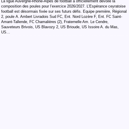
La ligue Auvergne-Rhône-Alpes de football a officiellement dévoilé la
composition des poules pour l’exercice 2026/2027. L’Espérance ceyratoise
football est désormais fixée sur ses futurs défis. Equipe première, Régional
2, poule A. Ambert Livradois Sud FC, Ent. Nord Lozère F, Ent. FC Saint-
Amant-Tallende, FC Chamalières (2), Fraternelle Am. Le Cendre,
Sauveteurs Brivois, US Blavozy 2, US Brioude, US Issoire A. du Mas,
US…