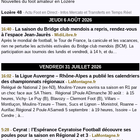
Nouvelles du foot amateur en Lozère
Lozère 48
- Actu Foot en Direct - Infos Mercato et Transferts en Temps Réel
JEUDI 6 AOÛT 2026
La saison du Bridge club mendois a repris, rendez-vous
16:40 -
à l’espace Jean-Jaurès
- MidiLibre.fr
Après le mondial de football, le Tour de France, la canicule et les vacances,
rien ne perturbe les activités estivales du Bridge club mendois (BCM). La
participation aux tournois des lundis et vendredi, à 14 h, et du…
VENDREDI 31 JUILLET 2026
la Ligue Auvergne – Rhône-Alpes a publié les calendriers
16:02 -
des championnats régionaux
- LaMontagne.fr
Relégué de National 2 (ex-N3), Moulins-Yzeure ouvrira sa saison en R1 par
un choc face aux SA Thiers. Régional 1Poule ADimanche 30 août : à 15
heures, Vichy- Le Puy (B), Blavozy – Clermont Foot (B), Villars –
Montluçon, Moulins-Yzeure – Thiers, Sucs et Lignon – Monistrol, Roanne –
Aurillac.Régional 2 Poule ASamedi 5 septembre : à 19 heures, Issoire – Le
Cendre ; à…
Ceyrat : l’Espérance Ceyratoise Football découvre ses
5:28 -
poules pour la saison en Régional 2 et 3
- LaMontagne.fr