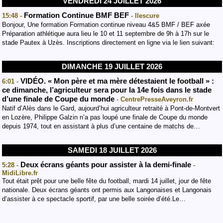
VENDREDI 24 JUILLET 2026
Formation Continue BMF BEF
15:48 -
- llescure
Bonjour, Une formation Formation continue niveau 4&5 BMF / BEF axée
Préparation athlétique aura lieu le 10 et 11 septembre de 9h à 17h sur le
stade Pautex à Uzès. Inscriptions directement en ligne via le lien suivant:
DIMANCHE 19 JUILLET 2026
VIDÉO. « Mon père et ma mère détestaient le football » :
6:01 -
ce dimanche, l’agriculteur sera pour la 14e fois dans le stade
d’une finale de Coupe du monde
- CentrePresseAveyron.fr
Natif d’Alès dans le Gard, aujourd’hui agriculteur retraité à Pont-de-Montvert
en Lozère, Philippe Galzin n’a pas loupé une finale de Coupe du monde
depuis 1974, tout en assistant à plus d’une centaine de matchs de…
SAMEDI 18 JUILLET 2026
Deux écrans géants pour assister à la demi-finale
5:28 -
-
MidiLibre.fr
Tout était prêt pour une belle fête du football, mardi 14 juillet, jour de fête
nationale. Deux écrans géants ont permis aux Langonaises et Langonais
d’assister à ce spectacle sportif, par une belle soirée d’été.Le…