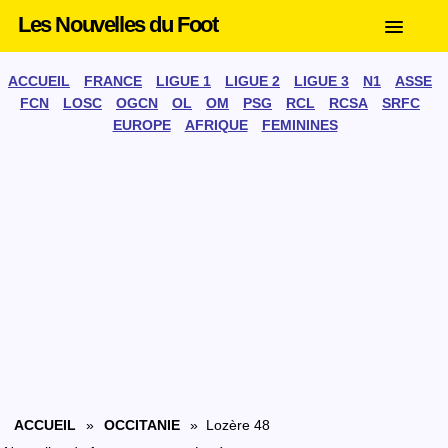
Les Nouvelles du Foot
ACCUEIL
FRANCE
LIGUE 1
LIGUE 2
LIGUE 3
N1
ASSE
FCN
LOSC
OGCN
OL
OM
PSG
RCL
RCSA
SRFC
EUROPE
AFRIQUE
FEMININES
ACCUEIL
»
OCCITANIE
» Lozère 48